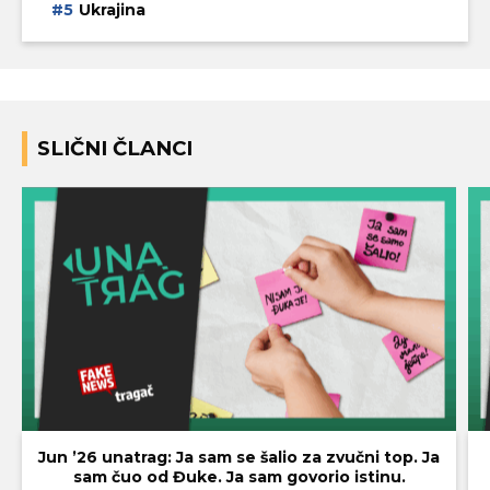
Ukrajina
SLIČNI ČLANCI
Jun ’26 unatrag: Ja sam se šalio za zvučni top. Ja
sam čuo od Đuke. Ja sam govorio istinu.