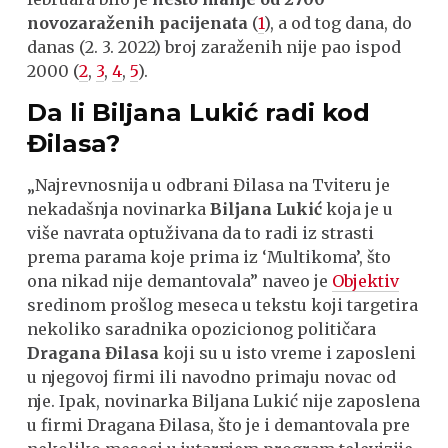
novozaraženih pacijenata
(
1
), a od tog dana, do
danas (2. 3. 2022) broj zaraženih nije pao ispod
2000 (
2
,
3
,
4
,
5
).
Da li Biljana Lukić radi kod
Đilasa?
„Najrevnosnija u odbrani Đilasa na Tviteru je
nekadašnja novinarka
Biljana Lukić
koja je u
više navrata optuživana da to radi iz strasti
prema parama koje prima iz ‘Multikoma’, što
ona nikad nije demantovala” naveo je
Objektiv
sredinom prošlog meseca u tekstu koji targetira
nekoliko saradnika opozicionog političara
Dragana Đilasa
koji su u isto vreme i zaposleni
u njegovoj firmi ili navodno primaju novac od
nje. Ipak, novinarka Biljana Lukić nije zaposlena
u firmi Dragana Đilasa, što je i demantovala pre