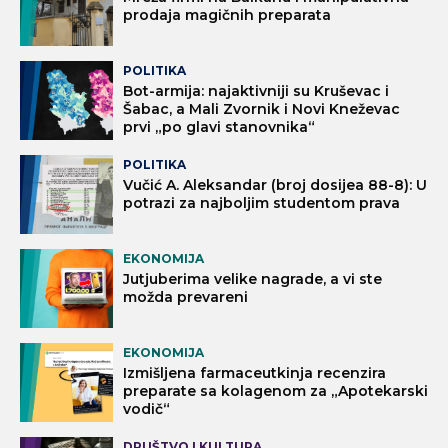
prodaja magičnih preparata
POLITIKA
Bot-armija: najaktivniji su Kruševac i
Šabac, a Mali Zvornik i Novi Kneževac
prvi „po glavi stanovnika“
POLITIKA
Vučić A. Aleksandar (broj dosijea 88-8): U
potrazi za najboljim studentom prava
EKONOMIJA
Jutjuberima velike nagrade, a vi ste
možda prevareni
EKONOMIJA
Izmišljena farmaceutkinja recenzira
preparate sa kolagenom za „Apotekarski
vodič“
DRUŠTVO I KULTURA