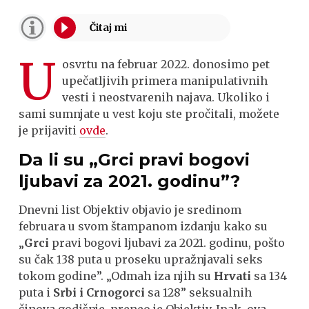
U
osvrtu na februar 2022. donosimo pet
upečatljivih primera manipulativnih
vesti i neostvarenih najava. Ukoliko i
sami sumnjate u vest koju ste pročitali, možete
je prijaviti
ovde
.
Da li su
„
Grci pravi bogovi
ljubavi
za
2021. godinu”?
Dnevni list Objektiv objavio je sredinom
februara u svom štampanom izdanju kako su
„
Grci
pravi bogovi ljubavi za 2021. godinu, pošto
su čak 138 puta u proseku upražnjavali seks
tokom godine”. „Odmah iza njih su
Hrvati
sa 134
puta i
Srbi i Crnogorci
sa 128” seksualnih