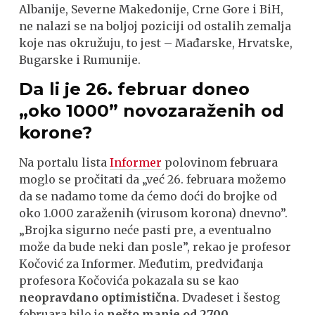
Albanije, Severne Makedonije, Crne Gore i BiH,
ne nalazi se na boljoj poziciji od ostalih zemalja
koje nas okružuju, to jest – Mađarske, Hrvatske,
Bugarske i Rumunije.
Da li je 26. februar doneo
„
oko 1000” novozaraženih od
korone?
Na portalu lista
Informer
polovinom februara
moglo se pročitati da „već 26. februara možemo
da se nadamo tome da ćemo doći do brojke od
oko 1.000 zaraženih (virusom korona) dnevno”.
„Brojka sigurno neće pasti pre, a eventualno
može da bude neki dan posle”, rekao je profesor
Kočović za Informer. Međutim, predviđanja
profesora Kočovića pokazala su se kao
neopravdano optimistična
. Dvadeset i šestog
februara bilo je
nešto manje od 2700