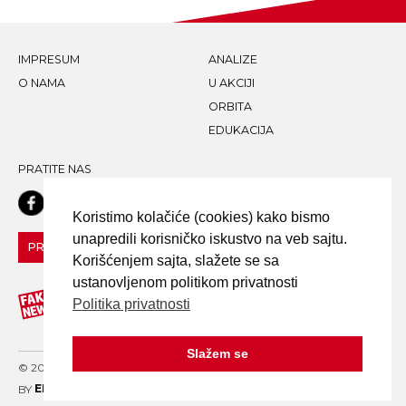
IMPRESUM
ANALIZE
O NAMA
U AKCIJI
ORBITA
EDUKACIJA
PRATITE NAS
Koristimo kolačiće (cookies) kako bismo
unapredili korisničko iskustvo na veb sajtu.
PRIJAVI LAŽNU VEST!
Korišćenjem sajta, slažete se sa
ustanovljenom politikom privatnosti
Politika privatnosti
Slažem se
© 2020 FAKE NEWS TRAGAČ - ALL RIGHTS RESERVED. DESIGN
BY
ELDER