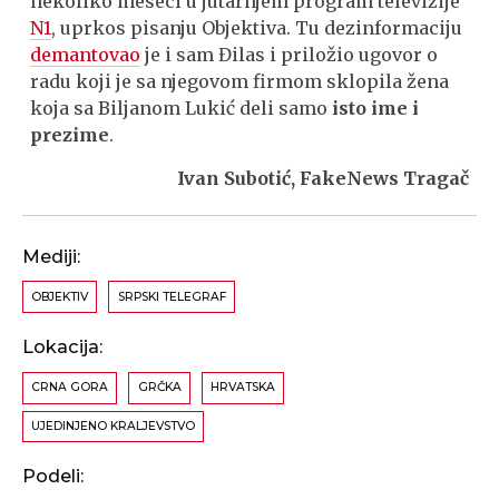
nekoliko meseci u jutarnjem program televizije
N1
, uprkos pisanju Objektiva. Tu dezinformaciju
demantovao
je i sam Đilas i priložio ugovor o
radu koji je sa njegovom firmom sklopila žena
koja sa Biljanom Lukić deli samo
isto ime i
prezime
.
Ivan Subotić, FakeNews Tragač
Mediji:
OBJEKTIV
SRPSKI TELEGRAF
Lokacija:
CRNA GORA
GRČKA
HRVATSKA
UJEDINJENO KRALJEVSTVO
Podeli: