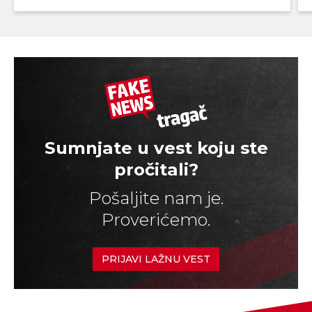
Sumnjate u vest koju ste
pročitali?
Pošaljite nam je.
Proverićemo.
PRIJAVI LAŽNU VEST