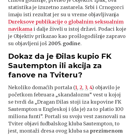
činova godišnje, preneo je Objektiv. Ipak, ova
statistika je izuzetno zastarela. Srbi i Crnogorci
imaju isti rezultat jer su u vreme objavljivanja
Dureksove publikacije o globalnim seksualnim
navikama
i dalje živeli u istoj državi. Podaci koje
je Objektiv prikazao kao prošlogodišnje zapravo
su objavljeni još
2005. godine
.
Dokaz da je Đilas kupio FK
Sautempton ili akcija za
fanove na Tviteru
?
Nekoliko domaćih portala (
1
,
2
,
3
,
4
) objavilo je
početkom februara „skandaloznu“ vest u kojoj
se tvrdi da „Dragan Đilas stoji iza kupovine FK
Sautempton u Engleskoj i (da je) za to platio 100
miliona funti”. Portali su svoju vest zasnovali na
Tviter objavi fudbalskog kluba Sаutempton, to
jest, montaži dresa ovog kluba sa
prezimenom