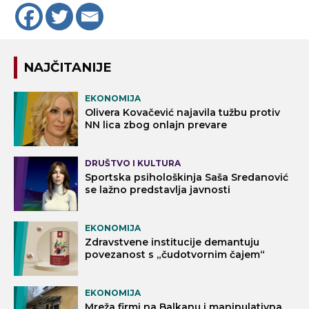
NAJČITANIJE
EKONOMIJA
Olivera Kovačević najavila tužbu protiv
NN lica zbog onlajn prevare
DRUŠTVO I KULTURA
Sportska psihološkinja Saša Sredanović
se lažno predstavlja javnosti
EKONOMIJA
Zdravstvene institucije demantuju
povezanost s „čudotvornim čajem“
EKONOMIJA
Mreža firmi na Balkanu i manipulativna