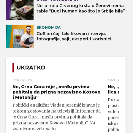
Ne, u holu Crvenog krsta u Ženevi nema
table “Budi human kao što je Srbija bila”
EKONOMIJA
GoSlim čaj: falsifikovan intervju,
fotografije, sajt, ekspert i korisnici
UKRATKO
07/08/2026
04/08/2026
Ne, Crna Gora nije „među prvima
Ne, „blok
pohitala da prizna nezavisno Kosovo
lica mahali
i Metohiju“
Portal 24 se
Politički analitičar Vladan Jeremić izjavio je
plasirali su
tokom gostovanja na televiziji Informer da
video-snimk
je Crna Gora „među prvima pohitala da
početka vojn
prizna nezavisno Kosovo i Metohiju“. Na
iskorišćava
zvaničnom veb-sajtu…
političkim 