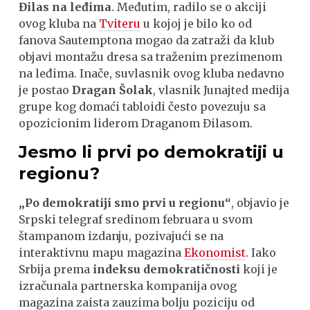
Đilas na leđima
. Međutim, radilo se o akciji
ovog kluba na
Tviteru
u kojoj je bilo ko od
fanova Sаutemptona mogao da zatraži da klub
objavi montažu dresa sa traženim prezimenom
na leđima. Inače, suvlasnik ovog kluba nedavno
je postao
Dragan Šolak
, vlasnik Junajted medija
grupe kog domaći tabloidi često povezuju sa
opozicionim liderom Draganom Đilasom.
Jesmo li prvi po demokratiji u
regionu?
„Po demokratiji smo prvi u regionu“
, objavio je
Srpski telegraf sredinom februara u svom
štampanom izdanju, pozivajući se na
interaktivnu mapu magazina
Ekonomist
. Iako
Srbija prema
indeksu demokratičnosti
koji je
izračunala partnerska kompanija ovog
magazina zaista zauzima bolju poziciju od