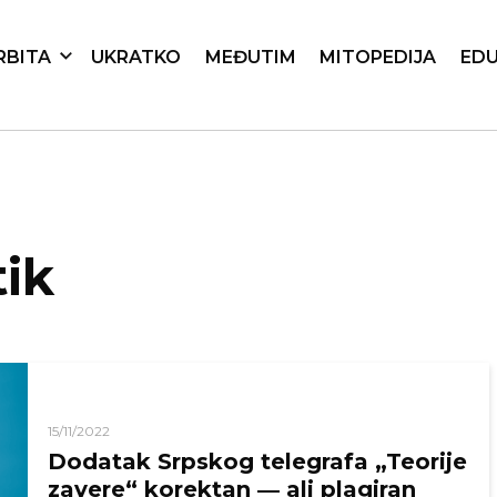
RBITA
UKRATKO
MEĐUTIM
MITOPEDIJA
EDU
tik
15/11/2022
Dodatak Srpskog telegrafa „Teorije
zavere“ korektan ― ali plagiran