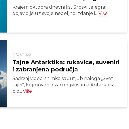
Krajem oktobra dnevni list Srpski telegraf
objavio je uz svoje nedeljno izdanje i...
Više
21/06/2022
Tajne Antarktika: rukavice, suveniri
i zabranjena područja
Sadržaj video-snimka sa Jutjub naloga „Svet
tajni”, koji govori o zanimljivostima Antarktika,
bio...
Više