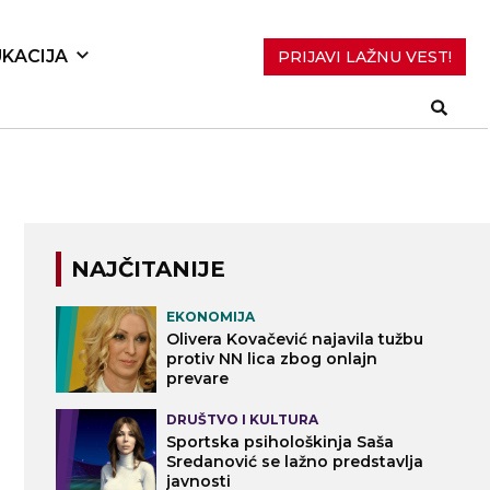
KACIJA
PRIJAVI LAŽNU VEST!
NAJČITANIJE
EKONOMIJA
Olivera Kovačević najavila tužbu
protiv NN lica zbog onlajn
prevare
DRUŠTVO I KULTURA
Sportska psihološkinja Saša
Sredanović se lažno predstavlja
javnosti