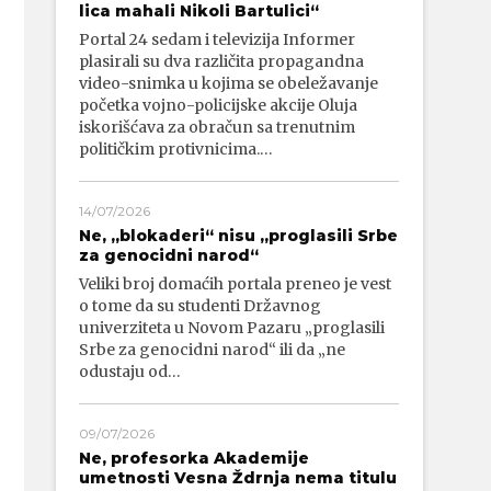
lica mahali Nikoli Bartulici“
Portal 24 sedam i televizija Informer
plasirali su dva različita propagandna
video-snimka u kojima se obeležavanje
početka vojno-policijske akcije Oluja
iskorišćava za obračun sa trenutnim
političkim protivnicima.…
14/07/2026
Ne, „blokaderi“ nisu „proglasili Srbe
za genocidni narod“
Veliki broj domaćih portala preneo je vest
o tome da su studenti Državnog
univerziteta u Novom Pazaru „proglasili
Srbe za genocidni narod“ ili da „ne
odustaju od…
09/07/2026
Ne, profesorka Akademije
umetnosti Vesna Ždrnja nema titulu