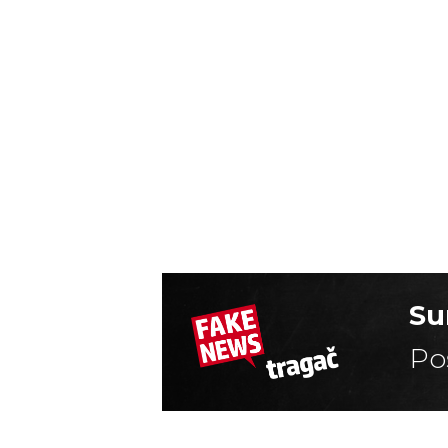
Su
Po