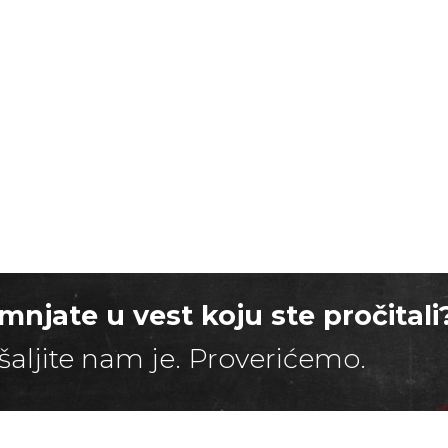
mnjate u vest koju ste pročitali
šaljite nam je. Proverićemo.