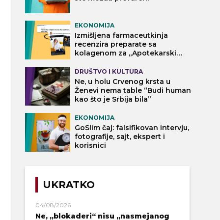
EKONOMIJA
Izmišljena farmaceutkinja
recenzira preparate sa
kolagenom za „Apotekarski
vodič“
DRUŠTVO I KULTURA
Ne, u holu Crvenog krsta u
Ženevi nema table “Budi human
kao što je Srbija bila”
EKONOMIJA
GoSlim čaj: falsifikovan intervju,
fotografije, sajt, ekspert i
korisnici
UKRATKO
04/08/2026
Ne, „blokaderi“ nisu „nasmejanog