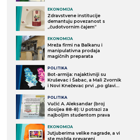
EKONOMIJA
Zdravstvene institucije
demantuju povezanost s
„čudotvornim čajem“
EKONOMIJA
Mreža firmi na Balkanu i
manipulativna prodaja
magičnih preparata
POLITIKA
Bot-armija: najaktivniji su
Kruševac i Šabac, a Mali Zvornik
i Novi Kneževac prvi „po glavi
stanovnika“
POLITIKA
Vučić A. Aleksandar (broj
dosijea 88-8): U potrazi za
najboljim studentom prava
EKONOMIJA
Jutjuberima velike nagrade, a vi
ste možda prevareni