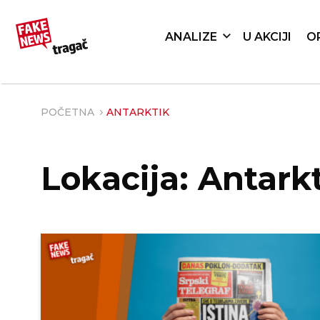
ANALIZE
U AKCIJI
O
POČETNA
ANTARKTIK
Lokacija: Antark