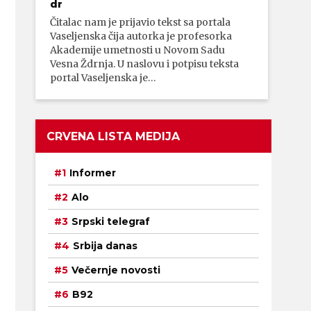
dr
Čitalac nam je prijavio tekst sa portala
Vaseljenska čija autorka je profesorka
Akademije umetnosti u Novom Sadu
Vesna Ždrnja. U naslovu i potpisu teksta
portal Vaseljenska je…
CRVENA LISTA MEDIJA
Informer
Alo
Srpski telegraf
Srbija danas
Večernje novosti
B92