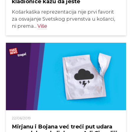
kladionice kažu da jeste
Košarkaška reprezentacija nije prvi favorit
za osvajanje Svetskog prvenstva u košarci,
ni prema...
Više
22/06/2019
Mirjanu i Bojana već treći put udara