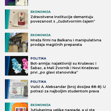
EKONOMIJA
Zdravstvene institucije demantuju
povezanost s „čudotvornim čajem“
EKONOMIJA
Mreža firmi na Balkanu i manipulativna
prodaja magičnih preparata
POLITIKA
Bot-armija: najaktivniji su Kruševac i
Šabac, a Mali Zvornik i Novi Kneževac
prvi „po glavi stanovnika“
POLITIKA
Vučić A. Aleksandar (broj dosijea 88-8): U
potrazi za najboljim studentom prava
EKONOMIJA
Jutjuberima velike nagrade, a vi ste