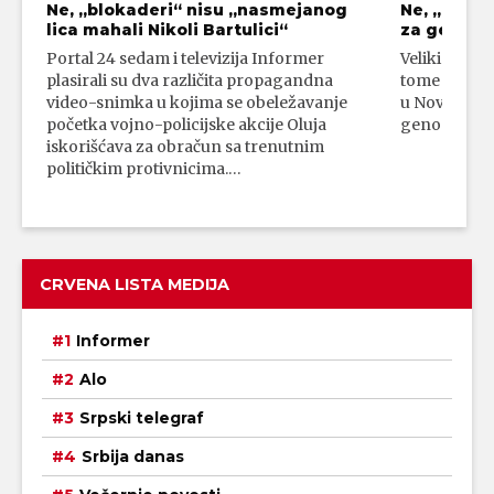
Ne, „blokaderi“ nisu „nasmejanog
Ne, „bloka
lica mahali Nikoli Bartulici“
za genoci
Portal 24 sedam i televizija Informer
Veliki broj 
plasirali su dva različita propagandna
tome da su 
video-snimka u kojima se obeležavanje
u Novom Paz
početka vojno-policijske akcije Oluja
genocidni n
iskorišćava za obračun sa trenutnim
političkim protivnicima.…
CRVENA LISTA MEDIJA
Informer
Alo
Srpski telegraf
Srbija danas