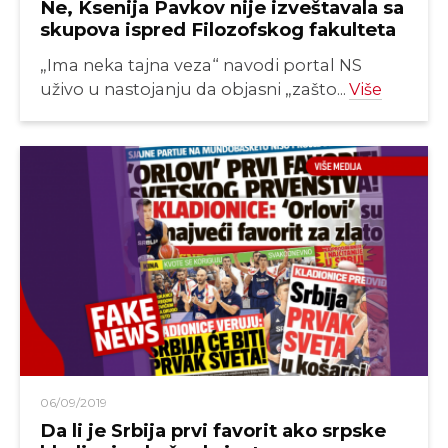
Ne, Ksenija Pavkov nije izveštavala sa
skupova ispred Filozofskog fakulteta
„Ima neka tajna veza“ navodi portal NS
uživo u nastojanju da objasni „zašto...
Više
06/09/2019
Da li je Srbija prvi favorit ako srpske