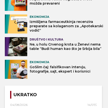
možda prevareni
EKONOMIJA
Izmišljena farmaceutkinja recenzira
preparate sa kolagenom za „Apotekarski
vodič“
DRUŠTVO I KULTURA
Ne, u holu Crvenog krsta u Ženevi nema
table “Budi human kao što je Srbija bila”
EKONOMIJA
GoSlim čaj: falsifikovan intervju,
fotografije, sajt, ekspert i korisnici
UKRATKO
04/08/2026
14/07/2026