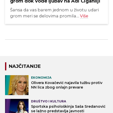
grom dok vode ljubav na Adi Ciganliji
Šansa da vas barem jednom u životu udari
grom meri se delovima promila....
Više
NAJČITANIJE
EKONOMIJA
Olivera Kovačević najavila tužbu protiv
NN lica zbog onlajn prevare
DRUŠTVO I KULTURA
Sportska psihološkinja Saša Sredanović
se lažno predstavlja javnosti