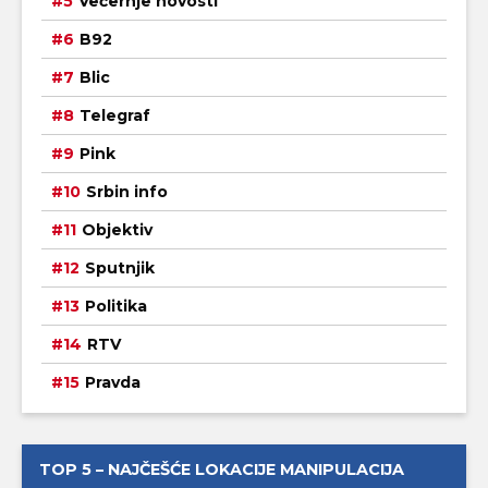
Večernje novosti
B92
Blic
Telegraf
Pink
Srbin info
Objektiv
Sputnjik
Politika
RTV
Pravda
TOP 5 – NAJČEŠĆE LOKACIJE MANIPULACIJA