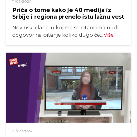
11/09/2024
Priča o tome kako je 40 medija iz
Srbije i regiona prenelo istu lažnu vest
Novinski članci u kojima se čitaocima nudi
odgovor na pitanje koliko dugo će...
Više
31/03/2024