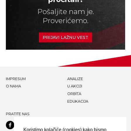
Pošaljite nam je.
Proverićemo.
PRIJAVI LAŽNU VEST
IMPRESUM
ANALIZE
O NAMA
U AKCIJI
ORBITA
EDUKACIJA
PRATITE NAS
Koristimo kolačiće (cookies) kako bismo