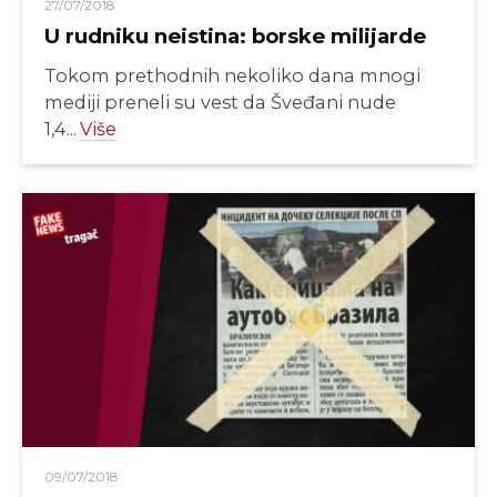
27/07/2018
U rudniku neistina: borske milijarde
Tokom prethodnih nekoliko dana mnogi
mediji preneli su vest da Šveđani nude
1,4...
Više
09/07/2018