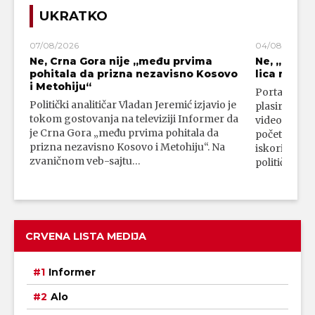
UKRATKO
07/08/2026
04/08/2026
Ne, Crna Gora nije „među prvima
Ne, „blok
pohitala da prizna nezavisno Kosovo
lica mahali
i Metohiju“
Portal 24 se
Politički analitičar Vladan Jeremić izjavio je
plasirali su
tokom gostovanja na televiziji Informer da
video-snimk
je Crna Gora „među prvima pohitala da
početka vojn
prizna nezavisno Kosovo i Metohiju“. Na
iskorišćava
zvaničnom veb-sajtu…
političkim 
CRVENA LISTA MEDIJA
Informer
Alo