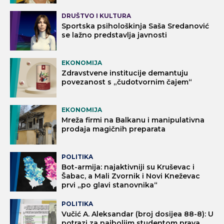
DRUŠTVO I KULTURA
Sportska psihološkinja Saša Sredanović
se lažno predstavlja javnosti
EKONOMIJA
Zdravstvene institucije demantuju
povezanost s „čudotvornim čajem“
EKONOMIJA
Mreža firmi na Balkanu i manipulativna
prodaja magičnih preparata
POLITIKA
Bot-armija: najaktivniji su Kruševac i
Šabac, a Mali Zvornik i Novi Kneževac
prvi „po glavi stanovnika“
POLITIKA
Vučić A. Aleksandar (broj dosijea 88-8): U
potrazi za najboljim studentom prava