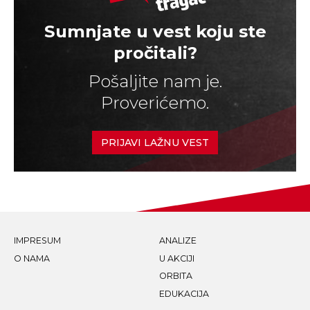
Sumnjate u vest koju ste
pročitali?
Pošaljite nam je.
Proverićemo.
PRIJAVI LAŽNU VEST
IMPRESUM
ANALIZE
O NAMA
U AKCIJI
ORBITA
EDUKACIJA