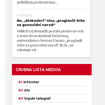
političkim protivnicima.…
14/07/2026
Ne, „blokaderi“ nisu „proglasili Srbe
za genocidni narod“
Veliki broj domaćih portala preneo je vest
o tome da su studenti Državnog
univerziteta u Novom Pazaru „proglasili
Srbe za genocidni narod“ ili da „ne
odustaju od…
CRVENA LISTA MEDIJA
Informer
Alo
Srpski telegraf