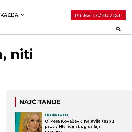
KACIJA
PRIJAVI LAŽNU VEST!
, niti
NAJČITANIJE
EKONOMIJA
Olivera Kovačević najavila tužbu
protiv NN lica zbog onlajn
prevare