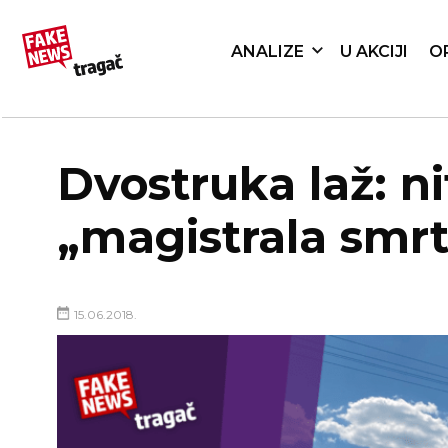
ANALIZE
U AKCIJI
O
Dvostruka laž: nit
„magistrala smrti
15.06.2018.