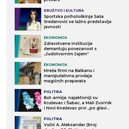
DRUŠTVO I KULTURA
Sportska psihološkinja Saša
Sredanović se lažno predstavlja
javnosti
EKONOMIJA
Zdravstvene institucije
demantuju povezanost s
„čudotvornim čajem“
EKONOMIJA
Mreža firmi na Balkanu i
manipulativna prodaja
magičnih preparata
POLITIKA
Bot-armija: najaktivniji su
Kruševac i Šabac, a Mali Zvornik
i Novi Kneževac prvi „po glavi
stanovnika“
POLITIKA
Vučić A. Aleksandar (broj