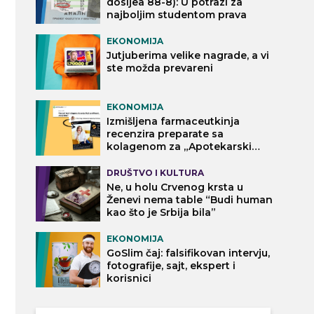
dosijea 88-8): U potrazi za
najboljim studentom prava
EKONOMIJA
Jutjuberima velike nagrade, a vi
ste možda prevareni
EKONOMIJA
Izmišljena farmaceutkinja
recenzira preparate sa
kolagenom za „Apotekarski
vodič“
DRUŠTVO I KULTURA
Ne, u holu Crvenog krsta u
Ženevi nema table “Budi human
kao što je Srbija bila”
EKONOMIJA
GoSlim čaj: falsifikovan intervju,
fotografije, sajt, ekspert i
korisnici