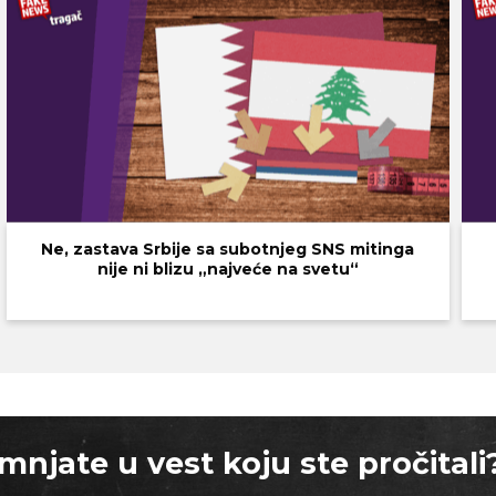
Ne, zastava Srbije sa subotnjeg SNS mitinga
nije ni blizu „najveće na svetu“
mnjate u vest koju ste pročitali