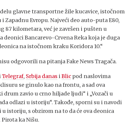
, delu glavne transportne žile kucavice, istočnom
u i Zapadnu Evropu. Najveći deo auto-puta E80,
g 87 kilometara, već je završen i pušten u
 na deonici Bancarevo-Crvena Reka koja je duga
 deonica na istočnom kraku Koridora 10.“
 nisu odgovorili na pitanja Fake News Tragača.
i
Telegraf
,
Srbija danas
i
Blic
pod naslovima
lisuru se ginulo kao na frontu, a sad ova
ki drum zavio u crno hiljade ljudi“ i „Vozači u
sada odlazi u istoriju“. Takođe, sporni su i navodi
 u istoriju, s obzirom na to da će ova deonica
 Pirota ka Nišu.