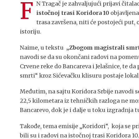
F
N Tragač je zahvaljujući prijavi čitala
istočnoj trasi Koridora 10
objavljena
trasa završena, niti će postojeći put
istoriju.
Naime, u tekstu
„Zbogom magistrali smr
navodi se da su okončani radovi na pomenu
Crvene reke do Bancareva i Jelašnice, te d
smrti“ kroz Sićevačku klisuru postaje lokal
Međutim, na sajtu Koridora Srbije navodi 
22,5 kilometara iz tehničkih razloga ne mož
Bancarevo, dok je i dalje u toku izgradnja
Takođe, tema emisije „Koridori“, koja se pr
bili su i radovi na istočnoj trasi Koridora 10