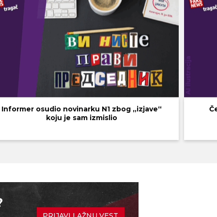
Informer osudio novinarku N1 zbog „izjave“
Če
koju je sam izmislio
?
PRIJAVI LAŽNU VEST