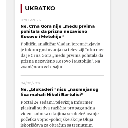
UKRATKO
07/08/2026
Ne, Crna Gora nije „među prvima
pohitala da prizna nezavisno
Kosovo i Metohiju“
Politički analitičar Vladan Jeremić izjavio
je tokom gostovanja na televiziji Informer
da je Crna Gora „među prvima pohitala da
prizna nezavisno Kosovo i Metohiju“. Na
zvaničnom veb-sajtu…
04/08/2026
Ne, „blokaderi“ nisu „nasmejanog
lica mahali Nikoli Bartulici“
Portal 24 sedam i televizija Informer
plasirali su dva različita propagandna
video-snimka u kojima se obeležavanje
početka vojno-policijske akcije Oluja
iskorišćava za obračun sa trenutnim