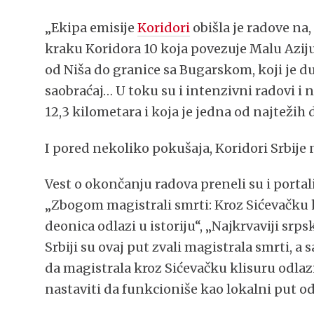
„Ekipa emisije
Koridori
obišla je radove na
kraku Koridora 10 koja povezuje Malu Azij
od Niša do granice sa Bugarskom, koji je du
saobraćaj… U toku su i intenzivni radovi i
12,3 kilometara i koja je jedna od najtežih
I pored nekoliko pokušaja, Koridori Srbije
Vest o okončanju radova preneli su i portal
„Zbogom magistrali smrti: Kroz Sićevačku k
deonica odlazi u istoriju“, „Najkrvaviji srps
Srbiji su ovaj put zvali magistrala smrti, a 
da magistrala kroz Sićevačku klisuru odlazi
nastaviti da funkcioniše kao lokalni put od