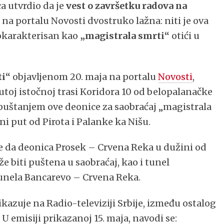
ca utvrdio da je
vest o završetku radova na
 na portalu Novosti dvostruko lažna: niti je ova
, okarakterisan kao
„magistrala smrti“
otići u
ti“
objavljenom 20. maja na portalu
Novosti
,
toj istočnoj trasi Koridora 10 od belopalanačke
a puštanjem ove deonice za saobraćaj „magistrala
ni put od Pirota i Palanke ka Nišu.
se da deonica Prosek – Crvena Reka u dužini od
e biti puštena u saobraćaj, kao i tunel
 tunela Bancarevo – Crvena Reka.
ikazuje na Radio-televiziji Srbije, između ostalog
. U emisiji prikazanoj 15. maja, navodi se: