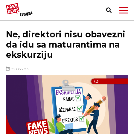
Ne, direktori nisu obavezni
da idu sa maturantima na
ekskurziju
22.05.2019.
PRIJAVI LAŽNU VEST!