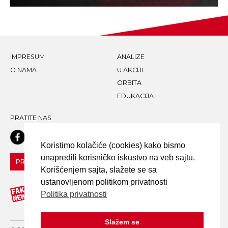
IMPRESUM
ANALIZE
O NAMA
U AKCIJI
ORBITA
EDUKACIJA
PRATITE NAS
Koristimo kolačiće (cookies) kako bismo
unapredili korisničko iskustvo na veb sajtu.
PRIJAVI LAŽNU VEST!
Korišćenjem sajta, slažete se sa
ustanovljenom politikom privatnosti
Politika privatnosti
Slažem se