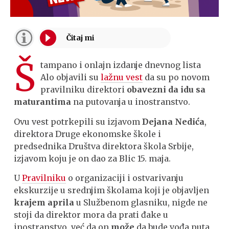
Š
tampano i onlajn izdanje dnevnog lista
Alo objavili su
lažnu vest
da su po novom
pravilniku direktori
obavezni da idu sa
maturantima
na putovanja u inostranstvo.
Ovu vest potrkepili su izjavom
Dejana Nedića
,
direktora Druge ekonomske škole i
predsednika Društva direktora škola Srbije,
izjavom koju je on dao za Blic 15. maja.
U
Pravilniku
o organizaciji i ostvarivanju
ekskurzije u srednjim školama koji je objavljen
krajem aprila
u Službenom glasniku, nigde ne
stoji da direktor mora da prati đake u
inostranstvo, već da on
može
da bude vođa puta,