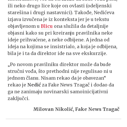
ili neko drugo lice koje on ovlasti (odeljenski
starešina i drugi nastavnici). Takođe, Nedićeva
izjava izvučena je iz konteksta jer je u tekstu
objavljenom u
Blicu
ona služila da detaljnije
objasni kako su pri kreiranju pravilnika neke
ideje prihvaćene, a neke odbijene. A jedna od
ideja na kojima se insistrialo, a koja je odbijena,
bila je i ta da direktor ide na sve ekskurzije.
„Po novom pravilniku direktor može da bude
stručni vođa, što prethodni nije regulisao ni u
jednom članu. Nisam rekao da je obavezan“
rekao je
Nedić
za Fake News Tragač i dodao da
ga ne zanimaju novinarski samoinicijativni
zaključci.
Milovan Nikolić, Fake News Tragač