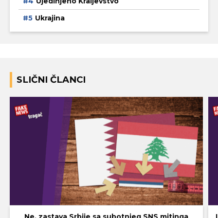
Ujedinjeno Kraljevstvo
Ukrajina
SLIČNI ČLANCI
Ne, zastava Srbije sa subotnjeg SNS mitinga