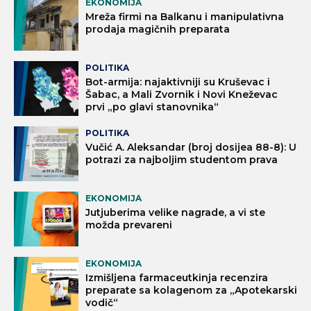
EKONOMIJA
Mreža firmi na Balkanu i manipulativna
prodaja magičnih preparata
POLITIKA
Bot-armija: najaktivniji su Kruševac i
Šabac, a Mali Zvornik i Novi Kneževac
prvi „po glavi stanovnika“
POLITIKA
Vučić A. Aleksandar (broj dosijea 88-8): U
potrazi za najboljim studentom prava
EKONOMIJA
Jutjuberima velike nagrade, a vi ste
možda prevareni
EKONOMIJA
Izmišljena farmaceutkinja recenzira
preparate sa kolagenom za „Apotekarski
vodič“