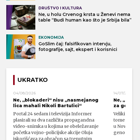
DRUŠTVO I KULTURA
Ne, u holu Crvenog krsta u Ženevi nema
table “Budi human kao što je Srbija bila”
EKONOMIJA
GoSlim čaj: falsifikovan intervju,
fotografije, sajt, ekspert i korisnici
UKRATKO
04/08/2026
14/07/2026
Ne, „blokaderi“ nisu „nasmejanog
Ne, „bloka
lica mahali Nikoli Bartulici“
za genoci
Portal 24 sedam i televizija Informer
Veliki broj 
plasirali su dva različita propagandna
tome da su 
video-snimka u kojima se obeležavanje
u Novom Paz
početka vojno-policijske akcije Oluja
genocidni n
iskorišćava za obračun sa trenutnim