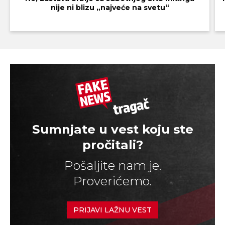
nije ni blizu „najveće na svetu“
Sumnjate u vest koju ste
pročitali?
Pošaljite nam je.
Proverićemo.
PRIJAVI LAŽNU VEST