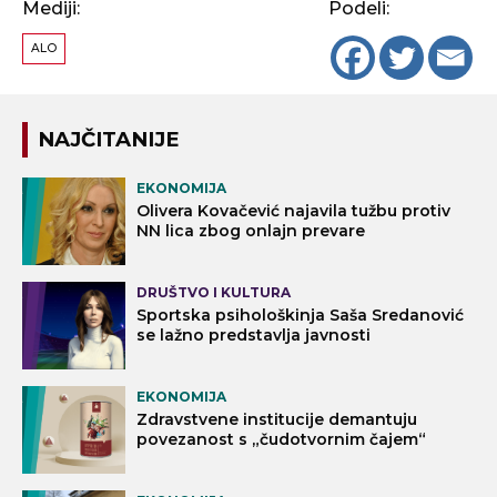
Mediji:
Podeli:
ALO
NAJČITANIJE
EKONOMIJA
Olivera Kovačević najavila tužbu protiv
NN lica zbog onlajn prevare
DRUŠTVO I KULTURA
Sportska psihološkinja Saša Sredanović
se lažno predstavlja javnosti
EKONOMIJA
Zdravstvene institucije demantuju
povezanost s „čudotvornim čajem“