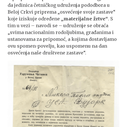
da jedinica četničkog udruženja pododbora u
Beloj Crkvi priprema „osvećenje svoje zastave“
koje iziskuje određene
„materijalne žrtve“
. S
tim u vezi – navodi se – udruženje se obraća
„svima nacionalnim rodoljubima, građanima i
ustanovama za pripomoć, a kojima dostavljamo
ovu spomen-povelju, kao uspomenu na dan
osvećenja naše društvene zastave“.