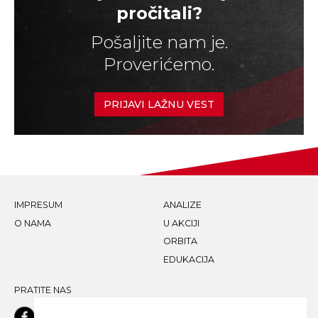
pročitali?
Pošaljite nam je.
Proverićemo.
PRIJAVI LAŽNU VEST
IMPRESUM
ANALIZE
O NAMA
U AKCIJI
ORBITA
EDUKACIJA
PRATITE NAS