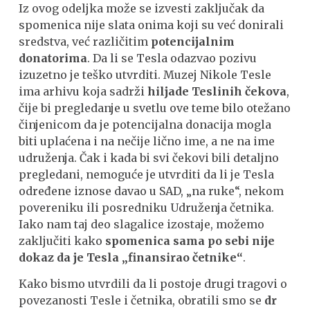
Iz ovog odeljka može se izvesti zaključak da
spomenica nije slata onima koji su već donirali
sredstva, već različitim
potencijalnim
donatorima
. Da li se Tesla odazvao pozivu
izuzetno je teško utvrditi. Muzej Nikole Tesle
ima arhivu koja sadrži
hiljade Teslinih čekova
,
čije bi pregledanje u svetlu ove teme bilo otežano
činjenicom da je potencijalna donacija mogla
biti uplaćena i na nečije lično ime, a ne na ime
udruženja. Čak i kada bi svi čekovi bili detaljno
pregledani, nemoguće je utvrditi da li je Tesla
određene iznose davao u SAD, „na ruke“, nekom
povereniku ili posredniku Udruženja četnika.
Iako nam taj deo slagalice izostaje, možemo
zaključiti kako
spomenica sama po sebi nije
dokaz da je Tesla „finansirao četnike“
.
Kako bismo utvrdili da li postoje drugi tragovi o
povezanosti Tesle i četnika, obratili smo se
dr