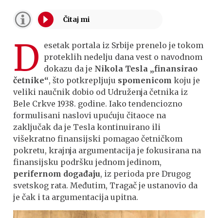
D
esetak portala iz Srbije prenelo je tokom
proteklih nedelju dana vest o navodnom
dokazu da je
Nikola Tesla „finansirao
četnike“
, što potkrepljuju
spomenicom
koju je
veliki naučnik dobio od Udruženja četnika iz
Bele Crkve 1938. godine. Iako tendenciozno
formulisani naslovi upućuju čitaoce na
zaključak da je Tesla kontinuirano ili
višekratno finansijski pomagao četničkom
pokretu, krajnja argumentacija je fokusirana na
finansijsku podršku jednom jedinom,
perifernom događaju
, iz perioda pre Drugog
svetskog rata. Međutim, Tragač je ustanovio da
je čak i ta argumentacija upitna.