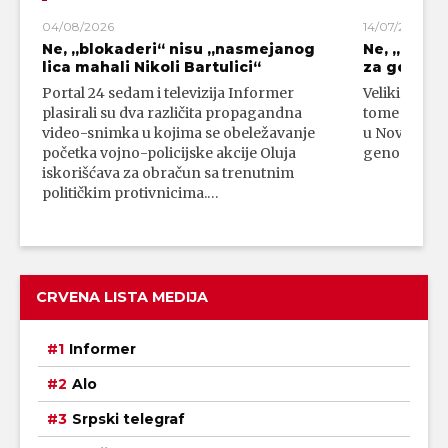
04/08/2026
14/07/2026
Ne, „blokaderi“ nisu „nasmejanog
Ne, „bloka
lica mahali Nikoli Bartulici“
za genoci
Portal 24 sedam i televizija Informer
Veliki broj 
plasirali su dva različita propagandna
tome da su 
video-snimka u kojima se obeležavanje
u Novom Paz
početka vojno-policijske akcije Oluja
genocidni n
iskorišćava za obračun sa trenutnim
političkim protivnicima.…
CRVENA LISTA MEDIJA
Informer
Alo
Srpski telegraf