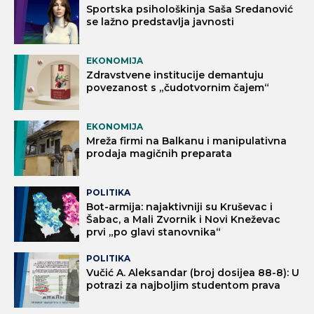
Sportska psihološkinja Saša Sredanović
se lažno predstavlja javnosti
EKONOMIJA
Zdravstvene institucije demantuju
povezanost s „čudotvornim čajem“
EKONOMIJA
Mreža firmi na Balkanu i manipulativna
prodaja magičnih preparata
POLITIKA
Bot-armija: najaktivniji su Kruševac i
Šabac, a Mali Zvornik i Novi Kneževac
prvi „po glavi stanovnika“
POLITIKA
Vučić A. Aleksandar (broj dosijea 88-8): U
potrazi za najboljim studentom prava