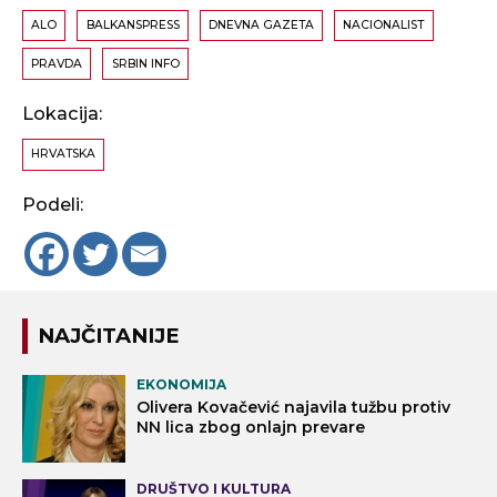
ALO
BALKANSPRESS
DNEVNA GAZETA
NACIONALIST
PRAVDA
SRBIN INFO
Lokacija:
HRVATSKA
Podeli:
NAJČITANIJE
EKONOMIJA
Olivera Kovačević najavila tužbu protiv
NN lica zbog onlajn prevare
DRUŠTVO I KULTURA