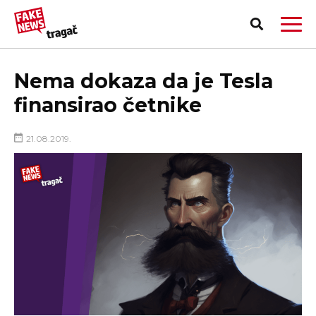
Nema dokaza da je Tesla
finansirao četnike
21.08.2019.
PRIJAVI LAŽNU VEST!