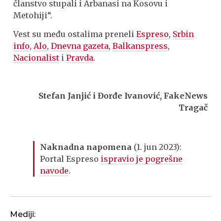
članstvo stupali i Arbanasi na Kosovu i
Metohiji“.
Vest su među ostalima preneli
Espreso
,
Srbin
info
,
Alo
,
Dnevna gazeta
,
Balkanspress
,
Nacionalist
i
Pravda
.
Stefan Janjić i Đorđe Ivanović, FakeNews
Tragač
Naknadna napomena
(1. jun 2023):
Portal Espreso
ispravio je pogrešne
navode
.
Mediji: