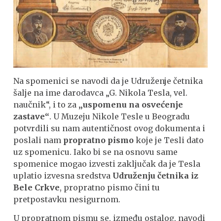
Na spomenici se navodi da je Udruženje četnika
šalje na ime darodavca „G. Nikola Tesla, vel.
naučnik“, i to za
„uspomenu na osvećenje
zastave“
. U Muzeju Nikole Tesle u Beogradu
potvrdili su nam autentičnost ovog dokumenta i
poslali nam
propratno pismo
koje je Tesli dato
uz spomenicu. Iako bi se na osnovu same
spomenice mogao izvesti zaključak da je Tesla
uplatio izvesna sredstva
Udruženju četnika iz
Bele Crkve
, propratno pismo čini tu
pretpostavku nesigurnom.
U propratnom pismu se, između ostalog, navodi