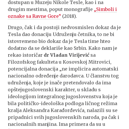
dostupan u Muzeju Nikole Tesle, kao i na
drugim mestima, poput monografije
„Simboli i
oznake sa Ravne Gore“
(2018).
Drugo, čak i da postoji nedvosmislen dokaz da je
Tesla dao donaciju Udruženju četnika, to ne bi
istovremeno bio dokaz da je Tesla time hteo
dodatno da se deklariše kao Srbin. Kako nam je
rekao istoričar
dr Vladan Virijević
sa
Filozofskog fakulteta u Kosovskoj Mitrovici,
potencijalna donacija „ne implicira automatski
nacionalno određenje darodavca. U članstvu tog
udruženja, koje je inače pretendovalo da ima
opštejugoslovenski karakter, u skladu s
ideologijom integralnog jugoslovenstva koja je
bila političko-ideološka podloga ličnog režima
kralja Aleksandra Karađorđevića, nalazili su se
pripadnici svih jugoslovenskih naroda, pa čak i
nacionalnih manjina. Ima primera da su u