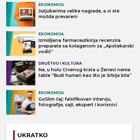
EKONOMIJA
Jutjuberima velike nagrade, a vi ste
možda prevareni
EKONOMIJA
Izmišljena farmaceutkinja recenzira
preparate sa kolagenom za „Apotekarski
vodič“
DRUŠTVO I KULTURA
Ne, u holu Crvenog krsta u Ženevi nema
table “Budi human kao što je Srbija bila”
EKONOMIJA
GoSlim čaj: falsifikovan intervju,
fotografije, sajt, ekspert i korisnici
UKRATKO