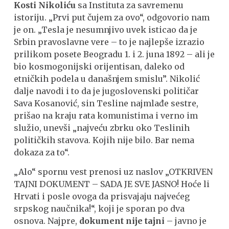
Kosti Nikoliću
sa Instituta za savremenu
istoriju. „Prvi put čujem za ovo“, odgovorio nam
je on. „Tesla je nesumnjivo uvek isticao da je
Srbin pravoslavne vere – to je najlepše izrazio
prilikom posete Beogradu 1. i 2. juna 1892 – ali je
bio kosmogonijski orijentisan, daleko od
etničkih podela u današnjem smislu”. Nikolić
dalje navodi i to da je jugoslovenski političar
Sava Kosanović, sin Tesline najmlađe sestre,
prišao na kraju rata komunistima i verno im
služio, unevši „najveću zbrku oko Teslinih
političkih stavova. Kojih nije bilo. Bar nema
dokaza za to“.
„Alo“ spornu vest prenosi uz naslov „OTKRIVEN
TAJNI DOKUMENT – SADA JE SVE JASNO! Hoće li
Hrvati i posle ovoga da prisvajaju najvećeg
srpskog naučnika!“, koji je sporan po dva
osnova. Najpre,
dokument nije tajni
– javno je