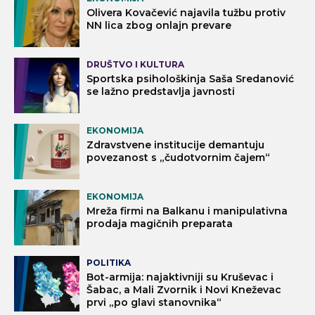
Olivera Kovačević najavila tužbu protiv
NN lica zbog onlajn prevare
DRUŠTVO I KULTURA
Sportska psihološkinja Saša Sredanović
se lažno predstavlja javnosti
EKONOMIJA
Zdravstvene institucije demantuju
povezanost s „čudotvornim čajem“
EKONOMIJA
Mreža firmi na Balkanu i manipulativna
prodaja magičnih preparata
POLITIKA
Bot-armija: najaktivniji su Kruševac i
Šabac, a Mali Zvornik i Novi Kneževac
prvi „po glavi stanovnika“