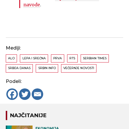
navode
.
Mediji:
ALO
LEPA I SREĆNA
PRVA
RTS
SERBIAN TIMES
SRBIJA DANAS
SRBIN INFO
VEČERNJE NOVOSTI
Podeli:
NAJČITANIJE
EKONOMIJA