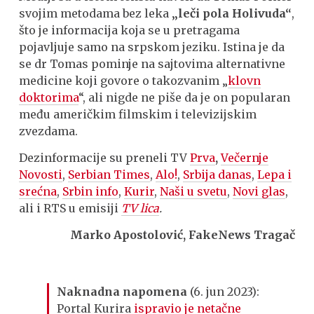
svojim metodama bez leka
„leči pola Holivuda“
,
što je informacija koja se u pretragama
pojavljuje samo na srpskom jeziku. Istina je da
se dr Tomas pominje na sajtovima alternativne
medicine koji govore o takozvanim „
klovn
doktorima
“, ali nigde ne piše da je on popularan
među američkim filmskim i televizijskim
zvezdama.
Dezinformacije su preneli TV
Prva
,
Večernje
Novosti
,
Serbian Times
,
Alo!
,
Srbija danas
,
Lepa i
srećna
,
Srbin info
,
Kurir
,
Naši u svetu
,
Novi glas
,
ali i RTS u emisiji
TV lica
.
Marko Apostolović, FakeNews Tragač
Naknadna napomena
(6. jun 2023):
Portal Kurira
ispravio je netačne