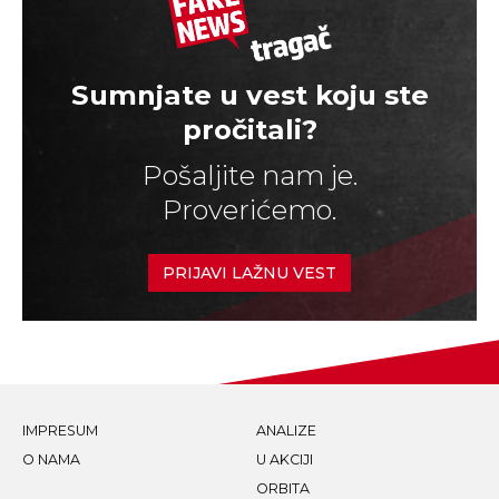
Sumnjate u vest koju ste
pročitali?
Pošaljite nam je.
Proverićemo.
PRIJAVI LAŽNU VEST
IMPRESUM
ANALIZE
O NAMA
U AKCIJI
ORBITA