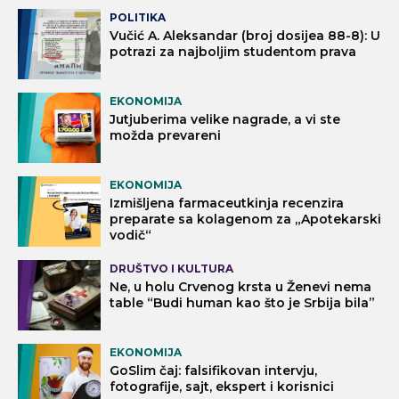
POLITIKA
Vučić A. Aleksandar (broj dosijea 88-8): U
potrazi za najboljim studentom prava
EKONOMIJA
Jutjuberima velike nagrade, a vi ste
možda prevareni
EKONOMIJA
Izmišljena farmaceutkinja recenzira
preparate sa kolagenom za „Apotekarski
vodič“
DRUŠTVO I KULTURA
Ne, u holu Crvenog krsta u Ženevi nema
table “Budi human kao što je Srbija bila”
EKONOMIJA
GoSlim čaj: falsifikovan intervju,
fotografije, sajt, ekspert i korisnici