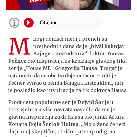
M
nogi domaći mediji preneli su
prethodnih dana da je
„bivši bubnjar
Bajage i instruktora”
doktor
Tomas
Pečner
bio inspiracija za kreiranje glavnog lika
serije „House MD“
Gregorija Hausa
. Tragač je
ustanovio da su obe tvrdnje netačne – niti je
Pečner svirao u bendu Bajaga i instruktori, niti
je poslužio kao inspiracija za lik doktora Hausa.
Producent popularne serije
Dejvid Šor
je u
intervjuima u više navrata navodio da mu je
glavna inspiracija za dr Hausa bio junak Artura
Konana Dojla
Šerlok Holms
. „Moja žena će reći
da je moj skeptični, cinični pristup odigrao