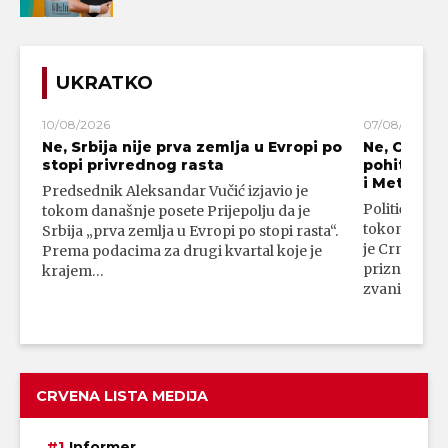
UKRATKO
10/08/2026
07/08/2026
Ne, Srbija nije prva zemlja u Evropi po
Ne, Crna G
stopi privrednog rasta
pohitala d
i Metohiju
Predsednik Aleksandar Vučić izjavio je
Politički ana
tokom današnje posete Prijepolju da je
tokom gosto
Srbija „prva zemlja u Evropi po stopi rasta“.
je Crna Gor
Prema podacima za drugi kvartal koje je
prizna neza
krajem…
zvaničnom 
CRVENA LISTA MEDIJA
Informer