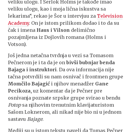
veliku ulogu. I Šerlok Holms je takođe imao
veliku ulogu, kao i moja lična iskustva sa
lekarima“, rekao je Šor u intervjuu za
Television
Academy
. On je istom prilikom dodao i to da su
čak i imena
Haus i Vilson
delimično
pozajmljena iz Dojlovih romana (Holms i
Votson).
Još jedna netačna tvrdnja u vezi sa Tomasom
Pečnerom je i ta da je on
bivši bubnjar benda
Bajaga i instruktori
. Da ova informacija nije
tačna potvrdili su nam osnivač i frontmen grupe
Momčilo Bajagić
i njihov menadžer
Gane
Pecikoza,
uz komentar da je Pečner pre
osnivanja poznate srpske grupe svirao u bendu
Potop
sa njihovim trenutnim klavijaturistom
Sašom Loknerom, ali nikad nije bio ni u jednom
sastavu
Bajage
.
Mediji su u istom tekstu naveli da Tomas Pečner