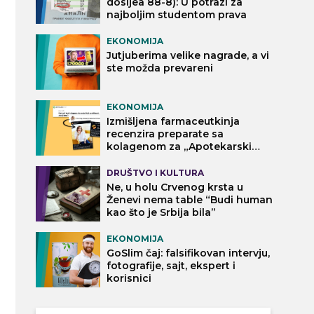
dosijea 88-8): U potrazi za
najboljim studentom prava
EKONOMIJA
Jutjuberima velike nagrade, a vi
ste možda prevareni
EKONOMIJA
Izmišljena farmaceutkinja
recenzira preparate sa
kolagenom za „Apotekarski
vodič“
DRUŠTVO I KULTURA
Ne, u holu Crvenog krsta u
Ženevi nema table “Budi human
kao što je Srbija bila”
EKONOMIJA
GoSlim čaj: falsifikovan intervju,
fotografije, sajt, ekspert i
korisnici