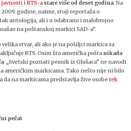
 javnosti
i
RTS-a
stare više od deset godina
. Na
 2009. godine, naime, stoji reportaža o
tak antologija, ali i u odabrano i malobrojno
ik našao na poštanskoj markici SAD-a“.
elika stvar, ali ako je na pošiljci markica sa
 zaključuje RTS. Osim što američka pošta
nikada
ća
. „Svetski poznati pesnik iz Glušaca“ ne navodi
e na američkim markicama. Tako nešto nije ni bilo
la da na markicama predstavlja žive osobe
tek
čni pečat