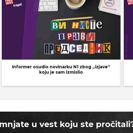
Informer osudio novinarku N1 zbog „izjave“
koju je sam izmislio
mnjate u vest koju ste pročitali