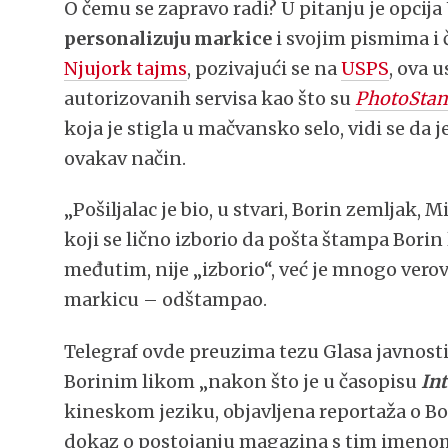
O čemu se zapravo radi? U pitanju je opci
personalizuju markice
i svojim pismima i 
Njujork tajms
, pozivajući se na
USPS
, ova 
autorizovanih servisa kao što su
PhotoSta
koja je stigla u mačvansko selo, vidi se da
ovakav način.
„Pošiljalac je bio, u stvari, Borin zemljak, 
koji se lično izborio da pošta štampa Borin l
međutim, nije „izborio“, već je mnogo verov
markicu – odštampao.
Telegraf ovde preuzima tezu Glasa javnosti
Borinim likom „nakon što je u časopisu
Int
kineskom jeziku, objavljena reportaža o Bo
dokaz o postojanju magazina s tim imenom i