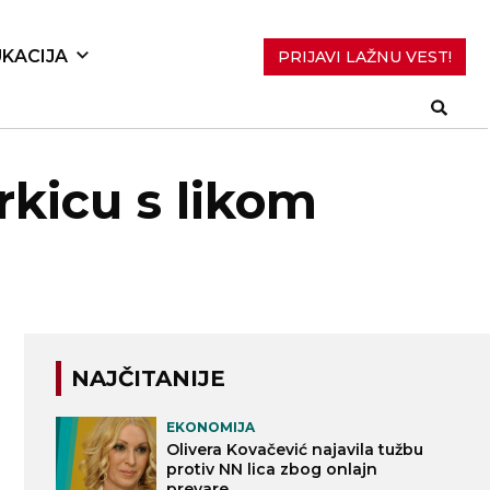
KACIJA
PRIJAVI LAŽNU VEST!
rkicu s likom
NAJČITANIJE
EKONOMIJA
Olivera Kovačević najavila tužbu
protiv NN lica zbog onlajn
prevare