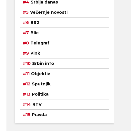
Srbija danas
Večernje novosti
B92
Blic
Telegraf
Pink
Srbin info
Objektiv
Sputnjik
Politika
RTV
Pravda