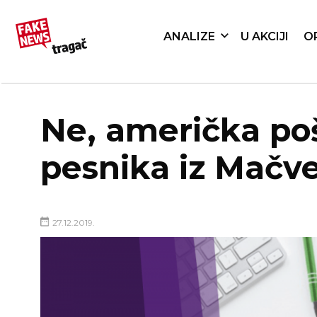
ANALIZE
U AKCIJI
O
Ne, američka poš
pesnika iz Mačv
27.12.2019.