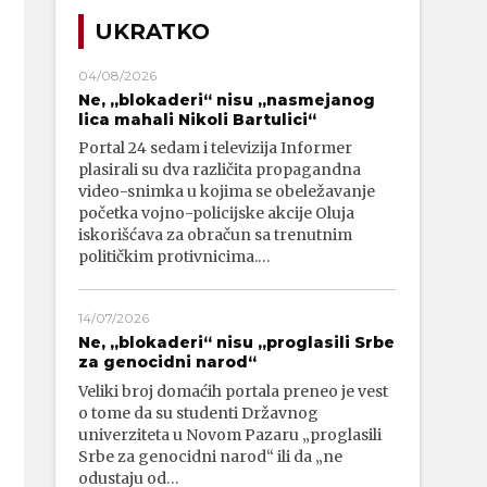
UKRATKO
04/08/2026
Ne, „blokaderi“ nisu „nasmejanog
lica mahali Nikoli Bartulici“
Portal 24 sedam i televizija Informer
plasirali su dva različita propagandna
video-snimka u kojima se obeležavanje
početka vojno-policijske akcije Oluja
iskorišćava za obračun sa trenutnim
političkim protivnicima.…
14/07/2026
Ne, „blokaderi“ nisu „proglasili Srbe
za genocidni narod“
Veliki broj domaćih portala preneo je vest
o tome da su studenti Državnog
univerziteta u Novom Pazaru „proglasili
Srbe za genocidni narod“ ili da „ne
odustaju od…