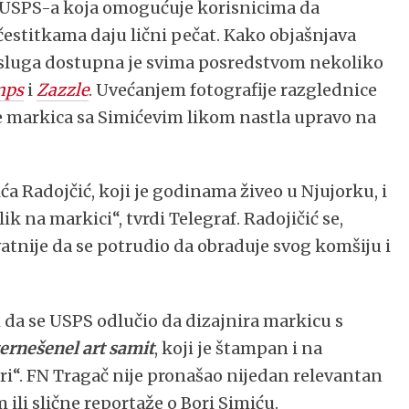
ja USPS-a koja omogućuje korisnicima da
čestitkama daju lični pečat. Kako objašnjava
usluga dostupna je svima posredstvom nekoliko
mps
i
Zazzle
. Uvećanjem fotografije razglednice
 je markica sa Simićevim likom nastla upravo na
Mića Radojčić, koji je godinama živeo u Njujorku, i
ik na markici“, tvrdi Telegraf. Radojičić se,
atnije da se potrudio da obraduje svog komšiju i
 da se USPS odlučio da dizajnira markicu s
ernešenel art samit
, koji je štampan i na
ri“. FN Tragač nije pronašao nijedan relevantan
li slične reportaže o Bori Simiću.