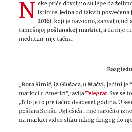
N
eke priče dovoljno su lepe da želimo
istinite. Jedna od takvih posveće
2016)
, koji je navodno, zahvaljujući 
tamošnjoj
poštanskoj markici
, a da nije 
međutim, nije tačna.
Razgledn
„
Bora Simić, iz Glušaca, u Mačvi,
jedini je 
markici u Americi“, javlja
Telegraf
. Sve se 
„Bilo je to pre tačno dvadeset godina. U seo
poštara Sinišu Uglješića i nije naročito iz
na markici video sliku nikog drugog do nj