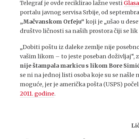
Telegraf je ovde reciklirao lažne vesti
Glasa
portalu javnog servisa Srbije, od septembra
„Mačvanskom Orfeju“
koji je „ušao u dese
društvo ličnosti sa naših prostora čiji se l
„Dobiti poštu iz daleke zemlje nije posebno v
vašim likom – to jeste poseban doživljaj“,
nije štampala markicu s likom Bore Simi
se ni na jednoj listi osoba koje su se našl
moguće, jer je američka pošta (USPS) poče
2011. godine
.
Li