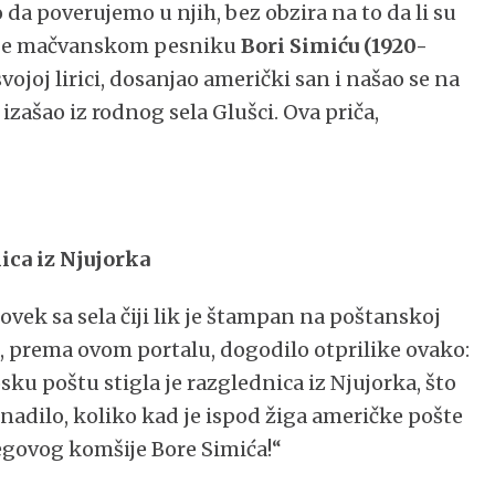
 da poverujemo u njih, bez obzira na to da li su
na je mačvanskom pesniku
Bori Simiću (1920-
svojoj lirici, dosanjao američki san i našao se na
ni izašao iz rodnog sela Glušci. Ova priča,
ica iz Njujorka
čovek sa sela čiji lik je štampan na poštanskoj
to, prema ovom portalu, dogodilo otprilike ovako:
sku poštu stigla je razglednica iz Njujorka, što
nenadilo, koliko kad je ispod žiga američke pošte
egovog komšije Bore Simića!“