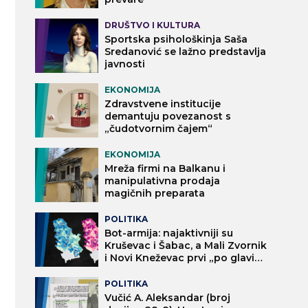
DRUŠTVO I KULTURA
Sportska psihološkinja Saša
Sredanović se lažno predstavlja
javnosti
EKONOMIJA
Zdravstvene institucije
demantuju povezanost s
„čudotvornim čajem“
EKONOMIJA
Mreža firmi na Balkanu i
manipulativna prodaja
magičnih preparata
POLITIKA
Bot-armija: najaktivniji su
Kruševac i Šabac, a Mali Zvornik
i Novi Kneževac prvi „po glavi
stanovnika“
POLITIKA
Vučić A. Aleksandar (broj