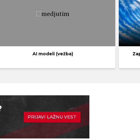
AI modeli (vežba)
Za
?
PRIJAVI LAŽNU VEST