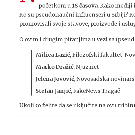
početkom u
18 časova
. Kako mediji
Ko su pseudonaučni influenseri u Srbiji? Ko
promovisali svoje stavove, proizvode i uslu
O ovim i drugim pitanjima u vezi sa (pseu
Milica Lazić
, Filozofski fakultet, No
Marko Dražić
, Njuz.net
Jelena Jovović
, Novosadska novinars
Stefan Janjić
, FakeNews Tragač
Ukoliko želite da se uključite na ovu tribin