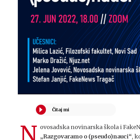
N
ovosadska novinarska škola i FakeN
„Razgovaramo o (pseudo)nauci“
, k