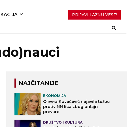
KACIJA
PRIJAVI LAŽNU VEST!
udo)nauci
NAJČITANIJE
EKONOMIJA
Olivera Kovačević najavila tužbu
protiv NN lica zbog onlajn
prevare
DRUŠTVO I KULTURA