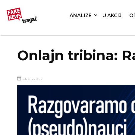
ANALIZE
U AKCIJI
O
Onlajn tribina: 
24.06.2022.