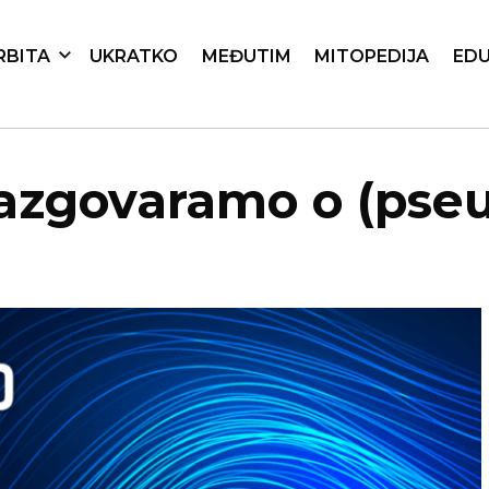
RBITA
UKRATKO
MEĐUTIM
MITOPEDIJA
EDU
Razgovaramo o (pse