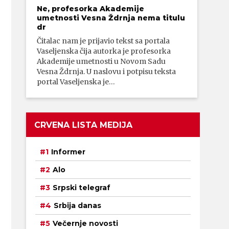
Ne, profesorka Akademije
umetnosti Vesna Ždrnja nema titulu
dr
Čitalac nam je prijavio tekst sa portala
Vaseljenska čija autorka je profesorka
Akademije umetnosti u Novom Sadu
Vesna Ždrnja. U naslovu i potpisu teksta
portal Vaseljenska je…
CRVENA LISTA MEDIJA
Informer
Alo
Srpski telegraf
Srbija danas
Večernje novosti