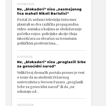
04/08/2026
Ne, „blokaderi“ nisu „nasmejanog
lica mahali Nikoli Bartulici“
Portal 24 sedam i televizija Informer
plasirali su dva različita propagandna
video-snimka u kojima se obeležavanje
početka vojno-policijske akcije Oluja
iskorišćava za obračun sa trenutnim
političkim protivnicima.…
14/07/2026
Ne, „blokaderi“ nisu „proglasili Srbe
za genocidni narod“
Veliki broj domaćih portala preneo je vest
o tome da su studenti Državnog
univerziteta u Novom Pazaru „proglasili
Srbe za genocidni narod“ ili da „ne
odustaju od…
09/07/2026