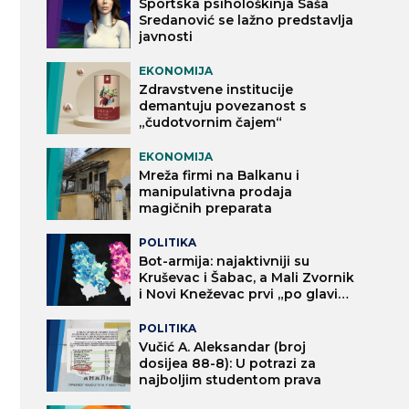
Sportska psihološkinja Saša
Sredanović se lažno predstavlja
javnosti
EKONOMIJA
Zdravstvene institucije
demantuju povezanost s
„čudotvornim čajem“
EKONOMIJA
Mreža firmi na Balkanu i
manipulativna prodaja
magičnih preparata
POLITIKA
Bot-armija: najaktivniji su
Kruševac i Šabac, a Mali Zvornik
i Novi Kneževac prvi „po glavi
stanovnika“
POLITIKA
Vučić A. Aleksandar (broj
dosijea 88-8): U potrazi za
najboljim studentom prava