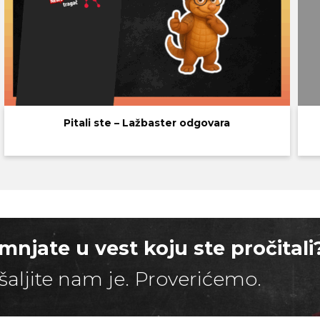
Pitali ste – Lažbaster odgovara
mnjate u vest koju ste pročitali
šaljite nam je. Proverićemo.