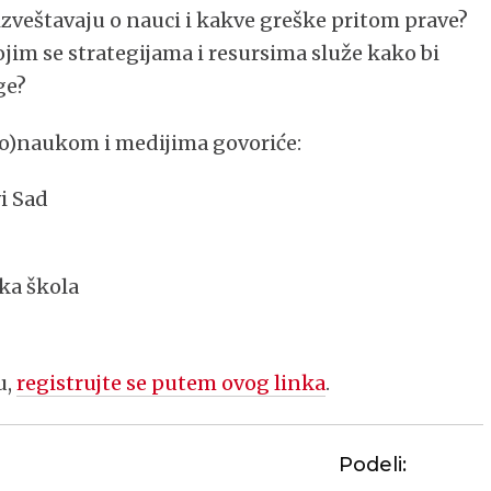
 izveštavaju o nauci i kakve greške pritom prave?
jim se strategijama i resursima služe kako bi
ge?
do)naukom i medijima govoriće:
vi Sad
ka škola
u,
registrujte se putem ovog linka
.
Podeli: