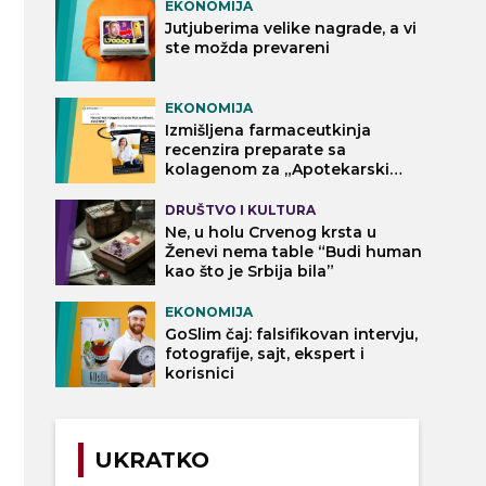
EKONOMIJA
Jutjuberima velike nagrade, a vi
ste možda prevareni
EKONOMIJA
Izmišljena farmaceutkinja
recenzira preparate sa
kolagenom za „Apotekarski
vodič“
DRUŠTVO I KULTURA
Ne, u holu Crvenog krsta u
Ženevi nema table “Budi human
kao što je Srbija bila”
EKONOMIJA
GoSlim čaj: falsifikovan intervju,
fotografije, sajt, ekspert i
korisnici
UKRATKO