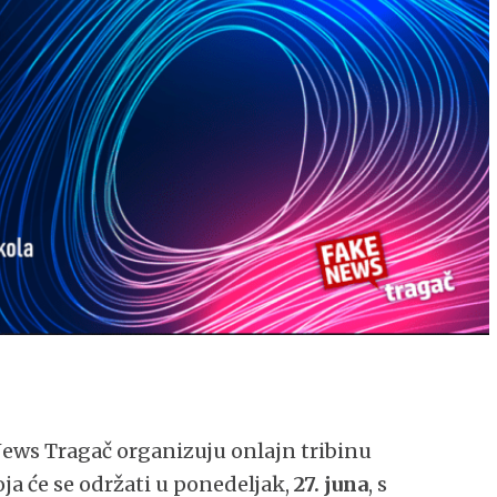
ews Tragač organizuju onlajn tribinu
oja će se održati u ponedeljak,
27. juna
, s