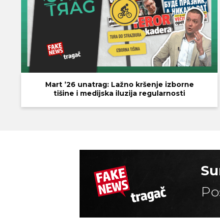
Mart ’26 unatrag: Lažno kršenje izborne
tišine i medijska iluzija regularnosti
Su
Po