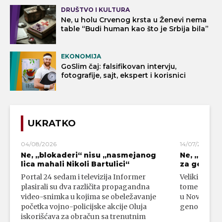
DRUŠTVO I KULTURA
Ne, u holu Crvenog krsta u Ženevi nema
table “Budi human kao što je Srbija bila”
EKONOMIJA
GoSlim čaj: falsifikovan intervju,
fotografije, sajt, ekspert i korisnici
UKRATKO
04/08/2026
14/07/2026
Ne, „blokaderi“ nisu „nasmejanog
Ne, „bloka
lica mahali Nikoli Bartulici“
za genoci
Portal 24 sedam i televizija Informer
Veliki broj 
plasirali su dva različita propagandna
tome da su 
video-snimka u kojima se obeležavanje
u Novom Paz
početka vojno-policijske akcije Oluja
genocidni n
iskorišćava za obračun sa trenutnim