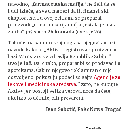
navodno,
„farmaceutska mafija“
ne želi da se
ljudi izleče, a sve u nameri da ih finansijski
eksploatiše. I u ovoj reklami se preparat
proizvodi „u malim serijama“, a „ostala je mala
zaliha“, još samo
26 komada
(uvek je 26).
Takođe, na samom kraju oglasa njegovi autori
navode kako je „Aktiv+ registrovan proizvod u
bazi Ministarstva zdravlja Republike Srbije!“.
Ovo je laž.
Da je tako, preparat bi se prodavao i u
apotekama. Čak ni njegovo reklamiranje nije
dozvoljeno, pokazuju podaci sa sajta
Agencije za
lekove i medicinska sredstva
. I zato, ne kupujte
Aktiv+ jer postoji velika verovatnoća da ćete,
ukoliko to učinite, biti prevareni.
Ivan Subotić, FakeNews Tragač