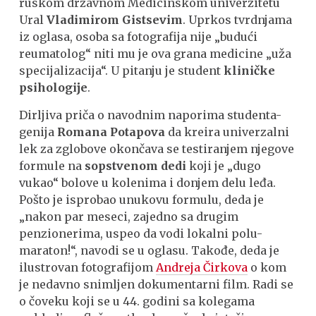
ruskom državnom Medicinskom univerzitetu
Ural
Vladimirom Gistsevim
. Uprkos tvrdnjama
iz oglasa, osoba sa fotografija nije „budući
reumatolog“ niti mu je ova grana medicine „uža
specijalizacija“. U pitanju je student
kliničke
psihologije
.
Dirljiva priča o navodnim naporima studenta-
genija
Romana Potapova
da kreira univerzalni
lek za zglobove okončava se testiranjem njegove
formule na
sopstvenom dedi
koji je „dugo
vukao“ bolove u kolenima i donjem delu leđa.
Pošto je isprobao unukovu formulu, deda je
„nakon par meseci, zaјedno sa drugim
penzionerima, uspeo da vodi lokalni polu-
maraton!“, navodi se u oglasu. Takođe, deda je
ilustrovan fotografijom
Andreja Čirkova
o kom
je nedavno snimljen dokumentarni film. Radi se
o čoveku koji se u 44. godini sa kolegama