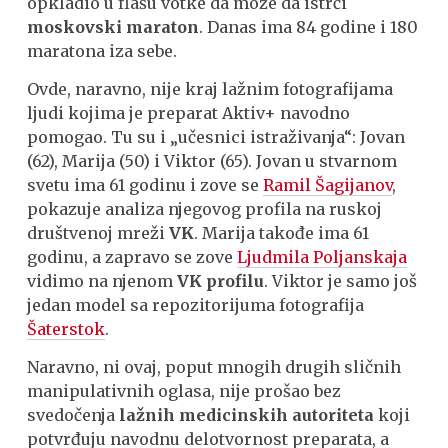
opkladio u flašu votke da može da istrči
moskovski maraton
. Danas ima 84 godine i 180
maratona iza sebe.
Ovde, naravno, nije kraj lažnim fotografijama
ljudi kojima je preparat Aktiv+ navodno
pomogao. Tu su i „učesnici istraživanja“: Jovan
(62), Marija (50) i Viktor (65). Jovan u stvarnom
svetu ima 61 godinu i zove se
Ramil Šagijanov
,
pokazuje analiza njegovog profila na ruskoj
društvenoj mreži
VK
. Marija takođe ima 61
godinu, a zapravo se zove
Ljudmila Poljanskaja
vidimo na njenom
VK profilu
. Viktor je samo još
jedan model sa repozitorijuma fotografija
Šaterstok
.
Naravno, ni ovaj, poput mnogih drugih sličnih
manipulativnih oglasa, nije prošao bez
svedočenja
lažnih medicinskih autoriteta
koji
potvrđuju navodnu delotvornost preparata, a