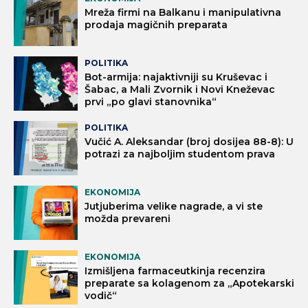
Mreža firmi na Balkanu i manipulativna
prodaja magičnih preparata
POLITIKA
Bot-armija: najaktivniji su Kruševac i
Šabac, a Mali Zvornik i Novi Kneževac
prvi „po glavi stanovnika“
POLITIKA
Vučić A. Aleksandar (broj dosijea 88-8): U
potrazi za najboljim studentom prava
EKONOMIJA
Jutjuberima velike nagrade, a vi ste
možda prevareni
EKONOMIJA
Izmišljena farmaceutkinja recenzira
preparate sa kolagenom za „Apotekarski
vodič“