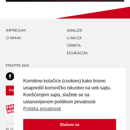
IMPRESUM
ANALIZE
O NAMA
U AKCIJI
ORBITA
EDUKACIJA
PRATITE NAS
Koristimo kolačiće (cookies) kako bismo
unapredili korisničko iskustvo na veb sajtu.
PRIJAVI LAŽNU VEST!
Korišćenjem sajta, slažete se sa
ustanovljenom politikom privatnosti
Politika privatnosti
Slažem se
© 2020 FAKE NEWS TRAGAČ - ALL RIGHTS RESERVED. DESIGN