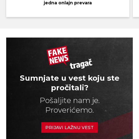
jedna onlajn prevara
Sumnjate u vest koju ste
pročitali?
Pošaljite nam je.
Proverićemo.
PRIJAVI LAŽNU VEST