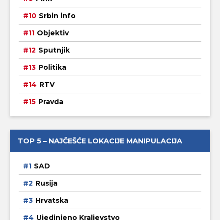
Srbin info
Objektiv
Sputnjik
Politika
RTV
Pravda
TOP 5 – NAJČEŠĆE LOKACIJE MANIPULACIJA
SAD
Rusija
Hrvatska
Ujedinjeno Kraljevstvo