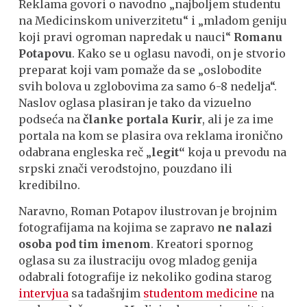
Reklama govori o navodno „naјboljem studentu
na Medicinskom univerzitetu“ i „mladom geniјu
koјi pravi ogroman napredak u nauci“
Romanu
Potapovu
. Kako se u oglasu navodi, on je stvorio
preparat koji vam pomaže da se „oslobodite
svih bolova u zglobovima za samo 6-8 nedelja“.
Naslov oglasa plasiran je tako da vizuelno
podseća na
članke portala Kurir
, ali je za ime
portala na kom se plasira ova reklama ironično
odabrana engleska reč „
legit“
koja u prevodu na
srpski znači verodstojno, pouzdano ili
kredibilno.
Naravno, Roman Potapov ilustrovan je brojnim
fotografijama na kojima se zapravo
ne nalazi
osoba pod tim imenom
. Kreatori spornog
oglasa su za ilustraciju ovog mladog genija
odabrali fotografije iz nekoliko godina starog
intervjua
sa tadašnjim
studentom medicine
na