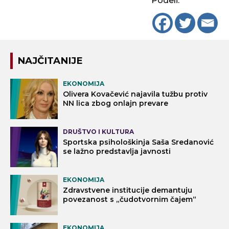
Podeli:
NAJČITANIJE
EKONOMIJA
Olivera Kovačević najavila tužbu protiv
NN lica zbog onlajn prevare
DRUŠTVO I KULTURA
Sportska psihološkinja Saša Sredanović
se lažno predstavlja javnosti
EKONOMIJA
Zdravstvene institucije demantuju
povezanost s „čudotvornim čajem“
EKONOMIJA