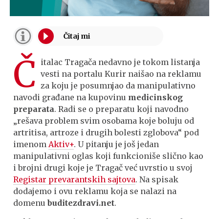
Č
italac Tragača nedavno je tokom listanja
vesti na portalu Kurir naišao na reklamu
za koju je posumnjao da manipulativno
navodi građane na kupovinu
medicinskog
preparata
. Radi se o preparatu koji navodno
„rešava problem svim osobama koje boluju od
artritisa, artroze i drugih bolesti zglobova“ pod
imenom
Aktiv+
. U pitanju je još jedan
manipulativni oglas koji funkcioniše slično kao
i brojni drugi koje je Tragač već uvrstio u svoj
Registar prevarantskih sajtova
. Na spisak
dodajemo i ovu reklamu koja se nalazi na
domenu
buditezdravi.net
.