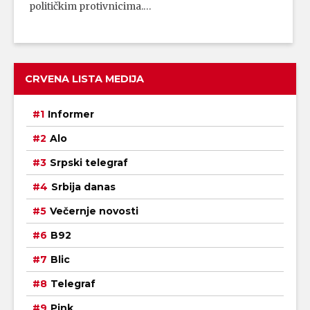
političkim protivnicima.…
CRVENA LISTA MEDIJA
Informer
Alo
Srpski telegraf
Srbija danas
Večernje novosti
B92
Blic
Telegraf
Pink