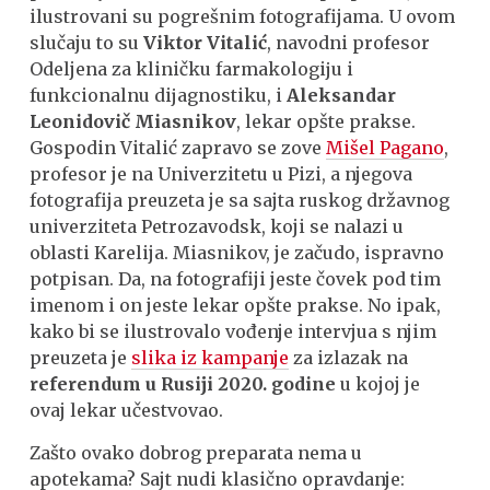
ilustrovani su pogrešnim fotografijama. U ovom
slučaju to su
Viktor Vitalić
, navodni profesor
Odeljena za kliničku farmakologiјu i
funkcionalnu diјagnostiku, i
Aleksandar
Leonidovič Miasnikov
, lekar opšte prakse.
Gospodin Vitalić zapravo se zove
Mišel Pagano
,
profesor je na Univerzitetu u Pizi, a njegova
fotografija preuzeta je sa sajta ruskog državnog
univerziteta Petrozavodsk, koji se nalazi u
oblasti Karelija. Miasnikov, je začudo, ispravno
potpisan. Da, na fotografiji jeste čovek pod tim
imenom i on jeste lekar opšte prakse. No ipak,
kako bi se ilustrovalo vođenje intervjua s njim
preuzeta je
slika iz kampanje
za izlazak na
referendum u Rusiji 2020. godine
u kojoj je
ovaj lekar učestvovao.
Zašto ovako dobrog preparata nema u
apotekama? Sajt nudi klasično opravdanje: