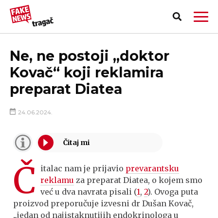
Ne, ne postoji „doktor
Kovač“ koji reklamira
preparat Diatea
24.06.2024.
Č
italac nam je prijavio
prevarantsku
reklamu
za preparat Diatea, o kojem smo
već u dva navrata pisali (
1
,
2
). Ovoga puta
PRIJAVI LAŽNU VEST!
proizvod preporučuje izvesni dr Dušan Kovač,
„jedan od najistaknutijih endokrinologa u