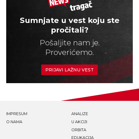
Sumnjate u vest koju ste
pročitali?
Pošaljite nam je.
Proverićemo.
PRIJAVI LAŽNU VEST
IMPRESUM
ANALIZE
O NAMA
U AKCIJI
ORBITA
EDUKACIJA