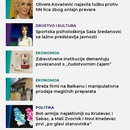
Olivera Kovačević najavila tužbu protiv
NN lica zbog onlajn prevare
DRUŠTVO I KULTURA
Sportska psihološkinja Saša Sredanović
se lažno predstavlja javnosti
EKONOMIJA
Zdravstvene institucije demantuju
povezanost s „čudotvornim čajem“
EKONOMIJA
Mreža firmi na Balkanu i manipulativna
prodaja magičnih preparata
POLITIKA
Bot-armija: najaktivniji su Kruševac i
Šabac, a Mali Zvornik i Novi Kneževac
prvi „po glavi stanovnika“