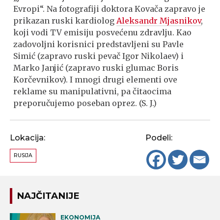
Evropi“. Na fotografiji doktora Kovača zapravo je
prikazan ruski kardiolog
Aleksandr Mjasnikov
,
koji vodi TV emisiju posvećenu zdravlju. Kao
zadovoljni korisnici predstavljeni su Pavle
Simić (zapravo ruski pevač Igor Nikolaev) i
Marko Janjić (zapravo ruski glumac Boris
Korčevnikov). I mnogi drugi elementi ove
reklame su manipulativni, pa čitaocima
preporučujemo poseban oprez. (S. J.)
Lokacija:
Podeli:
RUSIJA
NAJČITANIJE
EKONOMIJA