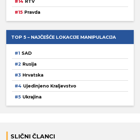
RTV
Pravda
TOP 5 – NAJČEŠĆE LOKACIJE MANIPULACIJA
SAD
Rusija
Hrvatska
Ujedinjeno Kraljevstvo
Ukrajina
SLIČNI ČLANCI