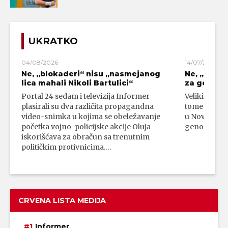
UKRATKO
04/08/2026
14/07/2026
Ne, „blokaderi“ nisu „nasmejanog
Ne, „bloka
lica mahali Nikoli Bartulici“
za genoci
Portal 24 sedam i televizija Informer
Veliki broj 
plasirali su dva različita propagandna
tome da su 
video-snimka u kojima se obeležavanje
u Novom Paz
početka vojno-policijske akcije Oluja
genocidni n
iskorišćava za obračun sa trenutnim
političkim protivnicima.…
CRVENA LISTA MEDIJA
Informer