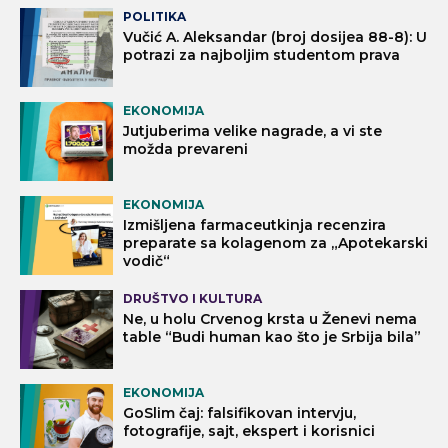
POLITIKA
Vučić A. Aleksandar (broj dosijea 88-8): U
potrazi za najboljim studentom prava
EKONOMIJA
Jutjuberima velike nagrade, a vi ste
možda prevareni
EKONOMIJA
Izmišljena farmaceutkinja recenzira
preparate sa kolagenom za „Apotekarski
vodič“
DRUŠTVO I KULTURA
Ne, u holu Crvenog krsta u Ženevi nema
table “Budi human kao što je Srbija bila”
EKONOMIJA
GoSlim čaj: falsifikovan intervju,
fotografije, sajt, ekspert i korisnici