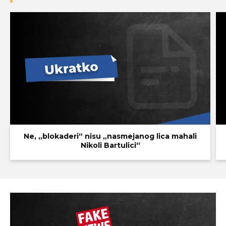
Ne, „blokaderi“ nisu „nasmejanog lica mahali
Nikoli Bartulici“