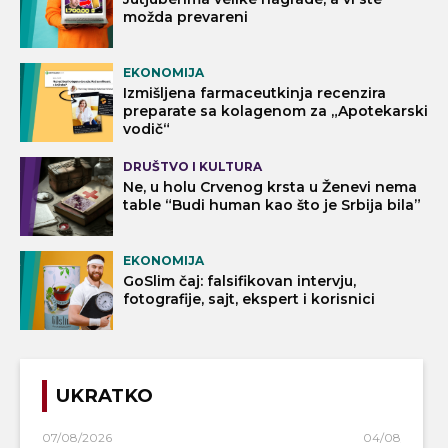
možda prevareni
EKONOMIJA
Izmišljena farmaceutkinja recenzira
preparate sa kolagenom za „Apotekarski
vodič“
DRUŠTVO I KULTURA
Ne, u holu Crvenog krsta u Ženevi nema
table “Budi human kao što je Srbija bila”
EKONOMIJA
GoSlim čaj: falsifikovan intervju,
fotografije, sajt, ekspert i korisnici
UKRATKO
07/08/2026
04/08/2026