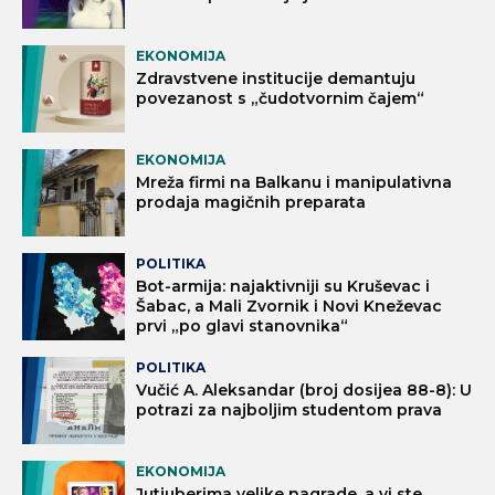
EKONOMIJA
Zdravstvene institucije demantuju
povezanost s „čudotvornim čajem“
EKONOMIJA
Mreža firmi na Balkanu i manipulativna
prodaja magičnih preparata
POLITIKA
Bot-armija: najaktivniji su Kruševac i
Šabac, a Mali Zvornik i Novi Kneževac
prvi „po glavi stanovnika“
POLITIKA
Vučić A. Aleksandar (broj dosijea 88-8): U
potrazi za najboljim studentom prava
EKONOMIJA
Jutjuberima velike nagrade, a vi ste