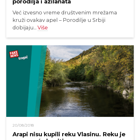
porodilja i azilanata
Već izvesno vreme društvenim mrežama
kruži ovakav apel – Porodilje u Srbiji
dobijaju...
Više
20/08/2018
Arapi nisu kupili reku Vlasinu. Reku je