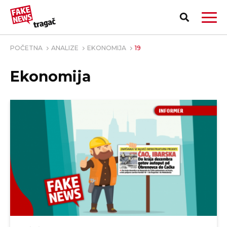
POČETNA
ANALIZE
EKONOMIJA
19
Ekonomija
PRIJAVI LAŽNU VEST!