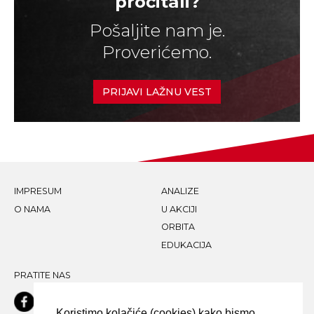
pročitali?
Pošaljite nam je.
Proverićemo.
PRIJAVI LAŽNU VEST
IMPRESUM
ANALIZE
O NAMA
U AKCIJI
ORBITA
EDUKACIJA
PRATITE NAS
Koristimo kolačiće (cookies) kako bismo