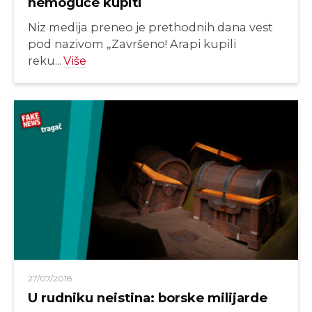
nemoguće kupiti
Niz medija preneo je prethodnih dana vest
pod nazivom „Završeno! Arapi kupili
reku...
Više
27/07/2018
U rudniku neistina: borske milijarde