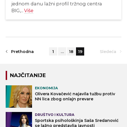
jednom danu lažni profil tržnog centra
BIG,...
Više
Prethodna
1
…
18
19
Sledeća
NAJČITANIJE
EKONOMIJA
Olivera Kovačević najavila tužbu protiv
NN lica zbog onlajn prevare
DRUŠTVO I KULTURA
Sportska psihološkinja Saša Sredanović
se lažno predstavlja javnosti