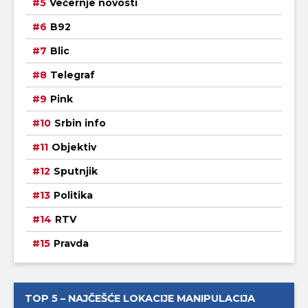
Večernje novosti
B92
Blic
Telegraf
Pink
Srbin info
Objektiv
Sputnjik
Politika
RTV
Pravda
TOP 5 – NAJČEŠĆE LOKACIJE MANIPULACIJA