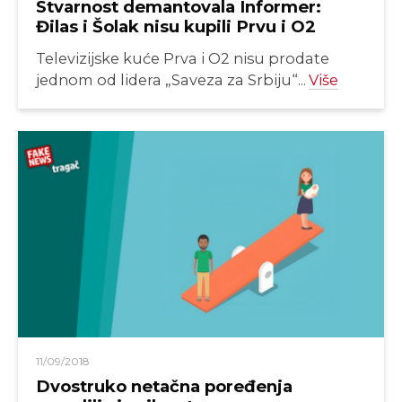
Stvarnost demantovala Informer:
Đilas i Šolak nisu kupili Prvu i O2
Televizijske kuće Prva i O2 nisu prodate
jednom od lidera „Saveza za Srbiju“...
Više
11/09/2018
Dvostruko netačna poređenja