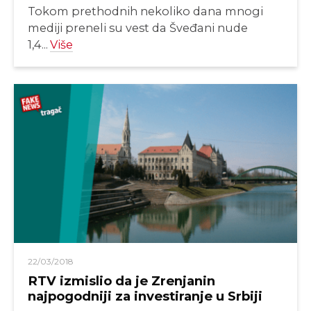
Tokom prethodnih nekoliko dana mnogi
mediji preneli su vest da Šveđani nude
1,4...
Više
22/03/2018
RTV izmislio da je Zrenjanin
najpogodniji za investiranje u Srbiji