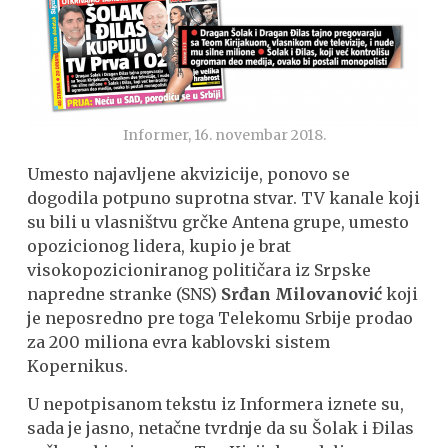
Informer, 16. novembar 2018.
Umesto najavljene akvizicije, ponovo se
dogodila potpuno suprotna stvar. TV kanale koji
su bili u vlasništvu grčke Antena grupe, umesto
opozicionog lidera, kupio je brat
visokopozicioniranog političara iz Srpske
napredne stranke (SNS)
Srđan Milovanović
koji
je neposredno pre toga Telekomu Srbije prodao
za 200 miliona evra kablovski sistem
Kopernikus.
U nepotpisanom tekstu iz Informera iznete su,
sada je jasno, netačne tvrdnje da su Šolak i Đilas