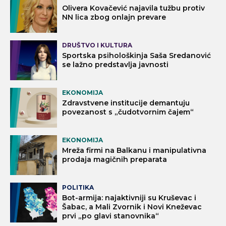
Olivera Kovačević najavila tužbu protiv
NN lica zbog onlajn prevare
DRUŠTVO I KULTURA
Sportska psihološkinja Saša Sredanović
se lažno predstavlja javnosti
EKONOMIJA
Zdravstvene institucije demantuju
povezanost s „čudotvornim čajem“
EKONOMIJA
Mreža firmi na Balkanu i manipulativna
prodaja magičnih preparata
POLITIKA
Bot-armija: najaktivniji su Kruševac i
Šabac, a Mali Zvornik i Novi Kneževac
prvi „po glavi stanovnika“