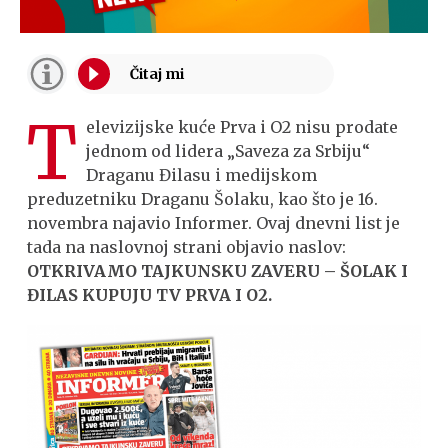
T
elevizijske kuće Prva i O2 nisu prodate
jednom od lidera „Saveza za Srbiju“
Draganu Đilasu i medijskom
preduzetniku Draganu Šolaku, kao što je 16.
novembra najavio Informer. Ovaj dnevni list je
tada na naslovnoj strani objavio naslov:
OTKRIVAMO TAJKUNSKU ZAVERU – ŠOLAK I
ĐILAS KUPUJU TV PRVA I O2.