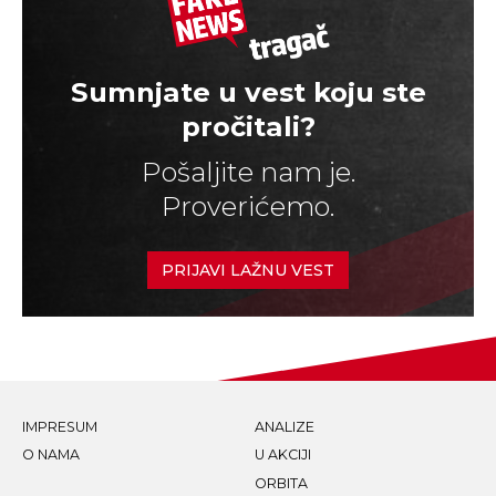
Sumnjate u vest koju ste
pročitali?
Pošaljite nam je.
Proverićemo.
PRIJAVI LAŽNU VEST
IMPRESUM
ANALIZE
O NAMA
U AKCIJI
ORBITA