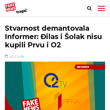
Stvarnost demantovala
Informer: Đilas i Šolak nisu
kupili Prvu i O2
06.12.2018.
PRIJAVI LAŽNU VEST!