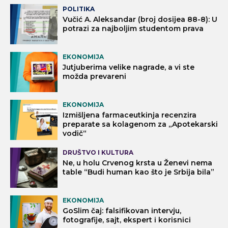
POLITIKA
Vučić A. Aleksandar (broj dosijea 88-8): U
potrazi za najboljim studentom prava
EKONOMIJA
Jutjuberima velike nagrade, a vi ste
možda prevareni
EKONOMIJA
Izmišljena farmaceutkinja recenzira
preparate sa kolagenom za „Apotekarski
vodič“
DRUŠTVO I KULTURA
Ne, u holu Crvenog krsta u Ženevi nema
table “Budi human kao što je Srbija bila”
EKONOMIJA
GoSlim čaj: falsifikovan intervju,
fotografije, sajt, ekspert i korisnici