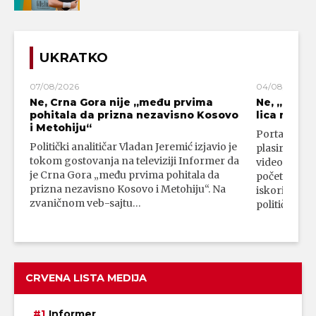
UKRATKO
07/08/2026
04/08/2026
Ne, Crna Gora nije „među prvima
Ne, „blok
pohitala da prizna nezavisno Kosovo
lica mahali
i Metohiju“
Portal 24 se
Politički analitičar Vladan Jeremić izjavio je
plasirali su
tokom gostovanja na televiziji Informer da
video-snimk
je Crna Gora „među prvima pohitala da
početka vojn
prizna nezavisno Kosovo i Metohiju“. Na
iskorišćava
zvaničnom veb-sajtu…
političkim 
CRVENA LISTA MEDIJA
Informer