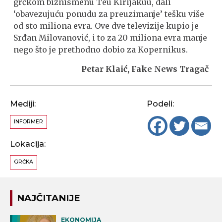
grčkom biznismenu Teu Kirijakuu, dali
‘obavezujuću ponudu za preuzimanje’ tešku više
od sto miliona evra. Ove dve televizije kupio je
Srđan Milovanović, i to za 20 miliona evra manje
nego što je prethodno dobio za Kopernikus.
Petar Klaić, Fake News Tragač
Mediji:
Podeli:
INFORMER
Lokacija:
GRČKA
NAJČITANIJE
EKONOMIJA