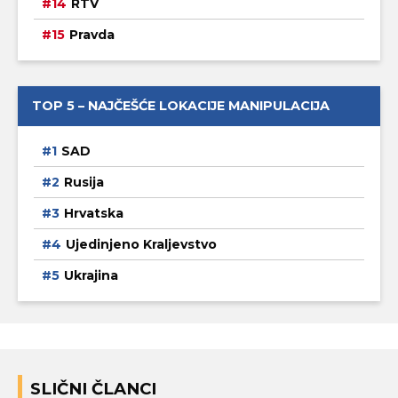
RTV
Pravda
TOP 5 – NAJČEŠĆE LOKACIJE MANIPULACIJA
SAD
Rusija
Hrvatska
Ujedinjeno Kraljevstvo
Ukrajina
SLIČNI ČLANCI