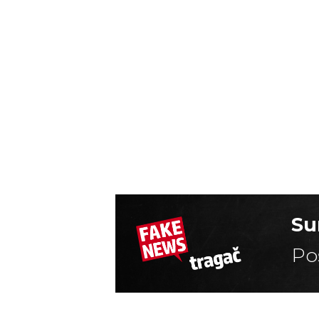
Su
Po