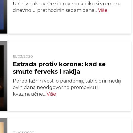
U četvrtak uveče si proverio koliko si vremena
dnevno u prethodnih sedam dana...
Više
18/03/2020
Estrada protiv korone: kad se
smute ferveks i rakija
Pored lažnih vesti o pandemiji, tabloidni mediji
ovih dana neodgovorno promovišu i
kvazinaučne...
Više
04/03/2020