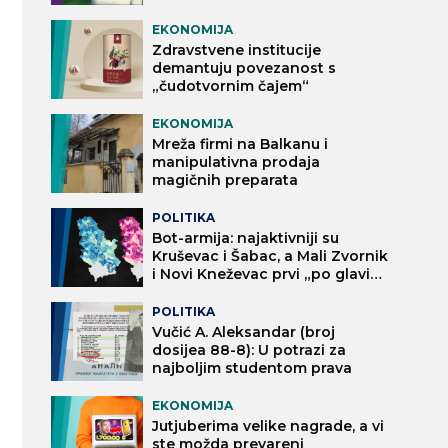
EKONOMIJA
Zdravstvene institucije
demantuju povezanost s
„čudotvornim čajem“
EKONOMIJA
Mreža firmi na Balkanu i
manipulativna prodaja
magičnih preparata
POLITIKA
Bot-armija: najaktivniji su
Kruševac i Šabac, a Mali Zvornik
i Novi Kneževac prvi „po glavi
stanovnika“
POLITIKA
Vučić A. Aleksandar (broj
dosijea 88-8): U potrazi za
najboljim studentom prava
EKONOMIJA
Jutjuberima velike nagrade, a vi
ste možda prevareni