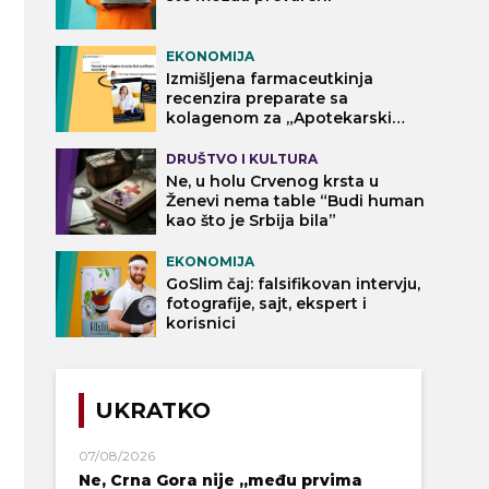
EKONOMIJA
Izmišljena farmaceutkinja
recenzira preparate sa
kolagenom za „Apotekarski
vodič“
DRUŠTVO I KULTURA
Ne, u holu Crvenog krsta u
Ženevi nema table “Budi human
kao što je Srbija bila”
EKONOMIJA
GoSlim čaj: falsifikovan intervju,
fotografije, sajt, ekspert i
korisnici
UKRATKO
07/08/2026
Ne, Crna Gora nije „među prvima