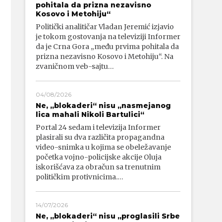
pohitala da prizna nezavisno
Kosovo i Metohiju“
Politički analitičar Vladan Jeremić izjavio
je tokom gostovanja na televiziji Informer
da je Crna Gora „među prvima pohitala da
prizna nezavisno Kosovo i Metohiju“. Na
zvaničnom veb-sajtu…
04/08/2026
Ne, „blokaderi“ nisu „nasmejanog
lica mahali Nikoli Bartulici“
Portal 24 sedam i televizija Informer
plasirali su dva različita propagandna
video-snimka u kojima se obeležavanje
početka vojno-policijske akcije Oluja
iskorišćava za obračun sa trenutnim
političkim protivnicima.…
14/07/2026
Ne, „blokaderi“ nisu „proglasili Srbe