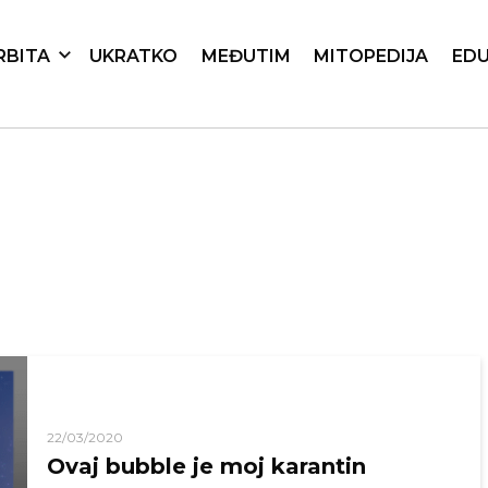
RBITA
UKRATKO
MEĐUTIM
MITOPEDIJA
EDU
22/03/2020
Ovaj bubble je moj karantin