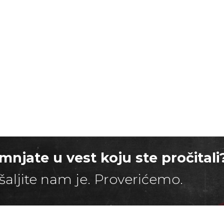
mnjate u vest koju ste pročitali
šaljite nam je. Proverićemo.