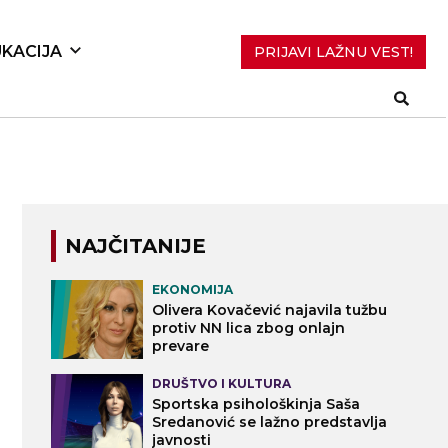
KACIJA
PRIJAVI LAŽNU VEST!
NAJČITANIJE
EKONOMIJA
Olivera Kovačević najavila tužbu
protiv NN lica zbog onlajn
prevare
DRUŠTVO I KULTURA
Sportska psihološkinja Saša
Sredanović se lažno predstavlja
javnosti