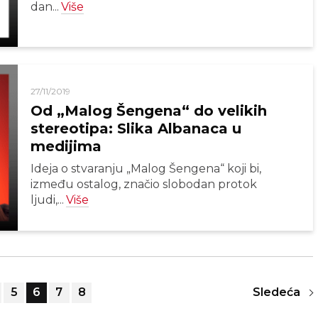
dan...
Više
27/11/2019
Od „Malog Šengena“ do velikih
stereotipa: Slika Albanaca u
medijima
Ideja o stvaranju „Malog Šengena“ koji bi,
između ostalog, značio slobodan protok
ljudi,...
Više
5
6
7
8
Sledeća