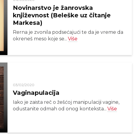
Novinarstvo je žanrovska
književnost (Beleške uz čitanje
Markesa)
Rerna je zvonila podsećajući te da je vreme da
okreneš meso koje se...
Više
03/02/2020
Vaginapulacija
Iako je zaista reč o žešćoj manipulaciji vagine,
odustanite odmah od onog konteksta...
Više