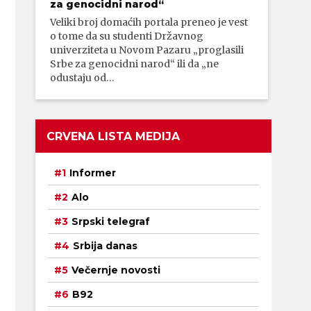
za genocidni narod“
Veliki broj domaćih portala preneo je vest
o tome da su studenti Državnog
univerziteta u Novom Pazaru „proglasili
Srbe za genocidni narod“ ili da „ne
odustaju od…
CRVENA LISTA MEDIJA
Informer
Alo
Srpski telegraf
Srbija danas
Večernje novosti
B92