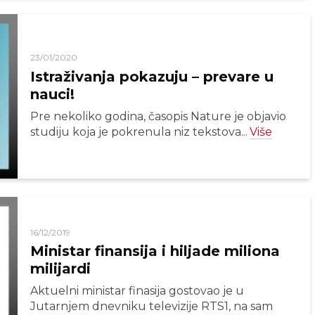
23/01/2020
Istraživanja pokazuju – prevare u
nauci!
Pre nekoliko godina, časopis Nature je objavio
studiju koja je pokrenula niz tekstova...
Više
16/12/2019
Ministar finansija i hiljade miliona
milijardi
Aktuelni ministar finasija gostovao je u
Jutarnjem dnevniku televizije RTS1, na sam