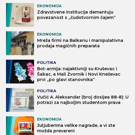
EKONOMIJA
Zdravstvene institucije demantuju
povezanost s „čudotvornim čajem“
EKONOMIJA
Mreža firmi na Balkanu i manipulativna
prodaja magičnih preparata
POLITIKA
Bot-armija: najaktivniji su Kruševac i
Šabac, a Mali Zvornik i Novi Kneževac
prvi „po glavi stanovnika“
POLITIKA
Vučić A. Aleksandar (broj dosijea 88-8): U
potrazi za najboljim studentom prava
EKONOMIJA
Jutjuberima velike nagrade, a vi ste
možda prevareni