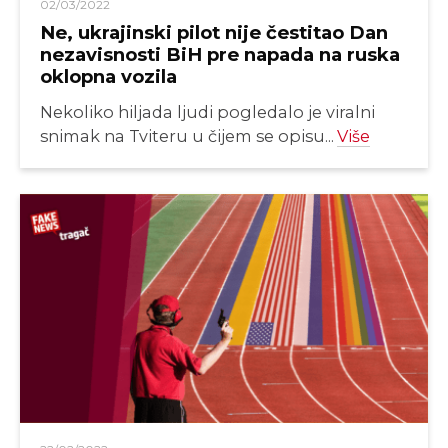
02/03/2022
Ne, ukrajinski pilot nije čestitao Dan
nezavisnosti BiH pre napada na ruska
oklopna vozila
Nekoliko hiljada ljudi pogledalo je viralni
snimak na Tviteru u čijem se opisu...
Više