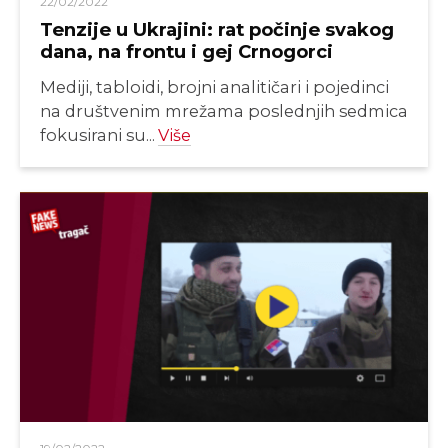
22/02/2022
Tenzije u Ukrajini: rat počinje svakog
dana, na frontu i gej Crnogorci
Mediji, tabloidi, brojni analitičari i pojedinci
na društvenim mrežama poslednjih sedmica
fokusirani su...
Više