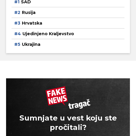
SAD
Rusija
Hrvatska
Ujedinjeno Kraljevstvo
Ukrajina
Sumnjate u vest koju ste
pročitali?