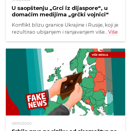
U saopštenju „Grci iz dijaspore“, u
domaćim medijima „grčki vojnici“
Konflikt blizu granice Ukrajine i Rusije, koji je
rezultirao ubijanjem i ranjavanjem više...
Više
05/10/2020