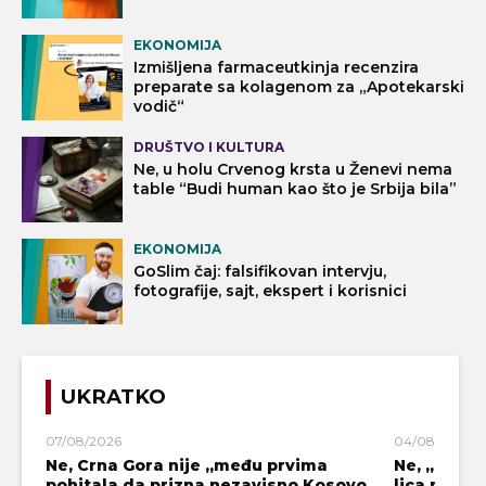
EKONOMIJA
Izmišljena farmaceutkinja recenzira
preparate sa kolagenom za „Apotekarski
vodič“
DRUŠTVO I KULTURA
Ne, u holu Crvenog krsta u Ženevi nema
table “Budi human kao što je Srbija bila”
EKONOMIJA
GoSlim čaj: falsifikovan intervju,
fotografije, sajt, ekspert i korisnici
UKRATKO
07/08/2026
04/08/2026
Ne, Crna Gora nije „među prvima
Ne, „blok
pohitala da prizna nezavisno Kosovo
lica mahali