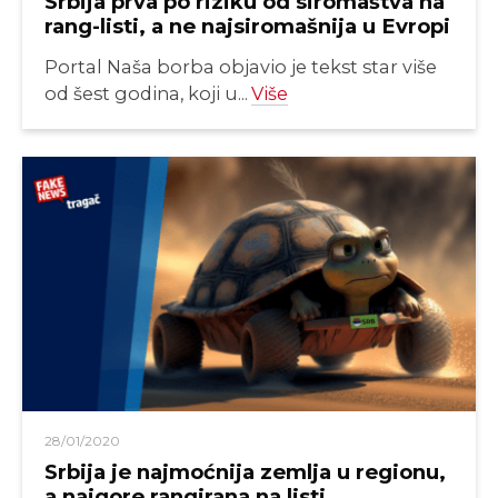
Srbija prva po riziku od siromaštva na
rang-listi, a ne najsiromašnija u Evropi
Portal Naša borba objavio je tekst star više
od šest godina, koji u...
Više
28/01/2020
Srbija je najmoćnija zemlja u regionu,
a najgore rangirana na listi