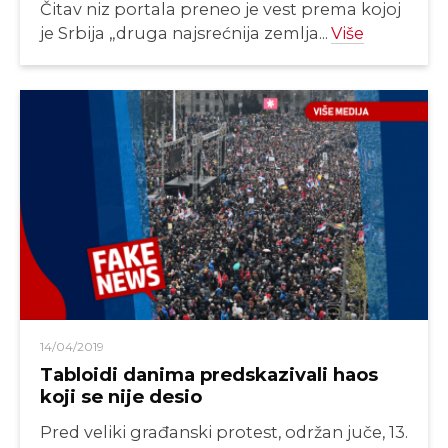
Čitav niz portala preneo je vest prema kojoj
je Srbija „druga najsrećnija zemlja...
Više
14/04/2019
Tabloidi danima predskazivali haos
koji se nije desio
Pred veliki građanski protest, održan juče, 13.