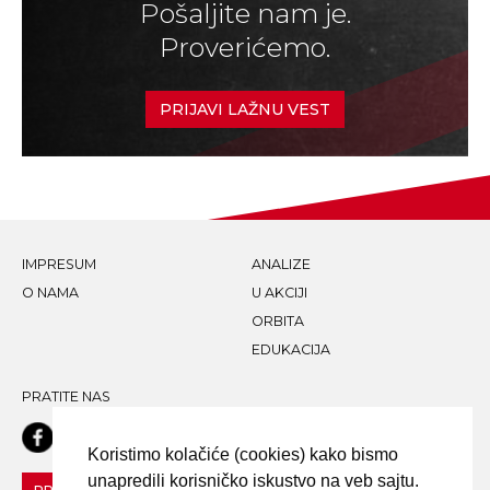
Pošaljite nam je.
Proverićemo.
PRIJAVI LAŽNU VEST
IMPRESUM
ANALIZE
O NAMA
U AKCIJI
ORBITA
EDUKACIJA
PRATITE NAS
Koristimo kolačiće (cookies) kako bismo
unapredili korisničko iskustvo na veb sajtu.