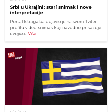
19/02/2022
Srbi u Ukrajini: stari snimak i nove
interpretacije
Portal Istraga.ba objavio je na svom Tviter
profilu video-snimak koji navodno prikazuje
dvojicu...
Više
17/02/2022