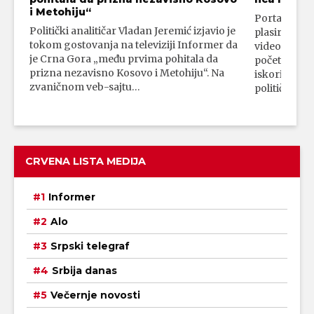
i Metohiju“
Portal 24 se
Politički analitičar Vladan Jeremić izjavio je
plasirali su
tokom gostovanja na televiziji Informer da
video-snimk
je Crna Gora „među prvima pohitala da
početka vojn
prizna nezavisno Kosovo i Metohiju“. Na
iskorišćava
zvaničnom veb-sajtu…
političkim 
CRVENA LISTA MEDIJA
Informer
Alo
Srpski telegraf
Srbija danas
Večernje novosti