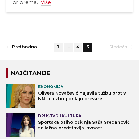
priprema...
Više
Prethodna
1
…
4
5
Sledeća
NAJČITANIJE
EKONOMIJA
Olivera Kovačević najavila tužbu protiv
NN lica zbog onlajn prevare
DRUŠTVO I KULTURA
Sportska psihološkinja Saša Sredanović
se lažno predstavlja javnosti