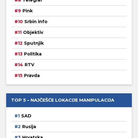
Telegraf
Pink
Srbin info
Objektiv
Sputnjik
Politika
RTV
Pravda
TOP 5 – NAJČEŠĆE LOKACIJE MANIPULACIJA
SAD
Rusija
Hrvatska