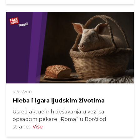
01/05/2019
Hleba i igara ljudskim životima
Usred aktuelnih dešavanja u vezi sa
opsadom pekare „Roma” u Borči od
strane...
Više