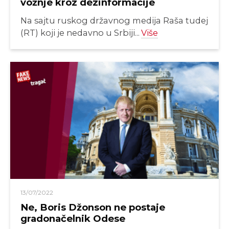
vožnje kroz dezinformacije
Na sajtu ruskog državnog medija Raša tudej
(RT) koji je nedavno u Srbiji...
Više
13/07/2022
Ne, Boris Džonson ne postaje
gradonačelnik Odese