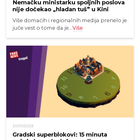
Nemačku ministarku spoljnih poslova
nije dočekao „hladan tuš” u Kini
Više domaćih i regionalnih medija prenelo je
juče vest o tome da je...
Više
20/01/2023
Gradski superblokovi: 15 minuta