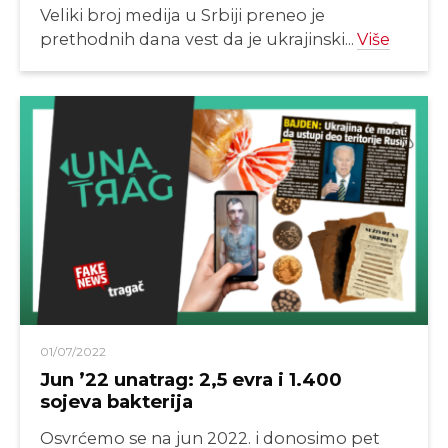
Veliki broj medija u Srbiji preneo je
prethodnih dana vest da je ukrajinski...
Više
01/07/2022
Jun ’22 unatrag: 2,5 evra i 1.400
sojeva bakterija
Osvrćemo se na jun 2022. i donosimo pet