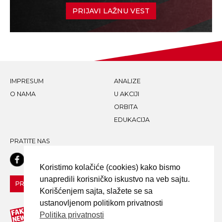
PRIJAVI LAŽNU VEST
IMPRESUM
ANALIZE
O NAMA
U AKCIJI
ORBITA
EDUKACIJA
PRATITE NAS
Koristimo kolačiće (cookies) kako bismo
unapredili korisničko iskustvo na veb sajtu.
PRIJAVI LAŽNU VEST!
Korišćenjem sajta, slažete se sa
ustanovljenom politikom privatnosti
Politika privatnosti