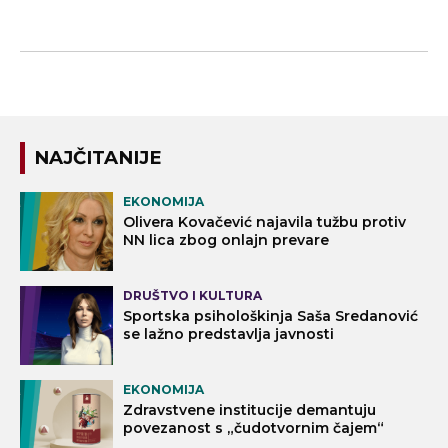
NAJČITANIJE
EKONOMIJA
Olivera Kovačević najavila tužbu protiv
NN lica zbog onlajn prevare
DRUŠTVO I KULTURA
Sportska psihološkinja Saša Sredanović
se lažno predstavlja javnosti
EKONOMIJA
Zdravstvene institucije demantuju
povezanost s „čudotvornim čajem“