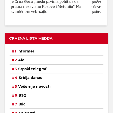
je Crna Gora „među prvima pohitala da
početka vojn
prizna nezavisno Kosovo i Metohiju“. Na
iskorišćava
zvaničnom veb-sajtu…
političkim 
CRVENA LISTA MEDIJA
Informer
Alo
Srpski telegraf
Srbija danas
Večernje novosti
B92
Blic