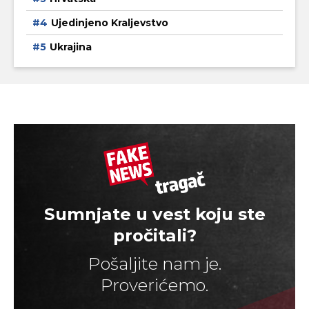
Ujedinjeno Kraljevstvo
Ukrajina
Sumnjate u vest koju ste
pročitali?
Pošaljite nam je.
Proverićemo.