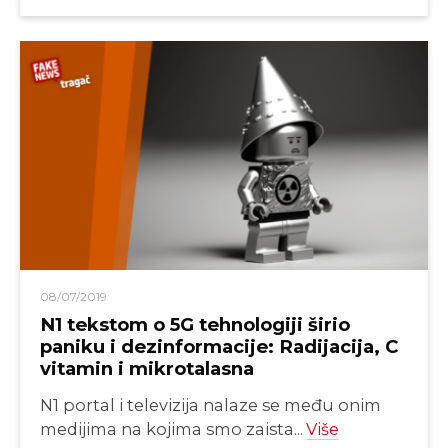
08/07/2019
N1 tekstom o 5G tehnologiji širio
paniku i dezinformacije: Radijacija, C
vitamin i mikrotalasna
N1 portal i televizija nalaze se među onim
medijima na kojima smo zaista...
Više