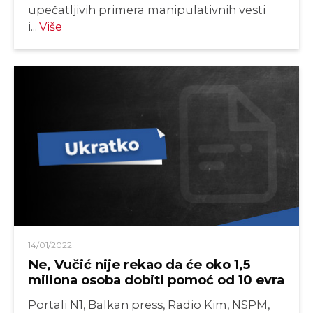
upečatljivih primera manipulativnih vesti
i...
Više
14/01/2022
Ne, Vučić nije rekao da će oko 1,5
miliona osoba dobiti pomoć od 10 evra
Portali N1, Balkan press, Radio Kim, NSPM,