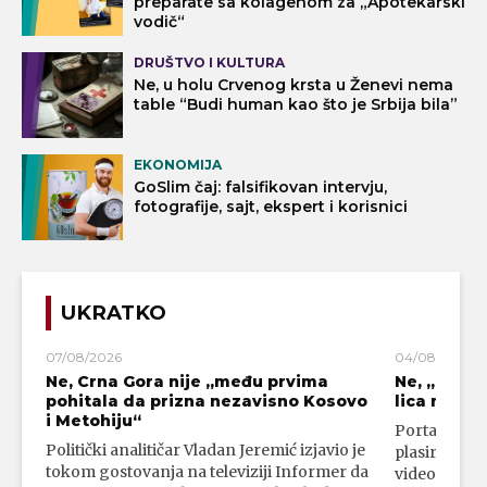
preparate sa kolagenom za „Apotekarski
vodič“
DRUŠTVO I KULTURA
Ne, u holu Crvenog krsta u Ženevi nema
table “Budi human kao što je Srbija bila”
EKONOMIJA
GoSlim čaj: falsifikovan intervju,
fotografije, sajt, ekspert i korisnici
UKRATKO
07/08/2026
04/08/2026
Ne, Crna Gora nije „među prvima
Ne, „blok
pohitala da prizna nezavisno Kosovo
lica mahali
i Metohiju“
Portal 24 se
Politički analitičar Vladan Jeremić izjavio je
plasirali su
tokom gostovanja na televiziji Informer da
video-snimk