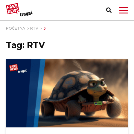
POČETNA
RTV
3
Tag: RTV
PRIJAVI LAŽNU VEST!