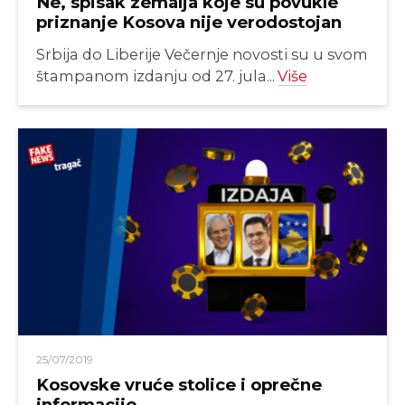
Ne, spisak zemalja koje su povukle
priznanje Kosova nije verodostojan
Srbija do Liberije Večernje novosti su u svom
štampanom izdanju od 27. jula...
Više
25/07/2019
Kosovske vruće stolice i oprečne
informacije