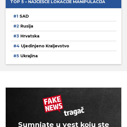
TOP 5 – NAJČEŠĆE LOKACIJE MANIPULACIJA
SAD
Rusija
Hrvatska
Ujedinjeno Kraljevstvo
Ukrajina
Sumnjate u vest koju ste