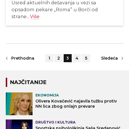
Usred aktuelnih dešavanja u vezi sa
opsadom pekare „Roma” u Borči od
strane...
Više
Prethodna
1
2
3
4
5
Sledeća
NAJČITANIJE
EKONOMIJA
Olivera Kovačević najavila tužbu protiv
NN lica zbog onlajn prevare
DRUŠTVO I KULTURA
Sportska psihološkinja Saša Sredanović