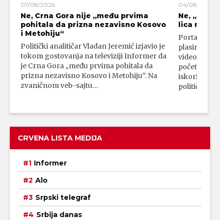
07/08/2026
04/08/2026
Ne, Crna Gora nije „među prvima
Ne, „blok
pohitala da prizna nezavisno Kosovo
lica mahali
i Metohiju“
Portal 24 se
Politički analitičar Vladan Jeremić izjavio je
plasirali su
tokom gostovanja na televiziji Informer da
video-snimk
je Crna Gora „među prvima pohitala da
početka vojn
prizna nezavisno Kosovo i Metohiju“. Na
iskorišćava
zvaničnom veb-sajtu…
političkim 
CRVENA LISTA MEDIJA
Informer
Alo
Srpski telegraf
Srbija danas