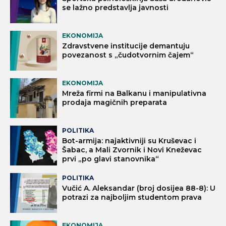
se lažno predstavlja javnosti
EKONOMIJA
Zdravstvene institucije demantuju
povezanost s „čudotvornim čajem“
EKONOMIJA
Mreža firmi na Balkanu i manipulativna
prodaja magičnih preparata
POLITIKA
Bot-armija: najaktivniji su Kruševac i
Šabac, a Mali Zvornik i Novi Kneževac
prvi „po glavi stanovnika“
POLITIKA
Vučić A. Aleksandar (broj dosijea 88-8): U
potrazi za najboljim studentom prava
EKONOMIJA