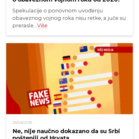
Spekulacije o ponovnom uvođenju
obaveznog vojnog roka nisu retke, a juče su
prerasle...
Više
25/06/2019
Ne, nije naučno dokazano da su Srbi
pošteniji od Hrvata