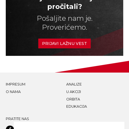
pročitali?
Pošaljite nam je.
Proverićemo.
PRIJAVI LAŽNU VEST
IMPRESUM
ANALIZE
O NAMA
U AKCIJI
ORBITA
EDUKACIJA
PRATITE NAS