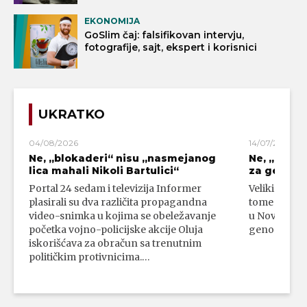
EKONOMIJA
GoSlim čaj: falsifikovan intervju,
fotografije, sajt, ekspert i korisnici
UKRATKO
04/08/2026
14/07/2026
Ne, „blokaderi“ nisu „nasmejanog
Ne, „bloka
lica mahali Nikoli Bartulici“
za genoci
Portal 24 sedam i televizija Informer
Veliki broj 
plasirali su dva različita propagandna
tome da su 
video-snimka u kojima se obeležavanje
u Novom Paz
početka vojno-policijske akcije Oluja
genocidni n
iskorišćava za obračun sa trenutnim
političkim protivnicima.…