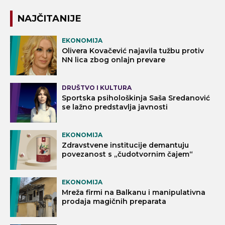
NAJČITANIJE
EKONOMIJA
Olivera Kovačević najavila tužbu protiv
NN lica zbog onlajn prevare
DRUŠTVO I KULTURA
Sportska psihološkinja Saša Sredanović
se lažno predstavlja javnosti
EKONOMIJA
Zdravstvene institucije demantuju
povezanost s „čudotvornim čajem“
EKONOMIJA
Mreža firmi na Balkanu i manipulativna
prodaja magičnih preparata