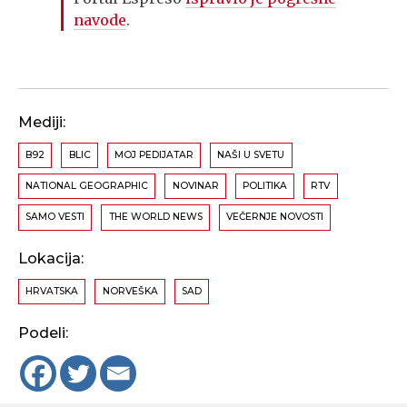
navode
.
Mediji:
B92
BLIC
MOJ PEDIJATAR
NAŠI U SVETU
NATIONAL GEOGRAPHIC
NOVINAR
POLITIKA
RTV
SAMO VESTI
THE WORLD NEWS
VEČERNJE NOVOSTI
Lokacija:
HRVATSKA
NORVEŠKA
SAD
Podeli: