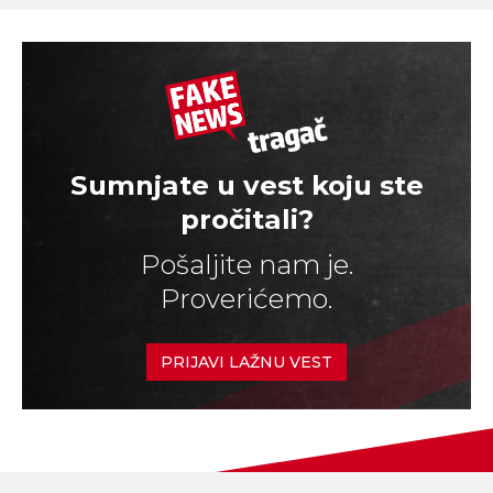
Sumnjate u vest koju ste
pročitali?
Pošaljite nam je.
Proverićemo.
PRIJAVI LAŽNU VEST