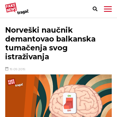
Norveški naučnik
demantovao balkanska
tumačenja svog
istraživanja
19.09.2019.
PRIJAVI LAŽNU VEST!