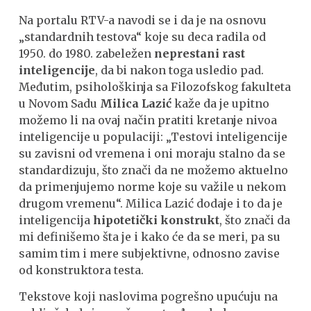
Na portalu RTV-a navodi se i da je na osnovu
„standardnih testova“ koje su deca radila od
1950. do 1980. zabeležen
neprestani rast
inteligencije
, da bi nakon toga usledio pad.
Međutim, psihološkinja sa Filozofskog fakulteta
u Novom Sadu
Milica Lazić
kaže da je upitno
možemo li na ovaj način pratiti kretanje nivoa
inteligencije u populaciji: „Testovi inteligencije
su zavisni od vremena i oni moraju stalno da se
standardizuju, što znači da ne možemo aktuelno
da primenjujemo norme koje su važile u nekom
drugom vremenu“. Milica Lazić dodaje i to da je
inteligencija
hipotetički konstrukt
, što znači da
mi definišemo šta je i kako će da se meri, pa su
samim tim i mere subjektivne, odnosno zavise
od konstruktora testa.
Tekstove koji naslovima pogrešno upućuju na