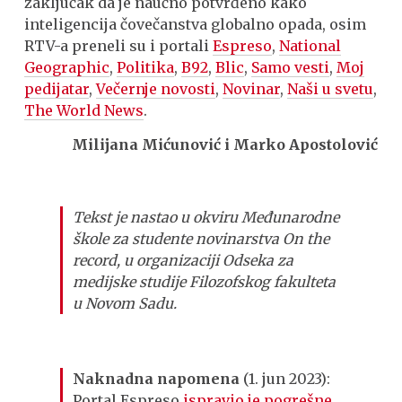
zaključak da je naučno potvrđeno kako
inteligencija čovečanstva globalno opada, osim
RTV-a preneli su i portali
Espreso
,
National
Geographic
,
Politika
,
B92
,
Blic
,
Samo vesti
,
Moj
pedijatar
,
Večernje novosti
,
Novinar
,
Naši u svetu
,
The World News
.
Milijana Mi
ćunović i Marko Apostolović
Tekst je nastao u okviru Međunarodne
škole za studente novinarstva On the
record, u organizaciji Odseka za
medijske studije Filozofskog fakulteta
u Novom Sadu.
Naknadna napomena
(1. jun 2023):
Portal Espreso
ispravio je pogrešne