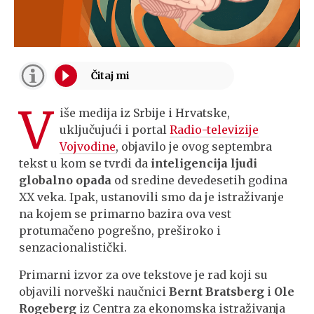
V
iše medija iz Srbije i Hrvatske,
uključujući i portal
Radio-televizije
Vojvodine
, objavilo je ovog septembra
tekst u kom se tvrdi da
inteligencija ljudi
globalno opada
od sredine devedesetih godina
XX veka. Ipak, ustanovili smo da je istraživanje
na kojem se primarno bazira ova vest
protumačeno pogrešno, preširoko i
senzacionalistički.
Primarni izvor za ove tekstove je rad koji su
objavili norveški naučnici
Bernt Bratsberg
i
Ole
Rogeberg
iz Centra za ekonomska istraživanja