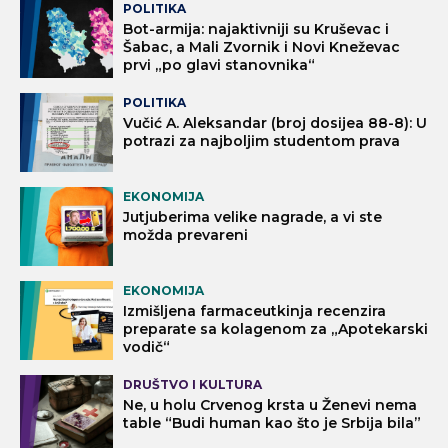
POLITIKA
Bot-armija: najaktivniji su Kruševac i
Šabac, a Mali Zvornik i Novi Kneževac
prvi „po glavi stanovnika“
POLITIKA
Vučić A. Aleksandar (broj dosijea 88-8): U
potrazi za najboljim studentom prava
EKONOMIJA
Jutjuberima velike nagrade, a vi ste
možda prevareni
EKONOMIJA
Izmišljena farmaceutkinja recenzira
preparate sa kolagenom za „Apotekarski
vodič“
DRUŠTVO I KULTURA
Ne, u holu Crvenog krsta u Ženevi nema
table “Budi human kao što je Srbija bila”