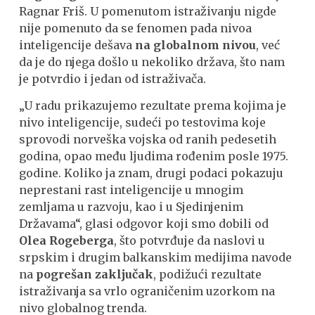
Ragnar Friš. U pomenutom istraživanju nigde
nije pomenuto da se fenomen pada nivoa
inteligencije dešava
na globalnom nivou
, već
da je do njega došlo u nekoliko država, što nam
je potvrdio i jedan od istraživača.
„U radu prikazujemo rezultate prema kojima je
nivo inteligencije, sudeći po testovima koje
sprovodi norveška vojska od ranih pedesetih
godina, opao među ljudima rođenim posle 1975.
godine. Koliko ja znam, drugi podaci pokazuju
neprestani rast inteligencije u mnogim
zemljama u razvoju, kao i u Sjedinjenim
Državama“, glasi odgovor koji smo dobili od
Olea Rogeberga
, što potvrđuje da naslovi u
srpskim i drugim balkanskim medijima navode
na
pogrešan zaključak
, podižući rezultate
istraživanja sa vrlo ograničenim uzorkom na
nivo globalnog trenda.