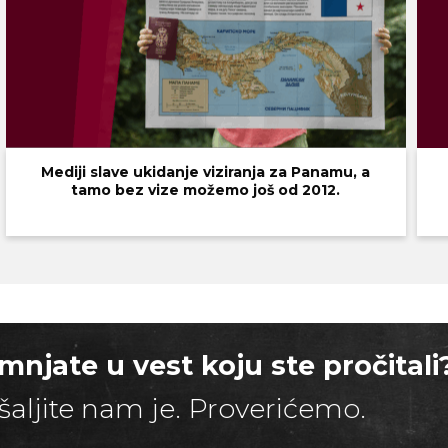
Mediji slave ukidanje viziranja za Panamu, a
tamo bez vize možemo još od 2012.
mnjate u vest koju ste pročitali
šaljite nam je. Proverićemo.