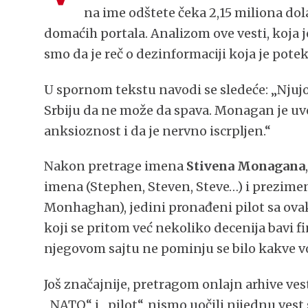
na ime odštete čeka 2,15 miliona dola
domaćih portala. Analizom ove vesti, koja je
smo da je reč o dezinformaciji koja je pote
U spornom tekstu navodi se sledeće: „Njujo
Srbiju da ne može da spava. Monagan je uv
anksioznost i da je nervno iscrpljen.“
Nakon pretrage imena
Stivena Monagana
imena (Stephen, Steven, Steve…) i prezi
Monhaghan), jedini pronađeni pilot sa ova
koji se pritom već nekoliko decenija bavi 
njegovom sajtu ne pominju se bilo kakve vo
Još značajnije, pretragom onlajn arhive ves
„NATO“ i „pilot“, nismo uočili nijednu ves