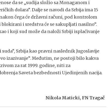
enose da se „sudija složio sa Monaganom i
čkih dolara“. Dalje se navodi da Srbija ima 15
nakon čega će državni računi, pod kontrolom
blokirani i sredstva će se sakupljati nasilno”.
kao i koji sud može da naloži Srbiji isplaćivanje
 suda“, Srbija kao pravni naslednik Jugoslavije
vo izazivanje“. Međutim, ne postoji bilo kakva
ivom za rat 1999. godine, niti za
dobrenja Saveta bezbednosti Ujedinjenih nacija.
Nikola Maticki, FN Tragač