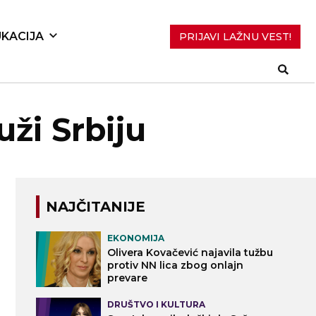
KACIJA
PRIJAVI LAŽNU VEST!
uži Srbiju
NAJČITANIJE
EKONOMIJA
Olivera Kovačević najavila tužbu
protiv NN lica zbog onlajn
prevare
DRUŠTVO I KULTURA