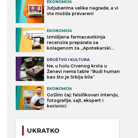
EKONOMIJA
Jutjuberima velike nagrade, a vi
ste možda prevareni
EKONOMIJA
Izmišljena farmaceutkinja
recenzira preparate sa
kolagenom za „Apotekarski
vodič“
DRUŠTVO I KULTURA
Ne, u holu Crvenog krsta u
Ženevi nema table “Budi human
kao što je Srbija bila”
EKONOMIJA
GoSlim čaj: falsifikovan intervju,
fotografije, sajt, ekspert i
korisnici
UKRATKO