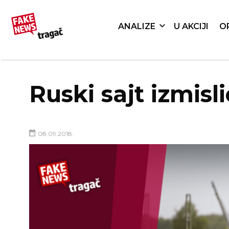
ANALIZE
U AKCIJI
O
Ruski sajt izmisl
08.09.2018.