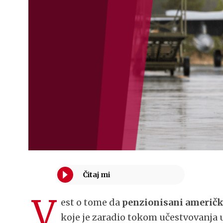
V
est o tome da
penzionisani američki
koje je zaradio tokom učestvovanja 