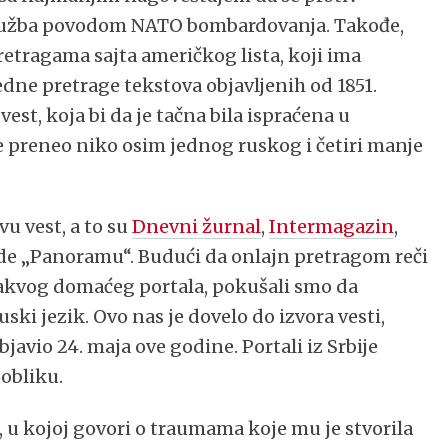
va tužba povodom NATO bombardovanja. Takođe,
etragama sajta američkog lista, koji ima
ne pretrage tekstova objavljenih od 1851.
vest, koja bi da je tačna bila ispraćena u
e preneo niko osim jednog ruskog i četiri manje
ovu vest, a to su
Dnevni žurnal
,
Intermagazin
,
ode „Panoramu“. Budući da onlajn pretragom reči
akvog domaćeg portala, pokušali smo da
ski jezik. Ovo nas je dovelo do izvora vesti,
 objavio 24. maja ove godine. Portali iz Srbije
obliku.
 u kojoj govori o traumama koje mu je stvorila