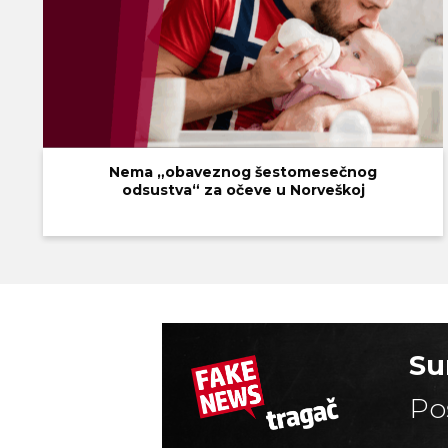
Nema „obaveznog šestomesečnog
odsustva“ za očeve u Norveškoj
Su
Po