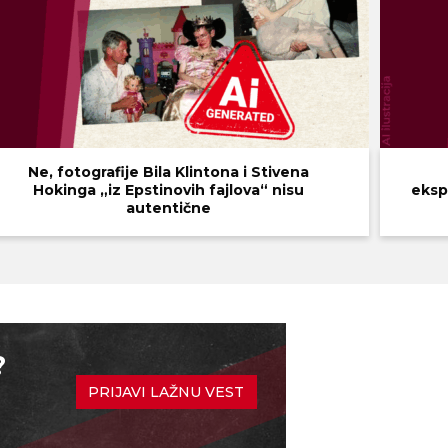
Ne, fotografije Bila Klintona i Stivena
Hokinga „iz Epstinovih fajlova“ nisu
eksp
autentične
?
PRIJAVI LAŽNU VEST