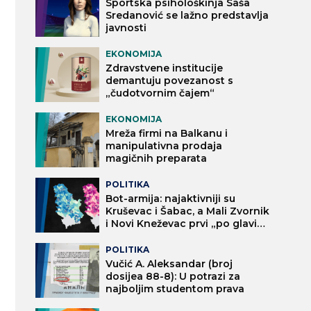
Sportska psihološkinja Saša
Sredanović se lažno predstavlja
javnosti
EKONOMIJA
Zdravstvene institucije
demantuju povezanost s
„čudotvornim čajem“
EKONOMIJA
Mreža firmi na Balkanu i
manipulativna prodaja
magičnih preparata
POLITIKA
Bot-armija: najaktivniji su
Kruševac i Šabac, a Mali Zvornik
i Novi Kneževac prvi „po glavi
stanovnika“
POLITIKA
Vučić A. Aleksandar (broj
dosijea 88-8): U potrazi za
najboljim studentom prava