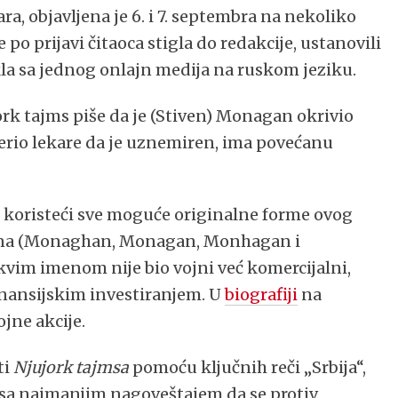
ra, objavljena je 6. i 7. septembra na nekoliko
 po prijavi čitaoca stigla do redakcije, ustanovili
kla sa jednog onlajn medija na ruskom jeziku.
rk tajms piše da je (Stiven) Monagan okrivio
erio lekare da je uznemiren, ima povećanu
, koristeći sve moguće originalne forme ovog
mena (Monaghan, Monagan, Monhagan i
kvim imenom nije bio vojni već komercijalni,
finansijskim investiranjem. U
biografiji
na
jne akcije.
ti
Njujork tajmsa
pomoću ključnih reči „Srbija“,
t sa najmanjim nagoveštajem da se protiv