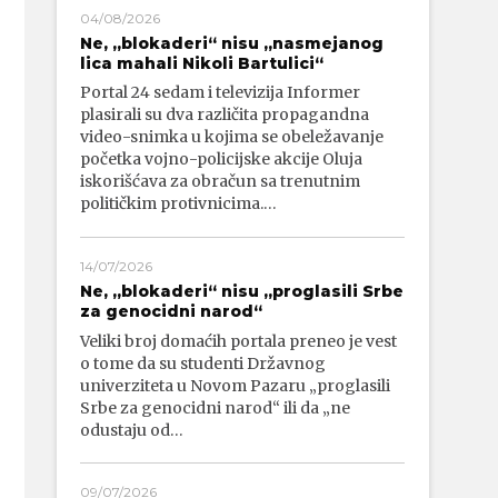
04/08/2026
Ne, „blokaderi“ nisu „nasmejanog
lica mahali Nikoli Bartulici“
Portal 24 sedam i televizija Informer
plasirali su dva različita propagandna
video-snimka u kojima se obeležavanje
početka vojno-policijske akcije Oluja
iskorišćava za obračun sa trenutnim
političkim protivnicima.…
14/07/2026
Ne, „blokaderi“ nisu „proglasili Srbe
za genocidni narod“
Veliki broj domaćih portala preneo je vest
o tome da su studenti Državnog
univerziteta u Novom Pazaru „proglasili
Srbe za genocidni narod“ ili da „ne
odustaju od…
09/07/2026