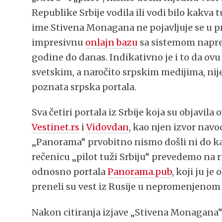
Republike Srbije vodila ili vodi bilo kak
ime Stivena Monagana ne pojavljuje se u pr
impresivnu
onlajn bazu
sa sistemom napred
godine do danas. Indikativno je i to da ovu 
svetskim, a naročito srpskim medijima, nij
poznata srpska portala.
Sva četiri portala iz Srbije koja su objavila 
Vestinet.rs
i
Vidovdan
, kao njen izvor nav
„Panorama“ prvobitno nismo došli ni do k
rečenicu „pilot tuži Srbiju“ prevedemo na ru
odnosno portala
Panorama.pub
, koji ju je
preneli su vest iz Rusije u nepromenjenom 
Nakon citiranja izjave „Stivena Monagana“,