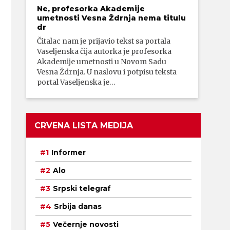
Ne, profesorka Akademije
umetnosti Vesna Ždrnja nema titulu
dr
Čitalac nam je prijavio tekst sa portala
Vaseljenska čija autorka je profesorka
Akademije umetnosti u Novom Sadu
Vesna Ždrnja. U naslovu i potpisu teksta
portal Vaseljenska je…
CRVENA LISTA MEDIJA
Informer
Alo
Srpski telegraf
Srbija danas
Večernje novosti