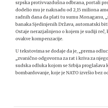
srpska protivvazdušna odbrana, portali pr
dodelio mu je naknadu od 2,15 miliona ameri
radnih dana da plati tu sumu Monaganu, „
banaka Sjedinjenih Država, automatski biti 
Ostaje nerazjašnjeno o kojem je sudiji reč, 
ovakve kompenzacije.
U tekstovima se dodaje da je, „prema odluci
„zvanično odgovorna za rat i kriva za njego
sudska odluka kojom se Srbija proglašava kr
bombardovanje, koje je NATO izvršio bez o