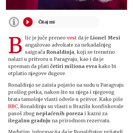
B
lic je juče preneo
vest
da je
Lionel Mesi
angažovao advokate za nekadašnjeg
saigrača
Ronaldinja
, koji se trenutno
nalazi u pritvoru u Paragvaju, kao i da je
spreman da plati
četiri miliona evra
kako bi
otplatio njegove dugove.
Ronaldinjo se zaista pojavio na sudu u Paragvaju
prošlog petka, nakon što su njega i njegovog
brata tamošnje vlasti odvele u pritvor. Kako piše
BBC
, Ronaldinju su vlasti u Brazilu konfiskovale
pasoš zbog
neplaćenih poreza
i kazni za
ilegalnu gradnju
na prirodnom rezervatu.
Međutim, informacija da je Ronaldinjov prijatelj