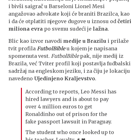
i bivši saigrač u Barseloni Lionel Mesi
angažovao advokate koji će braniti Brazilca, kao
i da će otplatiti njegove dugove u iznosu od
četiri
miliona evra
po svemu sudeći je
lažna
.
Blic kao izvor navodi
medije u Brazilu
i prilaže
tvit profila
FutbolBible
u kojem je napisana
spomenuta vest.
FutbolBible
pak, nije medij iz
Brazila, već Tviter profil koji postavlja fudbalski
sadržaj na engleskom jeziku, i za čiju je lokaciju
navedeno
Ujedinjeno Kraljevstvo
.
According to reports, Leo Messi has
hired lawyers and is about to pay
over 4 million euros to get
Ronaldinho out of prison for the
fake passport lawsuit in Paraguay.
The student who once looked up to
his teacher. Loyalty. 🐐❤