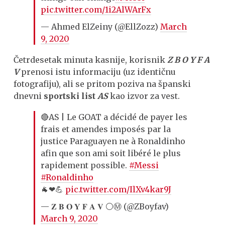
pic.twitter.com/1i2AlWArFx
— Ahmed ElZeiny (@EllZozz)
March
9, 2020
Četrdesetak minuta kasnije, korisnik
Z B O Y F A
V
prenosi istu informaciju (uz identičnu
fotografiju), ali se pritom poziva na španski
dnevni
sportski list
AS
kao izvor za vest.
🔴AS | Le GOAT a décidé de payer les
frais et amendes imposés par la
justice Paraguayen ne à Ronaldinho
afin que son ami soit libéré le plus
rapidement possible.
#Messi
#Ronaldinho
🐐❤💪
pic.twitter.com/IlXv4kar9J
— 𝐙 𝐁 𝐎 𝐘 𝐅 𝐀 𝐕 ⚪Ⓜ️ (@ZBoyfav)
March 9, 2020