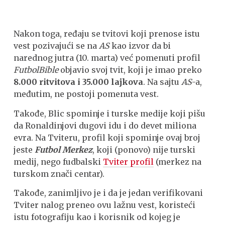
Nakon toga, ređaju se tvitovi koji prenose istu
vest pozivajući se na
AS
kao izvor da bi
narednog jutra (10. marta) već pomenuti profil
FutbolBible
objavio svoj tvit, koji je imao preko
8.000 ritvitova i 35.000 lajkova
. Na sajtu
AS
-a,
međutim, ne postoji pomenuta vest.
Takođe, Blic spominje i turske medije koji pišu
da Ronaldinjovi dugovi idu i do devet miliona
evra. Na Tviteru, profil koji spominje ovaj broj
jeste
Futbol Merkez
, koji (ponovo) nije turski
medij, nego fudbalski
Tviter profil
(merkez na
turskom znači centar).
Takođe, zanimljivo je i da je jedan verifikovani
Tviter nalog preneo ovu lažnu vest, koristeći
istu fotografiju kao i korisnik od kojeg je