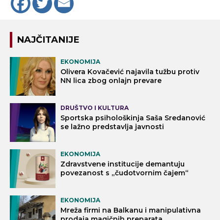
NAJČITANIJE
EKONOMIJA
Olivera Kovačević najavila tužbu protiv
NN lica zbog onlajn prevare
DRUŠTVO I KULTURA
Sportska psihološkinja Saša Sredanović
se lažno predstavlja javnosti
EKONOMIJA
Zdravstvene institucije demantuju
povezanost s „čudotvornim čajem“
EKONOMIJA
Mreža firmi na Balkanu i manipulativna
prodaja magičnih preparata