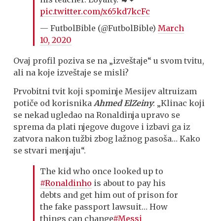
pic.twitter.com/x65kd7kcFc
— FutbolBible (@FutbolBible)
March
10, 2020
Ovaj profil poziva se na „izveštaje“ u svom tvitu,
ali na koje izveštaje se misli?
Prvobitni tvit koji spominje Mesijev altruizam
potiče od korisnika
Ahmed ElZeiny
: „Klinac koji
se nekad ugledao na Ronaldinja upravo se
sprema da plati njegove dugove i izbavi ga iz
zatvora nakon tužbi zbog lažnog pasoša… Kako
se stvari menjaju“.
The kid who once looked up to
#Ronaldinho
is about to pay his
debts and get him out of prison for
the fake passport lawsuit… How
things can change
#Messi