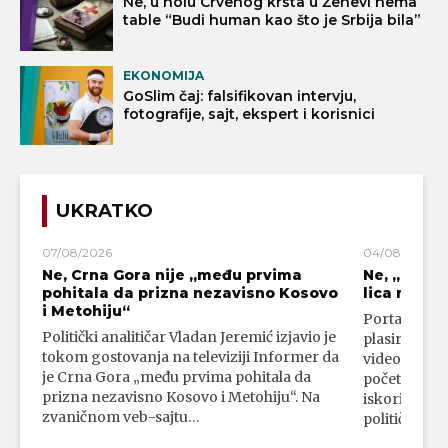
Ne, u holu Crvenog krsta u Ženevi nema
table “Budi human kao što je Srbija bila”
EKONOMIJA
GoSlim čaj: falsifikovan intervju,
fotografije, sajt, ekspert i korisnici
UKRATKO
07/08/2026
04/08/2026
Ne, Crna Gora nije „među prvima
Ne, „blok
pohitala da prizna nezavisno Kosovo
lica mahali
i Metohiju“
Portal 24 se
Politički analitičar Vladan Jeremić izjavio je
plasirali su
tokom gostovanja na televiziji Informer da
video-snimk
je Crna Gora „među prvima pohitala da
početka vojn
prizna nezavisno Kosovo i Metohiju“. Na
iskorišćava
zvaničnom veb-sajtu…
političkim 