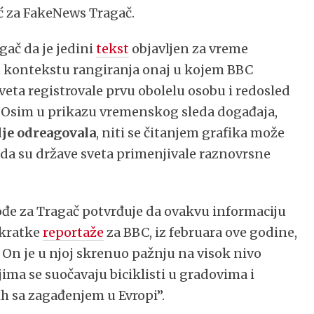
šić za FakeNews Tragač.
gač da je jedini
tekst
objavljen za vreme
 u kontekstu rangiranja onaj u kojem BBC
veta registrovale prvu obolelu osobu i redosled
a. Osim u prikazu vremenskog sleda događaja,
olje odreagovala
, niti se čitanjem grafika može
o da su države sveta primenjivale raznovrsne
đe za Tragač potvrđuje da ovakvu informaciju
 kratke
reportaže
za BBC, iz februara ove godine,
. On je u njoj skrenuo pažnju na visok nivo
ima se suočavaju biciklisti u gradovima i
h sa zagađenjem u Evropi”.