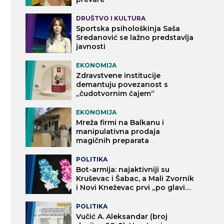
DRUŠTVO I KULTURA
Sportska psihološkinja Saša
Sredanović se lažno predstavlja
javnosti
EKONOMIJA
Zdravstvene institucije
demantuju povezanost s
„čudotvornim čajem“
EKONOMIJA
Mreža firmi na Balkanu i
manipulativna prodaja
magičnih preparata
POLITIKA
Bot-armija: najaktivniji su
Kruševac i Šabac, a Mali Zvornik
i Novi Kneževac prvi „po glavi
stanovnika“
POLITIKA
Vučić A. Aleksandar (broj