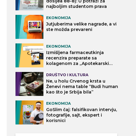
dosijea 88-8): U potrazi za
najboljim studentom prava
EKONOMIJA
Jutjuberima velike nagrade, a vi
ste možda prevareni
EKONOMIJA
Izmišljena farmaceutkinja
recenzira preparate sa
kolagenom za „Apotekarski
vodič“
DRUŠTVO I KULTURA
Ne, u holu Crvenog krsta u
Ženevi nema table “Budi human
kao što je Srbija bila”
EKONOMIJA
GoSlim čaj: falsifikovan intervju,
fotografije, sajt, ekspert i
korisnici