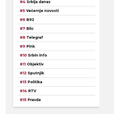
Srbija danas
Večernje novosti
B92
Blic
Telegraf
Pink
Srbin info
Objektiv
Sputnjik
Politika
RTV
Pravda