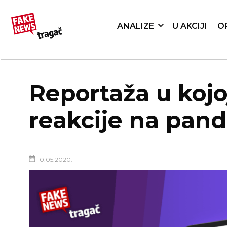
ANALIZE
U AKCIJI
O
Reportaža u kojo
reakcije na pand
10.05.2020.