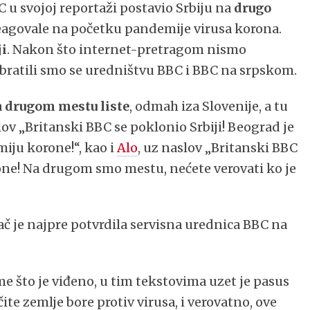
C u svojoj reportaži postavio Srbiju na
drugo
 reagovale na početku pandemije virusa korona.
ji
. Nakon što internet-pretragom nismo
obratili smo se uredništvu BBC i BBC na srpskom.
a
drugom mestu liste
, odmah iza Slovenije, a tu
lov „Britanski BBC se poklonio Srbiji! Beograd je
iju korone!“, kao i
Alo
, uz naslov „Britanski BBC
rone! Na drugom smo mestu, nećete verovati ko je
ač je najpre potvrdila servisna urednica BBC na
e što je viđeno, u tim tekstovima uzet je pasus
ite zemlje bore protiv virusa, i verovatno, ove