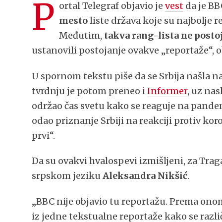
P
ortal Telegraf objavio je
vest
da je BB
mesto
liste država koje su najbolje
Međutim,
takva rang-lista ne posto
ustanovili postojanje ovakve „reportaže“, 
U spornom tekstu piše da se Srbija našla n
tvrdnju je potom preneo i
Informer
, uz nas
održao čas svetu kako se reaguje na pandem
odao priznanje Srbiji na reakciji protiv ko
prvi“.
Da su ovakvi hvalospevi izmišljeni, za Trag
srpskom jeziku
Aleksandra Nikšić
.
„BBC nije objavio tu reportažu. Prema onom
iz jedne tekstualne reportaže kako se različ