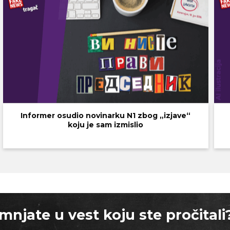
Informer osudio novinarku N1 zbog „izjave“
koju je sam izmislio
mnjate u vest koju ste pročitali