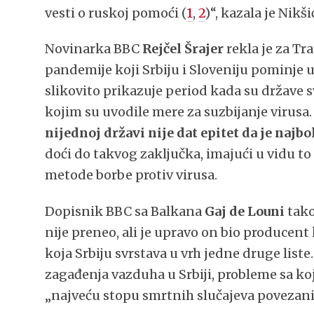
vesti o ruskoj pomoći (
1
,
2
)“, kazala je Nik
Novinarka BBC
Rejčel Šrajer
rekla je za Tra
pandemije koji Srbiju i Sloveniju pominje
slikovito prikazuje period kada su države s
kojim su uvodile mere za suzbijanje virus
nijednoj državi nije dat epitet da je najb
doći do takvog zaključka, imajući u vidu t
metode borbe protiv virusa.
Dopisnik BBC sa Balkana
Gaj de Louni
tako
nije preneo, ali je upravo on bio producent
koja Srbiju svrstava u vrh jedne druge liste
zagađenja vazduha u Srbiji, probleme sa koj
„najveću stopu smrtnih slučajeva povezani