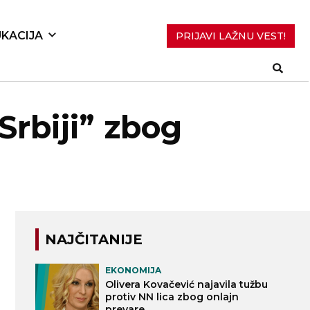
KACIJA
PRIJAVI LAŽNU VEST!
Srbiji” zbog
NAJČITANIJE
EKONOMIJA
Olivera Kovačević najavila tužbu
protiv NN lica zbog onlajn
prevare