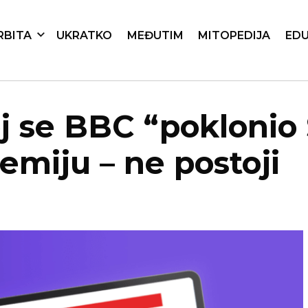
RBITA
UKRATKO
MEĐUTIM
MITOPEDIJA
EDU
j se BBC “poklonio 
emiju – ne postoji