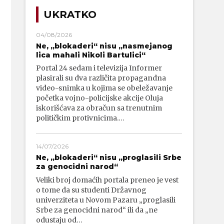
UKRATKO
04/08/2026
Ne, „blokaderi“ nisu „nasmejanog
lica mahali Nikoli Bartulici“
Portal 24 sedam i televizija Informer
plasirali su dva različita propagandna
video-snimka u kojima se obeležavanje
početka vojno-policijske akcije Oluja
iskorišćava za obračun sa trenutnim
političkim protivnicima.…
14/07/2026
Ne, „blokaderi“ nisu „proglasili Srbe
za genocidni narod“
Veliki broj domaćih portala preneo je vest
o tome da su studenti Državnog
univerziteta u Novom Pazaru „proglasili
Srbe za genocidni narod“ ili da „ne
odustaju od…