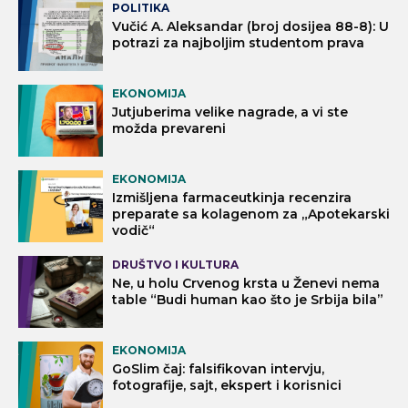
POLITIKA
Vučić A. Aleksandar (broj dosijea 88-8): U
potrazi za najboljim studentom prava
EKONOMIJA
Jutjuberima velike nagrade, a vi ste
možda prevareni
EKONOMIJA
Izmišljena farmaceutkinja recenzira
preparate sa kolagenom za „Apotekarski
vodič“
DRUŠTVO I KULTURA
Ne, u holu Crvenog krsta u Ženevi nema
table “Budi human kao što je Srbija bila”
EKONOMIJA
GoSlim čaj: falsifikovan intervju,
fotografije, sajt, ekspert i korisnici