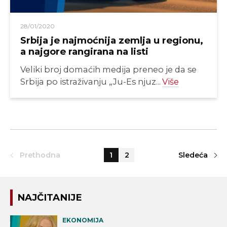
28/01/2020
Srbija je najmoćnija zemlja u regionu,
a najgore rangirana na listi
Veliki broj domaćih medija preneo je da se
Srbija po istraživanju „Ju-Es njuz...
Više
Prethodna
1
2
Sledeća
NAJČITANIJE
EKONOMIJA