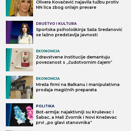
Olivera Kovačević najavila tužbu protiv
NN lica zbog onlajn prevare
DRUŠTVO I KULTURA
Sportska psihološkinja Saša Sredanović
se lažno predstavlja javnosti
EKONOMIJA
Zdravstvene institucije demantuju
povezanost s „čudotvornim čajem“
EKONOMIJA
Mreža firmi na Balkanu i manipulativna
prodaja magičnih preparata
POLITIKA
Bot-armija: najaktivniji su Kruševac i
Šabac, a Mali Zvornik i Novi Kneževac
prvi „po glavi stanovnika“