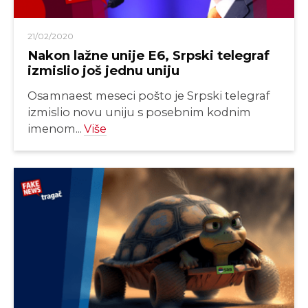
21/02/2020
Nakon lažne unije E6, Srpski telegraf
izmislio još jednu uniju
Osamnaest meseci pošto je Srpski telegraf
izmislio novu uniju s posebnim kodnim
imenom...
Više