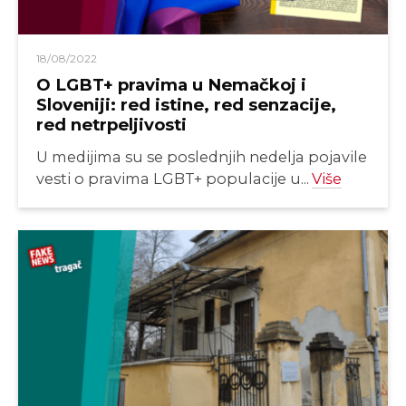
18/08/2022
O LGBT+ pravima u Nemačkoj i
Sloveniji: red istine, red senzacije,
red netrpeljivosti
U medijima su se poslednjih nedelja pojavile
vesti o pravima LGBT+ populacije u...
Više