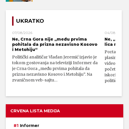
UKRATKO
07/08/2026
04/08/2026
Ne, Crna Gora nije „među prvima
Ne, „blok
pohitala da prizna nezavisno Kosovo
lica mahali
i Metohiju“
Portal 24 se
Politički analitičar Vladan Jeremić izjavio je
plasirali su
tokom gostovanja na televiziji Informer da
video-snimk
je Crna Gora „među prvima pohitala da
početka vojn
prizna nezavisno Kosovo i Metohiju“. Na
iskorišćava
zvaničnom veb-sajtu…
političkim 
CRVENA LISTA MEDIJA
Informer