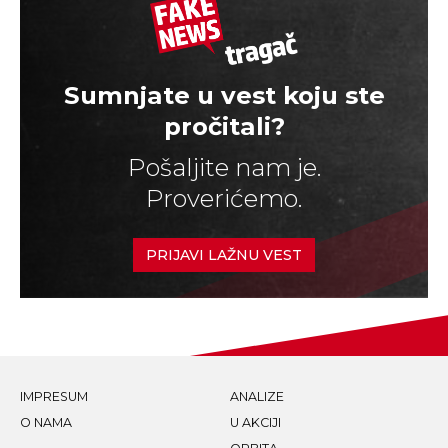
Sumnjate u vest koju ste
pročitali?
Pošaljite nam je.
Proverićemo.
PRIJAVI LAŽNU VEST
IMPRESUM
ANALIZE
O NAMA
U AKCIJI