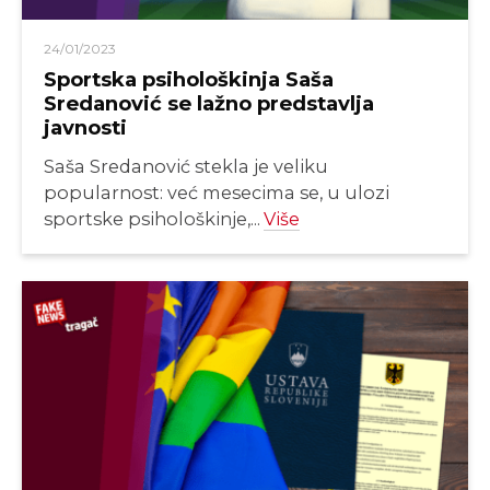
24/01/2023
Sportska psihološkinja Saša
Sredanović se lažno predstavlja
javnosti
Saša Sredanović stekla je veliku
popularnost: već mesecima se, u ulozi
sportske psihološkinje,...
Više