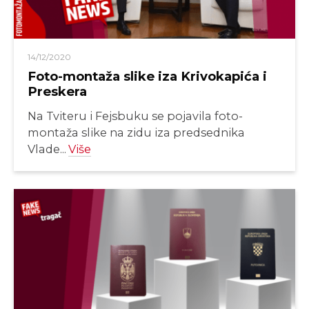
14/12/2020
Foto-montaža slike iza Krivokapića i
Preskera
Na Tviteru i Fejsbuku se pojavila foto-
montaža slike na zidu iza predsednika
Vlade...
Više