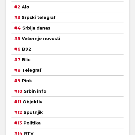
Alo
Srpski telegraf
Srbija danas
Večernje novosti
B92
Blic
Telegraf
Pink
Srbin info
Objektiv
Sputnjik
Politika
RTV