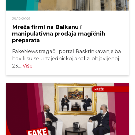
29/12/2021
Mreža firmi na Balkanu i
manipulativna prodaja magičnih
preparata
FakeNews tragač i portal Raskrinkavanje.ba
bavili su se u zajedničkoj analizi objavljenoj
23....
Više