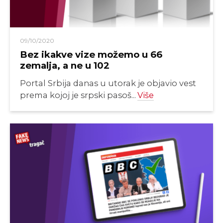
09/10/2020
Bez ikakve vize možemo u 66
zemalja, a ne u 102
Portal Srbija danas u utorak je objavio vest
prema kojoj je srpski pasoš...
Više