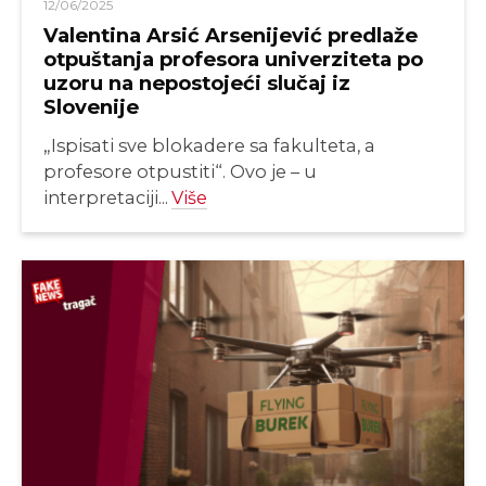
12/06/2025
Valentina Arsić Arsenijević predlaže
otpuštanja profesora univerziteta po
uzoru na nepostojeći slučaj iz
Slovenije
„Ispisati sve blokadere sa fakulteta, a
profesore otpustiti“. Ovo je – u
interpretaciji...
Više