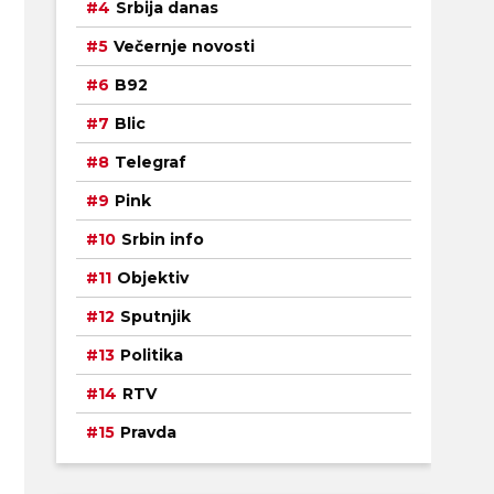
Srbija danas
Večernje novosti
B92
Blic
Telegraf
Pink
Srbin info
Objektiv
Sputnjik
Politika
RTV
Pravda