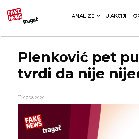
ANALIZE
U AKCIJI
O
Plenković pet p
tvrdi da nije ni
07.08.2020.