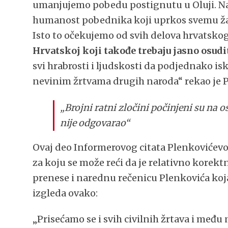
umanjujemo pobedu postignutu u Oluji. Na
humanost pobednika koji uprkos svemu žal
Isto to očekujemo od svih delova hrvatsko
Hrvatskoj koji takođe trebaju jasno osudi
svi hrabrosti i ljudskosti da podjednako i
nevinim žrtvama drugih naroda“ rekao je P
„Brojni ratni zločini počinjeni su na 
nije odgovarao“
Ovaj deo Informerovog citata Plenkovićevog
za koju se može reći da je relativno korekt
prenese i narednu rečenicu Plenkovića koja
izgleda ovako:
„Prisećamo se i svih civilnih žrtava i među