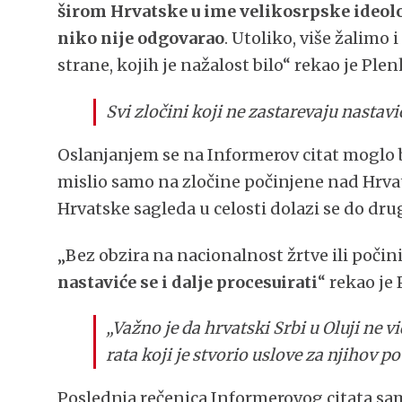
širom Hrvatske u ime velikosrpske ideolog
niko nije odgovarao
. Utoliko, više žalimo 
strane, kojih je nažalost bilo“ rekao je Plen
Svi zločini koji ne zastarevaju nastavić
Oslanjanjem se na Informerov citat moglo 
mislio samo na zločine počinjene nad Hrvat
Hrvatske sagleda u celosti dolazi se do dru
„Bez obzira na nacionalnost žrtve ili počini
nastaviće se i dalje procesuirati
“ rekao je
„Važno je da hrvatski Srbi u Oluji ne 
rata koji je stvorio uslove za njihov p
Poslednja rečenica Informerovog citata sam