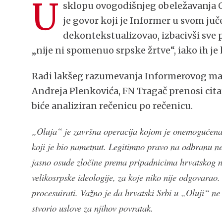
U
sklopu ovogodišnjeg obeležavanja O
je govor koji je Informer u svom 
dekontekstualizovao, izbacivši sve 
„nije ni spomenuo srpske žrtve“, iako ih j
Radi lakšeg razumevanja Informerovog man
Andreja Plenkovića, FN Tragač prenosi citat 
biće analiziran rečenicu po rečenicu.
„Oluja“ je završna operacija kojom je onemogućena
koji je bio nametnut. Legitimno pravo na odbranu n
jasno osude zločine prema pripadnicima hrvatskog na
velikosrpske ideologije, za koje niko nije odgovarao. 
procesuirati. Važno je da hrvatski Srbi u „Oluji“ ne
stvorio uslove za njihov povratak.