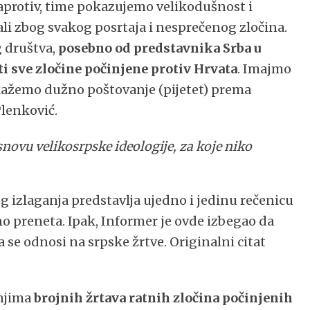
protiv, time pokazujemo velikodušnost i
i zbog svakog posrtaja i nesprečenog zločina.
g društva,
posebno od predstavnika Srba u
ti sve zločine počinjene protiv Hrvata
. Imajmo
skažemo dužno poštovanje (pijetet) prema
lenković.
osnovu velikosrpske ideologije, za koje niko
 izlaganja predstavlja ujedno i jedinu rečenicu
no preneta. Ipak, Informer je ovde izbegao da
 se odnosi na srpske žrtve. Originalni citat
 njima
brojnih žrtava ratnih zločina počinjenih