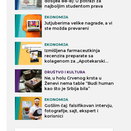
dosijea 88-8): U potrazi za
najboljim studentom prava
EKONOMIJA
Jutjuberima velike nagrade, a vi
ste možda prevareni
EKONOMIJA
Izmišljena farmaceutkinja
recenzira preparate sa
kolagenom za „Apotekarski
vodič“
DRUŠTVO I KULTURA
Ne, u holu Crvenog krsta u
Ženevi nema table “Budi human
kao što je Srbija bila”
EKONOMIJA
GoSlim čaj: falsifikovan intervju,
fotografije, sajt, ekspert i
korisnici