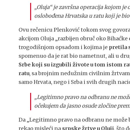
„Oluja“ je završna operacija kojom j
oslobođena Hrvatska u ratu koji je bi
Ovu rečenicu Plenković tokom svog govora ni
akcijom Oluja „razbijen obruč oko Bihaćke en
trogodišnjom opsadom i kojima je
pretila
spomenuo da je rat bio nametnut, ali u dru
Srbe koji su izgubili živote u tom istom ra
ratu
, sa brojnim nedužnim civilnim žrtvama 
samo Hrvata, nego i Srba i svih drugih naci
„Legitimno pravo na odbranu ne može b
očekujem da jasno osude zločine pre
Da „Legitimno pravo na odbranu ne može bi
rekao misleći na
srpske žrtve u Oluji
, što 