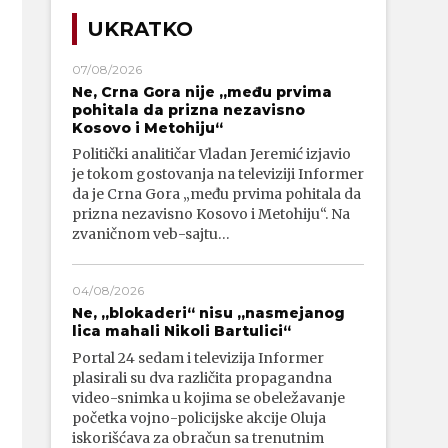
UKRATKO
07/08/2026
Ne, Crna Gora nije „među prvima
pohitala da prizna nezavisno
Kosovo i Metohiju“
Politički analitičar Vladan Jeremić izjavio
je tokom gostovanja na televiziji Informer
da je Crna Gora „među prvima pohitala da
prizna nezavisno Kosovo i Metohiju“. Na
zvaničnom veb-sajtu…
04/08/2026
Ne, „blokaderi“ nisu „nasmejanog
lica mahali Nikoli Bartulici“
Portal 24 sedam i televizija Informer
plasirali su dva različita propagandna
video-snimka u kojima se obeležavanje
početka vojno-policijske akcije Oluja
iskorišćava za obračun sa trenutnim