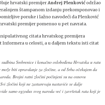
luje hrvatski premijer
Andrej Plenković
održao
jučerašnjem štampanom izdanju prekomponovao i
pomirljive poruke i lažno navodeći da Plenković
e hrvatski premijer pomenuo u pet navrata.
ipulativnog citata hrvatskog premijera
Informera u celosti, a u daljem tekstu isti citat
 sudbina Srebrenice i konačno oslobođena Hrvatska u ratu
e može biti opravdanje za zločine, a od Srba očekujem da
roda. Brojni ratni zločini počinjeni su na osnovu
Svi zločini koji ne zastarevaju nastaviće se dalje
 vide samo egzodus svog naroda već i završetak rata koji je