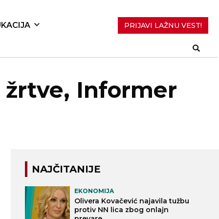
KACIJA
PRIJAVI LAŽNU VEST!
žrtve, Informer
NAJČITANIJE
EKONOMIJA
Olivera Kovačević najavila tužbu
protiv NN lica zbog onlajn
prevare