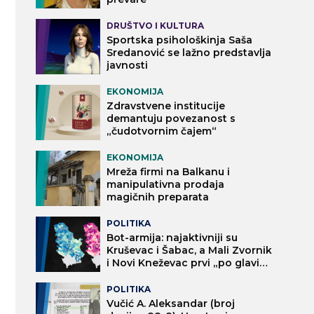
DRUŠTVO I KULTURA
Sportska psihološkinja Saša
Sredanović se lažno predstavlja
javnosti
EKONOMIJA
Zdravstvene institucije
demantuju povezanost s
„čudotvornim čajem“
EKONOMIJA
Mreža firmi na Balkanu i
manipulativna prodaja
magičnih preparata
POLITIKA
Bot-armija: najaktivniji su
Kruševac i Šabac, a Mali Zvornik
i Novi Kneževac prvi „po glavi
stanovnika“
POLITIKA
Vučić A. Aleksandar (broj