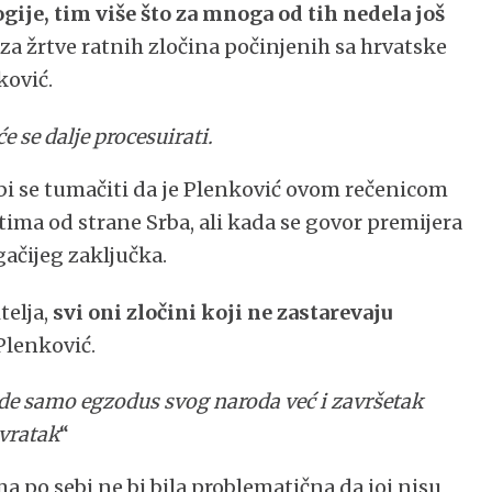
ije, tim više što za mnoga od tih nedela još
i za žrtve ratnih zločina počinjenih sa hrvatske
ković.
e se dalje procesuirati.
bi se tumačiti da je Plenković ovom rečenicom
ima od strane Srba, ali kada se govor premijera
gačijeg zaključka.
telja,
svi oni zločini koji ne zastarevaju
 Plenković.
vide samo egzodus svog naroda već i završetak
ovratak
“
a po sebi ne bi bila problematična da joj nisu