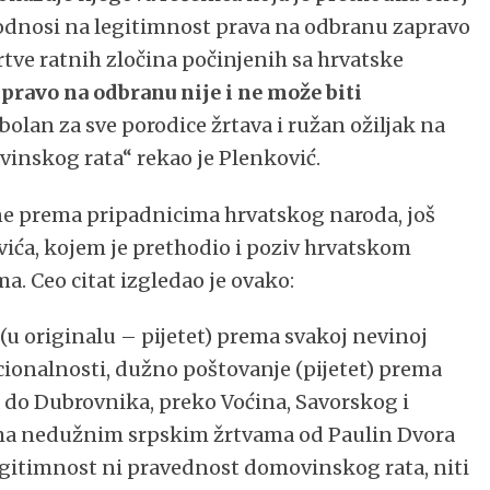
e odnosi na legitimnost prava na odbranu zapravo
žrtve ratnih zločina počinjenih sa hrvatske
pravo na odbranu nije i ne može biti
n bolan za sve porodice žrtava i ružan ožiljak na
inskog rata“ rekao je Plenković.
ine prema pripadnicima hrvatskog naroda, još
vića, kojem je prethodio i poziv hrvatskom
a. Ceo citat izgledao je ovako:
(u originalu – pijetet) prema svakoj nevinoj
nacionalnosti, dužno poštovanje (pijetet) prema
o Dubrovnika, preko Voćina, Savorskog i
rema nedužnim srpskim žrtvama od Paulin Dvora
egitimnost ni pravednost domovinskog rata, niti