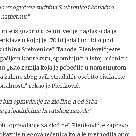
e onemogućena sudbina Srebrenice i konačno
o nametnut“
je izgovorio u celini, već je naglasio da je
klave u kojoj je 170 hiljada ljudi bilo pod
 sudbina Srebrenice
“. Takođe, Plenković jeste
gačijem kontekstu, spominjući u istoj rečenici i
tu
: „Kao zemlja koja je pobedila u
nametnutom
žalimo zbog svih stradalih, osobito civila i ne
onalnosti“ rekao je Plenković.
iti opravdanje za zločine, a od Srba
ma pripadnicima hrvatskog naroda“
ti opravdanje za zločine“ Plenković je zapravo
dokazuje njegova rečenica koja je prethodila onoj