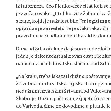
iz Informera. Ceo Plenkovićev citat koji s
je zvučao ovako: „Utoliko, više žalimo i za 
strane, kojih je nažalost bilo. Jer
legitimno 
opravdanje za nedelo
, te je svaki takav či
pravedno lice i odbrambeni karakter domov
Da se od Srba očekuje da jasno osude zloč
jedan je dekontekstualizovan citat Plenko
narodu da osudi hrvatske zločine nad Srbim
„Na kraju, treba iskazati dužno poštovanje 
žrtvi, bila ona hrvatska, srpska ili druge 
nedužnim hrvatskim žrtvama od Vukovara d
Škabrnje. Dužno poštovanje (pijetet) i p
do Varivoda, čime ne dovodimo u pitanje l