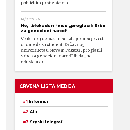
političkim protivnicima.…
14/07/2026
Ne, „blokaderi“ nisu „proglasili Srbe
za genocidni narod“
Veliki broj domaćih portala preneo je vest
o tome da su studenti Državnog
univerziteta u Novom Pazaru „proglasili
Srbe za genocidni narod“ ili da „ne
odustaju od…
CRVENA LISTA MEDIJA
Informer
Alo
Srpski telegraf