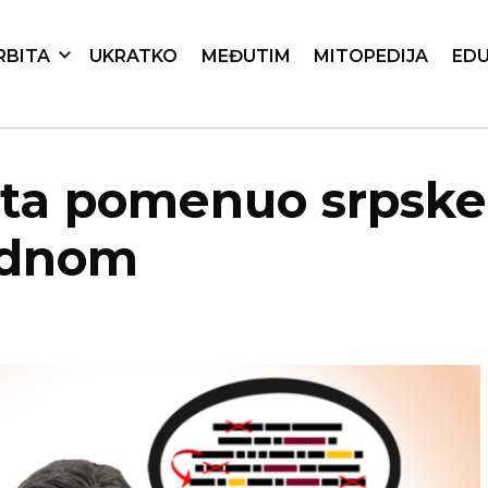
RBITA
UKRATKO
MEĐUTIM
MITOPEDIJA
EDU
uta pomenuo srpske 
jednom