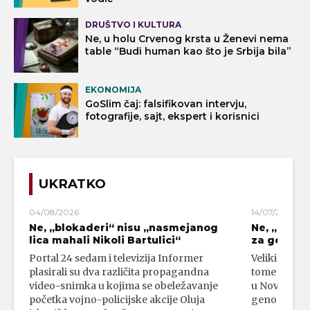
DRUŠTVO I KULTURA
Ne, u holu Crvenog krsta u Ženevi nema
table “Budi human kao što je Srbija bila”
EKONOMIJA
GoSlim čaj: falsifikovan intervju,
fotografije, sajt, ekspert i korisnici
UKRATKO
04/08/2026
14/07/2026
Ne, „blokaderi“ nisu „nasmejanog
Ne, „bloka
lica mahali Nikoli Bartulici“
za genoci
Portal 24 sedam i televizija Informer
Veliki broj 
plasirali su dva različita propagandna
tome da su 
video-snimka u kojima se obeležavanje
u Novom Paz
početka vojno-policijske akcije Oluja
genocidni n