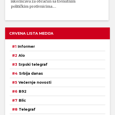
iskorišćava za obračun sa trenutnim
političkim protivnicima.…
CRVENA LISTA MEDIJA
Informer
Alo
Srpski telegraf
Srbija danas
Večernje novosti
B92
Blic
Telegraf