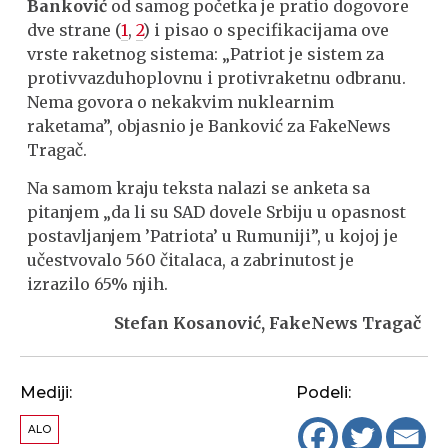
Banković
od samog početka je pratio dogovore
dve strane (
1
,
2
) i pisao o specifikacijama ove
vrste raketnog sistema: „Patriot je sistem za
protivvazduhoplovnu i protivraketnu odbranu.
Nema govora o nekakvim nuklearnim
raketama”, objasnio je Banković za FakeNews
Tragač.
Na samom kraju teksta nalazi se anketa sa
pitanjem „da li su SAD dovele Srbiju u opasnost
postavljanjem ’Patriota’ u Rumuniji”, u kojoj je
učestvovalo 560 čitalaca, a zabrinutost je
izrazilo 65% njih.
Stefan Kosanović, FakeNews Tragač
Mediji:
Podeli:
ALO