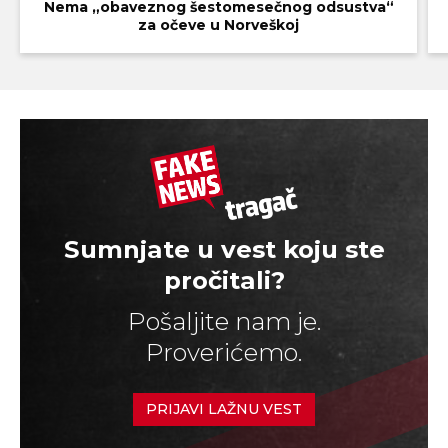
Nema „obaveznog šestomesečnog odsustva“
za očeve u Norveškoj
Sumnjate u vest koju ste
pročitali?
Pošaljite nam je.
Proverićemo.
PRIJAVI LAŽNU VEST