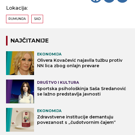
Lokacija:
RUMUNIJA
SAD
NAJČITANIJE
EKONOMIJA
Olivera Kovačević najavila tužbu protiv
NN lica zbog onlajn prevare
DRUŠTVO I KULTURA
Sportska psihološkinja Saša Sredanović
se lažno predstavlja javnosti
EKONOMIJA
Zdravstvene institucije demantuju
povezanost s „čudotvornim čajem“