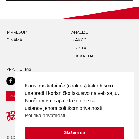
IMPRESUM
ANALIZE
O NAMA
U AKCIJI
ORBITA
EDUKACIJA
PRATITE NAS
Koristimo kolačiće (cookies) kako bismo
unapredili korisničko iskustvo na veb sajtu.
PRIJAVI LAŽNU VEST!
Korišćenjem sajta, slažete se sa
ustanovljenom politikom privatnosti
Politika privatnosti
Slažem se
© 2020 FAKE NEWS TRAGAČ - ALL RIGHTS RESERVED. DESIGN