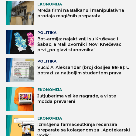
EKONOMIJA
Mreža firmi na Balkanu i manipulativna
prodaja magičnih preparata
POLITIKA
Bot-armija: najaktivniji su Kruševac i
Šabac, a Mali Zvornik i Novi Kneževac
prvi „po glavi stanovnika“
POLITIKA
Vučić A. Aleksandar (broj dosijea 88-8): U
potrazi za najboljim studentom prava
EKONOMIJA
Jutjuberima velike nagrade, a vi ste
možda prevareni
EKONOMIJA
Izmišljena farmaceutkinja recenzira
preparate sa kolagenom za „Apotekarski
vodič“