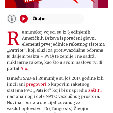
R
umunskoj vojsci su iz Sjedinjenih
Američkih Država isporučeni glavni
elementi prve jedinice raketnog sistema
„Patriot”
, koji služi za protivvazdušnu odbranu
(u daljem tesktu – PVO) te zemlje i ne sadrži
nuklearne rakete, kao što u svom naslovu tvrdi
portal
Alo
.
Između SAD-a i Rumunije su još 2017. godine bili
inicirani
pregovori
o kupovini raketnog
sistema PVO „Patriot” koji bi unapredio
zaštitu
nacionalnog i dela NATO vazdušnog prostora.
Novinar portala specijalizovanog za
vazduhoplovstvo T6 (Tango six)
Živojin