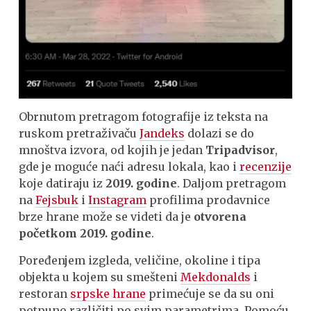
Obrnutom pretragom fotografije iz teksta na
ruskom pretraživaču
Jandeks
dolazi se do
mnoštva izvora, od kojih je jedan
Tripadvisor
,
gde je moguće naći adresu lokala, kao i
recenzije
koje datiraju iz
2019. godine
. Daljom pretragom
na
Fejsbuk
i
Instagram
profilima prodavnice
brze hrane može se videti da je
otvorena
početkom 2019. godine
.
Poređenjem izgleda, veličine, okoline i tipa
objekta u kojem su smešteni
Mekdonalds
i
restoran
srpske hrane
primećuje se da su oni
potpuno različiti po svim parametrima. Pomoću