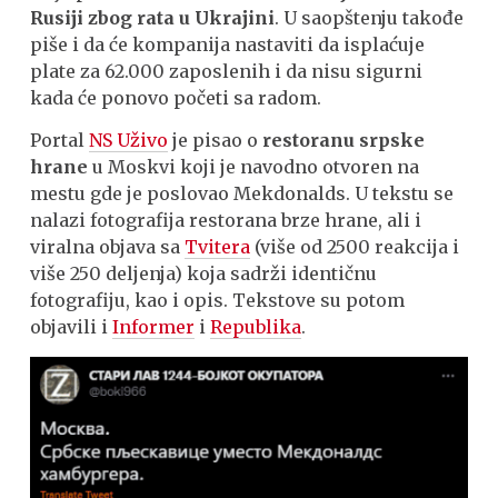
Rusiji zbog rata u Ukrajini
. U saopštenju takođe
piše i da će kompanija nastaviti da isplaćuje
plate za 62.000 zaposlenih i da nisu sigurni
kada će ponovo početi sa radom.
Portal
NS Uživo
je pisao o
restoranu srpske
hrane
u Moskvi koji je navodno otvoren na
mestu gde je poslovao Mekdonalds. U tekstu se
nalazi fotografija restorana brze hrane, ali i
viralna objava sa
Tvitera
(više od 2500 reakcija i
više 250 deljenja) koja sadrži identičnu
fotografiju, kao i opis. Tekstove su potom
objavili i
Informer
i
Republika
.