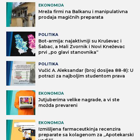
EKONOMIJA
Mreža firmi na Balkanu i manipulativna
prodaja magičnih preparata
POLITIKA
Bot-armija: najaktivniji su Kruševac i
Šabac, a Mali Zvornik i Novi Kneževac
prvi „po glavi stanovnika“
POLITIKA
Vučić A. Aleksandar (broj dosijea 88-8): U
potrazi za najboljim studentom prava
EKONOMIJA
Jutjuberima velike nagrade, a vi ste
možda prevareni
EKONOMIJA
Izmišljena farmaceutkinja recenzira
preparate sa kolagenom za „Apotekarski