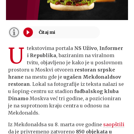
U
tekstovima portala
NS Uživo
,
Informer
i Republika
, baziranim na viralnom
tvitu, objavljeno je kako je u poslovnom
prostoru u Moskvi otvoren
restoran srpske
hrane
na mestu gde je
ugašen Mekdonaldsov
restoran
. Lokal sa fotografije iz teksta nalazi se
u šoping-centru uz stadion
fudbalskog kluba
Dinamo
Moskva već tri godine, a pozicioniran
je na suprotnom kraju centra u odnosu na
Mekdonalds.
Iz Mekdonaldsa su 8. marta ove godine
saopštili
da je privremeno zatvoreno
850 objekata
u