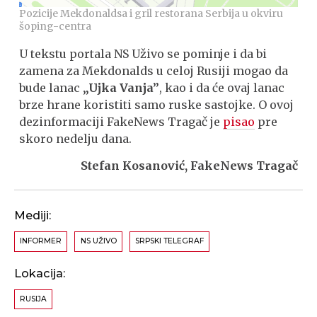
Pozicije Mekdonaldsa i gril restorana Serbija u okviru
šoping-centra
U tekstu portala NS Uživo se pominje i da bi
zamena za Mekdonalds u celoj Rusiji mogao da
bude lanac
„Ujka Vanja”
, kao i da će ovaj lanac
brze hrane koristiti samo ruske sastojke. O ovoj
dezinformaciji FakeNews Tragač je
pisao
pre
skoro nedelju dana.
Stefan Kosanović, FakeNews Tragač
Mediji:
INFORMER
NS UŽIVO
SRPSKI TELEGRAF
Lokacija:
RUSIJA