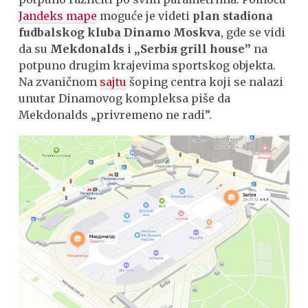
Jandeks mape
moguće je videti
plan
stadiona
fudbalskog kluba Dinamo Moskva
, gde se vidi
da su
Mekdonalds
i
„Serbiя grill house”
na
potpuno drugim krajevima sportskog objekta.
Na zvaničnom
sajtu
šoping centra koji se nalazi
unutar Dinamovog kompleksa piše da
Mekdonalds „privremeno ne radi”.