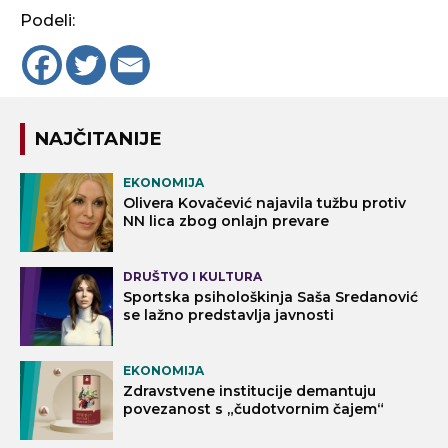
Podeli:
NAJČITANIJE
EKONOMIJA
Olivera Kovačević najavila tužbu protiv
NN lica zbog onlajn prevare
DRUŠTVO I KULTURA
Sportska psihološkinja Saša Sredanović
se lažno predstavlja javnosti
EKONOMIJA
Zdravstvene institucije demantuju
povezanost s „čudotvornim čajem“