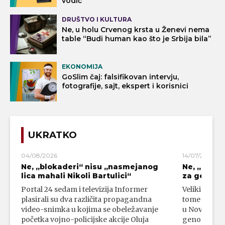
vodič“
DRUŠTVO I KULTURA
Ne, u holu Crvenog krsta u Ženevi nema
table “Budi human kao što je Srbija bila”
EKONOMIJA
GoSlim čaj: falsifikovan intervju,
fotografije, sajt, ekspert i korisnici
UKRATKO
04/08/2026
14/07/2026
Ne, „blokaderi“ nisu „nasmejanog
Ne, „bloka
lica mahali Nikoli Bartulici“
za genoci
Portal 24 sedam i televizija Informer
Veliki broj 
plasirali su dva različita propagandna
tome da su 
video-snimka u kojima se obeležavanje
u Novom Paz
početka vojno-policijske akcije Oluja
genocidni n