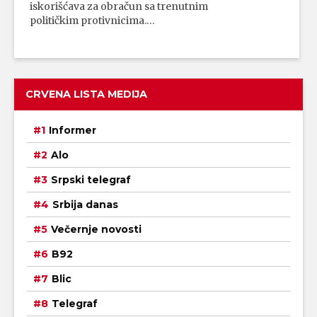
iskorišćava za obračun sa trenutnim
političkim protivnicima.…
CRVENA LISTA MEDIJA
Informer
Alo
Srpski telegraf
Srbija danas
Večernje novosti
B92
Blic
Telegraf