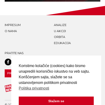
IMPRESUM
ANALIZE
O NAMA
U AKCIJI
ORBITA
EDUKACIJA
PRATITE NAS
Koristimo kolačiće (cookies) kako bismo
unapredili korisničko iskustvo na veb sajtu.
PRIJAVI LAŽNU VEST!
Korišćenjem sajta, slažete se sa
ustanovljenom politikom privatnosti
Politika privatnosti
Slažem se
© 2020 FAKE NEWS TRAGAČ - ALL RIGHTS RESERVED. DESIGN