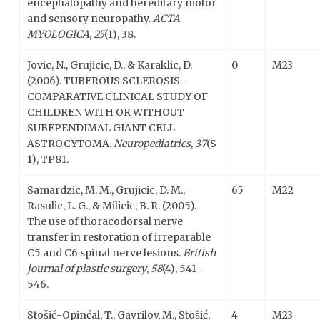
encephalopathy and hereditary motor
and sensory neuropathy.
ACTA
MYOLOGICA
,
25
(1), 38.
Jovic, N., Grujicic, D., & Karaklic, D.
0
M23
(2006). TUBEROUS SCLEROSIS–
COMPARATIVE CLINICAL STUDY OF
CHILDREN WITH OR WITHOUT
SUBEPENDIMAL GIANT CELL
ASTROCYTOMA.
Neuropediatrics
,
37
(S
1), TP81.
Samardzic, M. M., Grujicic, D. M.,
65
M22
Rasulic, L. G., & Milicic, B. R. (2005).
The use of thoracodorsal nerve
transfer in restoration of irreparable
C5 and C6 spinal nerve lesions.
British
journal of plastic surgery
,
58
(4), 541-
546.
Stošić-Opinćal, T., Gavrilov, M., Stošić,
4
M23