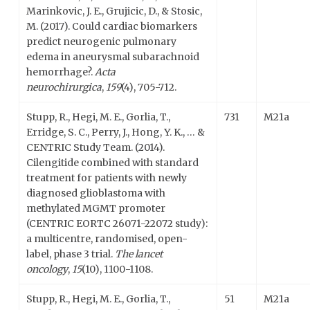
Marinkovic, J. E., Grujicic, D., & Stosic,
M. (2017). Could cardiac biomarkers
predict neurogenic pulmonary
edema in aneurysmal subarachnoid
hemorrhage?.
Acta
neurochirurgica
,
159
(4), 705-712.
Stupp, R., Hegi, M. E., Gorlia, T.,
731
M21a
Erridge, S. C., Perry, J., Hong, Y. K., … &
CENTRIC Study Team. (2014).
Cilengitide combined with standard
treatment for patients with newly
diagnosed glioblastoma with
methylated MGMT promoter
(CENTRIC EORTC 26071-22072 study):
a multicentre, randomised, open-
label, phase 3 trial.
The lancet
oncology
,
15
(10), 1100-1108.
Stupp, R., Hegi, M. E., Gorlia, T.,
51
M21a