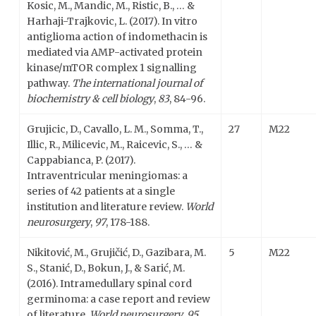
Kosic, M., Mandic, M., Ristic, B., … &
Harhaji-Trajkovic, L. (2017). In vitro
antiglioma action of indomethacin is
mediated via AMP-activated protein
kinase/mTOR complex 1 signalling
pathway.
The international journal of
biochemistry & cell biology
,
83
, 84-96.
Grujicic, D., Cavallo, L. M., Somma, T.,
27
M22
Illic, R., Milicevic, M., Raicevic, S., … &
Cappabianca, P. (2017).
Intraventricular meningiomas: a
series of 42 patients at a single
institution and literature review.
World
neurosurgery
,
97
, 178-188.
Nikitović, M., Grujičić, D., Gazibara, M.
5
M22
S., Stanić, D., Bokun, J., & Sarić, M.
(2016). Intramedullary spinal cord
germinoma: a case report and review
of literature.
World neurosurgery
,
95
,