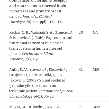
Comparison of hormone receptor
and HER2 status in resected brain
metastases and primary breast
cancer.
Journal of Clinical
Oncology
,
28
(15_suppl), 1117-1117.
Redzic, Z. B., Malatiali, S. A., Grujicic, D.,
20
NA
& Isakovic, A. J. (2010). Expression and
functional activity of nucleoside
transporters in human choroid
plexus.
Cerebrospinal fluid
research
,
7
(1), 1-9.
Antic, D., Verstovsek, S., Elezovic, I.,
42
M23
Grujicic, D., Gotic, M., Bila, J., … &
Jakovic, L. (2009). Spinal epidural
granulocytic sarcoma in non-
leukemic patient.
International journal
of hematology
,
89
(1), 95-97.
Mavra, M., Drulovic, J., Levic, Z.,
7
M22