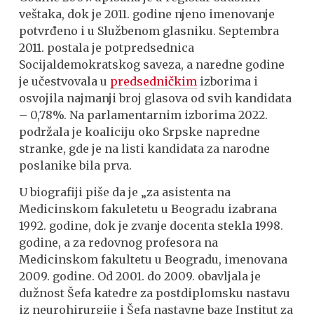
veštaka, dok je 2011. godine njeno imenovanje
potvrđeno i u Službenom glasniku. Septembra
2011. postala je potpredsednica
Socijaldemokratskog saveza, a naredne godine
je učestvovala u
predsedničkim
izborima i
osvojila najmanji broj glasova od svih kandidata
– 0,78%. Na parlamentarnim izborima 2022.
podržala je koaliciju oko Srpske napredne
stranke, gde je na listi kandidata za narodne
poslanike bila prva.
U biografiji piše da je „za asistenta na
Medicinskom fakuletetu u Beogradu izabrana
1992. godine, dok je zvanje docenta stekla 1998.
godine, a za redovnog profesora na
Medicinskom fakultetu u Beogradu, imenovana
2009. godine. Od 2001. do 2009. obavljala je
dužnost Šefa katedre za postdiplomsku nastavu
iz neurohirurgije i Šefa nastavne baze Institut za