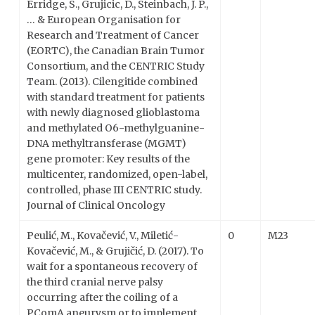
Erridge, S., Grujicic, D., Steinbach, J. P.,
… & European Organisation for
Research and Treatment of Cancer
(EORTC), the Canadian Brain Tumor
Consortium, and the CENTRIC Study
Team. (2013). Cilengitide combined
with standard treatment for patients
with newly diagnosed glioblastoma
and methylated O6-methylguanine-
DNA methyltransferase (MGMT)
gene promoter: Key results of the
multicenter, randomized, open-label,
controlled, phase III CENTRIC study.
Journal of Clinical Oncology
Peulić, M., Kovačević, V., Miletić-
0
M23
Kovačević, M., & Grujičić, D. (2017). To
wait for a spontaneous recovery of
the third cranial nerve palsy
occurring after the coiling of a
PComA aneurysm or to implement