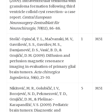
(2009). Intraventricular textiloma with
granuloma formation following third
ventricle colloid cyst resection–a case
report.
Central European
Neurosurgery-Zentralblatt für
Neurochirurgie
,
70
(02), 86-88.
Stošić-Opinćal, T. L., Mačvanski, M. V.,
1
M51
Gavrilović, S. S., Gavrilov, M. S.,
Damjanović, D. S., Vasić, B. D., &
Grujičić, D. M. (2009). Diffusion and
perfusion magnetic resonance
imaging in evaluation of primary glial
brain tumors.
Acta chirurgica
Iugoslavica
,
56
(4), 25-30.
Nikitović, M. R., Golubičić, I. V.,
5
M51
Borojević, N. D., Pekmezović, T. D.,
Grujičić, D. M., & Plešinac-
Karapandžić, V. S. (2009). Pediatric
brain tumors: Diagnostic and