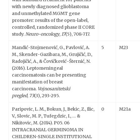
with newly diagnosed glioblastoma
and unmethylated MGMT gene
promoter: results of the open-label,
controlled, randomized phase II CORE
study.
Neuro-oncology
,
17
(5), 708-717.
Mandić-Stojmenović, G., Pavlović, A.
5
M23
M., Skender-Gazibara, M., Grujičić, D.,
Radojičić, A., & Čovičković-Šternić, N.
(2016). Leptomeningeal
carcinomatosis can be presenting
manifestation of breast
carcinoma.
Vojnosanitetski
pregled
,
73
(3), 293-295.
Paripovic, L. M., Bokun, J., Bekic, Z., Ilic,
0
M21a
V., Slovic, M. P., Tufegdzic, I., … &
Nikitovic, M. (2014). P05. 06
INTRACRANIAL GERMINOMA IN
CHILDREN-SINGLE INSTITUTIONAL