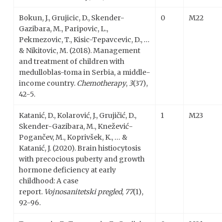
Bokun, J., Grujicic, D., Skender-
0
M22
Gazibara, M., Paripovic, L.,
Pekmezovic, T., Kisic-Tepavcevic, D., …
& Nikitovic, M. (2018). Management
and treatment of children with
medulloblas-toma in Serbia, a middle-
income country.
Chemotherapy
,
3
(37),
42-5.
Katanić, D., Kolarović, J., Grujičić, D.,
1
M23
Skender-Gazibara, M., Knežević-
Pogančev, M., Koprivšek, K., … &
Katanić, J. (2020). Brain histiocytosis
with precocious puberty and growth
hormone deficiency at early
childhood: A case
report.
Vojnosanitetski pregled
,
77
(1),
92-96.