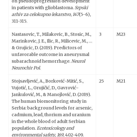
on pseudoprogression development
in patients with glioblastoma.
Srpski
arhiv za celokupno lekarstvo
,
147
(5-6),
311-315.
Nastasovic, T., Milakovic, B., Stosic, M.,
3
M23
Marinkovic, J. E., Ilic, R., Milicevic, M., …
& Grujicic, D. (2019). Predictors of
unfavorable outcome in aneurysmal
subarachnoid hemorrhage.
Neurol
Neurochir Pol
.
Stojsavljević, A., Borković-Mitić, S.,
25
M21
Vujotić, L., Grujičić, D., Gavrović-
Jankulović, M., & Manojlović, D. (2019).
The human biomonitoring study in
Serbia: background levels for arsenic,
cadmium, lead, thorium and uranium
in the whole blood of adult Serbian
population.
Ecotoxicology and
environmental safety
,
169
, 402-409.