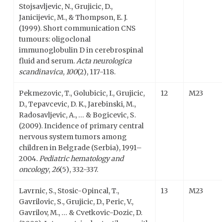
Stojsavljevic, N., Grujicic, D.,
Janicijevic, M., & Thompson, E. J.
(1999). Short communication CNS
tumours: oligoclonal
immunoglobulin D in cerebrospinal
fluid and serum.
Acta neurologica
scandinavica
,
100
(2), 117-118.
Pekmezovic, T., Golubicic, I., Grujicic,
12
M23
D., Tepavcevic, D. K., Jarebinski, M.,
Radosavljevic, A., … & Bogicevic, S.
(2009). Incidence of primary central
nervous system tumors among
children in Belgrade (Serbia), 1991–
2004.
Pediatric hematology and
oncology
,
26
(5), 332-337.
Lavrnic, S., Stosic-Opincal, T.,
13
M23
Gavrilovic, S., Grujicic, D., Peric, V.,
Gavrilov, M., … & Cvetkovic-Dozic, D.