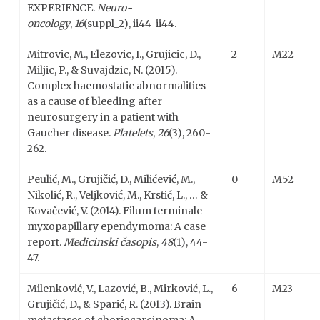
EXPERIENCE.
Neuro-
oncology
,
16
(suppl_2), ii44-ii44.
Mitrovic, M., Elezovic, I., Grujicic, D.,
2
M22
Miljic, P., & Suvajdzic, N. (2015).
Complex haemostatic abnormalities
as a cause of bleeding after
neurosurgery in a patient with
Gaucher disease.
Platelets
,
26
(3), 260-
262.
Peulić, M., Grujičić, D., Milićević, M.,
0
M52
Nikolić, R., Veljković, M., Krstić, L., … &
Kovačević, V. (2014). Filum terminale
myxopapillary ependymoma: A case
report.
Medicinski časopis
,
48
(1), 44-
47.
Milenković, V., Lazović, B., Mirković, L.,
6
M23
Grujičić, D., & Sparić, R. (2013). Brain