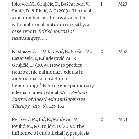
Joković, M., Grujičić, D., Baščarević, V.,
1
M23
Sokić, D., & Ristić, A. J. (2019). Thoracal
arachnoiditis ossificans associated
with multifocal motor neuropathy: a
case report.
British journal of
neurosurgery
, 1-3.
Nastasović, T., Milaković, B., Stošić, M.,
0
M52
Lazarević, I., Kaluđerović, M., &
Grujičić, D. (2019). How to predict
neurogenic pulmonary edema in
aneurysmal subarachnoid
hemorrhage?: Neurogenic pulmonary
edema in aneurysmal SAH.
Serbian
Journal of Anesthesia and Intensive
Therapy
,
41
(5-6), 125-132.
Petrović, M., Ilić, R., Milićević, M.,
0
M23
Peulić, M., & Grujičić, D. (2019). The
influence of endothelial hyperplasia