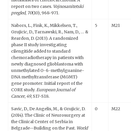
metastases of choriocarcinoma: A
report on two cases.
Vojnosanitetski
pregled
,
70
(10), 968-971.
Nabors, L., Fink, K., Mikkelsen, T.,
5
M21
Grujicic, D., Tarnawski, R., Nam, D., … &
Reardon, D. (2013). A randomized
phase II study investigating
cilengitide added to standard
chemoradiotherapy in patients with
newly diagnosed glioblastoma with
unmethylated O-6-methylguanine-
DNA methyltransferase (MGMT)
gene promoter: Initial report of the
CORE study.
European Journal of
Cancer
,
49
, S17-S18.
Savic, D., De Angelis, M., & Grujicic, D.
0
M22
(2014). The Clinic of Neurosurgery at
the Clinical Center of Serbia in
Belgrade—Building on the Past.
World