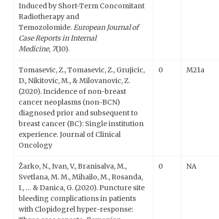
Induced by Short-Term Concomitant
Radiotherapy and
Temozolomide.
European Journal of
Case Reports in Internal
Medicine
,
7
(10).
Tomasevic, Z., Tomasevic, Z., Grujicic,
0
M21a
D., Nikitovic, M., & Milovanovic, Z.
(2020). Incidence of non-breast
cancer neoplasms (non-BCN)
diagnosed prior and subsequent to
breast cancer (BC): Single institution
experience. Journal of Clinical
Oncology
Žarko, N., Ivan, V., Branisalva, M.,
0
NA
Svetlana, M. M., Mihailo, M., Rosanda,
I., … & Danica, G. (2020). Puncture site
bleeding complications in patients
with Clopidogrel hyper-response: