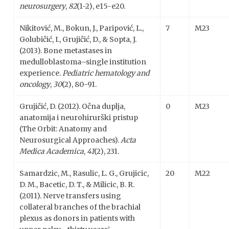
neurosurgery
,
82
(1-2), e15-e20.
Nikitović, M., Bokun, J., Paripović, L.,
7
M23
Golubiĉić, I., Grujiĉić, D., & Sopta, J.
(2013). Bone metastases in
medulloblastoma–single institution
experience.
Pediatric hematology and
oncology
,
30
(2), 80-91.
Grujičić, D. (2012). Očna duplja,
0
M23
anatomija i neurohirurški pristup
(The Orbit: Anatomy and
Neurosurgical Approaches).
Acta
Medica Academica
,
41
(2), 231.
Samardzic, M., Rasulic, L. G., Grujicic,
20
M22
D. M., Bacetic, D. T., & Milicic, B. R.
(2011). Nerve transfers using
collateral branches of the brachial
plexus as donors in patients with