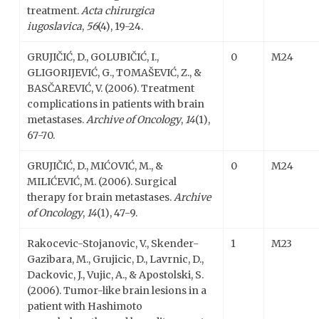
treatment.
Acta chirurgica
iugoslavica
,
56
(4), 19-24.
GRUJIČIĆ, D., GOLUBIČIĆ, I.,
0
M24
GLIGORIJEVIĆ, G., TOMAŠEVIĆ, Z., &
BASČAREVIĆ, V. (2006). Treatment
complications in patients with brain
metastases.
Archive of Oncology
,
14
(1),
67-70.
GRUJIČIĆ, D., MIĆOVIĆ, M., &
0
M24
MILIĆEVIĆ, M. (2006). Surgical
therapy for brain metastases.
Archive
of Oncology
,
14
(1), 47-9.
Rakocevic-Stojanovic, V., Skender-
1
M23
Gazibara, M., Grujicic, D., Lavrnic, D.,
Dackovic, J., Vujic, A., & Apostolski, S.
(2006). Tumor-like brain lesions in a
patient with Hashimoto