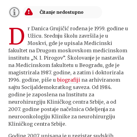
D
r Danica Grujičić rođena je 1959. godine u
Užicu. Srednju školu završila je u
Moskvi, gde je upisala Medicinski
fakultet na Drugom moskovskom medicinskom
institutu „N. I. Pirogov”. Školovanje je nastavila
na Medicinskom fakultetu u Beogradu, gde je
magistrirala 1987. godine, a zatim i doktorirala
1996. godine, piše u
biografiji
na arhiviranom
sajtu Socijaldemokratkog saveza. Od 1984.
godine je zaposlena na Institutu za
neurohirurgiju Kliničkog centra Srbije, a od
2007. godine postaje načelnica Odeljenja za
neuroonkologiju Klinike za neurohirurgiju
Kliničkog centra Srbije.
Godine 2007. upisana je u registar sudskih