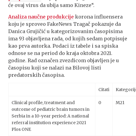
će ovaj virus da ubija samo Kineze“.
Analiza naučne produkcije
korona influensera
koju je sproveo FakeNews Tragač pokazuje da
Danica Grujičić u kategorizovanim časopisima
ima 93 objavljena rada, od kojih sedam potpisuje
kao prva autorka. Podaci iz tabele i sa spiska
odnose se na period do kraja oktobra 2021.
godine. Rad označen zvezdicom objavljen je u
časopisu koji se nalazi na Bilovoj listi
predatorskih časopisa.
Citati
Kategorij
Clinical profile, treatment and
0
M21
outcome of pediatric brain tumors in
Serbia in a 10-year period: A national
referral institution experience 2021
Plos ONE