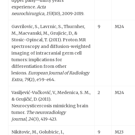
upper palsy—thirty years’
experience.
Acta
neurochirurgica
,
153
(10), 2009-2019.
Gavrilovic, S., Lavrnic, S., Thurnher,
9
M24
M., Macvanski, M., Grujicic, D., &
Stosic-Opincal, T. (2011). Proton MR
spectroscopy and diffusion-weighted
imaging of intracranial germ cell
tumors: implications for
differentiation from other
lesions.
European Journal of Radiology
Extra
,
79
(2), e59-e64.
Vasiljević-Vučković, V., Medenica, S. M.,
2
M24
& Grujičić, D. (2011).
Neurocysticercosis mimicking brain
tumor.
The neuroradiology
journal
,
24
(3), 419-423.
Nikitovic, M., Golubicic, I.,
9
M23