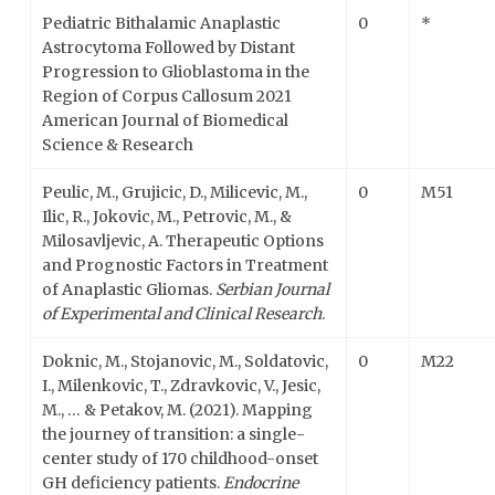
Pediatric Bithalamic Anaplastic
0
*
Astrocytoma Followed by Distant
Progression to Glioblastoma in the
Region of Corpus Callosum 2021
American Journal of Biomedical
Science & Research
Peulic, M., Grujicic, D., Milicevic, M.,
0
M51
Ilic, R., Jokovic, M., Petrovic, M., &
Milosavljevic, A. Therapeutic Options
and Prognostic Factors in Treatment
of Anaplastic Gliomas.
Serbian Journal
of Experimental and Clinical Research
.
Doknic, M., Stojanovic, M., Soldatovic,
0
M22
I., Milenkovic, T., Zdravkovic, V., Jesic,
M., … & Petakov, M. (2021). Mapping
the journey of transition: a single-
center study of 170 childhood-onset
GH deficiency patients.
Endocrine