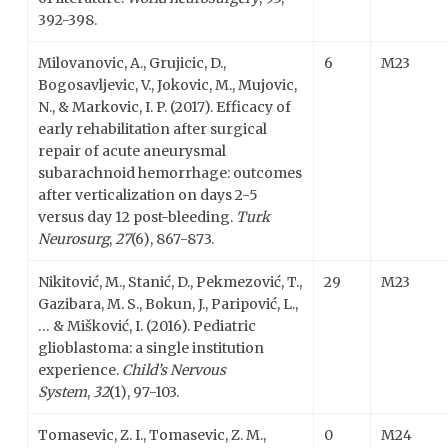
392-398.
Milovanovic, A., Grujicic, D.,
6
M23
Bogosavljevic, V., Jokovic, M., Mujovic,
N., & Markovic, I. P. (2017). Efficacy of
early rehabilitation after surgical
repair of acute aneurysmal
subarachnoid hemorrhage: outcomes
after verticalization on days 2-5
versus day 12 post-bleeding.
Turk
Neurosurg
,
27
(6), 867-873.
Nikitović, M., Stanić, D., Pekmezović, T.,
29
M23
Gazibara, M. S., Bokun, J., Paripović, L.,
… & Mišković, I. (2016). Pediatric
glioblastoma: a single institution
experience.
Child’s Nervous
System
,
32
(1), 97-103.
Tomasevic, Z. I., Tomasevic, Z. M.,
0
M24