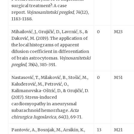
surgical treatment?: A case
report.
Vojnosanitetski pregled
,
74
(12),
1183-1188.
Mihailović, J., Grujičić, D., Lavrnić, S., &
0
M23
Daković, M. (2019). The application of
the local histograms of apparent
difusion coefficient in differentiation
of brain astrocytomas.
Vojnosanitetski
pregled
,
76
(4), 385-391.
Nastasović, T., Milaković, B., Stošić, M.,
0
M51
Kaluđerović, M., Petrović, O.,
Kalimanovska-Oštrić, D., & Grujičić, D.
(2017). Stress-induced
cardiomyopathy in aneurysmal
subarachnoid hemorrhage.
Acta
chirurgica Iugoslavica
,
64
(1), 69-71.
Pantovic, A., Bosnjak, M., Arsikin, K.,
13
M21