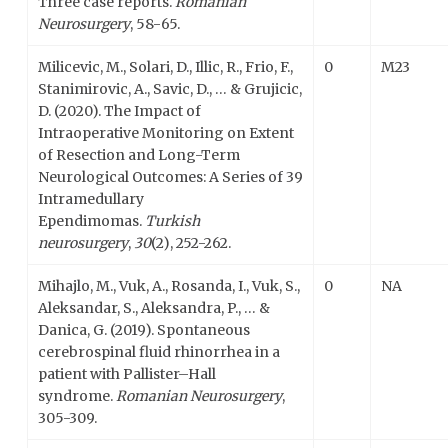
Three case reports.
Romanian
Neurosurgery
, 58-65.
Milicevic, M., Solari, D., Illic, R., Frio, F.,
0
M23
Stanimirovic, A., Savic, D., … & Grujicic,
D. (2020). The Impact of
Intraoperative Monitoring on Extent
of Resection and Long-Term
Neurological Outcomes: A Series of 39
Intramedullary
Ependimomas.
Turkish
neurosurgery
,
30
(2), 252-262.
Mihajlo, M., Vuk, A., Rosanda, I., Vuk, S.,
0
NA
Aleksandar, S., Aleksandra, P., … &
Danica, G. (2019). Spontaneous
cerebrospinal fluid rhinorrhea in a
patient with Pallister–Hall
syndrome.
Romanian Neurosurgery
,
305-309.