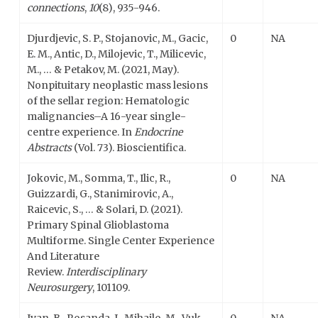
connections
,
10
(8), 935-946.
Djurdjevic, S. P., Stojanovic, M., Gacic,
0
NA
E. M., Antic, D., Milojevic, T., Milicevic,
M., … & Petakov, M. (2021, May).
Nonpituitary neoplastic mass lesions
of the sellar region: Hematologic
malignancies–A 16-year single-
centre experience. In
Endocrine
Abstracts
(Vol. 73). Bioscientifica.
Jokovic, M., Somma, T., Ilic, R.,
0
NA
Guizzardi, G., Stanimirovic, A.,
Raicevic, S., … & Solari, D. (2021).
Primary Spinal Glioblastoma
Multiforme. Single Center Experience
And Literature
Review.
Interdisciplinary
Neurosurgery
, 101109.