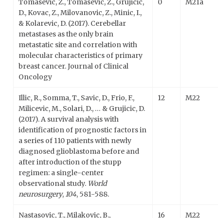
Tomasevic, Z., Tomasevic, Z., Grujicic,
0
M21a
D., Kovac, Z., Milovanovic, Z., Minic, I.,
& Kolarevic, D. (2017). Cerebellar
metastases as the only brain
metastatic site and correlation with
molecular characteristics of primary
breast cancer. Journal of Clinical
Oncology
Illic, R., Somma, T., Savic, D., Frio, F.,
12
M22
Milicevic, M., Solari, D., … & Grujicic, D.
(2017). A survival analysis with
identification of prognostic factors in
a series of 110 patients with newly
diagnosed glioblastoma before and
after introduction of the stupp
regimen: a single-center
observational study.
World
neurosurgery
,
104
, 581-588.
Nastasovic, T., Milakovic, B.,
16
M22