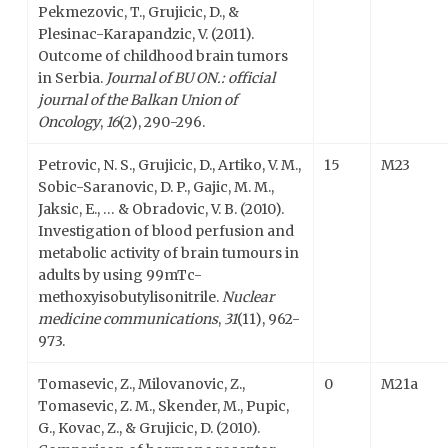
Pekmezovic, T., Grujicic, D., &
Plesinac-Karapandzic, V. (2011).
Outcome of childhood brain tumors
in Serbia.
Journal of BU ON.: official
journal of the Balkan Union of
Oncology
,
16
(2), 290-296.
Petrovic, N. S., Grujicic, D., Artiko, V. M.,
15
M23
Sobic-Saranovic, D. P., Gajic, M. M.,
Jaksic, E., … & Obradovic, V. B. (2010).
Investigation of blood perfusion and
metabolic activity of brain tumours in
adults by using 99mTc-
methoxyisobutylisonitrile.
Nuclear
medicine communications
,
31
(11), 962-
973.
Tomasevic, Z., Milovanovic, Z.,
0
M21a
Tomasevic, Z. M., Skender, M., Pupic,
G., Kovac, Z., & Grujicic, D. (2010).