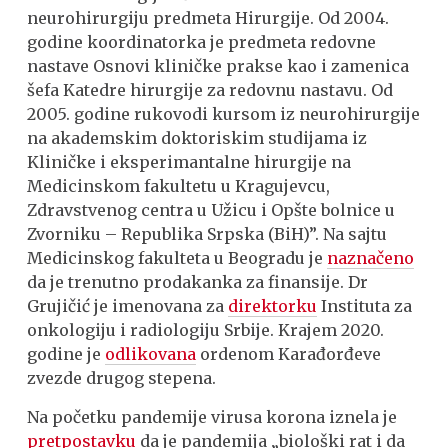
neurohirurgiju predmeta Hirurgije. Od 2004.
godine koordinatorka je predmeta redovne
nastave Osnovi kliničke prakse kao i zamenica
šefa Katedre hirurgije za redovnu nastavu. Od
2005. godine rukovodi kursom iz neurohirurgije
na akademskim doktoriskim studijama iz
Kliničke i eksperimantalne hirurgije na
Medicinskom fakultetu u Kragujevcu,
Zdravstvenog centra u Užicu i Opšte bolnice u
Zvorniku – Republika Srpska (BiH)”. Na sajtu
Medicinskog fakulteta u Beogradu je
naznačeno
da je trenutno prodakanka za finansije. Dr
Grujičić je imenovana za
direktorku
Instituta za
onkologiju i radiologiju Srbije. Krajem 2020.
godine je
odlikovana
ordenom Karađorđeve
zvezde drugog stepena.
Na početku pandemije virusa korona iznela je
pretpostavku
da je pandemija „biološki rat i da