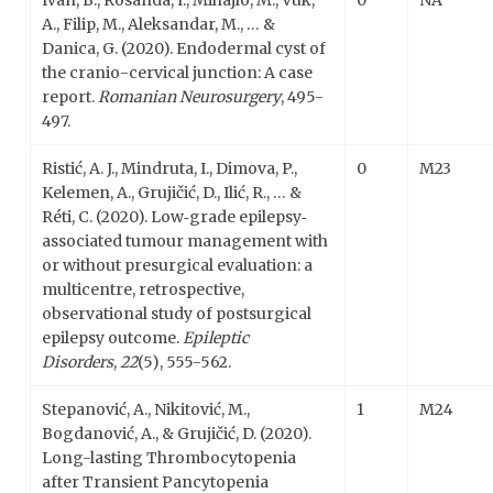
Ivan, B., Rosanda, I., Mihajlo, M., Vuk,
0
NA
A., Filip, M., Aleksandar, M., … &
Danica, G. (2020). Endodermal cyst of
the cranio-cervical junction: A case
report.
Romanian Neurosurgery
, 495-
497.
Ristić, A. J., Mindruta, I., Dimova, P.,
0
M23
Kelemen, A., Grujičić, D., Ilić, R., … &
Réti, C. (2020). Low‐grade epilepsy‐
associated tumour management with
or without presurgical evaluation: a
multicentre, retrospective,
observational study of postsurgical
epilepsy outcome.
Epileptic
Disorders
,
22
(5), 555-562.
Stepanović, A., Nikitović, M.,
1
M24
Bogdanović, A., & Grujičić, D. (2020).
Long-lasting Thrombocytopenia
after Transient Pancytopenia