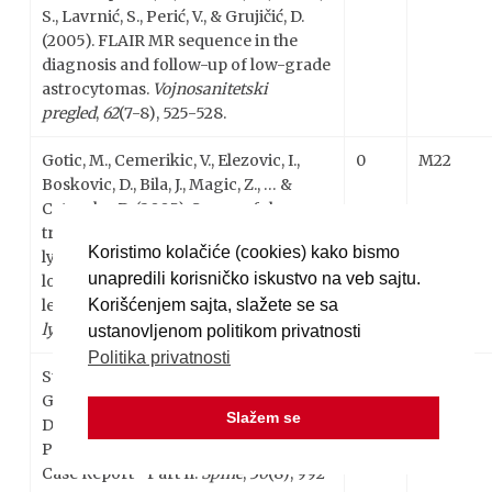
S., Lavrnić, S., Perić, V., & Grujičić, D.
(2005). FLAIR MR sequence in the
diagnosis and follow-up of low-grade
astrocytomas.
Vojnosanitetski
pregled
,
62
(7-8), 525-528.
Gotic, M., Cemerikic, V., Elezovic, I.,
0
M22
Boskovic, D., Bila, J., Magic, Z., … &
Catovsky, D. (2005). Successful
treatment of extranodal Hodgkin’s
Koristimo kolačiće (cookies) kako bismo
lymphoma in a patient with
unapredili korisničko iskustvo na veb sajtu.
longstanding hairy cell
Korišćenjem sajta, slažete se sa
leukemia.
Leukemia &
lymphoma
,
46
(5), 765-769.
ustanovljenom politikom privatnosti
Politika privatnosti
Stosic-Opincal, T., Peric, V., Lilic, G.,
4
M21
Gavrilovic, S., Milakovic, B., & Grujicic,
Slažem se
D. (2005). Spine MRI Findings in a
Patient With Tuberous Sclerosis: A
Case Report—Part II.
Spine
,
30
(8), 992-