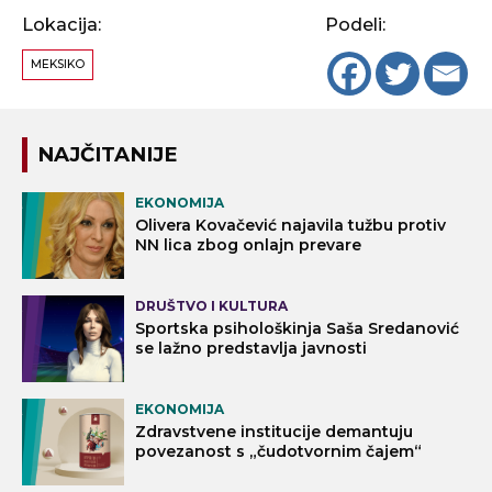
Lokacija:
Podeli:
MEKSIKO
NAJČITANIJE
EKONOMIJA
Olivera Kovačević najavila tužbu protiv
NN lica zbog onlajn prevare
DRUŠTVO I KULTURA
Sportska psihološkinja Saša Sredanović
se lažno predstavlja javnosti
EKONOMIJA
Zdravstvene institucije demantuju
povezanost s „čudotvornim čajem“