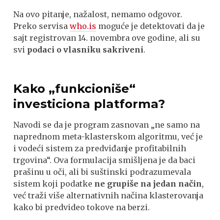
Na ovo pitanje, nažalost, nemamo odgovor.
Preko servisa
who.is
moguće je detektovati da je
sajt registrovan 14. novembra ove godine, ali su
svi
podaci o vlasniku sakriveni
.
Kako „funkcioniše“
investiciona platforma?
Navodi se da je program zasnovan „ne samo na
naprednom meta-klasterskom algoritmu, već je
i vodeći sistem za predviđanje profitabilnih
trgovina“. Ova formulacija smišljena je da baci
prašinu u oči, ali bi suštinski podrazumevala
sistem koji podatke
ne grupiše na jedan način
,
već traži više alternativnih načina klasterovanja
kako bi predvideo tokove na berzi.