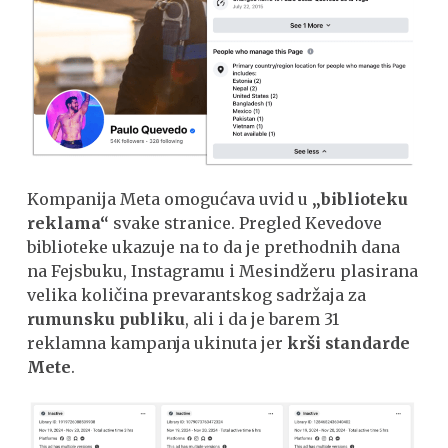
Kompanija Meta omogućava uvid u
„biblioteku
reklama“
svake stranice. Pregled Kevedove
biblioteke ukazuje na to da je prethodnih dana
na Fejsbuku, Instagramu i Mesindžeru plasirana
velika količina prevarantskog sadržaja za
rumunsku publiku
, ali i da je barem 31
reklamna kampanja ukinuta jer
krši standarde
Mete
.