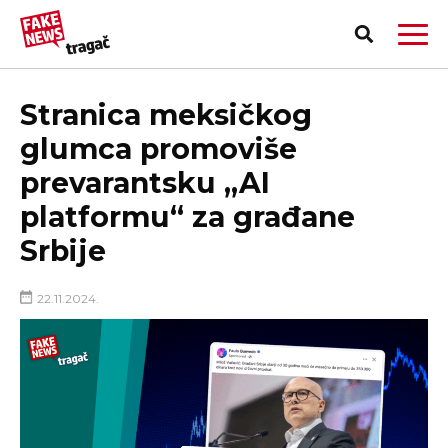
Stranica meksičkog
glumca promoviše
prevarantsku „AI
platformu“ za građane
Srbije
22.11.2024.
PRIJAVI LAŽNU VEST!