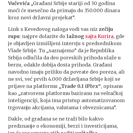
Vučevića
„Građani Srbije stariji od 30 godina
moći će mesečno da primaju do 350.000 dinara
kroz novi državni projekat“.
Link s Kevedovog naloga vodi vas niz
zečiju
rupu
: najpre dolazite do
lažnog
sajta Kurira
, gde
je objavljen izmišljeni intervju s predsednikom
Vlade Srbije. Tu „saznajemo“ da je Republika
Srbija odlučila da deo poreskih prihoda ulaže u
berzu, odakle dobija dosta prihoda. Građani
navodno imaju priliku da povrate deo poreza, ali
ne svi, već prvih 4.000 državljana Srbije koji se
prijave na platformu
„Trade 0.1 iPlex“
, opisanu
kao „zatvorenu platformu baziranu na veštačkoj
inteligenciji, koja ima pristup automatizovanom
trgovanju akcijama, valutama i obveznicama“.
Dakle, od građana se ne traži bilo kakvo
predznanje o ekonomiji, berzi i investicijama,