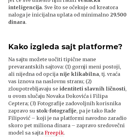
jer će sve umesto njih raditi
veštačka
inteligencija
. Sve što se očekuje od kreatora
naloga je inicijalna uplata od minimalno
29.500
dinara
.
Kako izgleda sajt platforme?
Na sajtu možete uočiti tipične mane
prevarantskih sajtova: (1) gornji meni postoji,
ali nijedna od opcija
nije klikabilna
, tj. vraća
vas iznova na naslovnu stranu; (2)
zloupotrebljavaju se
identiteti slavnih ličnosti
,
u ovom slučaju Novaka Đokovića i Filipa
Ceptera; (3) Fotografije zadovoljnih korisnika
zapravo su
stok-fotografije
, pa je tako Rade
Filipović – koji je na platformi navodno zaradio
skoro pet miliona dinara – zapravo sredovečni
model sa sajta
Freepik
.