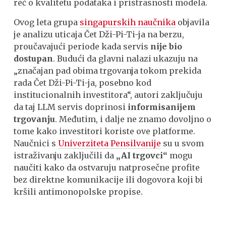
reč o kvalitetu podataka i pristrasnosti modela.
Ovog leta grupa
singapurskih naučnika
objavila
je analizu uticaja Čet Dži-Pi-Ti-ja na berzu,
proučavajući periode kada servis
nije bio
dostupan
. Budući da glavni nalazi ukazuju na
„značajan pad obima trgovanja tokom prekida
rada Čet Dži-Pi-Ti-ja, posebno kod
institucionalnih investitora“, autori zaključuju
da taj LLM servis doprinosi
informisanijem
trgovanju
. Međutim, i dalje ne znamo dovoljno o
tome kako investitori koriste ove platforme.
Naučnici s
Univerziteta Pensilvanije
su u svom
istraživanju zaključili da
„AI trgovci“
mogu
naučiti kako da ostvaruju natprosečne profite
bez direktne komunikacije ili dogovora koji bi
kršili antimonopolske propise.