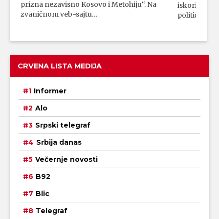
prizna nezavisno Kosovo i Metohiju“. Na
iskorišćava
zvaničnom veb-sajtu…
političkim 
CRVENA LISTA MEDIJA
Informer
Alo
Srpski telegraf
Srbija danas
Večernje novosti
B92
Blic
Telegraf