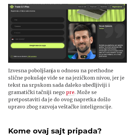
Izvesna poboljšanja u odnosu na prethodne
slične pokušaje vide se na jezičkom nivou, jer je
tekst na srpskom sada daleko ubedljiviji i
gramatički tačniji nego
pre
. Može se
pretpostaviti da je do ovog napretka došlo
upravo zbog razvoja veštačke inteligencije.
Kome ovaj sajt pripada?