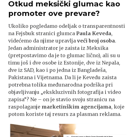
Otkud meksički glumac kao
promoter ove prevare?
Ukoliko pogledamo odeljak o transparentnosti
na Fejsbuk stranici glumca
Paula Keveda
,
videćemo da njime upravlja
veći broj osoba
.
Jedan administrator je zaista iz Meksika
(pretpostavimo da je to glumac lično), ali su u
timu još i dve osobe iz Estonije, dve iz Nepala,
dve iz SAD, kao i po jedna iz Bangladeša,
Pakistana i Vijetnama. Da li je Kevedu zaista
potrebna tolika međunarodna podrška pri
objavljivanju „ekskluzivnih fotografija i video
zapisa“? Ne – on je stavio svoju stranicu na
raspolaganje
marketinškim agencijama
, koje
potom koriste taj resurs za plasman reklama.