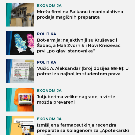
EKONOMIJA
Mreža firmi na Balkanu i manipulativna
prodaja magičnih preparata
POLITIKA
Bot-armija: najaktivniji su Kruševac i
Šabac, a Mali Zvornik i Novi Kneževac
prvi „po glavi stanovnika“
POLITIKA
Vučić A. Aleksandar (broj dosijea 88-8): U
potrazi za najboljim studentom prava
EKONOMIJA
Jutjuberima velike nagrade, a vi ste
možda prevareni
EKONOMIJA
Izmišljena farmaceutkinja recenzira
preparate sa kolagenom za „Apotekarski