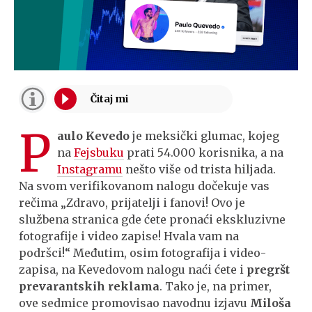
P
aulo Kevedo
je meksički glumac, kojeg
na
Fejsbuku
prati 54.000 korisnika, a na
Instagramu
nešto više od trista hiljada.
Na svom verifikovanom nalogu dočekuje vas
rečima „Zdravo, prijatelji i fanovi! Ovo je
službena stranica gde ćete pronaći ekskluzivne
fotografije i video zapise! Hvala vam na
podršci!“ Međutim, osim fotografija i video-
zapisa, na Kevedovom nalogu naći ćete i
pregršt
prevarantskih reklama
. Tako je, na primer,
ove sedmice promovisao navodnu izjavu
Miloša