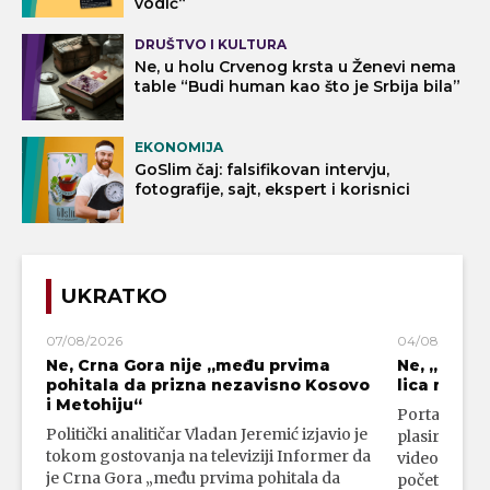
vodič“
DRUŠTVO I KULTURA
Ne, u holu Crvenog krsta u Ženevi nema
table “Budi human kao što je Srbija bila”
EKONOMIJA
GoSlim čaj: falsifikovan intervju,
fotografije, sajt, ekspert i korisnici
UKRATKO
07/08/2026
04/08/2026
Ne, Crna Gora nije „među prvima
Ne, „blok
pohitala da prizna nezavisno Kosovo
lica mahali
i Metohiju“
Portal 24 se
Politički analitičar Vladan Jeremić izjavio je
plasirali su
tokom gostovanja na televiziji Informer da
video-snimk
je Crna Gora „među prvima pohitala da
početka vojn