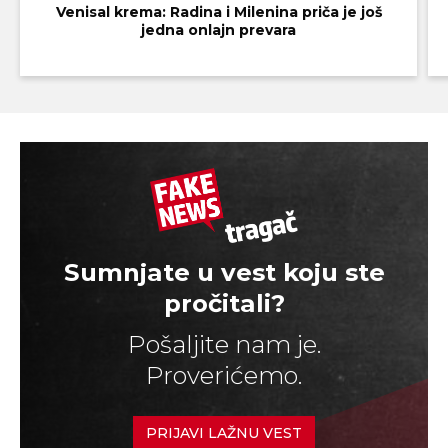
Venisal krema: Radina i Milenina priča je još
jedna onlajn prevara
Sumnjate u vest koju ste
pročitali?
Pošaljite nam je.
Proverićemo.
PRIJAVI LAŽNU VEST