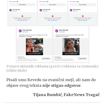
Primeri ukinutih reklama (gore) i reklama za rumunsko
tržište (dole)
Pisali smo Kevedu na zvanični mejl, ali nam do
objave ovog teksta
nije stigao odgovor
.
Tijana Bumbić, FakeNews Tragač