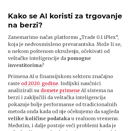
Kako se AI koristi za trgovanje
na berzi?
Zanemarimo načas platformu „Trade 0.1 iPlex“,
koja je nedvosmisleno prevarantska. Može li se,
u nekom poštenom okruženju, očekivati od
veštačke inteligencije da
pomogne
investitorima
?
Primena AI u finansijskom sektoru značajno
raste
od 2020. godine
. Indijski naučnici
analizirali su
domete primene
AI sistema na
berzi i zaključili da veštačka inteligencija
pokazuje bolje performanse od tradicionalnih
metoda onda kada od nje očekujemo da sagleda
velike količine podataka
u realnom vremenu.
Međutim, i dalje postoje veći problemi kada je