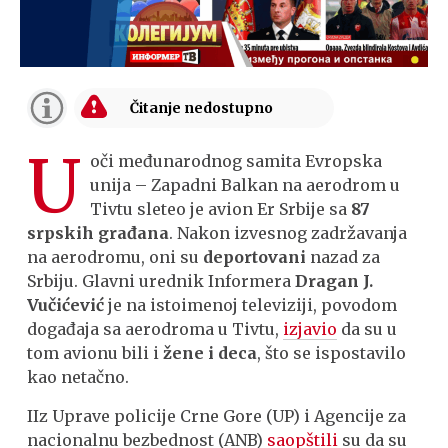
U
oči međunarodnog samita Evropska
unija – Zapadni Balkan na aerodrom u
Tivtu sleteo je avion Er Srbije sa
87
srpskih građana
. Nakon izvesnog zadržavanja
na aerodromu, oni su
deportovani
nazad za
Srbiju. Glavni urednik Informera
Dragan J.
Vučićević
je na istoimenoj televiziji, povodom
događaja sa aerodroma u Tivtu,
izjavio
da su u
tom avionu bili i
žene i deca
, što se ispostavilo
kao netačno.
IIz Uprave policije Crne Gore (UP) i Agencije za
nacionalnu bezbednost (ANB)
saopštili
su da su