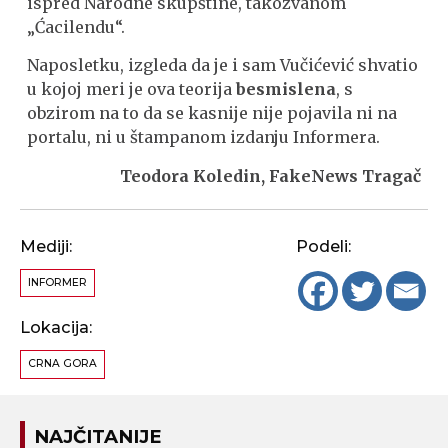
ispred Narodne skupštine, takozvanom
„Ćacilendu“.
Naposletku, izgleda da je i sam Vučićević shvatio
u kojoj meri je ova teorija
besmislena
, s
obzirom na to da se kasnije nije pojavila ni na
portalu, ni u štampanom izdanju Informera.
Teodora Koledin, FakeNews Tragač
Mediji:
Podeli:
INFORMER
Lokacija:
CRNA GORA
NAJČITANIJE