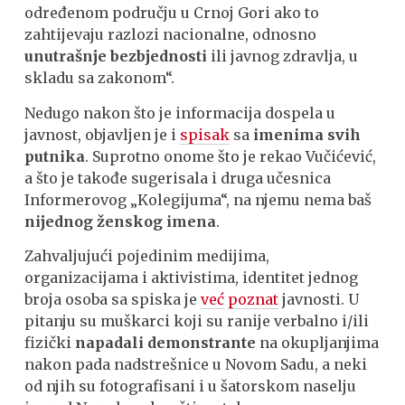
određenom području u Crnoj Gori ako to
zahtijevaju razlozi nacionalne, odnosno
unutrašnje bezbjednosti
ili javnog zdravlja, u
skladu sa zakonom“.
Nedugo nakon što je informacija dospela u
javnost, objavljen je i
spisak
sa
imenima svih
putnika
. Suprotno onome što je rekao Vučićević,
a što je takođe sugerisala i druga učesnica
Informerovog „Kolegijuma“, na njemu nema baš
nijednog ženskog imena
.
Zahvaljujući pojedinim medijima,
organizacijama i aktivistima, identitet jednog
broja osoba sa spiska je
već
poznat
javnosti. U
pitanju su muškarci koji su ranije verbalno i/ili
fizički
napadali demonstrante
na okupljanjima
nakon pada nadstrešnice u Novom Sadu, a neki
od njih su fotografisani i u šatorskom naselju