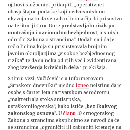
njihovi službenici prikupili „operativne i
obavještajne podatke koji nedvosmisleno
ukazuju na to da se radi o licima čije bi prisustvo
na teritoriji Crne Gore
predstavljalo rizik po
unutrašnju i nacionalnu bezbjednost
, u smislu
odredbi Zakona o strancima“. Dodali su i da je
reč o licima koja su prisustvovala brojnim
javnim okupljanjima „visokog bezbjednosnog
rizika“, te da su neka od njih već i evidentirana
zbog
izvršenja krivičnih dela
i prekršaja.
S tim u vezi, Vučićević je u Informerovom
„Srpskom dnevniku“ ujedno
izneo
neistinu da je
osobe s čarter leta na tivatskom aerodromu
„maltretirala stoka antisrpska,
ustaškomilogorska“, kako ističe „
bez ikakvog
zakonskog osnova
“. U
članu
10 crnogorskog
Zakona o strancima eksplicitno se navodi da će
se strancima „ograničiti ili zabraniti kretanje na