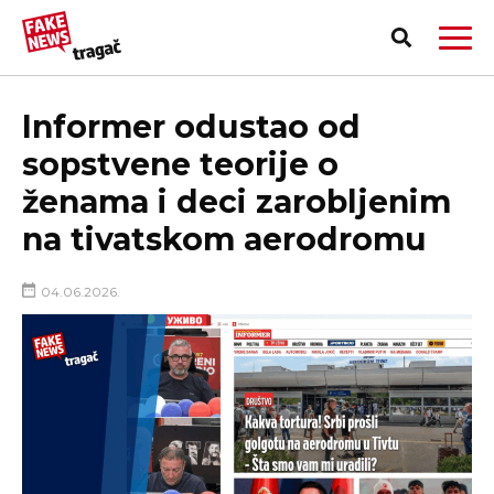
Informer odustao od
sopstvene teorije o
ženama i deci zarobljenim
na tivatskom aerodromu
04.06.2026.
PRIJAVI LAŽNU VEST!