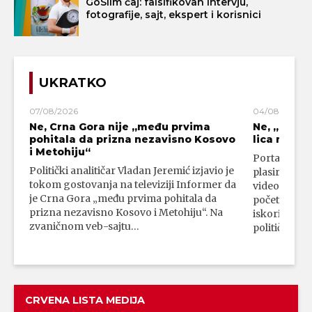
GoSlim čaj: falsifikovan intervju,
fotografije, sajt, ekspert i korisnici
UKRATKO
07/08/2026
04/08/2026
Ne, Crna Gora nije „među prvima
Ne, „blok
pohitala da prizna nezavisno Kosovo
lica mahali
i Metohiju“
Portal 24 se
Politički analitičar Vladan Jeremić izjavio je
plasirali su
tokom gostovanja na televiziji Informer da
video-snimk
je Crna Gora „među prvima pohitala da
početka vojn
prizna nezavisno Kosovo i Metohiju“. Na
iskorišćava
zvaničnom veb-sajtu…
političkim 
CRVENA LISTA MEDIJA