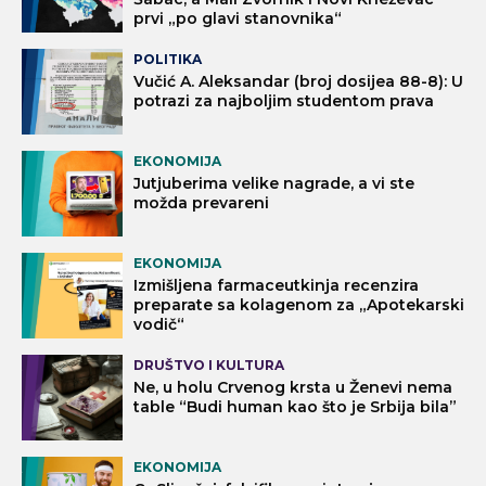
prvi „po glavi stanovnika“
POLITIKA
Vučić A. Aleksandar (broj dosijea 88-8): U
potrazi za najboljim studentom prava
EKONOMIJA
Jutjuberima velike nagrade, a vi ste
možda prevareni
EKONOMIJA
Izmišljena farmaceutkinja recenzira
preparate sa kolagenom za „Apotekarski
vodič“
DRUŠTVO I KULTURA
Ne, u holu Crvenog krsta u Ženevi nema
table “Budi human kao što je Srbija bila”
EKONOMIJA