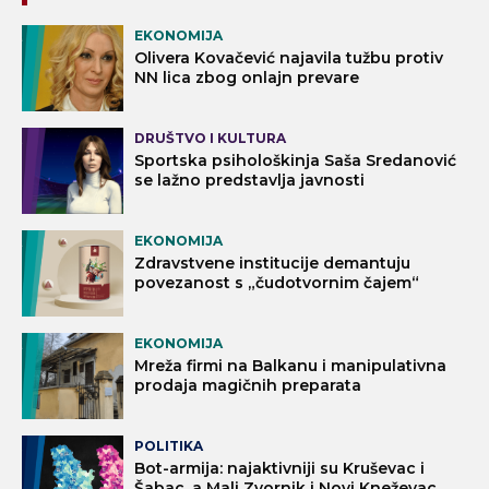
EKONOMIJA
Olivera Kovačević najavila tužbu protiv
NN lica zbog onlajn prevare
DRUŠTVO I KULTURA
Sportska psihološkinja Saša Sredanović
se lažno predstavlja javnosti
EKONOMIJA
Zdravstvene institucije demantuju
povezanost s „čudotvornim čajem“
EKONOMIJA
Mreža firmi na Balkanu i manipulativna
prodaja magičnih preparata
POLITIKA
Bot-armija: najaktivniji su Kruševac i
Šabac, a Mali Zvornik i Novi Kneževac