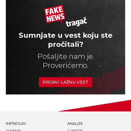
Sumnjate u vest koju ste
pročitali?
Pošaljite nam je.
Proverićemo.
PRIJAVI LAŽNU VEST
IMPRESUM
ANALIZE
O NAMA
U AKCIJI