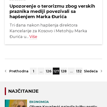
Upozorenje o terorizmu zbog verskih
praznika mediji povezivali sa
hapšenjem Marka Đurića
Tri dana nakon hapšenja direktora
Kancelarije za Kosovo i Metohiju Marka
Đurića u...
Više
Prethodna
1
…
126
127
128
…
132
Sledeća
NAJČITANIJE
EKONOMIJA
Olivera Kovačević najavila tužbu protiv