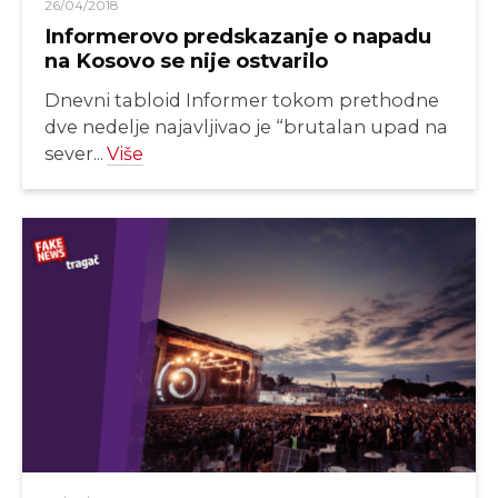
26/04/2018
Informerovo predskazanje o napadu
na Kosovo se nije ostvarilo
Dnevni tabloid Informer tokom prethodne
dve nedelje najavljivao je “brutalan upad na
sever...
Više