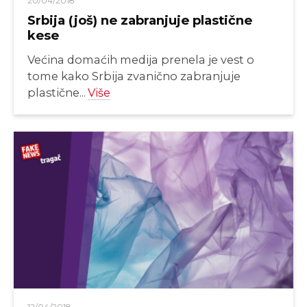
20/04/2018
Srbija (još) ne zabranjuje plastične
kese
Većina domaćih medija prenela je vest o
tome kako Srbija zvanično zabranjuje
plastične...
Više
12/04/2018