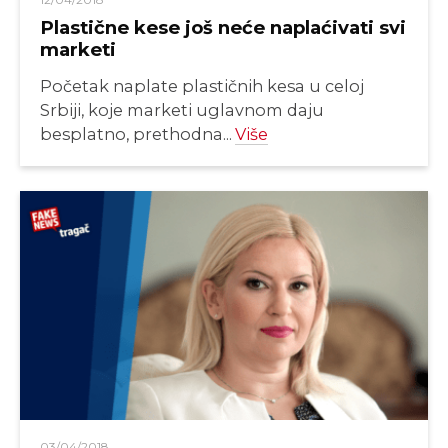
Plastične kese još neće naplaćivati svi
marketi
Početak naplate plastičnih kesa u celoj
Srbiji, koje marketi uglavnom daju
besplatno, prethodna...
Više
03/04/2018