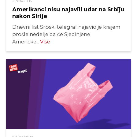
21/04/2018
Amerikanci nisu najavili udar na Srbiju
nakon Sirije
Dnevni list Srpski telegraf najavio je krajem
prošle nedelje da će Sjedinjene
Američke...
Više