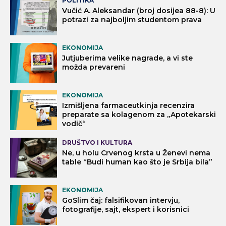
POLITIKA
Vučić A. Aleksandar (broj dosijea 88-8): U
potrazi za najboljim studentom prava
EKONOMIJA
Jutjuberima velike nagrade, a vi ste
možda prevareni
EKONOMIJA
Izmišljena farmaceutkinja recenzira
preparate sa kolagenom za „Apotekarski
vodič“
DRUŠTVO I KULTURA
Ne, u holu Crvenog krsta u Ženevi nema
table “Budi human kao što je Srbija bila”
EKONOMIJA
GoSlim čaj: falsifikovan intervju,
fotografije, sajt, ekspert i korisnici