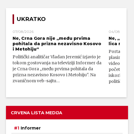
UKRATKO
07/08/2026
04/08/2026
Ne, Crna Gora nije „među prvima
Ne, „blok
pohitala da prizna nezavisno Kosovo
lica mahali
i Metohiju“
Portal 24 se
Politički analitičar Vladan Jeremić izjavio je
plasirali su
tokom gostovanja na televiziji Informer da
video-snimk
je Crna Gora „među prvima pohitala da
početka vojn
prizna nezavisno Kosovo i Metohiju“. Na
iskorišćava
zvaničnom veb-sajtu…
političkim 
CRVENA LISTA MEDIJA
Informer