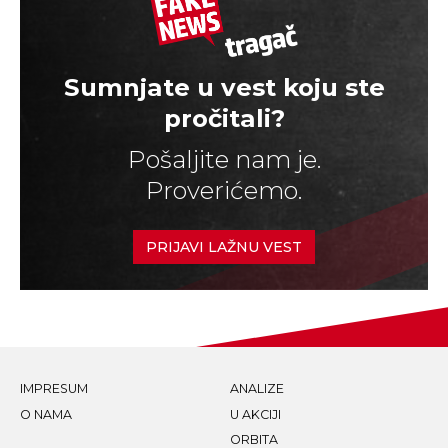
Sumnjate u vest koju ste
pročitali?
Pošaljite nam je.
Proverićemo.
PRIJAVI LAŽNU VEST
IMPRESUM
ANALIZE
O NAMA
U AKCIJI
ORBITA