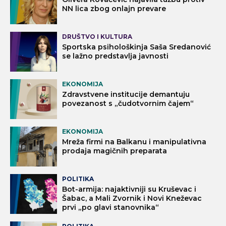
NN lica zbog onlajn prevare
DRUŠTVO I KULTURA
Sportska psihološkinja Saša Sredanović
se lažno predstavlja javnosti
EKONOMIJA
Zdravstvene institucije demantuju
povezanost s „čudotvornim čajem“
EKONOMIJA
Mreža firmi na Balkanu i manipulativna
prodaja magičnih preparata
POLITIKA
Bot-armija: najaktivniji su Kruševac i
Šabac, a Mali Zvornik i Novi Kneževac
prvi „po glavi stanovnika“