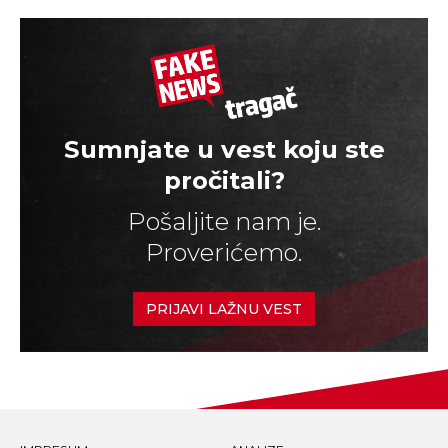
Sumnjate u vest koju ste
pročitali?
Pošaljite nam je.
Proverićemo.
PRIJAVI LAŽNU VEST