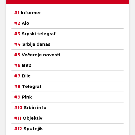
Informer
Alo
Srpski telegraf
Srbija danas
Večernje novosti
B92
Blic
Telegraf
Pink
Srbin info
Objektiv
Sputnjik