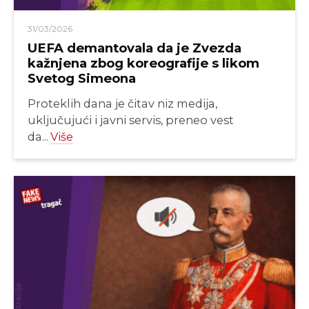
31/03/2026
UEFA demantovala da je Zvezda
kažnjena zbog koreografije s likom
Svetog Simeona
Proteklih dana je čitav niz medija,
uključujući i javni servis, preneo vest
da...
Više