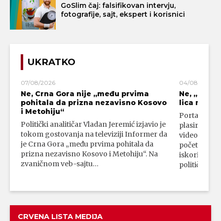
GoSlim čaj: falsifikovan intervju,
fotografije, sajt, ekspert i korisnici
UKRATKO
07/08/2026
04/08/2026
Ne, Crna Gora nije „među prvima
Ne, „blok
pohitala da prizna nezavisno Kosovo
lica mahali
i Metohiju“
Portal 24 se
Politički analitičar Vladan Jeremić izjavio je
plasirali su
tokom gostovanja na televiziji Informer da
video-snimk
je Crna Gora „među prvima pohitala da
početka vojn
prizna nezavisno Kosovo i Metohiju“. Na
iskorišćava
zvaničnom veb-sajtu…
političkim 
CRVENA LISTA MEDIJA