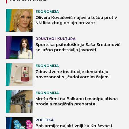
EKONOMIJA
Olivera Kovačević najavila tužbu protiv
NN lica zbog onlajn prevare
DRUŠTVO I KULTURA
Sportska psihološkinja Saša Sredanović
se lažno predstavlja javnosti
EKONOMIJA
Zdravstvene institucije demantuju
povezanost s „čudotvornim čajem“
EKONOMIJA
Mreža firmi na Balkanu i manipulativna
prodaja magičnih preparata
POLITIKA
Bot-armija: najaktivniji su Kruševac i