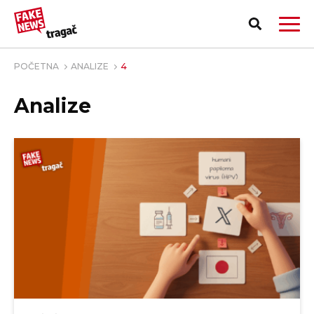
POČETNA
ANALIZE
4
Analize
PRIJAVI LAŽNU VEST!