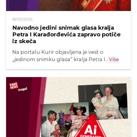
18/03/2026
Navodno jedini snimak glasa kralja
Petra I Karađorđevića zapravo potiče
iz skeča
Na portalu Kurir objavljena je vest o
„jedinom snimku glasa“ kralja Petra I...
Više