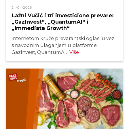
24/04/2026
Lažni Vučić i tri investicione prevare:
„GazInvest“, „QuantumAI“ i
„Immediate Growth“
Internetom kruže prevarantski oglasi u vezi
s navodnim ulaganjem u platforme
GazInvest, QuantumAI...
Više