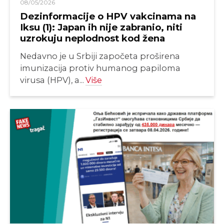
08/05/2026
Dezinformacije o HPV vakcinama na
Iksu (1): Japan ih nije zabranio, niti
uzrokuju neplodnost kod žena
Nedavno je u Srbiji započeta proširena
imunizacija protiv humanog papiloma
virusa (HPV), a...
Više