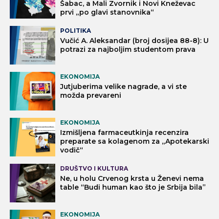
Šabac, a Mali Zvornik i Novi Kneževac
prvi „po glavi stanovnika“
POLITIKA
Vučić A. Aleksandar (broj dosijea 88-8): U
potrazi za najboljim studentom prava
EKONOMIJA
Jutjuberima velike nagrade, a vi ste
možda prevareni
EKONOMIJA
Izmišljena farmaceutkinja recenzira
preparate sa kolagenom za „Apotekarski
vodič“
DRUŠTVO I KULTURA
Ne, u holu Crvenog krsta u Ženevi nema
table “Budi human kao što je Srbija bila”
EKONOMIJA