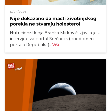
17/04/2026
Nije dokazano da masti životinjskog
porekla ne stvaraju holesterol
Nutricionistkinja Branka Mirković izjavila je u
intervjuu za portal Srećne.rs (poddomen
portala Republika)...
Više