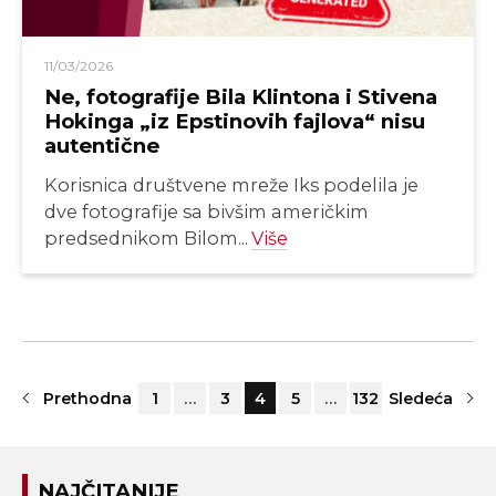
11/03/2026
Ne, fotografije Bila Klintona i Stivena
Hokinga „iz Epstinovih fajlova“ nisu
autentične
Korisnica društvene mreže Iks podelila je
dve fotografije sa bivšim američkim
predsednikom Bilom...
Više
Prethodna
1
…
3
4
5
…
132
Sledeća
NAJČITANIJE