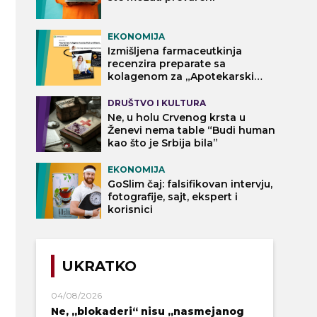
EKONOMIJA
Izmišljena farmaceutkinja
recenzira preparate sa
kolagenom za „Apotekarski
vodič“
DRUŠTVO I KULTURA
Ne, u holu Crvenog krsta u
Ženevi nema table “Budi human
kao što je Srbija bila”
EKONOMIJA
GoSlim čaj: falsifikovan intervju,
fotografije, sajt, ekspert i
korisnici
UKRATKO
04/08/2026
Ne, „blokaderi“ nisu „nasmejanog