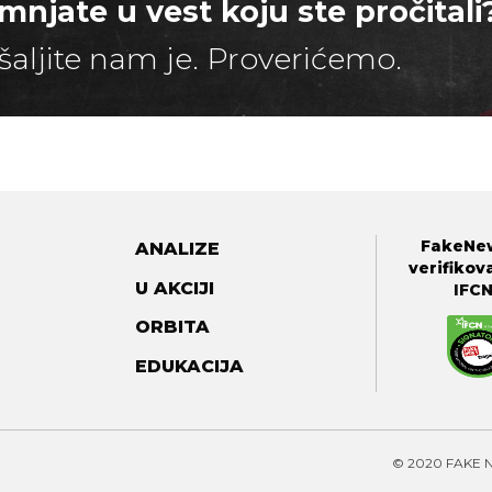
mnjate u vest koju ste pročitali
šaljite nam je. Proverićemo.
FakeNew
ANALIZE
verifikov
U AKCIJI
IFC
ORBITA
EDUKACIJA
© 2020 FAKE 