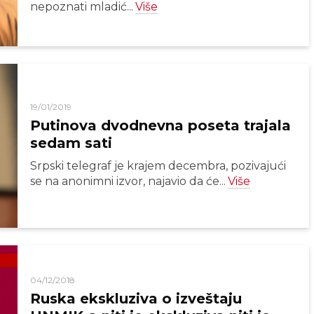
nepoznati mladić...
Više
19/01/2019
Putinova dvodnevna poseta trajala
sedam sati
Srpski telegraf je krajem decembra, pozivajući
se na anonimni izvor, najavio da će...
Više
04/12/2018
Ruska ekskluziva o izveštaju