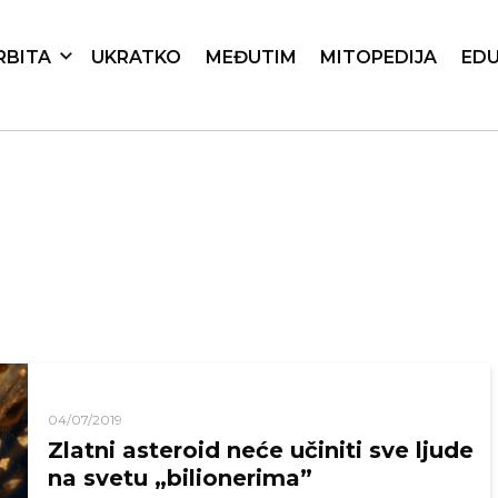
RBITA
UKRATKO
MEĐUTIM
MITOPEDIJA
EDU
04/07/2019
Zlatni asteroid neće učiniti sve ljude
na svetu „bilionerima”