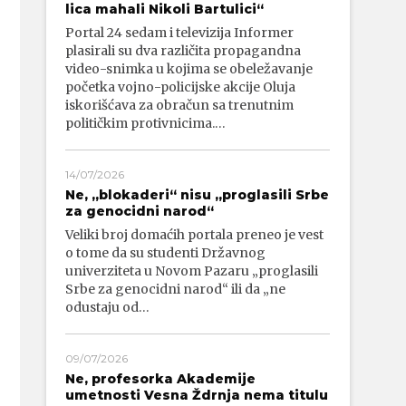
lica mahali Nikoli Bartulici“
Portal 24 sedam i televizija Informer
plasirali su dva različita propagandna
video-snimka u kojima se obeležavanje
početka vojno-policijske akcije Oluja
iskorišćava za obračun sa trenutnim
političkim protivnicima.…
14/07/2026
Ne, „blokaderi“ nisu „proglasili Srbe
za genocidni narod“
Veliki broj domaćih portala preneo je vest
o tome da su studenti Državnog
univerziteta u Novom Pazaru „proglasili
Srbe za genocidni narod“ ili da „ne
odustaju od…
09/07/2026
Ne, profesorka Akademije
umetnosti Vesna Ždrnja nema titulu