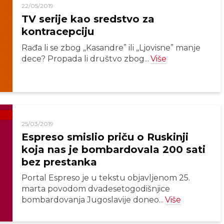
22/05/2019
TV serije kao sredstvo za
kontracepciju
Rađa li se zbog „Kasandre” ili „Ljovisne” manje
dece? Propada li društvo zbog...
Više
25/03/2019
Espreso smislio priču o Ruskinji
koja nas je bombardovala 200 sati
bez prestanka
Portal Espreso je u tekstu objavljenom 25.
marta povodom dvadesetogodišnjice
bombardovanja Jugoslavije doneo...
Više