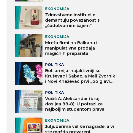
EKONOMIJA
Zdravstvene institucije
demantuju povezanost s
„čudotvornim čajem“
EKONOMIJA
Mreža firmi na Balkanu i
manipulativna prodaja
magičnih preparata
POLITIKA
Bot-armija: najaktivniji su
Kruševac i Šabac, a Mali Zvornik
i Novi Kneževac prvi „po glavi
stanovnika“
POLITIKA
Vučić A. Aleksandar (broj
dosijea 88-8): U potrazi za
najboljim studentom prava
EKONOMIJA
Jutjuberima velike nagrade, a vi
ste možda prevareni