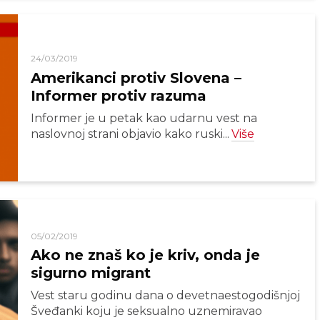
24/03/2019
Amerikanci protiv Slovena –
Informer protiv razuma
Informer je u petak kao udarnu vest na
naslovnoj strani objavio kako ruski...
Više
05/02/2019
Ako ne znaš ko je kriv, onda je
sigurno migrant
Vest staru godinu dana o devetnaestogodišnjoj
Šveđanki koju je seksualno uznemiravao