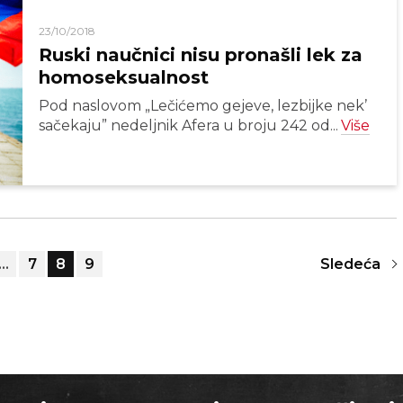
23/10/2018
Ruski naučnici nisu pronašli lek za
homoseksualnost
Pod naslovom „Lečićemo gejeve, lezbijke nek’
sačekaju” nedeljnik Afera u broju 242 od...
Više
…
7
8
9
Sledeća