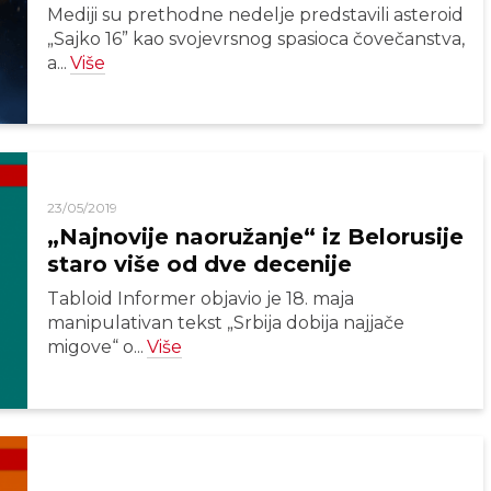
Mediji su prethodne nedelje predstavili asteroid
„Sajko 16” kao svojevrsnog spasioca čovečanstva,
a...
Više
23/05/2019
„Najnovije naoružanje“ iz Belorusije
staro više od dve decenije
Tabloid Informer objavio je 18. maja
manipulativan tekst „Srbija dobija najjače
migove“ o...
Više