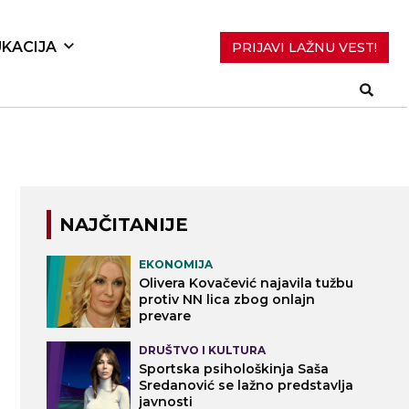
KACIJA
PRIJAVI LAŽNU VEST!
NAJČITANIJE
EKONOMIJA
Olivera Kovačević najavila tužbu
protiv NN lica zbog onlajn
prevare
DRUŠTVO I KULTURA
Sportska psihološkinja Saša
Sredanović se lažno predstavlja
javnosti