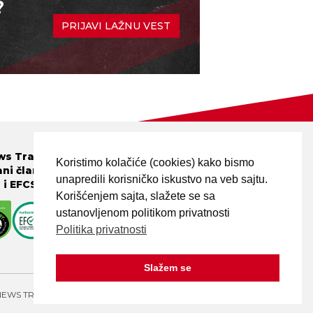
?
PRIJAVI LAŽNU VEST
PRATITE NAS
s Tragač je
Koristimo kolačiće (cookies) kako bismo
ani član mreža
unapredili korisničko iskustvo na veb sajtu.
N
i
EFCSN
.
Korišćenjem sajta, slažete se sa
ustanovljenom politikom privatnosti
PRIJAVI LAŽNU VEST!
Politika privatnosti
Slažem se
NEWS TRAGAČ - ALL RIGHTS RESERVED. DESIGN BY
ELDER