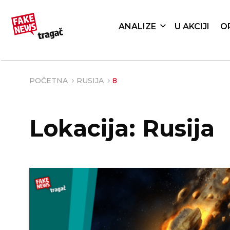
ANALIZE
U AKCIJI
O
POČETNA
RUSIJA
8
Lokacija: Rusija