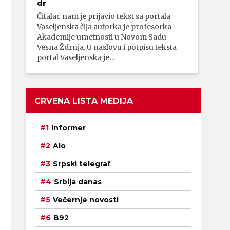
dr
Čitalac nam je prijavio tekst sa portala
Vaseljenska čija autorka je profesorka
Akademije umetnosti u Novom Sadu
Vesna Ždrnja. U naslovu i potpisu teksta
portal Vaseljenska je…
CRVENA LISTA MEDIJA
Informer
Alo
Srpski telegraf
Srbija danas
Večernje novosti
B92