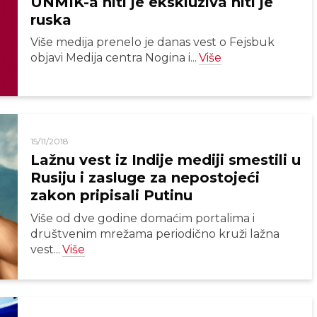
UNMIK-a niti je ekskluziva niti je
ruska
Više medija prenelo je danas vest o Fejsbuk
objavi Medija centra Nogina i...
Više
15/11/2018
Lažnu vest iz Indije mediji smestili u
Rusiju i zasluge za nepostojeći
zakon pripisali Putinu
Više od dve godine domaćim portalima i
društvenim mrežama periodično kruži lažna
vest...
Više