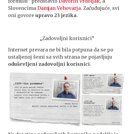
formulu“ predstavio
Davorin Vrdoljak
, a
Slovencima
Damjan Vehovarja
. Začuđujuće, svi
oni govore
upravo 23 jezika
.
„Zadovoljni korisnici“
Internet prevara ne bi bila potpuna da se po
ustaljenoj šemi sa svih strana ne pojavljuju
oduševljeni zadovoljni korisnici
.