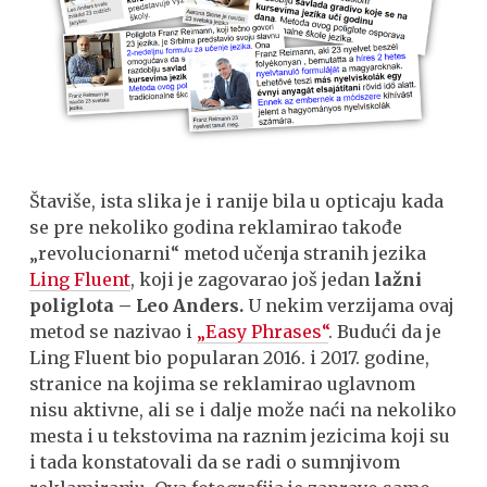
Štaviše, ista slika je i ranije bila u opticaju kada
se pre nekoliko godina reklamirao takođe
„revolucionarni“ metod učenja stranih jezika
Ling Fluent
, koji je zagovarao još jedan
lažni
poliglota – Leo Anders.
U nekim verzijama ovaj
metod se nazivao i
„Easy Phrases“
. Budući da je
Ling Fluent bio popularan 2016. i 2017. godine,
stranice na kojima se reklamirao uglavnom
nisu aktivne, ali se i dalje može naći na nekoliko
mesta i u tekstovima na raznim jezicima koji su
i tada konstatovali da se radi o sumnjivom