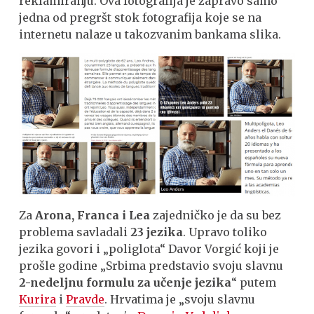
reklamiranju. Ova fotografija je zapravo samo
jedna od pregršt stok fotografija koje se na
internetu nalaze u takozvanim bankama slika.
Za
Arona, Franca i Lea
zajedničko je da su bez
problema savladali
23 jezika
. Upravo toliko
jezika govori i „poliglota“ Davor Vorgić koji je
prošle godine „Srbima predstavio svoju slavnu
2-nedeljnu formulu za učenje jezika
“ putem
Kurira
i
Pravde
. Hrvatima je „svoju slavnu