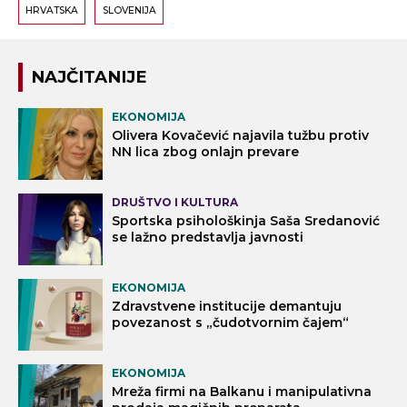
HRVATSKA
SLOVENIJA
NAJČITANIJE
EKONOMIJA
Olivera Kovačević najavila tužbu protiv
NN lica zbog onlajn prevare
DRUŠTVO I KULTURA
Sportska psihološkinja Saša Sredanović
se lažno predstavlja javnosti
EKONOMIJA
Zdravstvene institucije demantuju
povezanost s „čudotvornim čajem“
EKONOMIJA
Mreža firmi na Balkanu i manipulativna