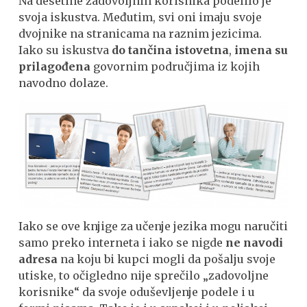
Na desetine zadovoljnih korisnika podelilo je
svoja iskustva. Međutim, svi oni imaju svoje
dvojnike na stranicama na raznim jezicima.
Iako su iskustva
do tančina istovetna
,
imena su
prilagođena
govornim područjima iz kojih
navodno dolaze.
Iako se ove knjige za učenje jezika mogu naručiti
samo preko interneta i iako se nigde
ne navodi
adresa
na koju bi kupci mogli da pošalju svoje
utiske, to očigledno nije sprečilo „zadovoljne
korisnike“ da svoje oduševljenje podele i u