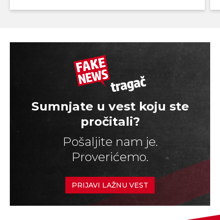
Sumnjate u vest koju ste
pročitali?
Pošaljite nam je.
Proverićemo.
PRIJAVI LAŽNU VEST