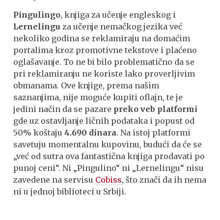
Pingulingo
, knjiga za učenje engleskog i
Lernelingu
za učenje nemačkog jezika već
nekoliko godina se reklamiraju na domaćim
portalima kroz promotivne tekstove i plaćeno
oglašavanje. To ne bi bilo problematično da se
pri reklamiranju ne koriste lako proverljivim
obmanama. Ove knjige, prema našim
saznanjima, nije moguće kupiti oflajn, te je
jedini način da se pazare
preko veb platformi
gde uz ostavljanje ličnih podataka i popust od
50% koštaju
4.690 dinara
. Na istoj platformi
savetuju momentalnu kupovinu, budući da će se
„već od sutra ova fantastična knjiga prodavati po
punoj ceni“. Ni „Pingulino“ ni „Lernelingu“ nisu
zavedene na servisu
Cobiss
, što znači da ih nema
ni u jednoj biblioteci u Srbiji.