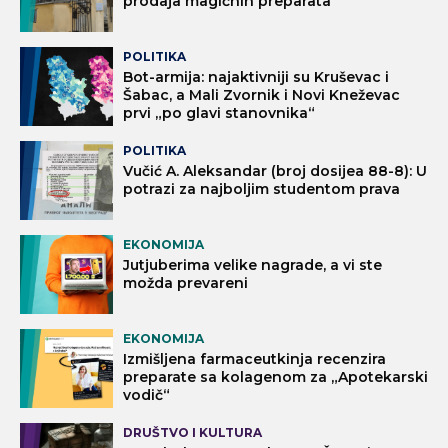
prodaja magičnih preparata
POLITIKA
Bot-armija: najaktivniji su Kruševac i
Šabac, a Mali Zvornik i Novi Kneževac
prvi „po glavi stanovnika“
POLITIKA
Vučić A. Aleksandar (broj dosijea 88-8): U
potrazi za najboljim studentom prava
EKONOMIJA
Jutjuberima velike nagrade, a vi ste
možda prevareni
EKONOMIJA
Izmišljena farmaceutkinja recenzira
preparate sa kolagenom za „Apotekarski
vodič“
DRUŠTVO I KULTURA