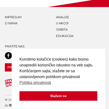
IMPRESUM
ANALIZE
O NAMA
U AKCIJI
ORBITA
EDUKACIJA
PRATITE NAS
Koristimo kolačiće (cookies) kako bismo
unapredili korisničko iskustvo na veb sajtu.
PRIJAVI LAŽNU VEST!
Korišćenjem sajta, slažete se sa
ustanovljenom politikom privatnosti
Politika privatnosti
Slažem se
© 2020 FAKE NEWS TRAGAČ - ALL RIGHTS RESERVED. DESIGN
BY
ELDER