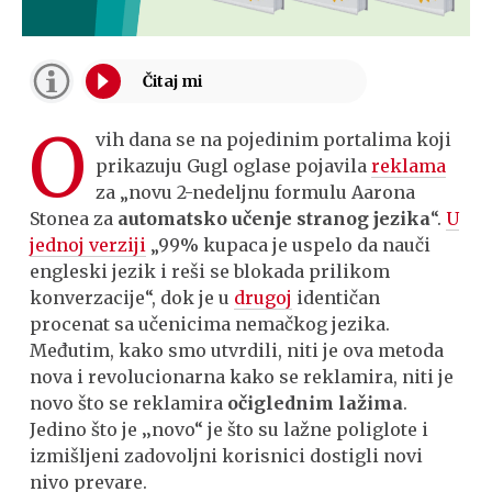
O
vih dana se na pojedinim portalima koji
prikazuju Gugl oglase pojavila
reklama
za „novu 2-nedeljnu formulu Aarona
Stonea za
automatsko učenje stranog jezika
“.
U
jednoj verziji
„99% kupaca je uspelo da nauči
engleski jezik i reši se blokada prilikom
konverzacije“, dok je u
drugoj
identičan
procenat sa učenicima nemačkog jezika.
Međutim, kako smo utvrdili, niti je ova metoda
nova i revolucionarna kako se reklamira, niti je
novo što se reklamira
očiglednim lažima
.
Jedino što je ‚‚novo“ je što su lažne poliglote i
izmišljeni zadovoljni korisnici dostigli novi
nivo prevare.