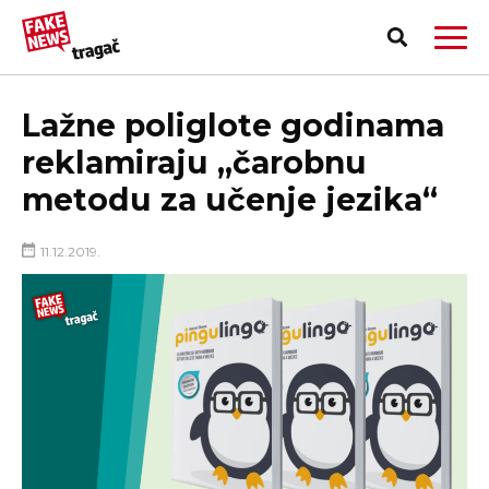
Lažne poliglote godinama
reklamiraju „čarobnu
metodu za učenje jezika“
11.12.2019.
PRIJAVI LAŽNU VEST!