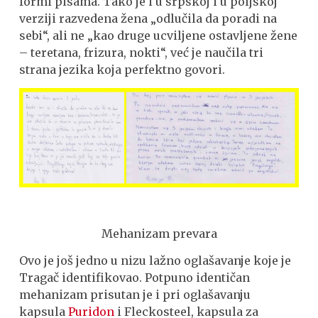
formi pisama. Tako je i u srpskoj i u poljskoj
verziji razvedena žena „odlučila da poradi na
sebi“, ali ne „kao druge ucviljene ostavljene žene
– teretana, frizura, nokti“, već je naučila tri
strana jezika koja perfektno govori.
Mehanizam prevara
Ovo je još jedno u nizu lažno oglašavanje koje je
Tragač identifikovao. Potpuno identičan
mehanizam prisutan je i pri oglašavanju
kapsula
Puridon
i Fleckosteel, kapsula za