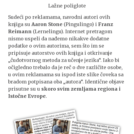
Lažne poliglote
Sudeći po reklamama, navodni autori ovih
knjiga su
Aaron Stone
(Pingulingo) i
Franz
Reimann
(Lernelingu). Internet pretragom
nismo uspeli da nađemo nikakve dodatne
podatke o ovim autorima, sem što im se
pripisuje autorstvo ovih knjiga i otkrivanje
„čudotvornog metoda za učenje jezika“. Iako bi
očigledno trebalo da je reč o dve različite osobe,
u ovim reklamama su ispod iste slike čoveka sa
bradom potpisana oba „autora“. Identične objave
prisutne su u
skoro svim zemljama regiona i
Istočne Evrope
.