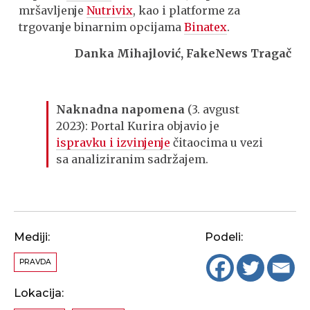
mršavljenje
Nutrivix
, kao i platforme za
trgovanje binarnim opcijama
Binatex
.
Danka Mihajlović, FakeNews Tragač
Naknadna napomena
(3. avgust
2023): Portal Kurira objavio je
ispravku i izvinjenje
čitaocima u vezi
sa analiziranim sadržajem.
Mediji:
Podeli:
PRAVDA
Lokacija: