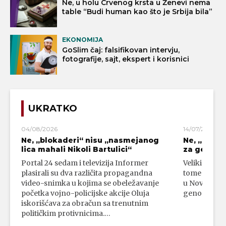
Ne, u holu Crvenog krsta u Ženevi nema
table “Budi human kao što je Srbija bila”
EKONOMIJA
GoSlim čaj: falsifikovan intervju,
fotografije, sajt, ekspert i korisnici
UKRATKO
04/08/2026
14/07/2026
Ne, „blokaderi“ nisu „nasmejanog
Ne, „bloka
lica mahali Nikoli Bartulici“
za genoci
Portal 24 sedam i televizija Informer
Veliki broj 
plasirali su dva različita propagandna
tome da su 
video-snimka u kojima se obeležavanje
u Novom Paz
početka vojno-policijske akcije Oluja
genocidni n
iskorišćava za obračun sa trenutnim
političkim protivnicima.…