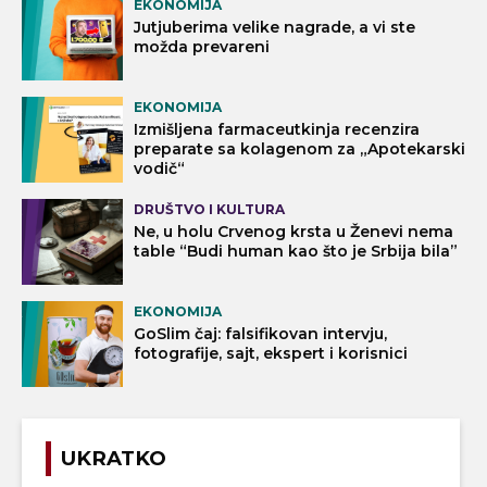
EKONOMIJA
Jutjuberima velike nagrade, a vi ste
možda prevareni
EKONOMIJA
Izmišljena farmaceutkinja recenzira
preparate sa kolagenom za „Apotekarski
vodič“
DRUŠTVO I KULTURA
Ne, u holu Crvenog krsta u Ženevi nema
table “Budi human kao što je Srbija bila”
EKONOMIJA
GoSlim čaj: falsifikovan intervju,
fotografije, sajt, ekspert i korisnici
UKRATKO