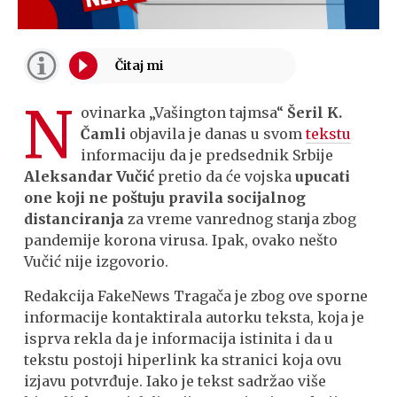
N
ovinarka „Vašington tajmsa“
Šeril K.
Čamli
objavila je danas u svom
tekstu
informaciju da je predsednik Srbije
Aleksandar Vučić
pretio da će vojska
upucati
one koji ne poštuju pravila socijalnog
distanciranja
za vreme vanrednog stanja zbog
pandemije korona virusa. Ipak, ovako nešto
Vučić nije izgovorio.
Redakcija FakeNews Tragača je zbog ove sporne
informacije kontaktirala autorku teksta, koja je
isprva rekla da je informacija istinita i da u
tekstu postoji hiperlink ka stranici koja ovu
izjavu potvrđuje. Iako je tekst sadržao više