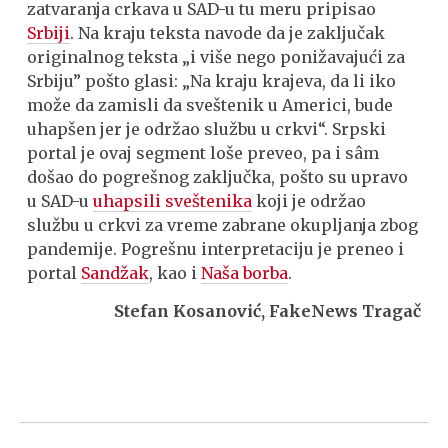
zatvaranja crkava u SAD-u tu meru pripisao
Srbiji
. Na kraju teksta navode da je zaključak
originalnog teksta „i više nego ponižavajući za
Srbiju” pošto glasi: „Na kraju krajeva, da li iko
može da zamisli da sveštenik u Americi, bude
uhapšen jer je održao službu u crkvi“. Srpski
portal je ovaj segment loše preveo, pa i sâm
došao do pogrešnog zaključka, pošto su upravo
u SAD-u
uhapsili sveštenika
koji je održao
službu u crkvi za vreme zabrane okupljanja zbog
pandemije. Pogrešnu interpretaciju je preneo i
portal
Sandžak
, kao i
Naša borba
.
Stefan Kosanović, FakeNews Tragač