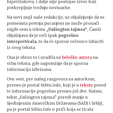
hiperlinkova, i dalje nije postojao izvor koji
potkrepljuje tvrdnju novinarke.
Na novi mejl naše redakcije, uz objašnjenje da se
pomenuta pretnja pucanjem ne može pronaći
nigde sem u tekstu
„Vašington tajmsa“
, Čamli
objašnjava da je reči ipak
pogrešno
interpretirala
, te da će sporne rečenice izbaciti
iz svog teksta.
Ona je ubrzo to i uradila uz
belešku autora
na
vrhu teksta, gde napominje da je sporna
informacija izbrisana.
Ovu vest, pre našeg razgovora sa autorkom,
preneo je portal Srbin.info, koji je u
tekstu
pored
te informacije pogrešno preneo još dve. Naime,
tekst „Vašington tajmsa” poredi stanje u
Sjedinjenim Američkim Državama (SAD) i Srbiji,
pa je portal Srbin.info u priči koja se ticala