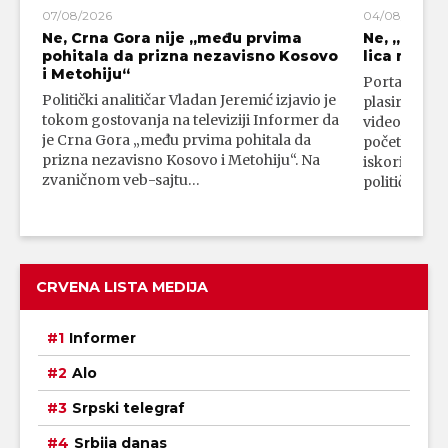
07/08/2026
04/08/2026
Ne, Crna Gora nije „među prvima
Ne, „blok
pohitala da prizna nezavisno Kosovo
lica mahali
i Metohiju“
Portal 24 se
Politički analitičar Vladan Jeremić izjavio je
plasirali su
tokom gostovanja na televiziji Informer da
video-snimk
je Crna Gora „među prvima pohitala da
početka vojn
prizna nezavisno Kosovo i Metohiju“. Na
iskorišćava
zvaničnom veb-sajtu…
političkim 
CRVENA LISTA MEDIJA
Informer
Alo
Srpski telegraf
Srbija danas