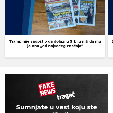
Tramp nije saopštio da dolazi u Srbiju niti da mu
je ona „od najvećeg značaja“
Sumnjate u vest koju ste