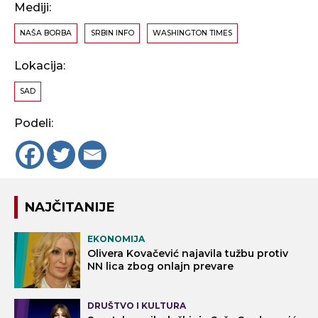
Mediji:
NAŠA BORBA
SRBIN INFO
WASHINGTON TIMES
Lokacija:
SAD
Podeli:
NAJČITANIJE
EKONOMIJA
Olivera Kovačević najavila tužbu protiv
NN lica zbog onlajn prevare
DRUŠTVO I KULTURA