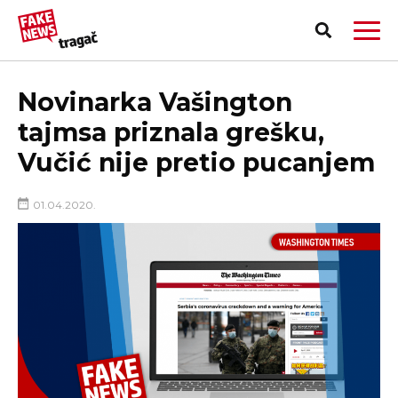
Novinarka Vašington
tajmsa priznala grešku,
Vučić nije pretio pucanjem
01.04.2020.
PRIJAVI LAŽNU VEST!