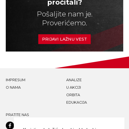
pročitali?
Pošaljite nam je.
Proverićemo.
PRIJAVI LAŽNU VEST
IMPRESUM
ANALIZE
O NAMA
U AKCIJI
ORBITA
EDUKACIJA
PRATITE NAS