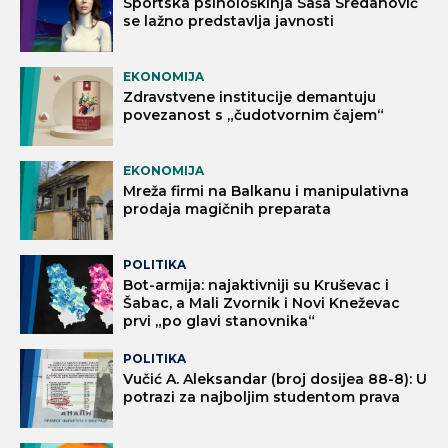
Sportska psihološkinja Saša Sredanović
se lažno predstavlja javnosti
EKONOMIJA
Zdravstvene institucije demantuju
povezanost s „čudotvornim čajem“
EKONOMIJA
Mreža firmi na Balkanu i manipulativna
prodaja magičnih preparata
POLITIKA
Bot-armija: najaktivniji su Kruševac i
Šabac, a Mali Zvornik i Novi Kneževac
prvi „po glavi stanovnika“
POLITIKA
Vučić A. Aleksandar (broj dosijea 88-8): U
potrazi za najboljim studentom prava