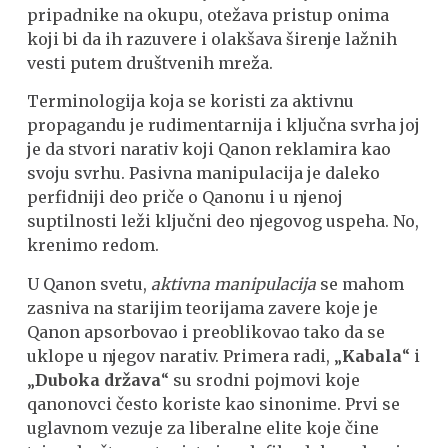
pripadnike na okupu, otežava pristup onima
koji bi da ih razuvere i olakšava širenje lažnih
vesti putem društvenih mreža.
Terminologija koja se koristi za aktivnu
propagandu je rudimentarnija i ključna svrha joj
je da stvori narativ koji Qanon reklamira kao
svoju svrhu. Pasivna manipulacija je daleko
perfidniji deo priče o Qanonu i u njenoj
suptilnosti leži ključni deo njegovog uspeha. No,
krenimo redom.
U Qanon svetu,
aktivna manipulacija
se mahom
zasniva na starijim teorijama zavere koje je
Qanon apsorbovao i preoblikovao tako da se
uklope u njegov narativ. Primera radi, „
Kabala
“ i
„
Duboka država
“ su srodni pojmovi koje
qanonovci često koriste kao sinonime. Prvi se
uglavnom vezuje za liberalne elite koje čine