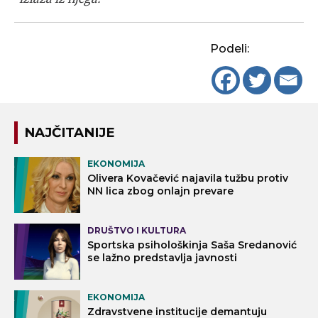
Podeli:
NAJČITANIJE
EKONOMIJA
Olivera Kovačević najavila tužbu protiv
NN lica zbog onlajn prevare
DRUŠTVO I KULTURA
Sportska psihološkinja Saša Sredanović
se lažno predstavlja javnosti
EKONOMIJA
Zdravstvene institucije demantuju