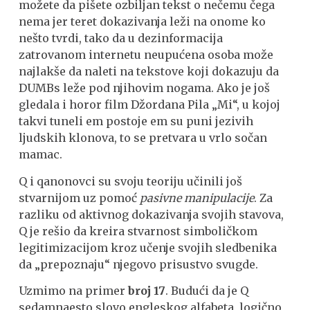
možete da pišete ozbiljan tekst o nečemu čega
nema jer teret dokazivanja leži na onome ko
nešto tvrdi, tako da u dezinformacija
zatrovanom internetu neupućena osoba može
najlakše da naleti na tekstove koji dokazuju da
DUMBs leže pod njihovim nogama. Ako je još
gledala i horor film Džordana Pila „Mi“, u kojoj
takvi tuneli em postoje em su puni jezivih
ljudskih klonova, to se pretvara u vrlo sočan
mamac.
Q i qanonovci su svoju teoriju učinili još
stvarnijom uz pomoć
pasivne manipulacije
. Za
razliku od aktivnog dokazivanja svojih stavova,
Q je rešio da kreira stvarnost simboličkom
legitimizacijom kroz učenje svojih sledbenika
da „prepoznaju“ njegovo prisustvo svugde.
Uzmimo na primer
broj 17
. Budući da je Q
sedamnaesto slovo engleskog alfabeta, logično