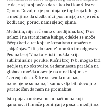
je da je taj broj počeo da se koristi kao šifra za
Qanon. Dovoljno je pominjanje tog broja bilo gde
u medijima da sledbenici posumnjaju da je reč o
kodiranoj poruci namenjenoj njima.
Međutim, nije reč samo o medijima: broj 17 se
nalazi i na stranicama knjiga, odakle se može
iščeprkati citat koji uz kreativno tumačenje
„objašnjava“ ili „dokazuje“ ono što im odgovara.
Pesma broj 17 na top-listi možda krije
subliminalne poruke. Kućni broj 17 bi mogao biti
nečije tajno skrovište. Sedamnaesta paralela na
globusu možda ukazuje na tunel kojim se
švercuju deca. Šifre su svuda oko nas,
namenjene su nama, i samo valja biti dovoljno
paranoičan da nam ne promaknu.
Istu pojavu uočavamo i u načinu na koji
qanonovci tumače pominjanje
pasa
u medijima.