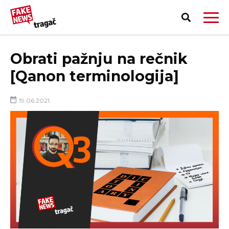
Obrati pažnju na rečnik
[Qanon terminologija]
19.06.2021.
PRIJAVI LAŽNU VEST!