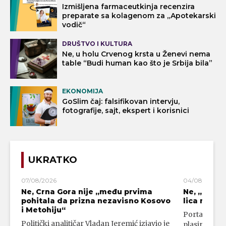
Izmišljena farmaceutkinja recenzira
preparate sa kolagenom za „Apotekarski
vodič“
DRUŠTVO I KULTURA
Ne, u holu Crvenog krsta u Ženevi nema
table “Budi human kao što je Srbija bila”
EKONOMIJA
GoSlim čaj: falsifikovan intervju,
fotografije, sajt, ekspert i korisnici
UKRATKO
07/08/2026
04/08/2026
Ne, Crna Gora nije „među prvima
Ne, „blok
pohitala da prizna nezavisno Kosovo
lica mahali
i Metohiju“
Portal 24 se
Politički analitičar Vladan Jeremić izjavio je
plasirali su