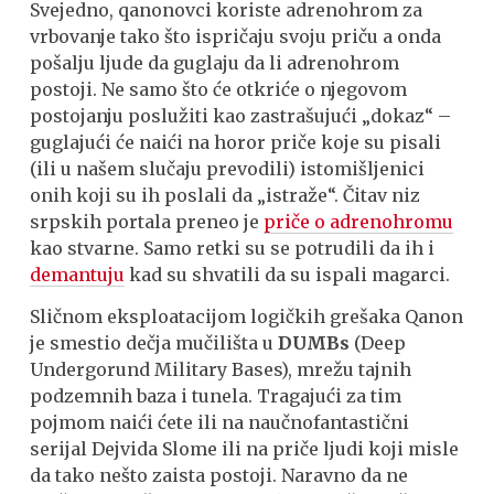
Svejedno, qanonovci koriste adrenohrom za
vrbovanje tako što ispričaju svoju priču a onda
pošalju ljude da guglaju da li adrenohrom
postoji. Ne samo što će otkriće o njegovom
postojanju poslužiti kao zastrašujući „dokaz“ –
guglajući će naići na horor priče koje su pisali
(ili u našem slučaju prevodili) istomišljenici
onih koji su ih poslali da „istraže“. Čitav niz
srpskih portala preneo je
priče o adrenohromu
kao stvarne. Samo retki su se potrudili da ih i
demantuju
kad su shvatili da su ispali magarci.
Sličnom eksploatacijom logičkih grešaka Qanon
je smestio dečja mučilišta u
DUMBs
(Deep
Undergorund Military Bases), mrežu tajnih
podzemnih baza i tunela. Tragajući za tim
pojmom naići ćete ili na naučnofantastični
serijal Dejvida Slome ili na priče ljudi koji misle
da tako nešto zaista postoji. Naravno da ne