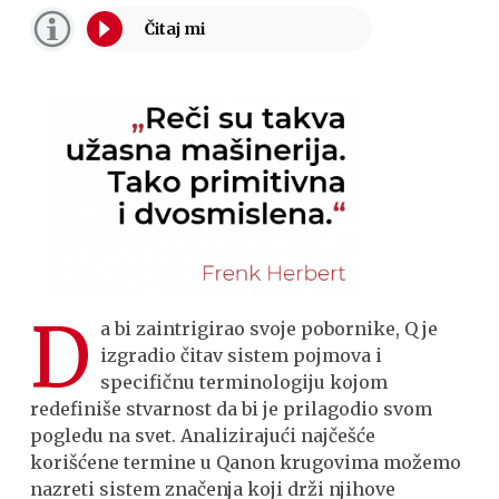
D
a bi zaintrigirao svoje pobornike, Q je
izgradio čitav sistem pojmova i
specifičnu terminologiju kojom
redefiniše stvarnost da bi je prilagodio svom
pogledu na svet. Analizirajući najčešće
korišćene termine u Qanon krugovima možemo
nazreti sistem značenja koji drži njihove