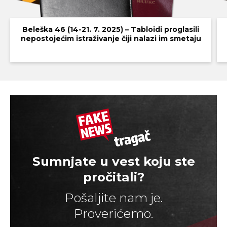
Beleška 46 (14-21. 7. 2025) – Tabloidi proglasili
nepostojećim istraživanje čiji nalazi im smetaju
Sumnjate u vest koju ste
pročitali?
Pošaljite nam je.
Proverićemo.