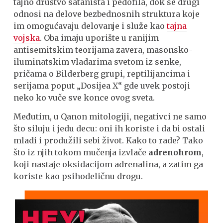
tajno društvo satanista i pedofila, dok se drugi
odnosi na delove bezbednosnih struktura koje
im omogućavaju delovanje i služe kao
tajna
vojska
. Oba imaju uporište u ranijim
antisemitskim teorijama zavera, masonsko-
iluminatskim vladarima svetom iz senke,
pričama o Bilderberg grupi, reptilijancima i
serijama poput „Dosijea X“ gde uvek postoji
neko ko vuče sve konce ovog sveta.
Međutim, u Qanon mitologiji, negativci ne samo
što siluju i jedu decu: oni ih koriste i da bi ostali
mladi i produžili sebi život. Kako to rade? Tako
što iz njih tokom mučenja izvlače
adrenohrom
,
koji nastaje oksidacijom adrenalina, a zatim ga
koriste kao psihodeličnu drogu.