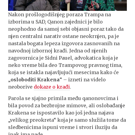
Nakon prošlogodišnjeg poraza Trampa na
izborima u SAD, Qanon zajednici je bilo
neophodno da samoj sebi objasni poraz tako da
njen centralni narativ ostane neokrnjen, pa je
nastala bogata lepeza izgovora zasnovanih na
navodnoj izbornoj krađi. Jedna od njenih
zagovornica je Sidni Pauel, advokatica koja je
neko vreme bila deo Trampovog pravnog tima,
koja se istakla najavljujući mesecima kako će
„
osloboditi Krakena
“ – izneti na videlo
neoborive
dokaze o krađi
.
Parola se sjajno primila među qanonovcima i
bila povod za bezbrojne mimove, ali oslobađanje
Krakena se ispostavilo kao još jedna najava
„velikog preokreta“ koja je samo služila tome da
sledbenicima ispuni vreme i stvori iluziju da
ipak ima nade.