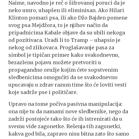
Naime, navodno je reč o šifrovanoj poruci da je
neko umro, uhapšen ili eliminisan. Ako Hilari
Klinton pomazi psa, ili ako Džo Bajden pomene
svog psa Mejdžora, to je njihov način da
pripadnicima Kabale objave da su ubili nekoga
od pozitivaca. Uradi li to Tramp – uhapsio je
nekog od zlikovaca. Proglašavanje pasa za
simbol je tipičan primer kako svakodnevnu,
bezazlenu pojavu možete pretvoriti u
propagandno oružje kojim ćete sopstvenim
sledbenicima omogućiti da se svakodnevno
upucavaju u zdrav razum time što će loviti vesti
koje sadrže pse i političare.
Upravo na tome počiva pasivna manipulacija:
ona nije tu da namami nove sledbenike, nego da
zadrži postojeće tako što će ih istrenirati da u
svemu vide zagonetke. Rešenja tih zagonetki,
kakva god bila, zapravo nisu bitna zato što samo