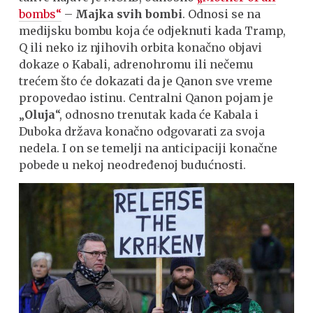
bombs“
–
Majka svih bombi
. Odnosi se na
medijsku bombu koja će odjeknuti kada Tramp,
Q ili neko iz njihovih orbita konačno objavi
dokaze o Kabali, adrenohromu ili nečemu
trećem što će dokazati da je Qanon sve vreme
propovedao istinu. Centralni Qanon pojam je
„
Oluja
“, odnosno trenutak kada će Kabala i
Duboka država konačno odgovarati za svoja
nedela. I on se temelji na anticipaciji konačne
pobede u nekoj neodređenoj budućnosti.