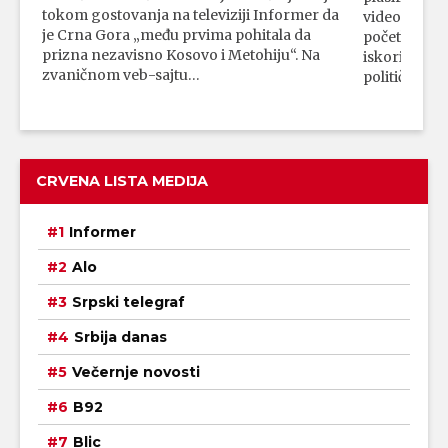
tokom gostovanja na televiziji Informer da
video-snimk
je Crna Gora „među prvima pohitala da
početka vojn
prizna nezavisno Kosovo i Metohiju“. Na
iskorišćava
zvaničnom veb-sajtu…
političkim 
CRVENA LISTA MEDIJA
Informer
Alo
Srpski telegraf
Srbija danas
Večernje novosti
B92
Blic