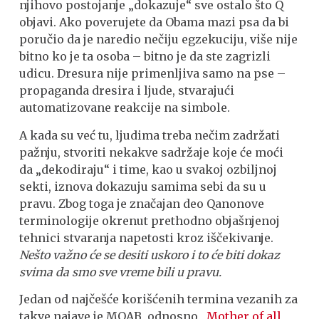
njihovo postojanje „dokazuje“ sve ostalo što Q
objavi. Ako poverujete da Obama mazi psa da bi
poručio da je naredio nečiju egzekuciju, više nije
bitno ko je ta osoba – bitno je da ste zagrizli
udicu. Dresura nije primenljiva samo na pse –
propaganda dresira i ljude, stvarajući
automatizovane reakcije na simbole.
A kada su već tu, ljudima treba nečim zadržati
pažnju, stvoriti nekakve sadržaje koje će moći
da „dekodiraju“ i time, kao u svakoj ozbiljnoj
sekti, iznova dokazuju samima sebi da su u
pravu. Zbog toga je značajan deo Qanonove
terminologije okrenut prethodno objašnjenoj
tehnici stvaranja napetosti kroz iščekivanje.
Nešto važno će se desiti uskoro i to će biti dokaz
svima da smo sve vreme bili u pravu.
Jedan od najčešće korišćenih termina vezanih za
takve najave je MOAB, odnosno
„Mother of all