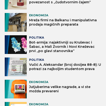
povezanost s „čudotvornim čajem“
EKONOMIJA
Mreža firmi na Balkanu i manipulativna
prodaja magičnih preparata
POLITIKA
Bot-armija: najaktivniji su Kruševac i
Šabac, a Mali Zvornik i Novi Kneževac
prvi „po glavi stanovnika“
POLITIKA
Vučić A. Aleksandar (broj dosijea 88-8): U
potrazi za najboljim studentom prava
EKONOMIJA
Jutjuberima velike nagrade, a vi ste
možda prevareni
EKONOMIJA