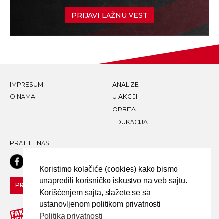
PRIJAVI LAŽNU VEST
IMPRESUM
ANALIZE
O NAMA
U AKCIJI
ORBITA
EDUKACIJA
PRATITE NAS
Koristimo kolačiće (cookies) kako bismo
unapredili korisničko iskustvo na veb sajtu.
PRIJAVI LAŽNU VEST!
Korišćenjem sajta, slažete se sa
ustanovljenom politikom privatnosti
Politika privatnosti