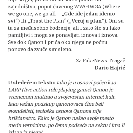
zajedništvo, poput čuvenog WWG1WGA (Where
we go one, we go all – „
Gde ide jedan idemo
svi
“) ili „Trust the Plan“ („
Veruj u plan
“). Oni su
tu za međusobno bodrenje, ali i zato što su lako
pamtljivi i mogu se ponavljati iznova i iznova.
Sve dok Qanon i priča oko njega ne počnu
ponovo da zvuče smisleno.
Za FakeNews Tragač
Dario Hajrić
U sledećem tekstu:
Iako je u osnovi počeo kao
LARP (live action role playing game) Qanon je
vremenom mutirao u svojevrstan internet kult.
Iako važan podskup qanonovaca čine beli
evanđelisti, teološka osnova Qanona nije
hrišćanstvo. Kako je Qanon našao svoje mesto
među vernicima, po čemu podseća na sektu i ima li
izlaza iz njega?