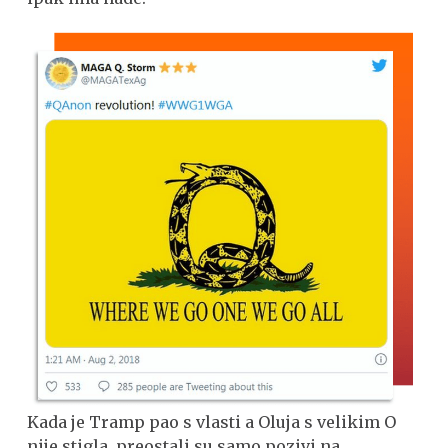
Kada je Tramp pao s vlasti a Oluja s velikim O
nije stigla, preostali su samo pozivi na