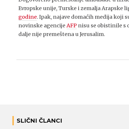
Evropske unije, Turske i zemalja Arapske li
godine
. Ipak, najave domaćih medija koji s
novinske agencije
AFP
nisu se obistinile s
dalje nije premeštena u Jerusalim.
SLIČNI ČLANCI