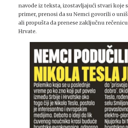
navode iz teksta, izostavljajući stvari koj
primer, prenosi da su Nemci govorili o uni
ali propušta da prenese zaključnu rečenicu 
Hrvate.