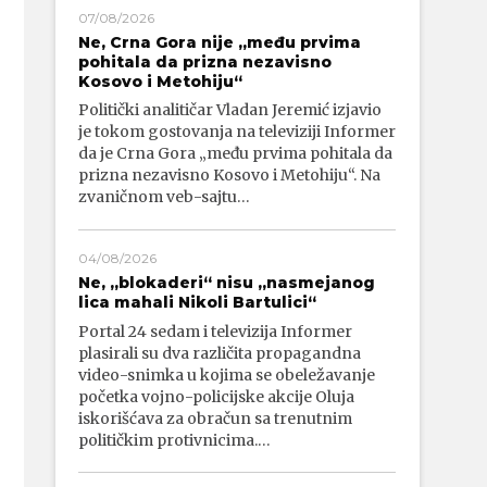
07/08/2026
Ne, Crna Gora nije „među prvima
pohitala da prizna nezavisno
Kosovo i Metohiju“
Politički analitičar Vladan Jeremić izjavio
je tokom gostovanja na televiziji Informer
da je Crna Gora „među prvima pohitala da
prizna nezavisno Kosovo i Metohiju“. Na
zvaničnom veb-sajtu…
04/08/2026
Ne, „blokaderi“ nisu „nasmejanog
lica mahali Nikoli Bartulici“
Portal 24 sedam i televizija Informer
plasirali su dva različita propagandna
video-snimka u kojima se obeležavanje
početka vojno-policijske akcije Oluja
iskorišćava za obračun sa trenutnim
političkim protivnicima.…