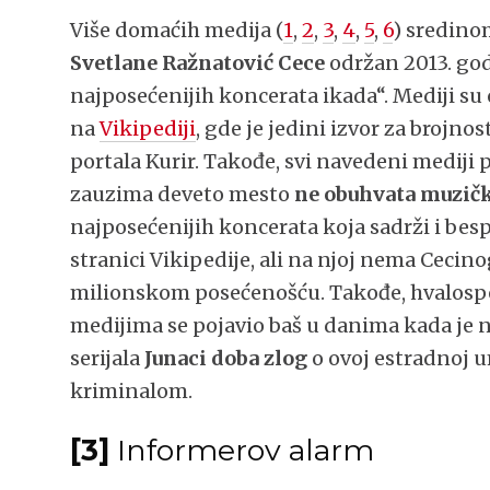
Više domaćih medija (
1
,
2
,
3
,
4
,
5
,
6
) sredino
Svetlane Ražnatović Cece
održan 2013. go
najposećenijih koncerata ikada“. Mediji su o
na
Vikipediji
, gde je jedini izvor za brojn
portala Kurir. Takođe, svi navedeni mediji p
zauzima deveto mesto
ne obuhvata muzičke
najposećenijih koncerata koja sadrži i bespl
stranici Vikipedije, ali na njoj nema Cecin
milionskom posećenošću. Takođe, hvalospe
medijima se pojavio baš u danima kada je 
serijala
Junaci doba zlog
o ovoj estradnoj u
kriminalom.
[3]
Informerov alarm