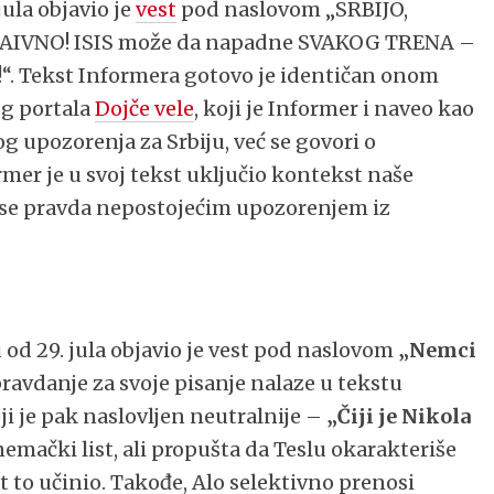
ula objavio je
vest
pod naslovom „SRBIJO,
IVNO! ISIS može da napadne SVAKOG TRENA –
!“. Tekst Informera gotovo je identičan onom
og portala
Dojče vele
, koji je Informer i naveo kao
g upozorenja za Srbiju, već se govori o
ormer je u svoj tekst uključio kontekst naše
 se pravda nepostojećim upozorenjem iz
od 29. jula objavio je vest pod naslovom
„Nemci
pravdanje za svoje pisanje nalaze u tekstu
ji je pak naslovljen neutralnije –
„Čiji je Nikola
nemački list, ali propušta da Teslu okarakteriše
st to učinio. Takođe, Alo selektivno prenosi