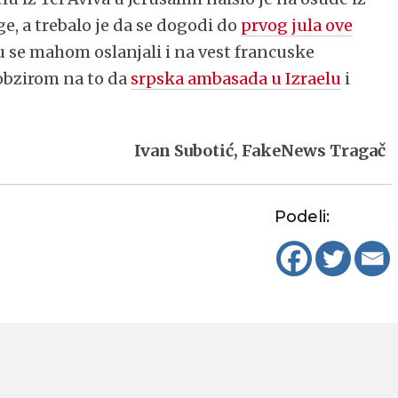
ge, a trebalo je da se dogodi do
prvog jula ove
u se mahom oslanjali i na vest francuske
 obzirom na to da
srpska ambasada u Izraelu
i
Ivan Subotić, FakeNews Tragač
Podeli: