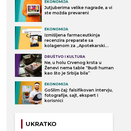
EKONOMIJA
Jutjuberima velike nagrade, a vi
ste možda prevareni
EKONOMIJA
Izmišljena farmaceutkinja
recenzira preparate sa
kolagenom za „Apotekarski
vodič“
DRUŠTVO I KULTURA
Ne, u holu Crvenog krsta u
Ženevi nema table “Budi human
kao što je Srbija bila”
EKONOMIJA
GoSlim čaj: falsifikovan intervju,
fotografije, sajt, ekspert i
korisnici
UKRATKO