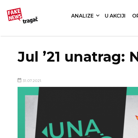
ANALIZE
U AKCIJI
O
Jul ’21 unatrag: 
31.07.2021.