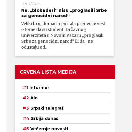
14/07/2026
Ne, „blokaderi“ nisu „proglasili Srbe
za genocidni narod“
Veliki broj domaćih portala preneo je vest
o tome da su studenti Državnog
univerziteta u Novom Pazaru „proglasili
Srbe za genocidni narod“ ili da „ne
odustaju od…
CRVENA LISTA MEDIJA
Informer
Alo
Srpski telegraf
Srbija danas
Večernje novosti