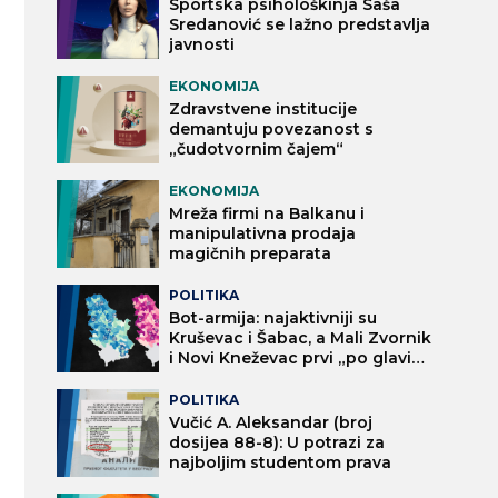
Sportska psihološkinja Saša
Sredanović se lažno predstavlja
javnosti
EKONOMIJA
Zdravstvene institucije
demantuju povezanost s
„čudotvornim čajem“
EKONOMIJA
Mreža firmi na Balkanu i
manipulativna prodaja
magičnih preparata
POLITIKA
Bot-armija: najaktivniji su
Kruševac i Šabac, a Mali Zvornik
i Novi Kneževac prvi „po glavi
stanovnika“
POLITIKA
Vučić A. Aleksandar (broj
dosijea 88-8): U potrazi za
najboljim studentom prava