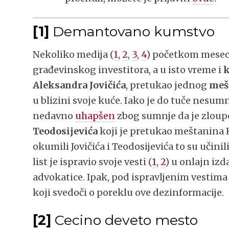
[1]
Demantovano kumstvo
Nekoliko medija (
1
,
2
,
3
,
4
) početkom meseca 
građevinskog investitora, a u isto vreme i
k
Aleksandra Jovičića
, pretukao jednog
meš
u blizini svoje kuće. Iako je do tuče nesumnj
nedavno
uhapšen
zbog sumnje da je zloupo
Teodosijevića
koji je pretukao meštanina 
okumili Jovičića i Teodosijevića to su učini
list je ispravio svoje vesti (
1
,
2
) u onlajn izd
advokatice. Ipak, pod ispravljenim vestima 
koji svedoči o poreklu ove dezinformacije.
[2]
Cecino deveto mesto