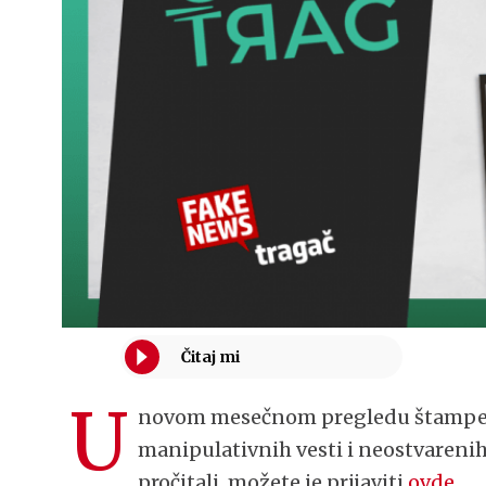
U
novom mesečnom pregledu štampe d
manipulativnih vesti i neostvarenih
pročitali, možete je prijaviti
ovde
.