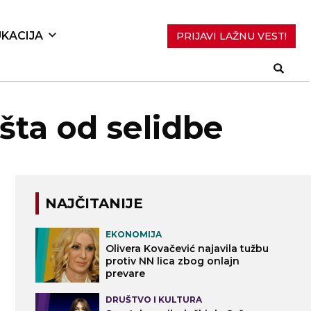
KACIJA
PRIJAVI LAŽNU VEST!
išta od selidbe
NAJČITANIJE
EKONOMIJA
Olivera Kovačević najavila tužbu
protiv NN lica zbog onlajn
prevare
DRUŠTVO I KULTURA