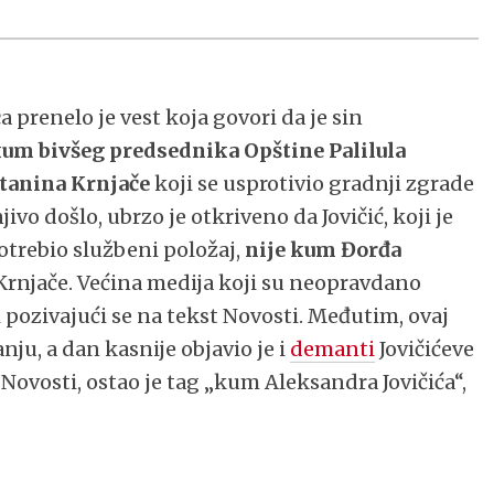
prenelo je vest koja govori da je sin
um bivšeg predsednika Opštine Palilula
tanina Krnjače
koji se usprotivio gradnji zgrade
ivo došlo, ubrzo je otkriveno da Jovičić, koji je
trebio službeni položaj,
nije kum Đorđa
Krnjače. Većina medija koji su neopravdano
li pozivajući se na tekst Novosti. Međutim, ovaj
anju, a dan kasnije objavio je i
demanti
Jovičićeve
Novosti, ostao je tag „kum Aleksandra Jovičića“,