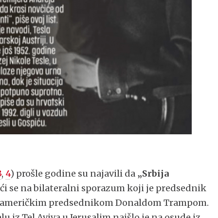
3
,
4
) prošle godine su najavili da
„Srbija
ući se na bilateralni sporazum koji je predsednik
šim američkim predsednikom Donaldom Trampom.
iz Tel Aviva u Jerusalim naišlo je na osude iz