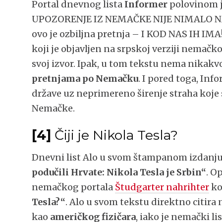
Portal dnevnog lista
Informer
polovinom j
UPOZORENJE IZ NEMAČKE NIJE NIMALO NA
ovo je ozbiljna pretnja – I KOD NAS IH IMA
koji je objavljen na srpskoj verziji nemačk
svoj izvor. Ipak, u tom tekstu nema nikakvo
pretnjama po Nemačku
. I pored toga, Inf
države uz neprimereno širenje straha kojе
Nemačke.
[4]
Čiji je Nikola Tesla?
Dnevni list Alo u svom štampanom izdanju 
podučili Hrvate: Nikola Tesla je Srbin“
. O
nemačkog portala
Študgarter nahrihter
ko
Tesla?“
. Alo u svom tekstu direktno citira 
kao
američkog fizičara
, iako je nemački li