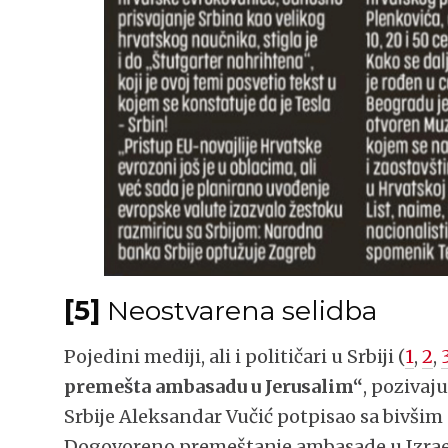
[5]
Neostvarena selidba
Pojedini mediji, ali i političari u Srbiji (
1
,
2
,
premešta ambasadu u Jerusalim“
, pozivaj
Srbije Aleksandar Vučić potpisao sa biv
Dogovoreno premeštanje ambasade u Izraelu 