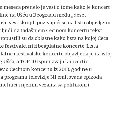
m meseca prenelo je vest o tome kako je koncert
dine na Ušću u Beogradu među „deset
vu vest skrojili pozivajući se na listu objavljenu
ost ljudi na tadašnjem Cecinom koncertu tekst
ropustili su da objasne kako lista na kojoj Ceca
 festivale, niti besplatne koncerte
. Lista
atne i festivalske koncerte objavljena je na istoj
og Ušća, a TOP 10 ispunjavaju koncerti s
v o Cecinom koncertu iz 2013. godine u
na programu televizije N1 emitovana epizoda
metnici i njenim vezama sa politikom i