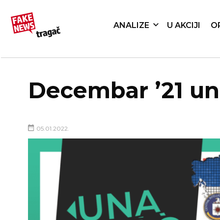
ANALIZE
U AKCIJI
O
Decembar ’21 una
05.01.2022.