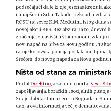
podsećajući da je iz nje jesenas krenula akc
i uhapšenih Srba. Takođe, neki od medija 
ROSU na sever KiM. Međutim, istog dana su
novoj akciji KBS. Bez obzira na to, dnevni l
značenje, objavivši u štampanom izdanju i 
novi napad na Srbe za Novu godinu“. Takođe,
ranije kosovska policija poslala medijima. Ip
Srećom, do novog napada za Novu godinu n
Ništa od stana za ministar
Portal
Direktno
, a za njim i portal
Vesti Srb
zapošljavanja, boračkih i socijalnih pitanja
Srbije dobila stan u centru Bograda, u Simi
dan, a ova informacija već je demantovana