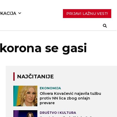
KACIJA
PRIJAVI LAŽNU VEST!
korona se gasi
NAJČITANIJE
EKONOMIJA
Olivera Kovačević najavila tužbu
protiv NN lica zbog onlajn
prevare
DRUŠTVO I KULTURA