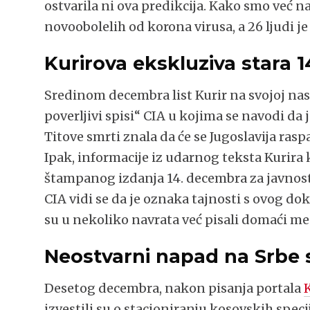
ostvarila ni ova predikcija. Kako smo već na
novoobolelih od korona virusa, a 26 ljudi j
Kurirova ekskluziva stara 
Sredinom decembra list Kurir na svojoj nasl
poverljivi spisi“ CIA u kojima se navodi da
Titove smrti znala da će se Jugoslavija rasp
Ipak, informacije iz udarnog teksta Kurira k
štampanog izdanja 14. decembra za javnost
CIA vidi se da je oznaka tajnosti s ovog d
su u nekoliko navrata već pisali domaći med
Neostvarni napad na Srbe 
Desetog decembra, nakon pisanja portala
izvestili su o stacioniranju kosovskih spec