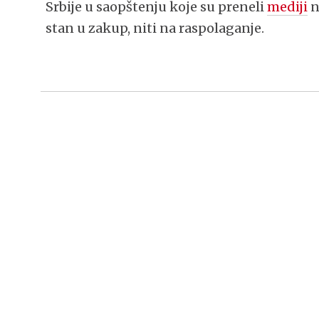
Srbije u saopštenju koje su preneli
mediji
n
stan u zakup, niti na raspolaganje.