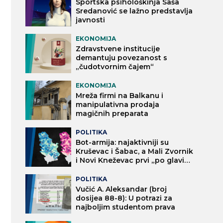
Sportska psihološkinja Saša
Sredanović se lažno predstavlja
javnosti
EKONOMIJA
Zdravstvene institucije
demantuju povezanost s
„čudotvornim čajem“
EKONOMIJA
Mreža firmi na Balkanu i
manipulativna prodaja
magičnih preparata
POLITIKA
Bot-armija: najaktivniji su
Kruševac i Šabac, a Mali Zvornik
i Novi Kneževac prvi „po glavi
stanovnika“
POLITIKA
Vučić A. Aleksandar (broj
dosijea 88-8): U potrazi za
najboljim studentom prava