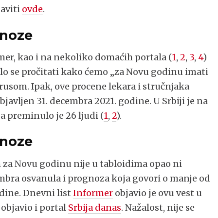
javiti
ovde
.
gnoze
r, kao i na nekoliko domaćih portala (
1
,
2
,
3
,
4
)
o se pročitati kako ćemo „za Novu godinu imati
usom. Ipak, ove procene lekara i stručnjaka
javljen 31. decembra 2021. godine. U Srbiji je na
 preminulo je 26 ljudi (
1
,
2
).
gnoze
za Novu godinu nije u tabloidima opao ni
bra osvanula i prognoza koja govori o manje od
ine. Dnevni list
Informer
objavio je ovu vest u
objavio i portal
Srbija danas
. Nažalost, nije se