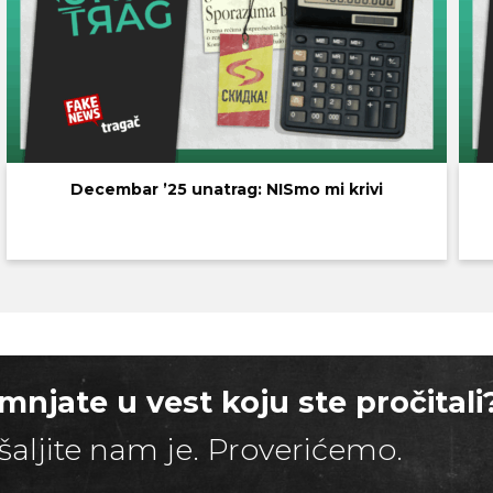
Decembar ’25 unatrag: NISmo mi krivi
mnjate u vest koju ste pročitali
šaljite nam je. Proverićemo.