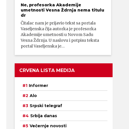
Ne, profesorka Akademije
umetnosti Vesna Ždrnja nema titulu
dr
Čitalac nam je prijavio tekst sa portala
Vaseljenska čija autorka je profesorka
Akademije umetnosti u Novom Sadu
Vesna Ždrnja. U naslovu i potpisu teksta
portal Vaseljenska je…
CRVENA LISTA MEDIJA
Informer
Alo
Srpski telegraf
Srbija danas
Večernje novosti