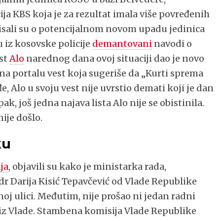
ija KBS koja je za rezultat imala više povređenih
pisali su o potencijalnom novom upadu jedinica
 iz kosovske policije
demantovani
navodi o
ist
Alo
narednog dana ovoj situaciji dao je novo
na portalu vest koja sugeriše da „Kurti sprema
 Alo u svoju vest nije uvrstio demati koji je dan
ak, još jedna najava lista Alo nije se obistinila.
ije došlo.
ku
ija
, objavili su kako je ministarka rada,
 dr Darija Kisić Tepavčević od Vlade Republike
noj ulici. Međutim, nije prošao ni jedan radni
 iz Vlade. Stambena komisija Vlade Republike