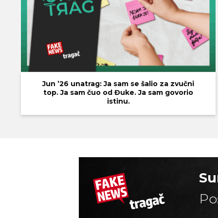
Jun ’26 unatrag: Ja sam se šalio za zvučni
top. Ja sam čuo od Đuke. Ja sam govorio
istinu.
Su
Po