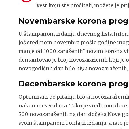
vest koju ste pročitali, možete je pri
Novembarske korona pro
U štampanom izdanju dnevnog lista Informe
još sredinom novembra prošle godine mogl
manje od 1000 zaraženih“ novim korona vir
demantovao je broj novozaraženih koji je ob
novogodišnji dan bilo 2192 novozaraženih, a
Decembarske korona pro
Optimizam po pitanju broja novozaraženih 
nakon mesec dana. Tako je sredinom decem
500 novozaraženih na dan dočeka Nove god
svom štampanom i onlajn izdanju, a isto je 