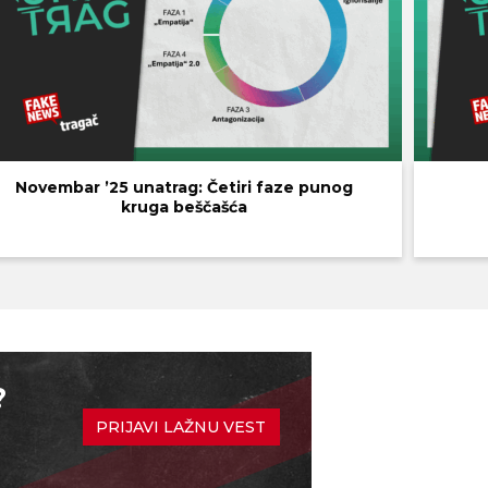
Novembar ’25 unatrag: Četiri faze punog
kruga beščašća
?
PRIJAVI LAŽNU VEST