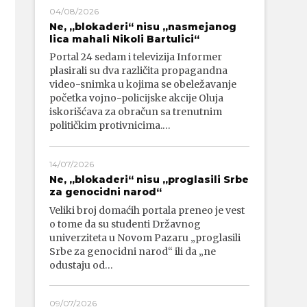
04/08/2026
Ne, „blokaderi“ nisu „nasmejanog
lica mahali Nikoli Bartulici“
Portal 24 sedam i televizija Informer
plasirali su dva različita propagandna
video-snimka u kojima se obeležavanje
početka vojno-policijske akcije Oluja
iskorišćava za obračun sa trenutnim
političkim protivnicima.…
14/07/2026
Ne, „blokaderi“ nisu „proglasili Srbe
za genocidni narod“
Veliki broj domaćih portala preneo je vest
o tome da su studenti Državnog
univerziteta u Novom Pazaru „proglasili
Srbe za genocidni narod“ ili da „ne
odustaju od…
09/07/2026