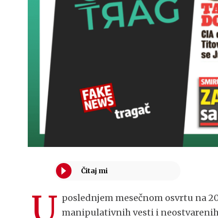
U
poslednjem mesečnom osvrtu na 202
manipulativnih vesti i neostvareni