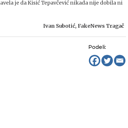
avela je da Kisić Tepavčević nikada nije dobila ni
Ivan Subotić, FakeNews Tragač
Podeli: