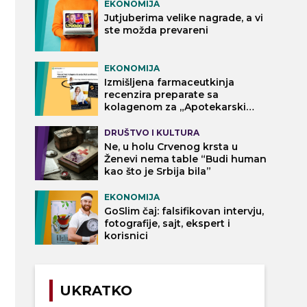
EKONOMIJA
Jutjuberima velike nagrade, a vi
ste možda prevareni
EKONOMIJA
Izmišljena farmaceutkinja
recenzira preparate sa
kolagenom za „Apotekarski
vodič“
DRUŠTVO I KULTURA
Ne, u holu Crvenog krsta u
Ženevi nema table “Budi human
kao što je Srbija bila”
EKONOMIJA
GoSlim čaj: falsifikovan intervju,
fotografije, sajt, ekspert i
korisnici
UKRATKO