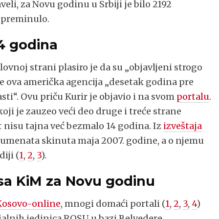
veli, za Novu godinu u Srbiji je bilo 2192
e preminulo.
14 godina
ovnoj strani plasiro je da su „objavljeni strogo
 je ova američka agencija „desetak godina pre
asti“. Ovu priču Kurir je objavio i na svom
portalu
.
oji je zauzeo veći deo druge i treće strane
 nisu tajna već bezmalo 14 godina. Iz
izveštaja
okumenata skinuta maja 2007. godine, a o njemu
iji (
1
,
2
,
3
).
sa KiM za Novu godinu
Kosovo-online
, mnogi domaći portali (
1
,
2
,
3
,
4
)
ijalnih jedinica ROSU u bazi Belvedere,