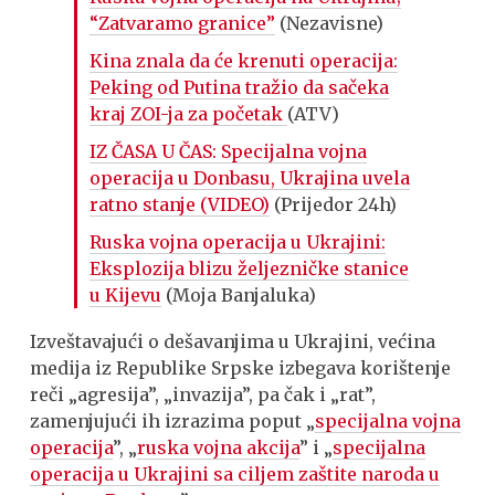
“Zatvaramo granice”
(Nezavisne)
Kina znala da će krenuti operacija:
Peking od Putina tražio da sačeka
kraj ZOI-ja za početak
(ATV)
IZ ČASA U ČAS: Specijalna vojna
operacija u Donbasu, Ukrajina uvela
ratno stanje (VIDEO)
(Prijedor 24h)
Ruska vojna operacija u Ukrajini:
Eksplozija blizu željezničke stanice
u Kijevu
(Moja Banjaluka)
Izveštavajući o dešavanjima u Ukrajini, većina
medija iz Republike Srpske izbegava korištenje
reči „agresija”, „invazija”, pa čak i „rat”,
zamenjujući ih izrazima poput „
specijalna vojna
operacija
”, „
ruska vojna akcija
” i „
specijalna
operacija u Ukrajini sa ciljem zaštite naroda u