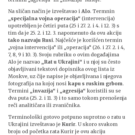
Na sličan način je izveštavao i
Alo
. Termnin
„specijalna vojna operacija“
(intervencija)
upotrebljen je četiri puta (25 i 27. 2. i 4. i 12. 3) s
tim da je 25. 2. i 12. 3. napomenuto da ovu akciju
tako nazvaju Rusi
. Najčešće je korišćen termin
„vojna intervencija“ ili „operacija“ (26. i 27. 2. i 4,
7, 8, 9 i 10. 3). Svoju rubriku o ovim događajima
Alo je nazvao
„Rat u Ukrajini“
i u njoj su često
objavljivani tekstovi dopisnika ovog lista iz
Moskve, uz čije napise je objavljivana i njegova
fotografija na kojoj nosi
kapu s ruskim grbom
.
Termini
„invazija“
i
„agresija“
koristili su se
dva puta (25. 2. i 11. 3) i to samo tokom prenošenja
reči analitičara ili zvaničnika.
Terminološki gotovo potpuno suprotno o ratu u
Ukrajini izveštavao je
Kurir
. U skoro svakom
broju od početka rata Kurir je ovu akciju