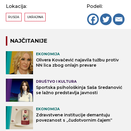
Lokacija:
Podeli:
RUSIJA
UKRAJINA
NAJČITANIJE
EKONOMIJA
Olivera Kovačević najavila tužbu protiv
NN lica zbog onlajn prevare
DRUŠTVO I KULTURA
Sportska psihološkinja Saša Sredanović
se lažno predstavlja javnosti
EKONOMIJA
Zdravstvene institucije demantuju
povezanost s „čudotvornim čajem“