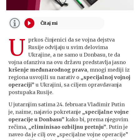
U
prkos činjenici da se vojna dejstva
Rusije odvijaju u svim delovima
Ukrajine, a ne samo u Donbasu, te da
vojna ofanziva na ovu državu predstavlja jasno
kršenje međunarodnog prava
, mnogi mediji iz
regiona usvojili su narativ o
„specijalnoj vojnoj
operaciji”
u Ukrajini, sa ciljem opravdavanja
postupaka Rusije.
U jutarnjim satima 24. februara Vladimir Putin
je, naime, najavio pokretanje
„specijalne vojne
operacije u Donbasu”
kako bi, prema njegovim
rečima,
„eliminisao ozbiljnu pretnju”
. Putin je
naveo da je cilj ove „specijalne vojne operacije”