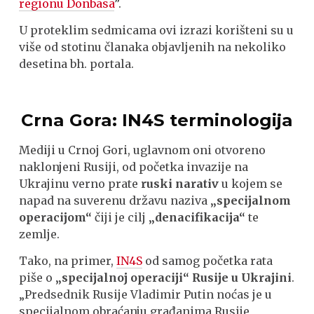
regionu Donbasa
”.
U proteklim sedmicama ovi izrazi korišteni su u
više od stotinu članaka objavljenih na nekoliko
desetina bh. portala.
Crna Gora: IN4S terminologija
Mediji u Crnoj Gori, uglavnom oni otvoreno
naklonjeni Rusiji, od početka invazije na
Ukrajinu verno prate
ruski narativ
u kojem se
napad na suverenu državu naziva
„specijalnom
operacijom“
čiji je cilj
„denacifikacija“
te
zemlje.
Tako, na primer,
IN4S
od samog početka rata
piše o
„specijalnoj operaciji“ Rusije u Ukrajini
.
„Predsednik Rusije Vladimir Putin noćas je u
specijalnom obraćanju građanima Rusije