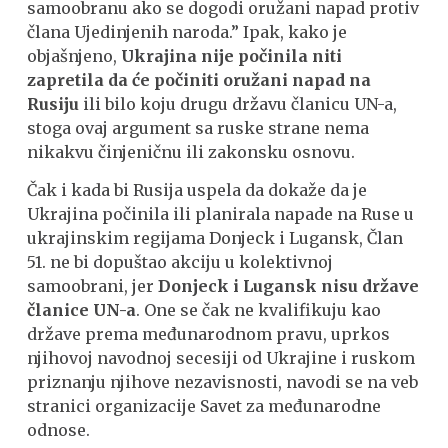
samoobranu ako se dogodi oružani napad protiv
člana Ujedinjenih naroda.” Ipak, kako je
objašnjeno,
Ukrajina nije počinila niti
zapretila da će počiniti oružani napad na
Rusiju
ili bilo koju drugu državu članicu UN-a,
stoga ovaj argument sa ruske strane nema
nikakvu činjeničnu ili zakonsku osnovu.
Čak i kada bi Rusija uspela da dokaže da je
Ukrajina počinila ili planirala napade na Ruse u
ukrajinskim regijama Donjeck i Lugansk, Član
51. ne bi dopuštao akciju u kolektivnoj
samoobrani, jer
Donjeck
i Lugansk nisu države
članice UN-a
. One se čak ne kvalifikuju kao
države prema međunarodnom pravu, uprkos
njihovoj navodnoj secesiji od Ukrajine i ruskom
priznanju njihove nezavisnosti, navodi se na veb
stranici organizacije Savet za međunarodne
odnose.