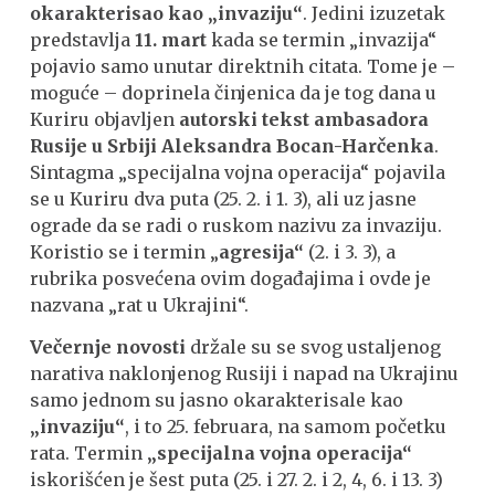
okarakterisao kao „invaziju“
. Jedini izuzetak
predstavlja
11. mart
kada se termin „invazija“
pojavio samo unutar direktnih citata. Tome je –
moguće – doprinela činjenica da je tog dana u
Kuriru objavljen
autorski tekst ambasadora
Rusije u Srbiji Aleksandra Bocan-Harčenka
.
Sintagma „specijalna vojna operacija“ pojavila
se u Kuriru dva puta (25. 2. i 1. 3), ali uz jasne
ograde da se radi o ruskom nazivu za invaziju.
Koristio se i termin „
agresija“
(2. i 3. 3), a
rubrika posvećena ovim događajima i ovde je
nazvana „rat u Ukrajini“.
Večernje novosti
držale su se svog ustaljenog
narativa naklonjenog Rusiji i napad na Ukrajinu
samo jednom su jasno okarakterisale kao
„invaziju“
, i to 25. februara, na samom početku
rata. Termin
„specijalna vojna operacija“
iskorišćen je šest puta (25. i 27. 2. i 2, 4, 6. i 13. 3)