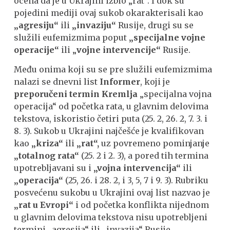
ocena da je u Ukrajini izbio „rat“. I dok su
pojedini mediji ovaj sukob okarakterisali kao
„agresiju“
ili
„invaziju“
Rusije, drugi su se
služili eufemizmima poput
„specijalne vojne
operacije“
ili „
vojne intervencije“
Rusije.
Među onima koji su se pre služili eufemizmima
nalazi se dnevni list
Informer
, koji je
preporučeni termin Kremlja
„specijalna vojna
operacija“ od početka rata, u glavnim delovima
tekstova, iskoristio četiri puta (25. 2, 26. 2, 7. 3. i
8. 3). Sukob u Ukrajini najčešće je kvalifikovan
kao
„kriza“
ili
„rat“,
uz povremeno pominjanje
„totalnog rata“
(25. 2 i 2. 3), a pored tih termina
upotrebljavani su i
„vojna intervencija“
ili
„operacija“
(25, 26. i 28. 2, i 3, 5, 7 i 9. 3). Rubriku
posvećenu sukobu u Ukrajini ovaj list nazvao je
„rat u Evropi“
i od početka konflikta nijednom
u glavnim delovima tekstova nisu upotrebljeni
termini „agresija“ ili „invazija“ Rusije.