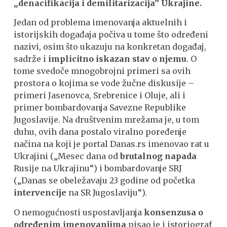
„denacifikacija i demilitarizacija” Ukrajine.
Jedan od problema imenovanja aktuelnih i
istorijskih događaja počiva u tome što određeni
nazivi, osim što ukazuju na konkretan događaj,
sadrže i
implicitno iskazan stav o njemu
. O
tome svedoče mnogobrojni primeri sa ovih
prostora o kojima se vode žučne diskusije –
primeri Jasenovca, Srebrenice i Oluje, ali i
primer bombardovanja Savezne Republike
Jugoslavije. Na društvenim mrežama je, u tom
duhu, ovih dana postalo viralno poređenje
načina na koji je portal Danas.rs imenovao rat u
Ukrajini („Mesec dana od
brutalnog napada
Rusije na Ukrajinu“) i bombardovanje SRJ
(„Danas se obeležavaju 23 godine od početka
intervencije
na SR Jugoslaviju“).
O nemogućnosti uspostavljanja
konsenzusa o
određenim imenovanjima
pisao je i istoriograf