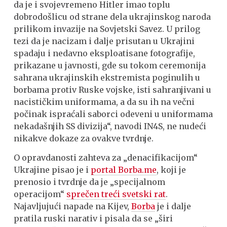
da je i svojevremeno Hitler imao toplu
dobrodošlicu od strane dela ukrajinskog naroda
prilikom invazije na Sovjetski Savez. U prilog
tezi da je nacizam i dalje prisutan u Ukrajini
spadaju i nedavno eksploatisane fotografije,
prikazane u javnosti, gde su tokom ceremonija
sahrana ukrajinskih ekstremista poginulih u
borbama protiv Ruske vojske, isti sahranjivani u
nacističkim uniformama, a da su ih na večni
počinak ispraćali saborci odeveni u uniformama
nekadašnjih SS divizija“, navodi IN4S, ne nudeći
nikakve dokaze za ovakve tvrdnje.
O opravdanosti zahteva za „denacifikacijom“
Ukrajine pisao je i
portal Borba.me
,
koji je
prenosio i tvrdnje da je „specijalnom
operacijom“
sprečen treći svetski rat
.
Najavljujući napade na Kijev,
Borba
je i dalje
pratila ruski narativ i pisala da se „širi