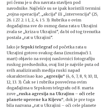
pri čemu je u dva navrata stavljen pod
navodnike. Najčešće su se ipak koristili termini
„vojna operacija“, „akcija“ ili „intervencija“ (25,
26. i 27. 2. i 1, 2, 4. i 5. 3). Rubrika o ovim
događajima sve do osmog dana rata u Ukrajini
zvala se „kriza u Ukrajini“, da bi od tog trenutka
postala „rat u Ukrajini“.
Iako je
Srpski telegraf
od početka rata u
Ukrajini gotovo svakog dana (izuzimajući 1.
mart) objavio na svojoj naslovnici fotografiju
ruskog predsednika, ovaj list je najviše puta od
svih analiziranih medija ruski napad
okarakterisao kao
„agresiju“
(4, 6, 7, 8, 9, 10, 11,
12, 13. 3). Čak se i rubrika posvećena ovim
događajima u Srpskom telegrafu od 8. marta
zove
„ruska agresija na Ukrajinu – oči cele
planete uperene ka Kijevu“
, dok je pre toga
bila nazvana „rat u Ukrajini – oči cele planete