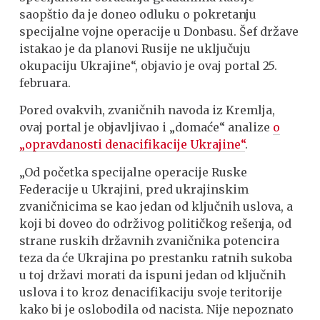
saopštio da je doneo odluku o pokretanju
specijalne vojne operacije u Donbasu. Šef države
istakao je da planovi Rusije ne uključuju
okupaciju Ukrajine“, objavio je ovaj portal 25.
februara.
Pored ovakvih, zvaničnih navoda iz Kremlja,
ovaj portal je objavljivao i „domaće“ analize
o
„opravdanosti denacifikacije Ukrajine“
.
„Od početka specijalne operacije Ruske
Federacije u Ukrajini, pred ukrajinskim
zvaničnicima se kao jedan od ključnih uslova, a
koji bi doveo do održivog političkog rešenja, od
strane ruskih državnih zvaničnika potencira
teza da će Ukrajina po prestanku ratnih sukoba
u toj državi morati da ispuni jedan od ključnih
uslova i to kroz denacifikaciju svoje teritorije
kako bi je oslobodila od nacista. Nije nepoznato