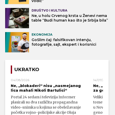
vodič“
DRUŠTVO I KULTURA
Ne, u holu Crvenog krsta u Ženevi nema
table “Budi human kao što je Srbija bila”
EKONOMIJA
GoSlim čaj: falsifikovan intervju,
fotografije, sajt, ekspert i korisnici
UKRATKO
04/08/2026
14/07/2026
Ne, „blokaderi“ nisu „nasmejanog
Ne, „bloka
lica mahali Nikoli Bartulici“
za genoci
Portal 24 sedam i televizija Informer
Veliki broj 
plasirali su dva različita propagandna
tome da su 
video-snimka u kojima se obeležavanje
u Novom Paz
početka vojno-policijske akcije Oluja
genocidni n