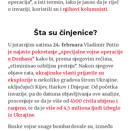
operacija“, a isti termin, iako je jasno da je riječ
o invaziji, koristili su i
njihovi kolumnisti
.
Šta su činjenice?
U jutarnjim satima
24. februara
Vladimir Putin
je najavio pokretanje „specijalne vojne operacije
u Donbasu”
kako bi, prema njegovim rečima,
„eliminisao ozbiljnu pretnju”. Nakon njegove
objave rata,
ukrajinske vlasti prijavile su
eksplozije
u nekoliko gradova širom Ukrajine,
uključujući Kijev, Harkov i Dnjepar. Od početka
invazije, pa do datuma objavljivanja ove analize,
procenjuje se da je više od
4500 civila ubijeno i
ranjeno
, te da je
više od 4,5 miliona ljudi izbeglo
iz Ukrajine
.
Ruske vojne snage bombardovale su, između