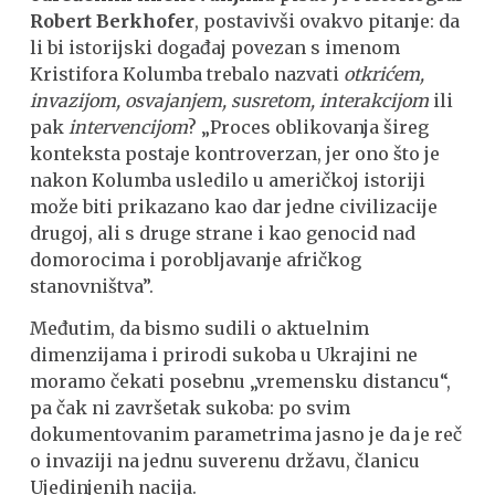
Robert Berkhofer
, postavivši ovakvo pitanje: da
li bi istorijski događaj povezan s imenom
Kristifora Kolumba trebalo nazvati
otkrićem,
invazijom, osvajanjem, susretom, interakcijom
ili
pak
intervencijom
? „Proces oblikovanja šireg
konteksta postaje kontroverzan, jer ono što je
nakon Kolumba usledilo u američkoj istoriji
može biti prikazano kao dar jedne civilizacije
drugoj, ali s druge strane i kao genocid nad
domorocima i porobljavanje afričkog
stanovništva”.
Međutim, da bismo sudili o aktuelnim
dimenzijama i prirodi sukoba u Ukrajini ne
moramo čekati posebnu „vremensku distancu“,
pa čak ni završetak sukoba: po svim
dokumentovanim parametrima jasno je da je reč
o invaziji na jednu suverenu državu, članicu
Ujedinjenih nacija.