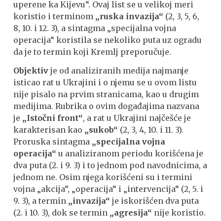
uperene ka Kijevu“. Ovaj list se u velikoj meri
koristio i terminom
„ruska invazija“
(2, 3, 5, 6,
8, 10. i 12. 3), a sintagma „specijalna vojna
operacija“ koristila se nekoliko puta uz ogradu
da je to termin koji Kremlj preporučuje.
Objektiv
je od analiziranih medija najmanje
isticao rat u Ukrajini i o njemu se u ovom listu
nije pisalo na prvim stranicama, kao u drugim
medijima. Rubrika o ovim događajima nazvana
je
„Istočni front“
, a rat u Ukrajini najčešće je
karakterisan kao
„sukob“
(2, 3, 4, 10. i 11. 3).
Proruska sintagma
„specijalna vojna
operacija“
u analiziranom periodu korišćena je
dva puta (2. i 9. 3) i to jednom pod navodnicima, a
jednom ne. Osim njega korišćeni su i termini
vojna „akcija“, „operacija“ i „intervencija“ (2, 5. i
9. 3), a termin
„invazija“
je iskorišćen dva puta
(2. i 10. 3), dok se termin
„agresija“
nije koristio.