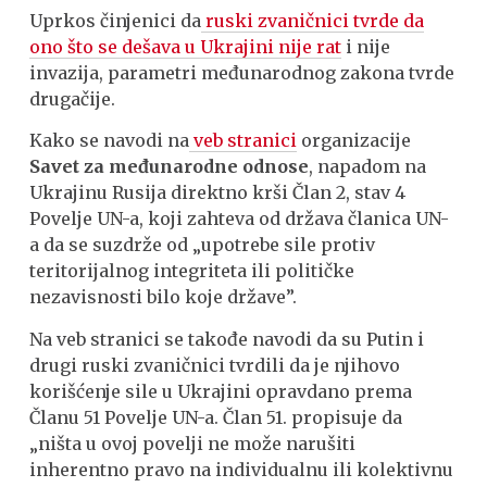
Uprkos činjenici da
ruski zvaničnici tvrde da
ono što se dešava u Ukrajini nije rat
i nije
invazija, parametri međunarodnog zakona tvrde
drugačije.
Kako se navodi na
veb stranici
organizacije
Savet za međunarodne odnose
, napadom na
Ukrajinu Rusija direktno krši Član 2, stav 4
Povelje UN-a, koji zahteva od država članica UN-
a da se suzdrže od „upotrebe sile protiv
teritorijalnog integriteta ili političke
nezavisnosti bilo koje države”.
Na veb stranici se takođe navodi da su Putin i
drugi ruski zvaničnici tvrdili da je njihovo
korišćenje sile u Ukrajini opravdano prema
Članu 51 Povelje UN-a. Član 51. propisuje da
„ništa u ovoj povelji ne može narušiti
inherentno pravo na individualnu ili kolektivnu