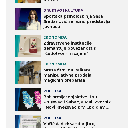
DRUŠTVO I KULTURA
Sportska psihološkinja Saša
Sredanović se lažno predstavlja
javnosti
EKONOMIJA
Zdravstvene institucije
demantuju povezanost s
„čudotvornim čajem“
EKONOMIJA
Mreža firmi na Balkanu i
manipulativna prodaja
magičnih preparata
POLITIKA
Bot-armija: najaktivniji su
Kruševac i Šabac, a Mali Zvornik
i Novi Kneževac prvi „po glavi
stanovnika“
POLITIKA
Vučić A. Aleksandar (broj