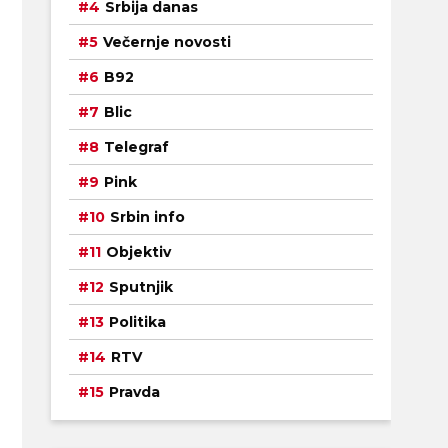
Srbija danas
Večernje novosti
B92
Blic
Telegraf
Pink
Srbin info
Objektiv
Sputnjik
Politika
RTV
Pravda