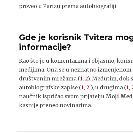
proveo u Parizu prema autobiografiji.
Gde je korisnik Tvitera mo
informacije?
Kao što je u komentarima i objasnio, korisn
medijima. Ona se u neznatno izmenjenom ob
društvenim mrežama (
1
,
2
). Međutim, dok s
autobiografske zapise (
1
,
2
), u drugima (
1
,
naučnik ispričao svom prijatelju
Moji Med
kasnije preneo novinarima.