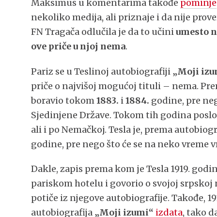
Maksimus u komentarima takođe
pominje
nekoliko medija, ali priznaje i da nije prov
FN Tragača odlučila je da to učini
umesto n
ove priče u njoj nema
.
Pariz se u Teslinoj autobiografiji
„Moji izu
priče o najvišoj mogućoj tituli – nema. Pre
boravio tokom
1883.
i
1884.
godine, pre neg
Sjedinjene Države. Tokom tih godina poslo
ali i po Nemačkoj. Tesla je, prema autobiogra
godine, pre nego što će se na neko vreme vra
Dakle, zapis prema kom je Tesla 1919. god
pariskom hotelu i govorio o svojoj srpskoj 
potiče iz njegove autobiografije. Takođe, 1
autobiografija
„Moji izumi“
izdata
, tako 