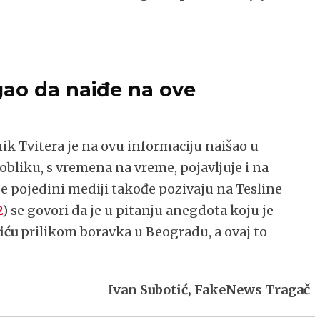
gao da naiđe na ove
ik Tvitera je na ovu informaciju naišao u
liku, s vremena na vreme, pojavljuje i na
e pojedini mediji takođe pozivaju na Tesline
2
) se govori da je u pitanju anegdota koju je
iću
prilikom boravka u Beogradu, a ovaj to
Ivan Subotić, FakeNews Tragač