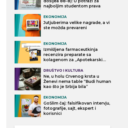
dosijea 88-8): U potrazi za
najboljim studentom prava
EKONOMIJA
Jutjuberima velike nagrade, a vi
ste možda prevareni
EKONOMIJA
Izmišljena farmaceutkinja
recenzira preparate sa
kolagenom za „Apotekarski
vodič“
DRUŠTVO I KULTURA
Ne, u holu Crvenog krsta u
Ženevi nema table “Budi human
kao što je Srbija bila”
EKONOMIJA
GoSlim čaj: falsifikovan intervju,
fotografije, sajt, ekspert i
korisnici