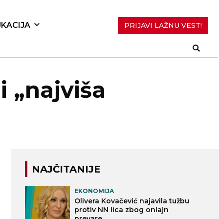
KACIJA
PRIJAVI LAŽNU VEST!
i „najviša
NAJČITANIJE
EKONOMIJA
Olivera Kovačević najavila tužbu
protiv NN lica zbog onlajn
prevare