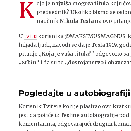
K
oja je
najviša moguća titula
koju čov
predsednik? Ukoliko bismo se osloni
naučnik
Nikola Tesla
na ovo pitanj
U
tvitu
korisnika @MAKSIMUSMAGNUS, koji 
hiljada ljudi, navodi se da je Tesla 1919. 
pitanje
„Koja je vaša titula?“
odgovorio sa
„Srbin“
i da su to
„dostojanstvo i obaveza 
Pogledajte u autobiografiji
Korisnik Tvitera koji je plasirao ovu kratk
jest da potiče iz Tesline autobiografije p
komentarima, odgovarajući drugim korisnic