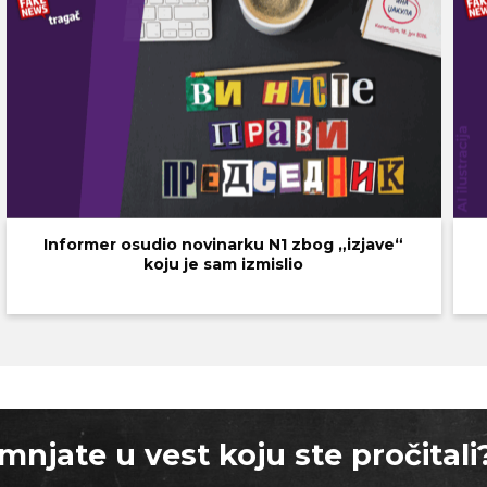
Informer osudio novinarku N1 zbog „izjave“
koju je sam izmislio
mnjate u vest koju ste pročitali