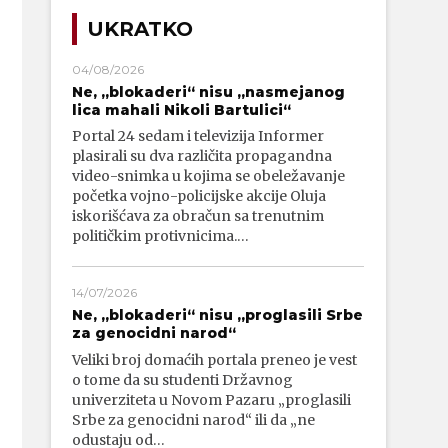
UKRATKO
04/08/2026
Ne, „blokaderi“ nisu „nasmejanog
lica mahali Nikoli Bartulici“
Portal 24 sedam i televizija Informer
plasirali su dva različita propagandna
video-snimka u kojima se obeležavanje
početka vojno-policijske akcije Oluja
iskorišćava za obračun sa trenutnim
političkim protivnicima.…
14/07/2026
Ne, „blokaderi“ nisu „proglasili Srbe
za genocidni narod“
Veliki broj domaćih portala preneo je vest
o tome da su studenti Državnog
univerziteta u Novom Pazaru „proglasili
Srbe za genocidni narod“ ili da „ne
odustaju od…