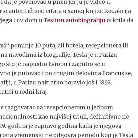
i da je poverovao u priču jer ju je video u
erio autentičnost citata u samoj knjizi. Redakcija
jega
i uvidom u
Teslinu autobiografiju
otkrila da
mi“
pominje 10 puta, ali hotela, recepcionera ili
ma navodima iz biografije, Tesla je u Parizu
o što je napustio Evropu i zaputio se u
vno je putovao i po drugim delovima Francuske,
fiji, u Parizu nakratko boravio još i 1892.
titi u rodni kraj.
ine razgovarao sa recepcionerom u jednom
nacionalnosti kao najvišoj tituli, definitivno ne
919. godina je zapravo godina kada je njegova
da ona vremenski ne odgovra periodu koji je Tesla