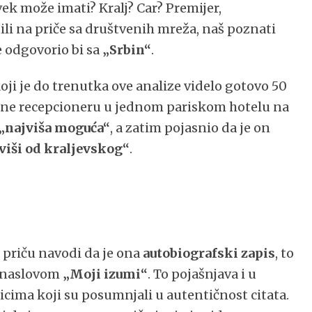
ek može imati? Kralj? Car? Premijer,
li na priče sa društvenih mreža, naš poznati
e odgovorio bi sa
„Srbin“
.
je do trenutka ove analize videlo gotovo 50
godine recepcioneru u jednom pariskom hotelu na
„najviša moguća“
, a zatim pojasnio da je on
viši od kraljevskog“
.
u priču navodi da je ona
autobiografski zapis
, to
od naslovom
„Moji izumi“
. To pojašnjava i u
ima koji su posumnjali u autentičnost citata.