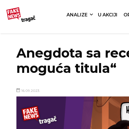
ANALIZE
U AKCIJI
O
Anegdota sa recep
moguća titula“
16.09.2023.