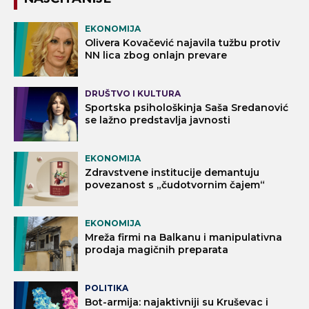
EKONOMIJA
Olivera Kovačević najavila tužbu protiv
NN lica zbog onlajn prevare
DRUŠTVO I KULTURA
Sportska psihološkinja Saša Sredanović
se lažno predstavlja javnosti
EKONOMIJA
Zdravstvene institucije demantuju
povezanost s „čudotvornim čajem“
EKONOMIJA
Mreža firmi na Balkanu i manipulativna
prodaja magičnih preparata
POLITIKA
Bot-armija: najaktivniji su Kruševac i