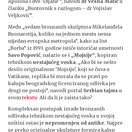
Apolona i dve ’Dijane’“, navodi
dr Vesna Matić
u
članku „Buntovnik s razlogom – dr Vojislav
Veljković“.
Među „sedam bronzanih skulptura Mikelanđela
Buonarotija, koliko na jednom mestu nema
nijedan evropska metropola“, kako za list
„Borba“ iz 1993. godine ističe istoričar umetnosti
Savo Popović
, nalazio se i
„Mojsije“
, kopiran
tehnikom
nestajućeg voska
. „Ako bi se nešto
desilo originalnom ’Mojsiju’, koji se čuva u
Vatikanu, replika bi morala da se pravi po
kalupu beogradskog licenciranog odlivka jer
drugi ne postoji“, navodi portal
Serbian tajms
u
svom
tekstu
. Ali da li je zaista tako?
Kompleksan postupak izrade bronzanih
odlivaka tehnikom nestajućeg voska u svojoj
suštini ostao je
nepromenjen od antike
. Najpre
se preko originalne skulpture formira kalup