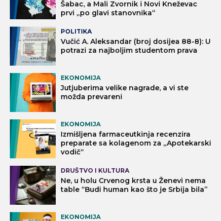
Šabac, a Mali Zvornik i Novi Kneževac
prvi „po glavi stanovnika“
POLITIKA
Vučić A. Aleksandar (broj dosijea 88-8): U
potrazi za najboljim studentom prava
EKONOMIJA
Jutjuberima velike nagrade, a vi ste
možda prevareni
EKONOMIJA
Izmišljena farmaceutkinja recenzira
preparate sa kolagenom za „Apotekarski
vodič“
DRUŠTVO I KULTURA
Ne, u holu Crvenog krsta u Ženevi nema
table “Budi human kao što je Srbija bila”
EKONOMIJA