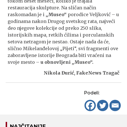
tokom deset meseci, koliko je trajala
restauracija skulpture. Na sličan način
raskomadan je i
„Museo“
porodice Veljković – u
godinama nakon Drugog svetskog rata, najveći
deo njegove kolekcije od preko 250 slika,
istorijskih mapa, retkih ćilima i porculanskih
setova netragom je nestao. Ostaje nada da će,
slično Mikelanđelovoj „Pijeti“, svi fragmenti ove
zaboravljene istorije Beograda biti vraćeni na
svoje mesto –
u obnovljeni „Museo“.
Nikola Đurić, FakeNews Tragač
Podeli:
NAJČITANIJE