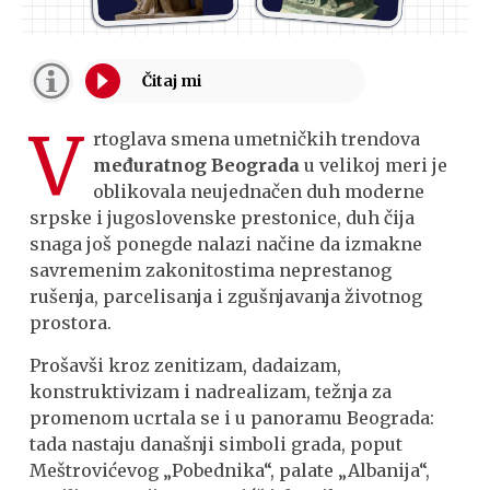
V
rtoglava smena umetničkih trendova
međuratnog Beograda
u velikoj meri je
oblikovala neujednačen duh moderne
srpske i jugoslovenske prestonice, duh čija
snaga još ponegde nalazi načine da izmakne
savremenim zakonitostima neprestanog
rušenja, parcelisanja i zgušnjavanja životnog
prostora.
Prošavši kroz zenitizam, dadaizam,
konstruktivizam i nadrealizam, težnja za
promenom ucrtala se i u panoramu Beograda:
tada nastaju današnji simboli grada, poput
Meštrovićevog „Pobednika“, palate „Albanija“,