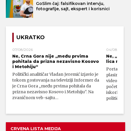
GoSlim čaj: falsifikovan intervju,
fotografije, sajt, ekspert i korisnici
UKRATKO
07/08/2026
04/08/2026
Ne, Crna Gora nije „među prvima
Ne, „blok
pohitala da prizna nezavisno Kosovo
lica mahali
i Metohiju“
Portal 24 se
Politički analitičar Vladan Jeremić izjavio je
plasirali su
tokom gostovanja na televiziji Informer da
video-snimk
je Crna Gora „među prvima pohitala da
početka vojn
prizna nezavisno Kosovo i Metohiju“. Na
iskorišćava
zvaničnom veb-sajtu…
političkim 
CRVENA LISTA MEDIJA