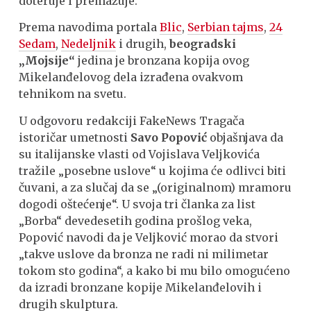
doteruje i premazuje.
Prema navodima portala
Blic
,
Serbian tajms
,
24
Sedam
,
Nedeljnik
i drugih,
beogradski
„Mojsije“
jedina je bronzana kopija ovog
Mikelanđelovog dela izrađena ovakvom
tehnikom na svetu.
U odgovoru redakciji FakeNews Tragača
istoričar umetnosti
Savo Popović
objašnjava da
su italijanske vlasti od Vojislava Veljkovića
tražile „posebne uslove“ u kojima će odlivci biti
čuvani, a za slučaj da se „(originalnom) mramoru
dogodi oštećenje“. U svoja tri članka za list
„Borba“ devedesetih godina prošlog veka,
Popović navodi da je Veljković morao da stvori
„takve uslove da bronza ne radi ni milimetar
tokom sto godina“, a kako bi mu bilo omogućeno
da izradi bronzane kopije Mikelanđelovih i
drugih skulptura.