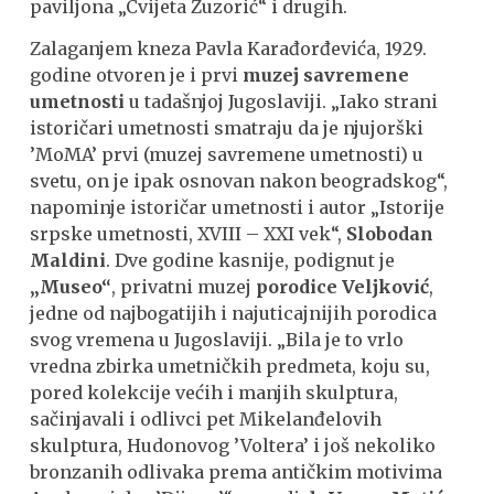
paviljona „Cvijeta Zuzorić“ i drugih.
Zalaganjem kneza Pavla Karađorđevića, 1929.
godine otvoren je i prvi
muzej savremene
umetnosti
u tadašnjoj Jugoslaviji. „Iako strani
istoričari umetnosti smatraju da je njujorški
’MoMA’ prvi (muzej savremene umetnosti) u
svetu, on je ipak osnovan nakon beogradskog“,
napominje istoričar umetnosti i autor „Istorije
srpske umetnosti, XVIII – XXI vek“,
Slobodan
Maldini
. Dve godine kasnije, podignut je
„Museo“
, privatni muzej
porodice Veljković
,
jedne od najbogatijih i najuticajnijih porodica
svog vremena u Jugoslaviji. „Bila je to vrlo
vredna zbirka umetničkih predmeta, koju su,
pored kolekcije većih i manjih skulptura,
sačinjavali i odlivci pet Mikelanđelovih
skulptura, Hudonovog ’Voltera’ i još nekoliko
bronzanih odlivaka prema antičkim motivima