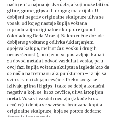
načinjen iz najmanje dva dela, a koji može biti od
gline, gume, gipsa
ili drugog materijala. U
dobijeni negativ originalne skulpture uliva se
vosak, od kojeg nastaje šuplja voštana
reprodukcija originalne skulpture (poput
čokoladnog Deda Mraza). Nakon ručne dorade
dobijenog voštanog odlivka (uklanjanjem
spojeva kalupa, mehurića u vosku i drugih
nesavršenosti), po njemu se postavljaju kanali
za dovod metala i odvod vazduha i voska, pa u
ovoj fazi šuplja voštana skulptura izgleda kao da
se našla na tretmanu akupunkturom – iz nje sa
svih strana izbijaju cevčice. Preko svega se
izlivaju
glina ili gips
, i tako se dobija konačni
negativ u koji se, kroz cevčice, uliva
istopljen
metal
. Vosak i vazduh nestaju (takođe kroz
cevčice), i dobija se savršena bronzana kopija
originalne skulpture, koja se potom dodatno