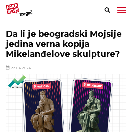
Da li je beogradski Mojsije
jedina verna kopija
Mikelanđelove skulpture?
22.04.2024.
PRIJAVI LAŽNU VEST!