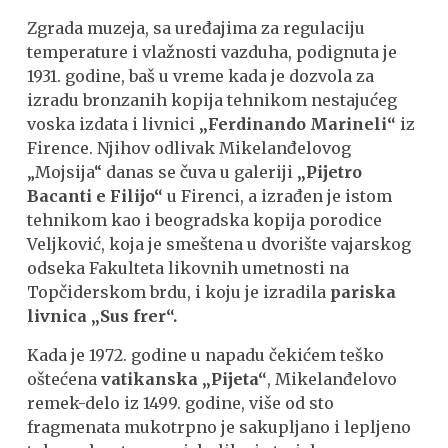
Zgrada muzeja, sa uređajima za regulaciju
temperature i vlažnosti vazduha, podignuta je
1931. godine, baš u vreme kada je dozvola za
izradu bronzanih kopija tehnikom nestajućeg
voska izdata i livnici
„Ferdinando Marineli“
iz
Firence. Njihov odlivak Mikelanđelovog
„Mojsija“ danas se čuva u galeriji
„Pijetro
Bacanti e Filijo“
u Firenci, a izrađen je istom
tehnikom kao i beogradska kopija porodice
Veljković, koja je smeštena u dvorište vajarskog
odseka Fakulteta likovnih umetnosti na
Topčiderskom brdu, i koju je izradila
pariska
livnica „Sus frer“.
Kada je 1972. godine u napadu čekićem teško
oštećena
vatikanska „Pijeta“
, Mikelanđelovo
remek-delo iz 1499. godine, više od sto
fragmenata mukotrpno je sakupljano i lepljeno