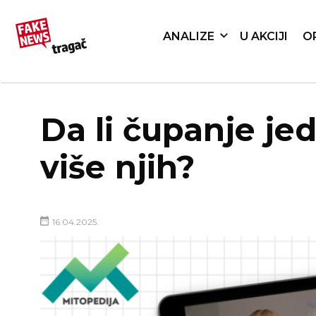
ANALIZE
U AKCIJI
O
Da li čupanje je
više njih?
16.04.2025.