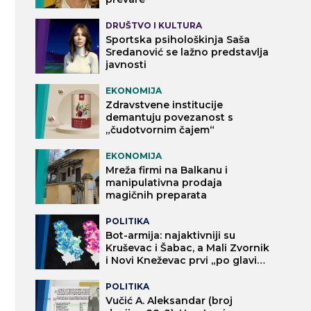
DRUŠTVO I KULTURA
Sportska psihološkinja Saša
Sredanović se lažno predstavlja
javnosti
EKONOMIJA
Zdravstvene institucije
demantuju povezanost s
„čudotvornim čajem“
EKONOMIJA
Mreža firmi na Balkanu i
manipulativna prodaja
magičnih preparata
POLITIKA
Bot-armija: najaktivniji su
Kruševac i Šabac, a Mali Zvornik
i Novi Kneževac prvi „po glavi
stanovnika“
POLITIKA
Vučić A. Aleksandar (broj