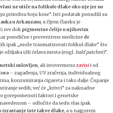
vlasi ne utiče na folikule dlake oko nje jer su
aju prirodnu boju kose“. Isti podatak ponudili su
nauka u Arkanzasu
, u čijem članku je
ti sve dok
pigmentne ćelije u njihovim
kar porodične i preventivne medicine
dr
h ipak „može traumatizovati folikul dlake“ što
 ožiljaka i/ili ćelava mesta (engl.
bald patches
)“.
netski uslovljen
, ali istovremeno
zavisi
i od
tora
– zagađenja, UV zračenja, individualnog
zma, konzumiranja cigareta i tako dalje. Čupanje
ostiranje sedih, već će „krivci“ za naknadne
vo gorepomenuti faktori i genetske
 navedenom – odlučite da sedu vlas ipak
izrastanje iste takve dlake
, a u najgorem