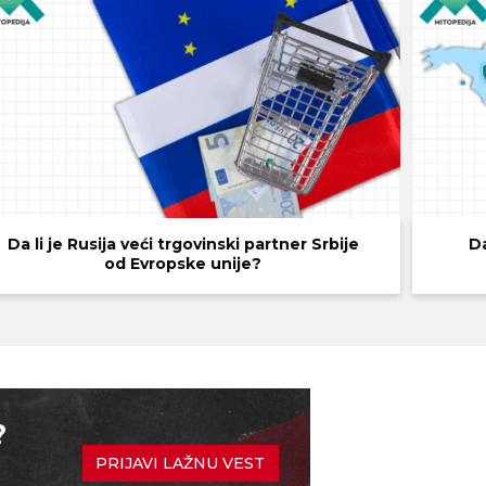
Da li je Rusija veći trgovinski partner Srbije
Da
od Evropske unije?
?
PRIJAVI LAŽNU VEST