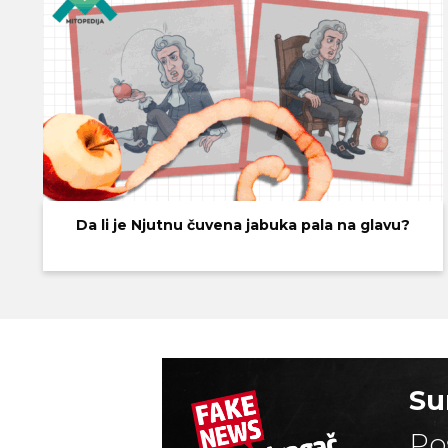
Da li je Njutnu čuvena jabuka pala na glavu?
Su
Po