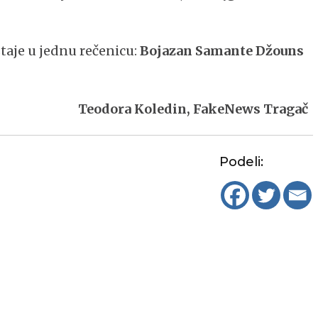
staje u jednu rečenicu:
Bojazan Samante Džouns
Teodora Koledin, FakeNews Tragač
Podeli: