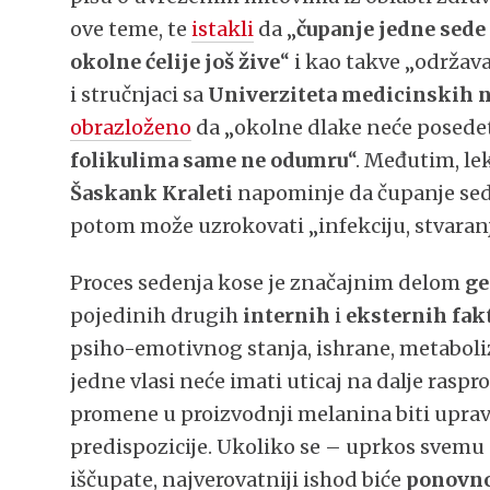
ove teme, te
istakli
da „
čupanje jedne sede 
okolne ćelije još žive
“ i kao takve „održav
i stručnjaci sa
Univerziteta medicinskih 
obrazloženo
da „okolne dlake neće posede
folikulima
same ne odumru
“. Međutim, le
Šaskank Kraleti
napominje da čupanje sedi
potom može uzrokovati „infekciju, stvaranje
Proces sedenja kose je značajnim delom
ge
pojedinih drugih
internih
i
eksternih fak
psiho-emotivnog stanja, ishrane, metaboli
jedne vlasi neće imati uticaj na dalje raspr
promene u proizvodnji melanina biti upra
predispozicije. Ukoliko se – uprkos svemu
iščupate, najverovatniji ishod biće
ponovno 