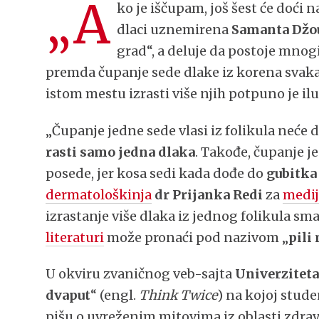
„A
ko je iščupam, još šest će doći
dlaci uznemirena
Samanta Džo
grad“, a deluje da postoje mnogi
premda čupanje sede dlake iz korena svakak
istom mestu izrasti više njih potpuno je il
„Čupanje jedne sede vlasi iz folikula neće d
rasti samo jedna dlaka
. ​​Takođe, čupanje 
posede, jer kosa sedi kada dođe do
gubitka
dermatološkinja
dr Prijanka Redi
za
medi
izrastanje više dlaka iz jednog folikula sm
literaturi
može pronaći pod nazivom „
pili
U okviru zvaničnog veb-sajta
Univerziteta
dvaput
“ (engl.
Think Twice
) na kojoj stude
pišu o uvreženim mitovima iz oblasti zdrav