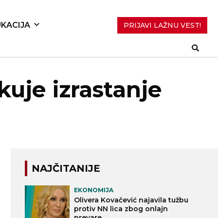
KACIJA
PRIJAVI LAŽNU VEST!
kuje izrastanje
NAJČITANIJE
EKONOMIJA
Olivera Kovačević najavila tužbu
protiv NN lica zbog onlajn
prevare