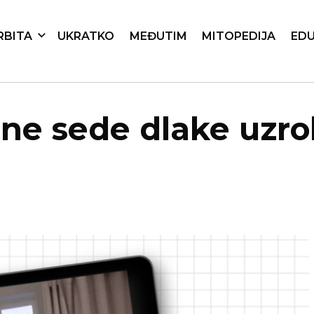
RBITA
UKRATKO
MEĐUTIM
MITOPEDIJA
EDU
dne sede dlake uzro