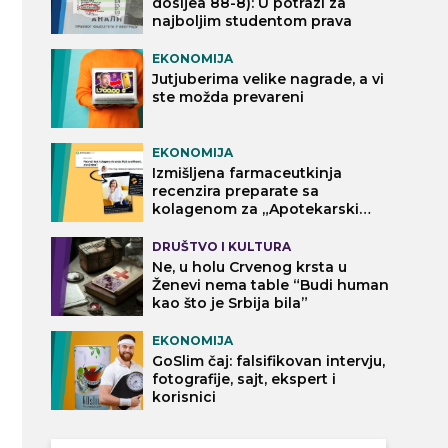
dosijea 88-8): U potrazi za
najboljim studentom prava
EKONOMIJA
Jutjuberima velike nagrade, a vi
ste možda prevareni
EKONOMIJA
Izmišljena farmaceutkinja
recenzira preparate sa
kolagenom za „Apotekarski
vodič“
DRUŠTVO I KULTURA
Ne, u holu Crvenog krsta u
Ženevi nema table “Budi human
kao što je Srbija bila”
EKONOMIJA
GoSlim čaj: falsifikovan intervju,
fotografije, sajt, ekspert i
korisnici