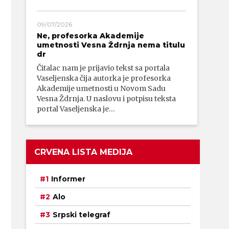
09/07/2026
Ne, profesorka Akademije
umetnosti Vesna Ždrnja nema titulu
dr
Čitalac nam je prijavio tekst sa portala
Vaseljenska čija autorka je profesorka
Akademije umetnosti u Novom Sadu
Vesna Ždrnja. U naslovu i potpisu teksta
portal Vaseljenska je…
CRVENA LISTA MEDIJA
Informer
Alo
Srpski telegraf