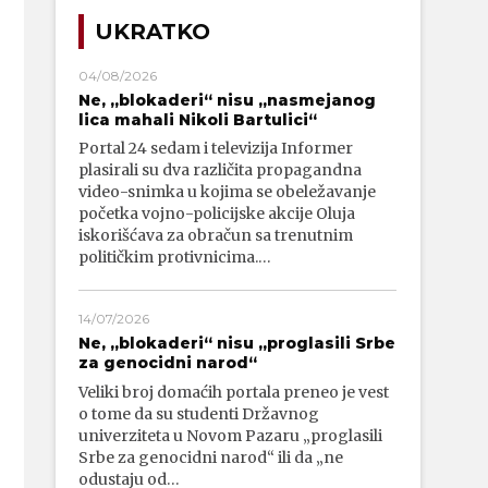
UKRATKO
04/08/2026
Ne, „blokaderi“ nisu „nasmejanog
lica mahali Nikoli Bartulici“
Portal 24 sedam i televizija Informer
plasirali su dva različita propagandna
video-snimka u kojima se obeležavanje
početka vojno-policijske akcije Oluja
iskorišćava za obračun sa trenutnim
političkim protivnicima.…
14/07/2026
Ne, „blokaderi“ nisu „proglasili Srbe
za genocidni narod“
Veliki broj domaćih portala preneo je vest
o tome da su studenti Državnog
univerziteta u Novom Pazaru „proglasili
Srbe za genocidni narod“ ili da „ne
odustaju od…