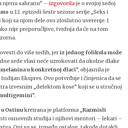
 na njenu sahranu“ –
izgovorila
je o svojoj sedoj
uns
u 12. epizodi šeste sezone serije „Seks i
 koji sa njom dele ovo zloslutno uverenje. I
o nije preporučljivo, tvrdnja da će na tom
uzorna.
ovesti do više sedih, jer
iz jednog folikula može
jedne sede vlasi neće uzrokovati da okolne dlake
 melanina u konkretnoj dlaci
“, objasnila je
j
Indijan Ekspres. Ovo potvrđuje i činjenica da se
atra izvesnim „defektom kose“ koji se u stručnoj
 multigemini
“.
 u Ostinu
kreirana je platforma „
Razmisli
nti osnovnih studija i njihovi mentori – lekari –
stva. Oni su se, između ostalog, takođe dotakli