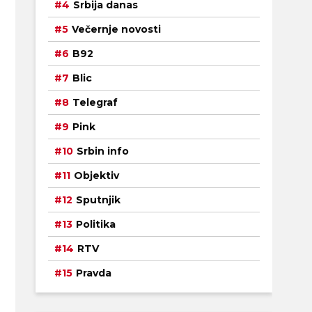
Srbija danas
Večernje novosti
B92
Blic
Telegraf
Pink
Srbin info
Objektiv
Sputnjik
Politika
RTV
Pravda