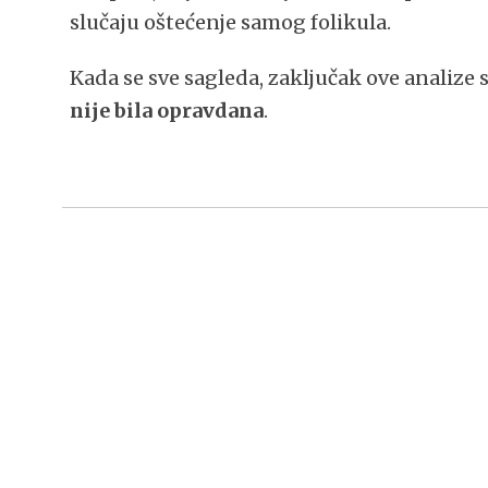
slučaju oštećenje samog folikula.
Kada se sve sagleda, zaključak ove analize 
nije bila opravdana
.