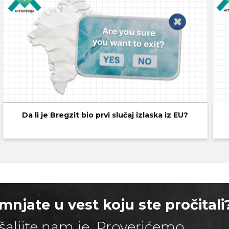
Da li je Bregzit bio prvi slučaj izlaska iz EU?
mnjate u vest koju ste pročitali
šaljite nam je. Proverićemo.