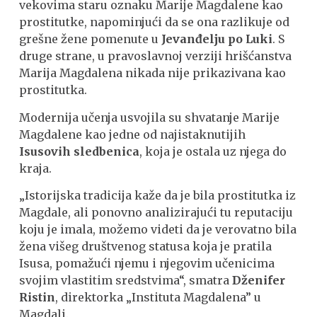
vekovima staru oznaku Marije Magdalene kao
prostitutke, napominjući da se ona razlikuje od
grešne žene pomenute u
Jevanđelju po Luki
. S
druge strane, u pravoslavnoj verziji hrišćanstva
Marija Magdalena nikada nije prikazivana kao
prostitutka.
Modernija učenja usvojila su shvatanje Marije
Magdalene kao jedne od najistaknutijih
Isusovih sledbenica
, koja je ostala uz njega do
kraja.
„Istorijska tradicija kaže da je bila prostitutka iz
Magdale, ali ponovno analizirajući tu reputaciju
koju je imala, možemo videti da je verovatno bila
žena višeg društvenog statusa koja je pratila
Isusa, pomažući njemu i njegovim učenicima
svojim vlastitim sredstvima“, smatra
Dženifer
Ristin
, direktorka „Instituta Magdalena” u
Magdali.