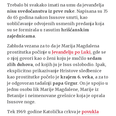
Trebalo bi svakako imati na umu da jevanđelja
nisu svedočanstva iz prve ruke
. Napisana su 35
do 65 godina nakon Isusove smrti, kao
uobličavanje odvojenih usmenih predanja koja
su se formirala u rasutim
hrišćanskim
zajednicama
.
Zabluda vezana za to da je Marija Magdalena
prostitutka počinje u
Jevanđelju po Luki
,
gde se
o njoj govori kao o ženi koju je mučilo
sedam
zlih duhova
, od kojih ju je Isus oslobodio. Ipak,
eksplicitno prikazivanje Hristove sledbenice
kao prostitutke počelo je
krajem 6. veka
, a za to
je odgovoran tadašnji
papa Grgur
. On je spojio u
jednu osobu lik Marije Magdalene, Marije iz
Betanije i neimenovane grešnice koja je oprala
Isusove noge.
Tek 1969. godine Katolička crkva je
povukla