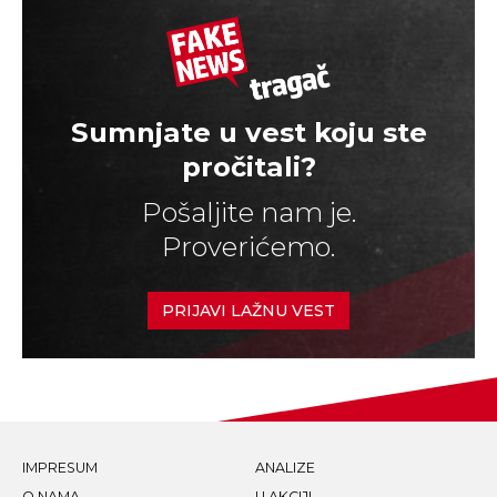
Sumnjate u vest koju ste
pročitali?
Pošaljite nam je.
Proverićemo.
PRIJAVI LAŽNU VEST
IMPRESUM
ANALIZE
O NAMA
U AKCIJI