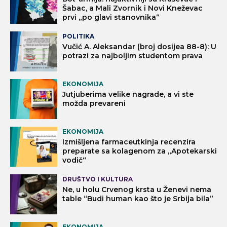
Šabac, a Mali Zvornik i Novi Kneževac
prvi „po glavi stanovnika“
POLITIKA
Vučić A. Aleksandar (broj dosijea 88-8): U
potrazi za najboljim studentom prava
EKONOMIJA
Jutjuberima velike nagrade, a vi ste
možda prevareni
EKONOMIJA
Izmišljena farmaceutkinja recenzira
preparate sa kolagenom za „Apotekarski
vodič“
DRUŠTVO I KULTURA
Ne, u holu Crvenog krsta u Ženevi nema
table “Budi human kao što je Srbija bila”
EKONOMIJA