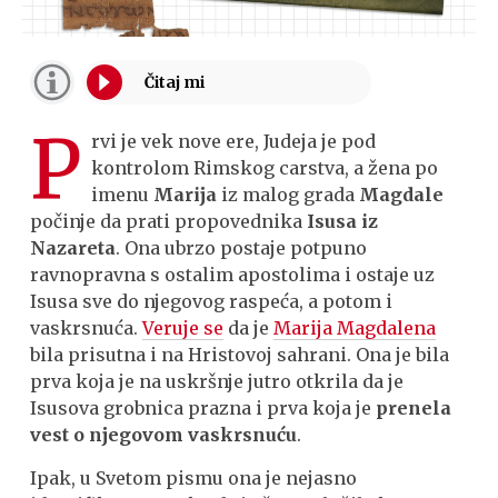
P
rvi je vek nove ere, Judeja je pod
kontrolom Rimskog carstva, a žena po
imenu
Marija
iz malog grada
Magdale
počinje da prati propovednika
Isusa iz
Nazareta
. Ona ubrzo postaje potpuno
ravnopravna s ostalim apostolima i ostaje uz
Isusa sve do njegovog raspeća, a potom i
vaskrsnuća.
Veruje se
da je
Marija Magdalena
bila prisutna i na Hristovoj sahrani. Ona je bila
prva koja je na uskršnje jutro otkrila da je
Isusova grobnica prazna i prva koja je
prenela
vest o njegovom vaskrsnuću
.
Ipak, u Svetom pismu ona je nejasno