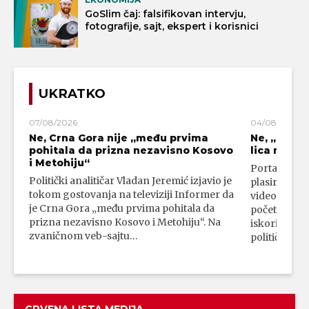
GoSlim čaj: falsifikovan intervju,
fotografije, sajt, ekspert i korisnici
UKRATKO
07/08/2026
04/08/2026
Ne, Crna Gora nije „među prvima
Ne, „blok
pohitala da prizna nezavisno Kosovo
lica mahali
i Metohiju“
Portal 24 se
Politički analitičar Vladan Jeremić izjavio je
plasirali su
tokom gostovanja na televiziji Informer da
video-snimk
je Crna Gora „među prvima pohitala da
početka vojn
prizna nezavisno Kosovo i Metohiju“. Na
iskorišćava
zvaničnom veb-sajtu…
političkim 