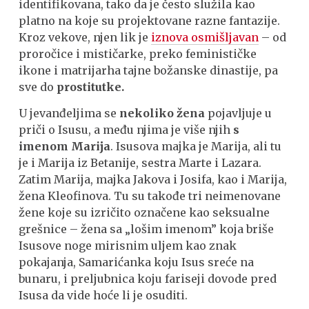
identifikovana, tako da je često služila kao
platno na koje su projektovane razne fantazije.
Kroz vekove, njen lik je
iznova osmišljavan
– od
proročice i mističarke, preko feminističke
ikone i matrijarha tajne božanske dinastije, pa
sve do
prostitutke.
U jevanđeljima se
nekoliko žena
pojavljuje u
priči o Isusu, a među njima je više njih
s
imenom Marija
. Isusova majka je Marija, ali tu
je i Marija iz Betanije, sestra Marte i Lazara.
Zatim Marija, majka Jakova i Josifa, kao i Marija,
žena Kleofinova. Tu su takođe tri neimenovane
žene koje su izričito označene kao seksualne
grešnice – žena sa „lošim imenom” koja briše
Isusove noge mirisnim uljem kao znak
pokajanja, Samarićanka koju Isus sreće na
bunaru, i preljubnica koju fariseji dovode pred
Isusa da vide hoće li je osuditi.