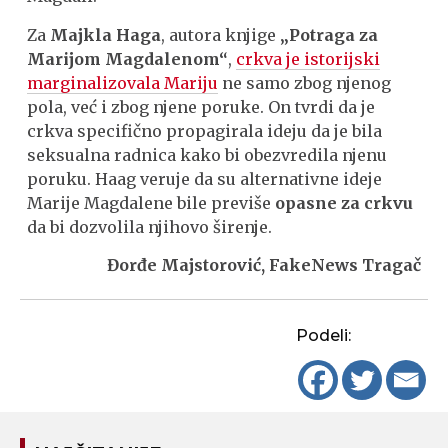
Za
Majkla Haga
, autora knjige
„Potraga za
Marijom Magdalenom“
,
crkva je istorijski
marginalizovala Mariju
ne samo zbog njenog
pola, već i zbog njene poruke. On tvrdi da je
crkva specifično propagirala ideju da je bila
seksualna radnica kako bi obezvredila njenu
poruku. Haag veruje da su alternativne ideje
Marije Magdalene bile previše
opasne za crkvu
da bi dozvolila njihovo širenje.
Đorđe Majstorović, FakeNews Tragač
Podeli: