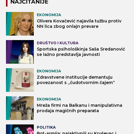
NAJČITANIJE
EKONOMIJA
Olivera Kovačević najavila tužbu protiv
NN lica zbog onlajn prevare
DRUŠTVO I KULTURA
Sportska psihološkinja Saša Sredanović
se lažno predstavlja javnosti
EKONOMIJA
Zdravstvene institucije demantuju
povezanost s „čudotvornim čajem“
EKONOMIJA
Mreža firmi na Balkanu i manipulativna
prodaja magičnih preparata
POLITIKA
Bot-armija: najaktivniji su Kruševac i