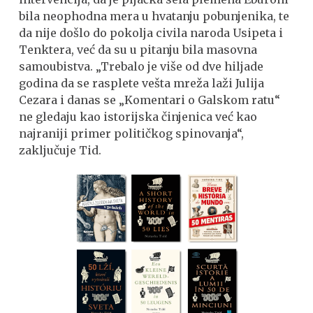
bila neophodna mera u hvatanju pobunjenika, te
da nije došlo do pokolja civila naroda Usipeta i
Tenktera, već da su u pitanju bila masovna
samoubistva. „Trebalo je više od dve hiljade
godina da se rasplete vešta mreža laži Julija
Cezara i danas se „Komentari o Galskom ratu“
ne gledaju kao istorijska činjenica već kao
najraniji primer političkog spinovanja“,
zaključuje Tid.