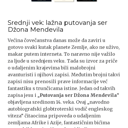
Srednji vek: lažna putovanja ser
Džona Mendevila
Većina čovečanstva danas može da zaviri u
gotovo svaki kutak planete Zemlje, ako ne uživo,
makar putem interneta. To naravno nije važilo
za ljude u srednjem veku. Tada su izvor za priče
o udaljenim krajevima bili malobrojni
avanturisti i njihovi zapisi. Međutim brojni takvi
zapisi nisu prenosili prave informacije već
fantastiku s trunčicama istine. Jedan od takvih
zapisa jesu i „
Putovanja ser Džona Mendevila
“
objavljena sredinom 14. veka. Ovaj „navodno
autobiografski globtroterski vodič engleskog
viteza“ čitaocima pripoveda o udaljenim
zemljama Afrike i Azije, fantastičnim bićima