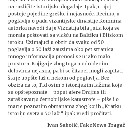
na različite istorijske događaje. Ipak, u njoj
postoje pojedine greške i nejasnoće. Recimo, u
poglavlju o padu vizantijske dinastije Komnina
autorka navodi da je Viznatija bila „sila koja se
morala poštovati sa vlašću na
Baltiku
i Bliskom
istoku. Uzimajući u obzir da svako od 50
poglavlja o 50 laži zauzima oko pet stranica
mnogo informacija prenosi se u jako malo
prostora. Knjiga je zbog toga u određenim
delovima nejasna, pa bi se čitaoci mogli zapitati
šta je uopšte laž u nekom od poglavlja. Bez
obzira na to, Tid osim o istorijskim lažima koje
su opštepoznate – poput afere Drajfus ili
zataškavanja černobiljske katastrofe – piše i o
manje poznatim obmanama zbog kojih „Kratku
istoriju sveta u 50 laži“ ipak vredi pročitati.
Ivan Subotić, FakeNews Tragač