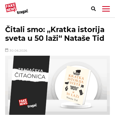
Čitali smo: „Kratka istorija
sveta u 50 laži“ Nataše Tid
30.06.2026.
PRIJAVI LAŽNU VEST!