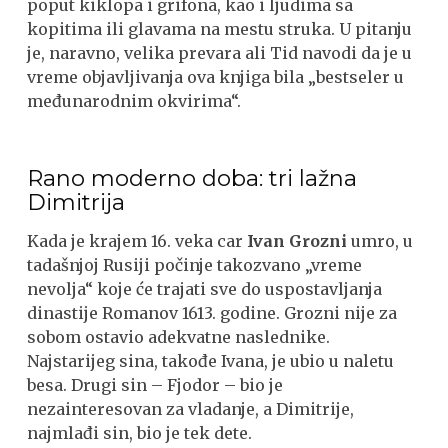
poput kiklopa i grifona, kao i ljudima sa
kopitima ili glavama na mestu struka. U pitanju
je, naravno, velika prevara ali Tid navodi da je u
vreme objavljivanja ova knjiga bila „bestseler u
međunarodnim okvirima“.
Rano moderno doba: tri lažna
Dimitrija
Kada je krajem 16. veka car
Ivan Grozni
umro, u
tadašnjoj Rusiji počinje takozvano „vreme
nevolja“ koje će trajati sve do uspostavljanja
dinastije Romanov 1613. godine. Grozni nije za
sobom ostavio adekvatne naslednike.
Najstarijeg sina, takođe Ivana, je ubio u naletu
besa. Drugi sin – Fjodor – bio je
nezainteresovan za vladanje, a Dimitrije,
najmlađi sin, bio je tek dete.