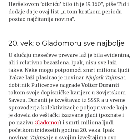
Heršelovom ’otkriću’ bilo ih je 19.360“, piše Tid i
dodaje da je ovaj list „u tom kratkom periodu
postao najčitanija novina“.
20. vek: o Gladomoru sve najbolje
U slučaju mesečeve prevare laž je bila evidentna,
ali i relativno bezazlena. Ipak, nisu sve laži
takve. Neke mogu potpomoći smrt miliona ljudi.
Takve laži plasirao je novinar
Njujork Tajmsa
i
dobitnik Pulicerove nagrade
Volter Duranti
tokom svoje dopisničke karijere u Sovjetskom
Savezu. Duranti je izveštavao iz SSSR-a u vreme
sprovođenja kolektivizacije poljoprivrede koja
je dovela do veštački izazvane gladi (poznate i
po nazivu
Gladomor
) i smrti miliona ljudi
početkom tridesetih godina 20. veka. Ipak,
novinar
Tajmsa
je u svojim izveštajima ovo