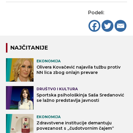
Podeli:
NAJČITANIJE
EKONOMIJA
Olivera Kovačević najavila tužbu protiv
NN lica zbog onlajn prevare
DRUŠTVO I KULTURA
Sportska psihološkinja Saša Sredanović
se lažno predstavlja javnosti
EKONOMIJA
Zdravstvene institucije demantuju
povezanost s „čudotvornim čajem“