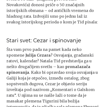
Novakovića) donosi priče o 50 značajnih
istorijskih obmana – od antičkih vremena do
hladnog rata. Izdvojili smo po jednu laž iz
svakog istorijskog perioda o kom je Tid pisala:
Stari svet: Cezar i spinovanje
Šta vam prvo pada na pamet kada neko
spomene
Julija Cezara
? Osvajanja, građanski
ratovi, kalendar? Nataša Tid predstavlja ga u
nešto drugačijem svetlu – kao
pronalazača
spinovanja
. Kako bi opravdao svoja osvajanja u
Galiji koja je otpočeo, između ostalog, zbog
sopstvenih dugova, Cezar je objavio seriju
izveštaja pod nazivom „Komentari o Galskom
ratu“. U njima su se našle laži o tome da je
masakar plemena Tigurini bila božija
intervencija, da je pljačka sela plemena Eburoni