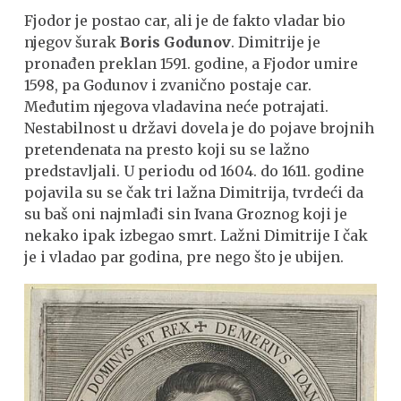
Fjodor je postao car, ali je de fakto vladar bio
njegov šurak
Boris Godunov
. Dimitrije je
pronađen preklan 1591. godine, a Fjodor umire
1598, pa Godunov i zvanično postaje car.
Međutim njegova vladavina neće potrajati.
Nestabilnost u državi dovela je do pojave brojnih
pretendenata na presto koji su se lažno
predstavljali. U periodu od 1604. do 1611. godine
pojavila su se čak tri lažna Dimitrija, tvrdeći da
su baš oni najmlađi sin Ivana Groznog koji je
nekako ipak izbegao smrt. Lažni Dimitrije I čak
je i vladao par godina, pre nego što je ubijen.