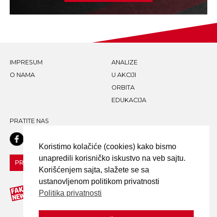
IMPRESUM
ANALIZE
O NAMA
U AKCIJI
ORBITA
EDUKACIJA
PRATITE NAS
Koristimo kolačiće (cookies) kako bismo
unapredili korisničko iskustvo na veb sajtu.
PRIJAVI LAŽNU VEST!
Korišćenjem sajta, slažete se sa
ustanovljenom politikom privatnosti
Politika privatnosti