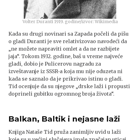
Volter Duranti 1919. godine/izvor: Wikimedia
Kada su drugi novinari sa Zapada počeli da pišu
o gladi Duranti je sve relativizovao navodeći da
„ne možete napraviti omlet a da ne razbijete
jaja“. Tokom 1932. godine, baš u vreme najveće
gladi, dobio je Pulicerovu nagradu za
izveštavanje iz SSSR-a koja mu nije oduzeta ni
kada se saznalo da je prikrivao istinu o gladi.
Tid ocenjuje da su njegove „drske laži i propusti
doprineli gubitku ogromnog broja života“.
Balkan, Baltik i nejasne laži
Knjiga Nataše Tid pruža zanimljiv uvid u laži
koje su u većini slučajeva imale značajan uticaj