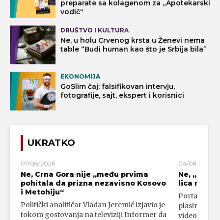
preparate sa kolagenom za „Apotekarski
vodič“
DRUŠTVO I KULTURA
Ne, u holu Crvenog krsta u Ženevi nema
table “Budi human kao što je Srbija bila”
EKONOMIJA
GoSlim čaj: falsifikovan intervju,
fotografije, sajt, ekspert i korisnici
UKRATKO
07/08/2026
04/08/2026
Ne, Crna Gora nije „među prvima
Ne, „blok
pohitala da prizna nezavisno Kosovo
lica mahali
i Metohiju“
Portal 24 se
Politički analitičar Vladan Jeremić izjavio je
plasirali su
tokom gostovanja na televiziji Informer da
video-snimk