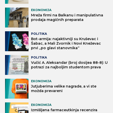
EKONOMIJA
Mreža firmi na Balkanu i manipulativna
prodaja magičnih preparata
POLITIKA
Bot-armija: najaktivniji su Kruševac i
Šabac, a Mali Zvornik i Novi Kneževac
prvi „po glavi stanovnika“
POLITIKA
Vučić A. Aleksandar (broj dosijea 88-8): U
potrazi za najboljim studentom prava
EKONOMIJA
Jutjuberima velike nagrade, a vi ste
možda prevareni
EKONOMIJA
Izmišljena farmaceutkinja recenzira