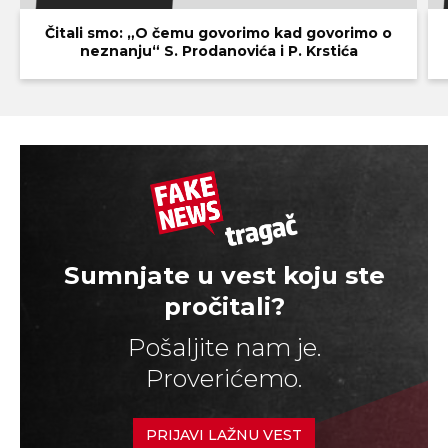
Čitali smo: „O čemu govorimo kad govorimo o
neznanju“ S. Prodanovića i P. Krstića
Sumnjate u vest koju ste
pročitali?
Pošaljite nam je.
Proverićemo.
PRIJAVI LAŽNU VEST