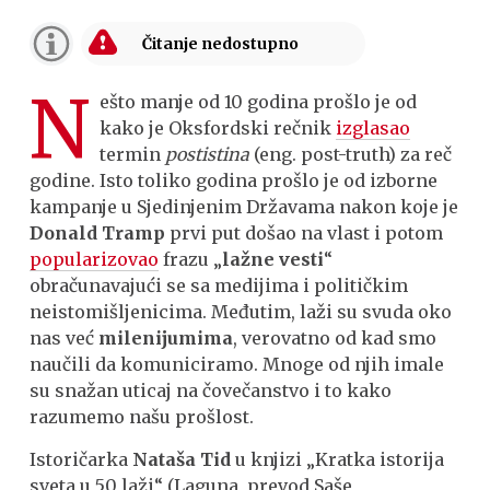
N
ešto manje od 10 godina prošlo je od
kako je Oksfordski rečnik
izglasao
termin
postistina
(eng. post-truth) za reč
godine. Isto toliko godina prošlo je od izborne
kampanje u Sjedinjenim Državama nakon koje je
Donald Tramp
prvi put došao na vlast i potom
popularizovao
frazu „
lažne vesti
“
obračunavajući se sa medijima i političkim
neistomišljenicima. Međutim, laži su svuda oko
nas već
milenijumima
, verovatno od kad smo
naučili da komuniciramo. Mnoge od njih imale
su snažan uticaj na čovečanstvo i to kako
razumemo našu prošlost.
Istoričarka
Nataša Tid
u knjizi „Kratka istorija
sveta u 50 laži“ (Laguna, prevod Saše