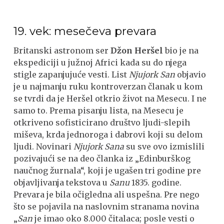
19. vek: mesečeva prevara
Britanski astronom ser
Džon Heršel
bio je na
ekspediciji u južnoj Africi kada su do njega
stigle zapanjujuće vesti. List
Njujork San
objavio
je u najmanju ruku kontroverzan članak u kom
se tvrdi da je Heršel otkrio život na Mesecu. I ne
samo to. Prema pisanju lista, na Mesecu je
otkriveno sofisticirano društvo ljudi-slepih
miševa, krda jednoroga i dabrovi koji su delom
ljudi. Novinari
Njujork Sana
su sve ovo izmislili
pozivajući se na deo članka iz „Edinburškog
naučnog žurnala“, koji je ugašen tri godine pre
objavljivanja tekstova u
Sanu
1835. godine.
Prevara je bila očigledna ali uspešna. Pre nego
što se pojavila na naslovnim stranama novina
„
San
je imao oko 8.000 čitalaca; posle vesti o