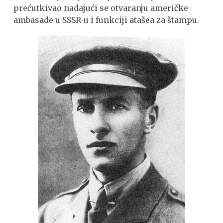
prećutkivao nadajući se otvaranju američke
ambasade u SSSR-u i funkciji atašea za štampu.