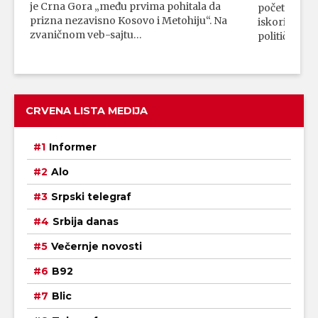
je Crna Gora „među prvima pohitala da
početka vojn
prizna nezavisno Kosovo i Metohiju“. Na
iskorišćava
zvaničnom veb-sajtu…
političkim 
CRVENA LISTA MEDIJA
Informer
Alo
Srpski telegraf
Srbija danas
Večernje novosti
B92
Blic