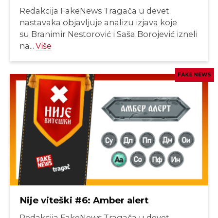
Redakcija FakeNews Tragača u devet
nastavaka objavljuje analizu izjava koje
su Branimir Nestorović i Saša Borojević izneli
na...
Više
FAKE NEWS
Nije viteški #6: Amber alert
Redakcija FakeNews Tragača u devet