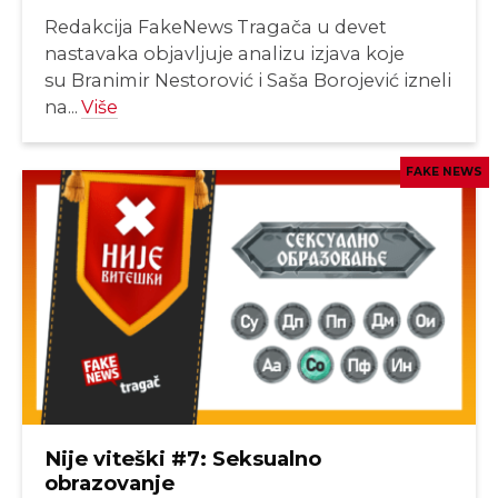
Redakcija FakeNews Tragača u devet
nastavaka objavljuje analizu izjava koje
su Branimir Nestorović i Saša Borojević izneli
na...
Više
FAKE NEWS
Nije viteški #7: Seksualno
obrazovanje