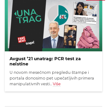
Avgust ’21 unatrag: PCR test za
neistine
U novom mesečnom pregledu štampe i
portala donosimo pet upečatljivih primera
manipulativnih vesti...
Više