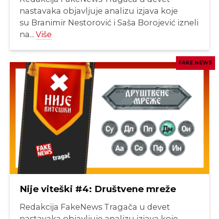
nastavaka objavljuje analizu izjava koje
su Branimir Nestorović i Saša Borojević izneli
na...
Više
FAKE NEWS
Nije viteški #4: Društvene mreže
Redakcija FakeNews Tragača u devet
nastavaka objavljuje analizu izjava koje