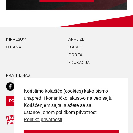
IMPRESUM
ANALIZE
O NAMA
U AKCIJI
ORBITA
EDUKACIJA
PRATITE NAS
Koristimo kolačiće (cookies) kako bismo
unapredili korisničko iskustvo na veb sajtu.
PRIJAVI LAŽNU VEST!
Korišćenjem sajta, slažete se sa
ustanovljenom politikom privatnosti
Politika privatnosti