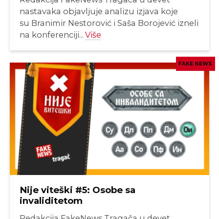
nastavaka objavljuje analizu izjava koje
su Branimir Nestorović i Saša Borojević izneli
na konferenciji...
Više
FAKE NEWS
Nije viteški #5: Osobe sa
invaliditetom
Redakcija FakeNews Tragača u devet