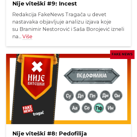
Nije viteški #9: Incest
Redakcija FakeNews Tragača u devet
nastavaka objavljuje analizu izjava koje
su Branimir Nestorović i Saša Borojević izneli
na...
Više
FAKE NEWS
Nije viteški #8: Pedofilija