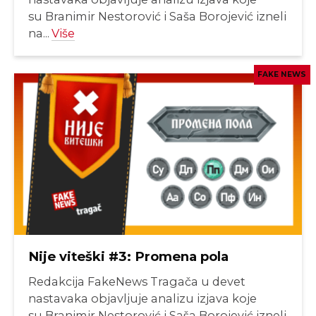
su Branimir Nestorović i Saša Borojević izneli
na...
Više
FAKE NEWS
Nije viteški #3: Promena pola
Redakcija FakeNews Tragača u devet
nastavaka objavljuje analizu izjava koje
su Branimir Nestorović i Saša Borojević izneli