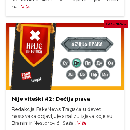
na...
Više
FAKE NEWS
Nije viteški #2: Dečija prava
Redakcija FakeNews Tragača u devet
nastavaka objavljuje analizu izjava koje su
Branimir Nestorović i Saša...
Više