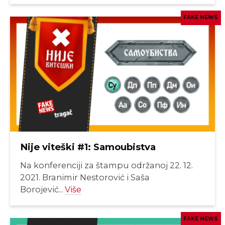
FAKE NEWS
Nije viteški #1: Samoubistva
Na konferenciji za štampu održanoj 22. 12.
2021. Branimir Nestorović i Saša
Borojević...
Više
FAKE NEWS