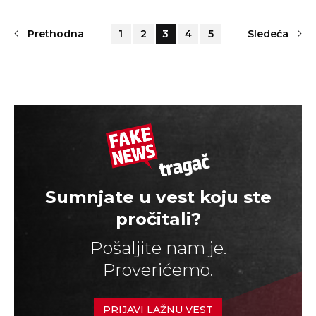
Prethodna
1
2
3
4
5
Sledeća
Sumnjate u vest koju ste
pročitali?
Pošaljite nam je.
Proverićemo.
PRIJAVI LAŽNU VEST