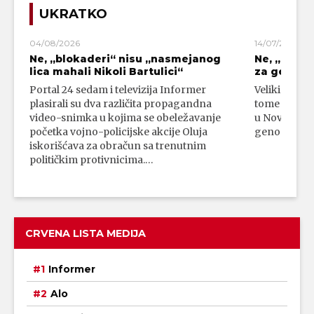
UKRATKO
04/08/2026
14/07/2026
Ne, „blokaderi“ nisu „nasmejanog
Ne, „bloka
lica mahali Nikoli Bartulici“
za genoci
Portal 24 sedam i televizija Informer
Veliki broj 
plasirali su dva različita propagandna
tome da su 
video-snimka u kojima se obeležavanje
u Novom Paz
početka vojno-policijske akcije Oluja
genocidni n
iskorišćava za obračun sa trenutnim
političkim protivnicima.…
CRVENA LISTA MEDIJA
Informer
Alo