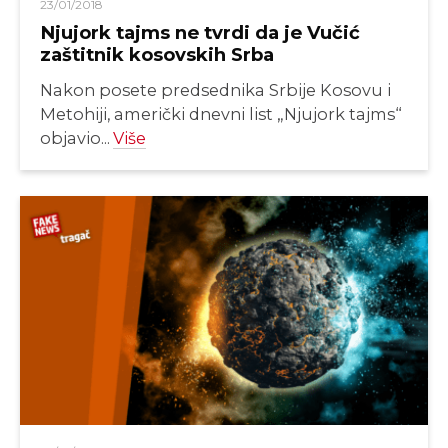
23/01/2018
Njujork tajms ne tvrdi da je Vučić
zaštitnik kosovskih Srba
Nakon posete predsednika Srbije Kosovu i
Metohiji, američki dnevni list „Njujork tajms“
objavio...
Više