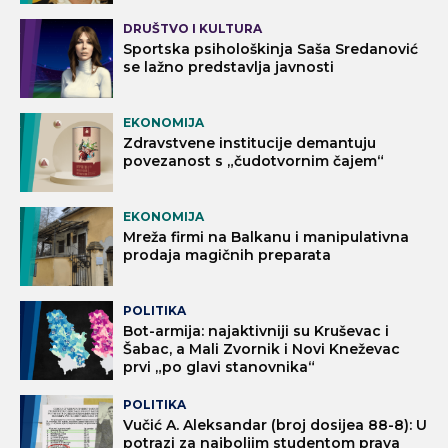
DRUŠTVO I KULTURA
Sportska psihološkinja Saša Sredanović
se lažno predstavlja javnosti
EKONOMIJA
Zdravstvene institucije demantuju
povezanost s „čudotvornim čajem“
EKONOMIJA
Mreža firmi na Balkanu i manipulativna
prodaja magičnih preparata
POLITIKA
Bot-armija: najaktivniji su Kruševac i
Šabac, a Mali Zvornik i Novi Kneževac
prvi „po glavi stanovnika“
POLITIKA
Vučić A. Aleksandar (broj dosijea 88-8): U
potrazi za najboljim studentom prava