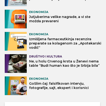
EKONOMIJA
Jutjuberima velike nagrade, a vi ste
možda prevareni
EKONOMIJA
Izmišljena farmaceutkinja recenzira
preparate sa kolagenom za „Apotekarski
vodič“
DRUŠTVO I KULTURA
Ne, u holu Crvenog krsta u Ženevi nema
table “Budi human kao što je Srbija bila”
EKONOMIJA
GoSlim čaj: falsifikovan intervju,
fotografije, sajt, ekspert i korisnici