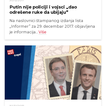
30/12/2017
Putin nije policiji i vojsci „dao
odrešene ruke da ubijaju”
Na naslovnici štampanog izdanja lista
„Informer” za 29. decembar 2017. objavljena
je informacija...
Više
30/12/2017