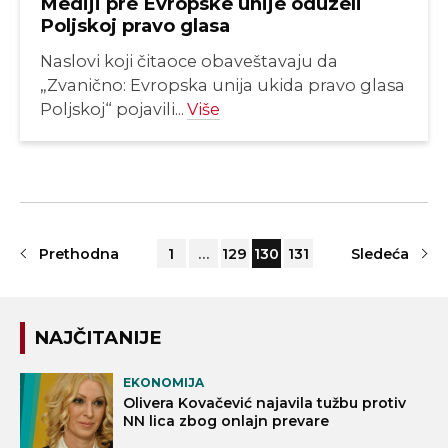
Mediji pre Evropske unije oduzeli
Poljskoj pravo glasa
Naslovi koji čitaoce obaveštavaju da
„Zvanično: Evropska unija ukida pravo glasa
Poljskoj“ pojavili...
Više
Prethodna
1
…
129
130
131
Sledeća
NAJČITANIJE
EKONOMIJA
Olivera Kovačević najavila tužbu protiv
NN lica zbog onlajn prevare