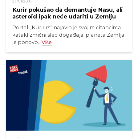
23/01/2018
Kurir pokušao da demantuje Nasu, ali
asteroid ipak neće udariti u Zemlju
Portal „Kurir.rs“ najavio je svojim čitaocima
kataklizmični sled događaja: planeta Zemlja
je ponovo...
Više