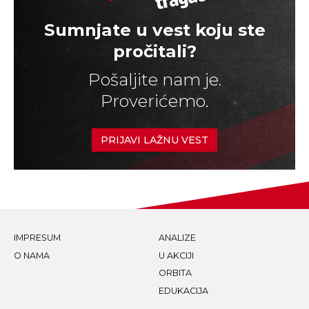
Sumnjate u vest koju ste
pročitali?
Pošaljite nam je.
Proverićemo.
PRIJAVI LAŽNU VEST
IMPRESUM
ANALIZE
O NAMA
U AKCIJI
ORBITA
EDUKACIJA