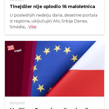
Tinejdžer nije oplodio 16 maloletnica
U poslednjih nedelju dana, desetine portala
iz regiona, uključujići Alo, Srbija Danas,
Smedia,...
Više
30/12/2017