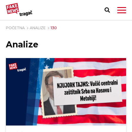
POČETNA
ANALIZE
130
Analize
PRIJAVI LAŽNU VEST!