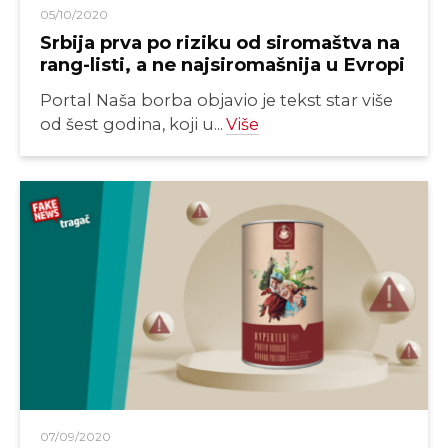
05/10/2020
Srbija prva po riziku od siromaštva na
rang-listi, a ne najsiromašnija u Evropi
Portal Naša borba objavio je tekst star više
od šest godina, koji u...
Više
07/09/2020