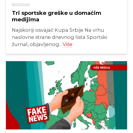
15/12/2020
Tri sportske greške u domaćim
medijima
Najskoriji osvajač Kupa Srbije Na vrhu
naslovne strane dnevnog lista Sportski
žurnal, objavljenog...
Više