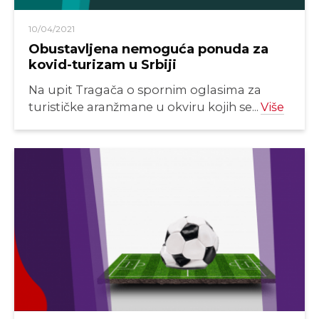
10/04/2021
Obustavljena nemoguća ponuda za
kovid-turizam u Srbiji
Na upit Tragača o spornim oglasima za
turističke aranžmane u okviru kojih se...
Više