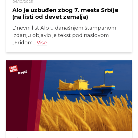
06/10/2023
Alo je uzbuđen zbog 7. mesta Srbije
(na listi od devet zemalja)
Dnevni list Alo u današnjem štampanom
izdanju objavio je tekst pod naslovom
„Fridom...
Više