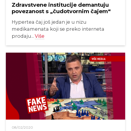
Zdravstvene institucije demantuju
povezanost s „čudotvornim čajem“
Hypertea čaj još jedan je u nizu
medikamenata koji se preko interneta
prodaju...
Više
08/02/2020