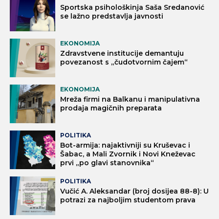
Sportska psihološkinja Saša Sredanović
se lažno predstavlja javnosti
EKONOMIJA
Zdravstvene institucije demantuju
povezanost s „čudotvornim čajem“
EKONOMIJA
Mreža firmi na Balkanu i manipulativna
prodaja magičnih preparata
POLITIKA
Bot-armija: najaktivniji su Kruševac i
Šabac, a Mali Zvornik i Novi Kneževac
prvi „po glavi stanovnika“
POLITIKA
Vučić A. Aleksandar (broj dosijea 88-8): U
potrazi za najboljim studentom prava