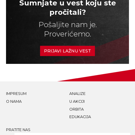
Sumnjate u vest koju ste
pročitali?
Pošaljite nam je.
Proverićemo.
PRIJAVI LAŽNU VEST
IMPRESUM
ANALIZE
O NAMA
U AKCIJI
ORBITA
EDUKACIJA
PRATITE NAS