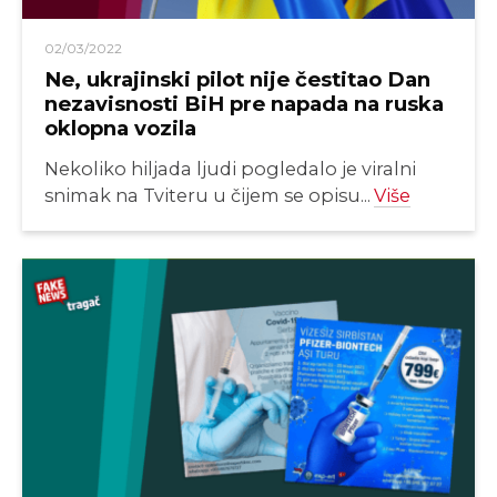
02/03/2022
Ne, ukrajinski pilot nije čestitao Dan
nezavisnosti BiH pre napada na ruska
oklopna vozila
Nekoliko hiljada ljudi pogledalo je viralni
snimak na Tviteru u čijem se opisu...
Više