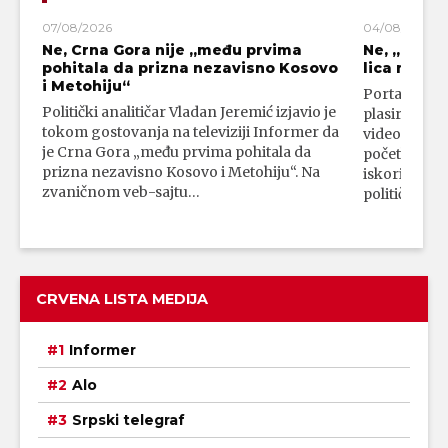
07/08/2026
04/08/2026
Ne, Crna Gora nije „među prvima
Ne, „blok
pohitala da prizna nezavisno Kosovo
lica mahali
i Metohiju“
Portal 24 se
Politički analitičar Vladan Jeremić izjavio je
plasirali su
tokom gostovanja na televiziji Informer da
video-snimk
je Crna Gora „među prvima pohitala da
početka vojn
prizna nezavisno Kosovo i Metohiju“. Na
iskorišćava
zvaničnom veb-sajtu…
političkim 
CRVENA LISTA MEDIJA
Informer
Alo
Srpski telegraf