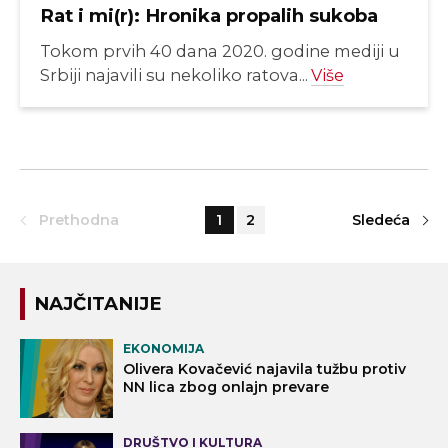
Rat i mi(r): Hronika propalih sukoba
Tokom prvih 40 dana 2020. godine mediji u
Srbiji najavili su nekoliko ratova...
Više
Prethodna
1
2
Sledeća
NAJČITANIJE
EKONOMIJA
Olivera Kovačević najavila tužbu protiv
NN lica zbog onlajn prevare
DRUŠTVO I KULTURA