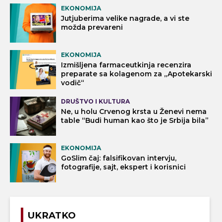
EKONOMIJA
Jutjuberima velike nagrade, a vi ste
možda prevareni
EKONOMIJA
Izmišljena farmaceutkinja recenzira
preparate sa kolagenom za „Apotekarski
vodič“
DRUŠTVO I KULTURA
Ne, u holu Crvenog krsta u Ženevi nema
table “Budi human kao što je Srbija bila”
EKONOMIJA
GoSlim čaj: falsifikovan intervju,
fotografije, sajt, ekspert i korisnici
UKRATKO