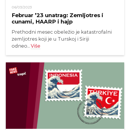
06/03/2023
Februar ’23 unatrag: Zemljotres i
cunami, HAARP i hajp
Prethodni mesec obeležio je katastrofalni
zemljotres koji je u Turskoj i Siriji
odneo...
Više