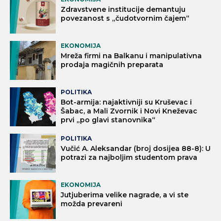
Zdravstvene institucije demantuju
povezanost s „čudotvornim čajem“
EKONOMIJA
Mreža firmi na Balkanu i manipulativna
prodaja magičnih preparata
POLITIKA
Bot-armija: najaktivniji su Kruševac i
Šabac, a Mali Zvornik i Novi Kneževac
prvi „po glavi stanovnika“
POLITIKA
Vučić A. Aleksandar (broj dosijea 88-8): U
potrazi za najboljim studentom prava
EKONOMIJA
Jutjuberima velike nagrade, a vi ste
možda prevareni