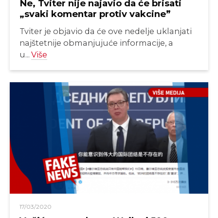
Ne, Tviter nije najavio da će brisati
„svaki komentar protiv vakcine”
Tviter je objavio da će ove nedelje uklanjati
najštetnije obmanjujuće informacije, a
u...
Više
17/03/2020