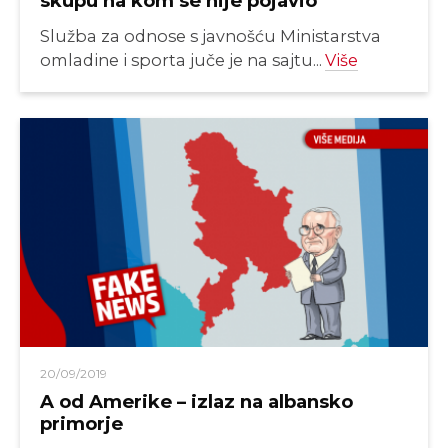
skupu na kom se nije pojavio
Služba za odnose s javnošću Ministarstva
omladine i sporta juče je na sajtu...
Više
20/09/2019
A od Amerike – izlaz na albansko
primorje