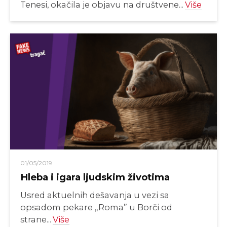
Tenesi, okačila je objavu na društvene...
Više
01/05/2019
Hleba i igara ljudskim životima
Usred aktuelnih dešavanja u vezi sa
opsadom pekare „Roma” u Borči od
strane...
Više