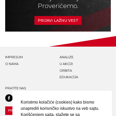
Proverićemo.
PRIJAVI LAŽNU VEST
IMPRESUM
ANALIZE
O NAMA
U AKCIJI
ORBITA
EDUKACIJA
PRATITE NAS
Koristimo kolačiće (cookies) kako bismo
unapredili korisničko iskustvo na veb sajtu.
PRIJAVI LAŽNU VEST!
Korišćenjem sajta, slažete se sa