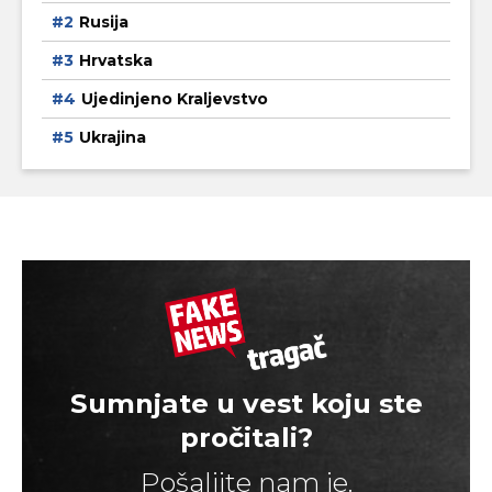
Rusija
Hrvatska
Ujedinjeno Kraljevstvo
Ukrajina
Sumnjate u vest koju ste
pročitali?
Pošaljite nam je.