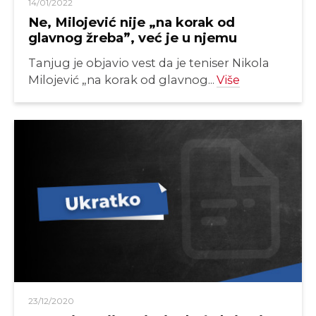
14/01/2022
Ne, Milojević nije „na korak od
glavnog žreba”, već je u njemu
Tanjug je objavio vest da je teniser Nikola
Milojević „na korak od glavnog...
Više
23/12/2020