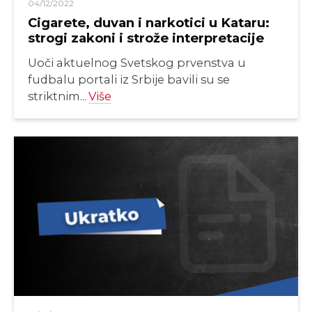
04/12/2022
Cigarete, duvan i narkotici u Kataru:
strogi zakoni i strože interpretacije
Uoči aktuelnog Svetskog prvenstva u
fudbalu portali iz Srbije bavili su se
striktnim...
Više