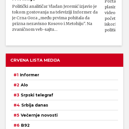
Portal 24 se
Politički analitičar Vladan Jeremić izjavio je
plasirali su
tokom gostovanja na televiziji Informer da
video-snimk
je Crna Gora „među prvima pohitala da
početka vojn
prizna nezavisno Kosovo i Metohiju“. Na
iskorišćava
zvaničnom veb-sajtu…
političkim 
CRVENA LISTA MEDIJA
Informer
Alo
Srpski telegraf
Srbija danas
Večernje novosti
B92