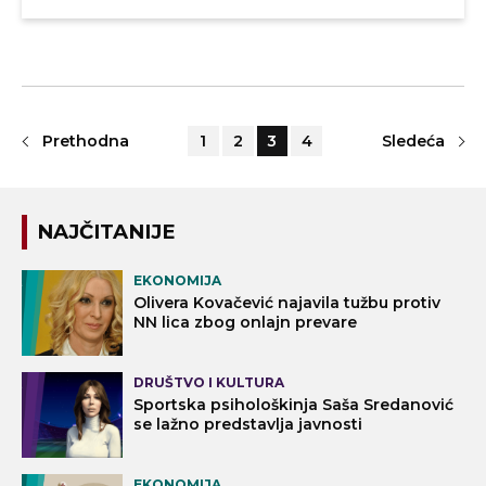
Prethodna
1
2
3
4
Sledeća
NAJČITANIJE
EKONOMIJA
Olivera Kovačević najavila tužbu protiv
NN lica zbog onlajn prevare
DRUŠTVO I KULTURA
Sportska psihološkinja Saša Sredanović
se lažno predstavlja javnosti
EKONOMIJA