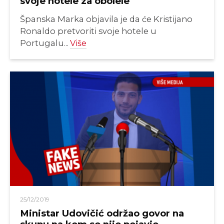
svoje hotele za obolele
Španska Marka objavila je da će Kristijano
Ronaldo pretvoriti svoje hotele u
Portugalu...
Više
25/12/2019
Ministar Udovičić održao govor na