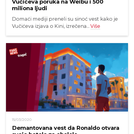
Vučićeva poruka na Weibu i 500
miliona ljudi
Domaći mediji preneli su sinoć vest kako je
Vučićeva izjava o Kini, izrečena...
Više
15/03/2020
Demantovana vest da Ronaldo otvara