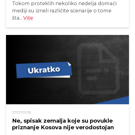
Tokom proteklih nekoliko nedelja domaći
mediji su izneli različite scenarije o tome
šta...
Više
27/07/2019
Ne, spisak zemalja koje su povukle
priznanje Kosova nije verodostojan