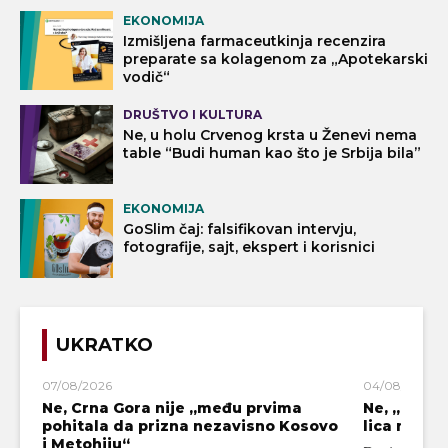
EKONOMIJA
Izmišljena farmaceutkinja recenzira
preparate sa kolagenom za „Apotekarski
vodič“
DRUŠTVO I KULTURA
Ne, u holu Crvenog krsta u Ženevi nema
table “Budi human kao što je Srbija bila”
EKONOMIJA
GoSlim čaj: falsifikovan intervju,
fotografije, sajt, ekspert i korisnici
UKRATKO
07/08/2026
04/08/2026
Ne, Crna Gora nije „među prvima
Ne, „blok
pohitala da prizna nezavisno Kosovo
lica mahali
i Metohiju“