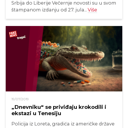
Srbija do Liberije Večernje novosti su u svom
štampanom izdanju od 27. jula...
Više
19/07/2019
„Dnevniku“ se priviđaju krokodili i
ekstazi u Tenesiju
Policija iz Loreta, gradića iz američke države