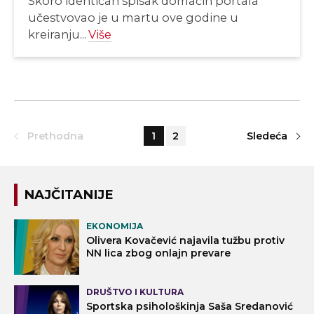
Skoro identičan spisak domaćih portala
učestvovao je u martu ove godine u
kreiranju...
Više
Prethodna
1
2
Sledeća
NAJČITANIJE
EKONOMIJA
Olivera Kovačević najavila tužbu protiv
NN lica zbog onlajn prevare
DRUŠTVO I KULTURA
Sportska psihološkinja Saša Sredanović