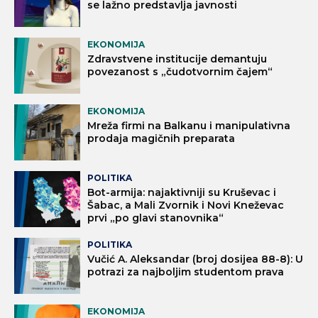
se lažno predstavlja javnosti
EKONOMIJA
Zdravstvene institucije demantuju
povezanost s „čudotvornim čajem“
EKONOMIJA
Mreža firmi na Balkanu i manipulativna
prodaja magičnih preparata
POLITIKA
Bot-armija: najaktivniji su Kruševac i
Šabac, a Mali Zvornik i Novi Kneževac
prvi „po glavi stanovnika“
POLITIKA
Vučić A. Aleksandar (broj dosijea 88-8): U
potrazi za najboljim studentom prava
EKONOMIJA