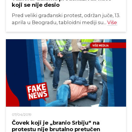
koji se nije desio
Pred veliki građanski protest, održan juče, 13.
aprila u Beogradu, tabloidni mediji su...
Više
07/04/2019
Čovek koji je „branio Srbiju“ na
protestu nije brutalno pretučen