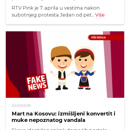
RTV Pink je 7. aprila u vestima nakon
subotnjeg protesta Jedan od pet...
Više
20/03/2019
Mart na Kosovu: izmišljeni konvertit i
muke nepoznatog vandala