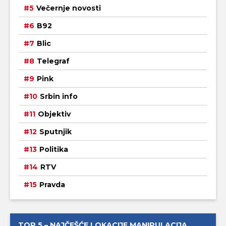
Večernje novosti
B92
Blic
Telegraf
Pink
Srbin info
Objektiv
Sputnjik
Politika
RTV
Pravda
TOP 5 – NAJČEŠĆE LOKACIJE MANIPULACIJA