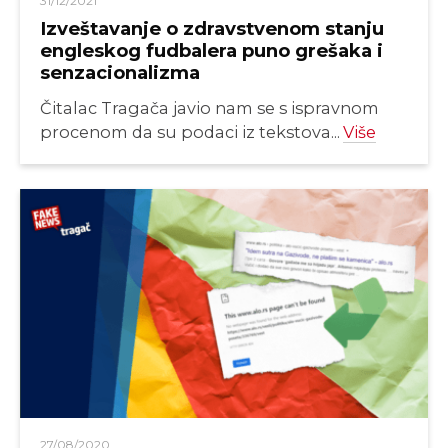
31/12/2021
Izveštavanje o zdravstvenom stanju
engleskog fudbalera puno grešaka i
senzacionalizma
Čitalac Tragača javio nam se s ispravnom
procenom da su podaci iz tekstova...
Više
27/08/2020