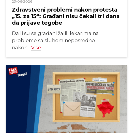
23/06/2026
Zdravstveni problemi nakon protesta
„15. za 15“: Građani nisu čekali tri dana
da prijave tegobe
Da li su se građani žalili lekarima na
probleme sa sluhom neposredno
nakon...
Više