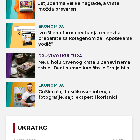
Jutjuberima velike nagrade, a vi ste
možda prevareni
EKONOMIJA
Izmišljena farmaceutkinja recenzira
preparate sa kolagenom za „Apotekarski
vodič“
DRUŠTVO I KULTURA
Ne, u holu Crvenog krsta u Ženevi nema
table “Budi human kao što je Srbija bila”
EKONOMIJA
GoSlim čaj: falsifikovan intervju,
fotografije, sajt, ekspert i korisnici
UKRATKO