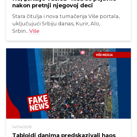
nakon pretnji njegovoj deci
Stara čitulja i nova tumačenja Više portala,
uključujući Srbiju danas, Kurir, Alo,
Srbin...
Više
14/04/2019
Tabloidi danima predskazivali haos