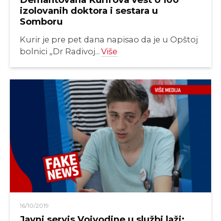
izolovanih doktora i sestara u
Somboru
Kurir je pre pet dana napisao da je u Opštoj
bolnici „Dr Radivoj...
Više
16/10/2019
Javni servis Vojvodine u službi laži: