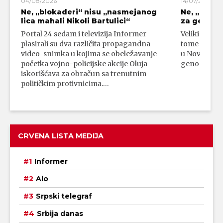
04/08/2026
14/07/2026
Ne, „blokaderi“ nisu „nasmejanog
Ne, „bloka
lica mahali Nikoli Bartulici“
za genoci
Portal 24 sedam i televizija Informer
Veliki broj 
plasirali su dva različita propagandna
tome da su 
video-snimka u kojima se obeležavanje
u Novom Paz
početka vojno-policijske akcije Oluja
genocidni n
iskorišćava za obračun sa trenutnim
političkim protivnicima.…
CRVENA LISTA MEDIJA
Informer
Alo
Srpski telegraf
Srbija danas