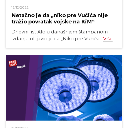
12/12/2022
Netačno je da „niko pre Vučića nije
tražio povratak vojske na KiM“
Dnevni list Alo u današnjem štampanom
izdanju objavio je da „Niko pre Vučića...
Više