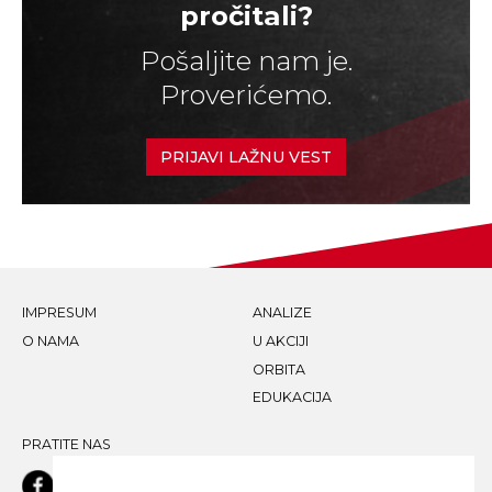
pročitali?
Pošaljite nam je.
Proverićemo.
PRIJAVI LAŽNU VEST
IMPRESUM
ANALIZE
O NAMA
U AKCIJI
ORBITA
EDUKACIJA
PRATITE NAS