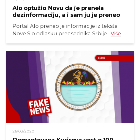
Alo optužio Novu da je prenela
dezinformaciju, a i sam ju je preneo
Portal Alo preneo je informacije iz teksta
Nove S o odlasku predsednika Srbije...
Više
26/03/2020
Demantovana Kurirova vest o 100