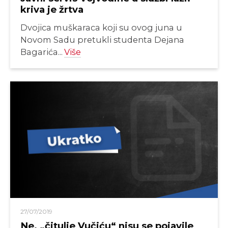
kriva je žrtva
Dvojica muškaraca koji su ovog juna u
Novom Sadu pretukli studenta Dejana
Bagarića...
Više
27/07/2019
Ne, „čitulje Vučiću“ nisu se pojavile