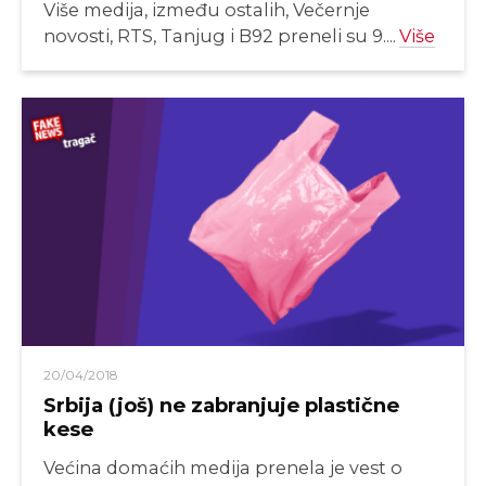
Više medija, između ostalih, Večernje
novosti, RTS, Tanjug i B92 preneli su 9....
Više
20/04/2018
Srbija (još) ne zabranjuje plastične
kese
Većina domaćih medija prenela je vest o