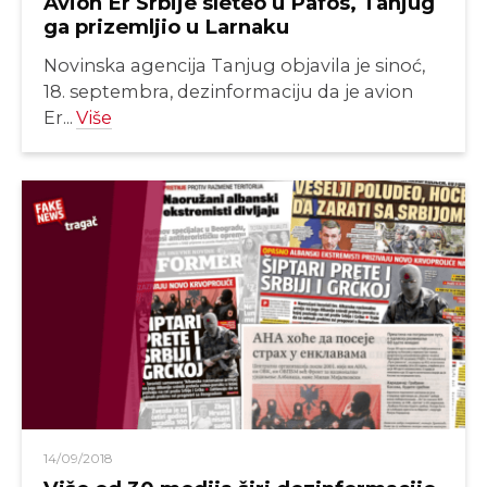
Avion Er Srbije sleteo u Pafos, Tanjug
ga prizemljio u Larnaku
Novinska agencija Tanjug objavila je sinoć,
18. septembra, dezinformaciju da je avion
Er...
Više
14/09/2018