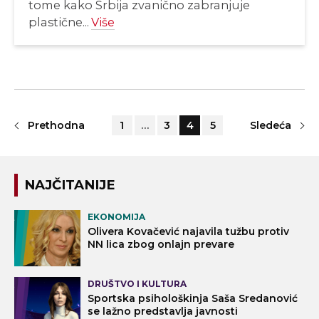
tome kako Srbija zvanično zabranjuje
plastične...
Više
Prethodna
1
…
3
4
5
Sledeća
NAJČITANIJE
EKONOMIJA
Olivera Kovačević najavila tužbu protiv
NN lica zbog onlajn prevare
DRUŠTVO I KULTURA
Sportska psihološkinja Saša Sredanović
se lažno predstavlja javnosti