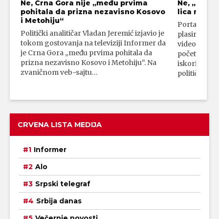
Ne, Crna Gora nije „među prvima
Ne, „blok
pohitala da prizna nezavisno Kosovo
lica mahali
i Metohiju“
Portal 24 se
Politički analitičar Vladan Jeremić izjavio je
plasirali su
tokom gostovanja na televiziji Informer da
video-snimk
je Crna Gora „među prvima pohitala da
početka vojn
prizna nezavisno Kosovo i Metohiju“. Na
iskorišćava
zvaničnom veb-sajtu…
političkim 
CRVENA LISTA MEDIJA
Informer
Alo
Srpski telegraf
Srbija danas
Večernje novosti