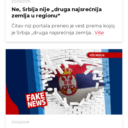
20/06/2019
Ne, Srbija nije „druga najsrećnija
zemlja u regionu“
Čitav niz portala preneo je vest prema kojoj
je Srbija „druga najsrećnija zemlja...
Više
27/05/2019