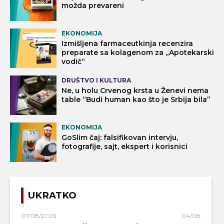
možda prevareni
EKONOMIJA
Izmišljena farmaceutkinja recenzira
preparate sa kolagenom za „Apotekarski
vodič“
DRUŠTVO I KULTURA
Ne, u holu Crvenog krsta u Ženevi nema
table “Budi human kao što je Srbija bila”
EKONOMIJA
GoSlim čaj: falsifikovan intervju,
fotografije, sajt, ekspert i korisnici
UKRATKO
07/08/2026
04/08/2026