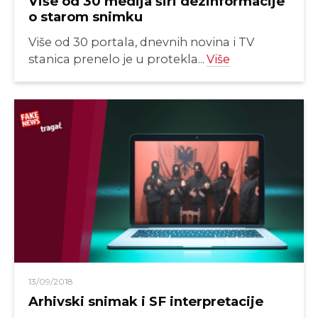
Više od 30 medija širi dezinformacije
o starom snimku
Više od 30 portala, dnevnih novina i TV
stanica prenelo je u protekla...
Više
13/09/2018
Arhivski snimak i SF interpretacije