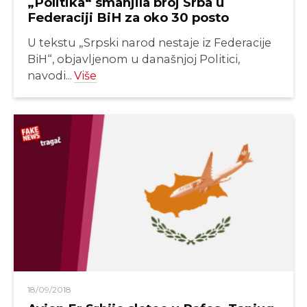
„Politika“ smanjila broj Srba u
Federaciji BiH za oko 30 posto
U tekstu „Srpski narod nestaje iz Federacije
BiH“, objavljenom u današnjoj Politici,
navodi...
Više
18/09/2018