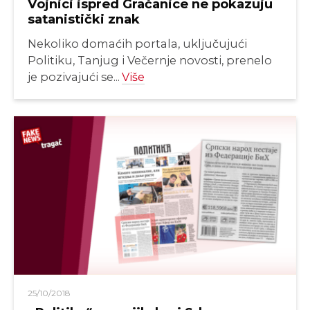
Vojnici ispred Gračanice ne pokazuju
satanistički znak
Nekoliko domaćih portala, uključujući
Politiku, Tanjug i Večernje novosti, prenelo
je pozivajući se...
Više
25/10/2018