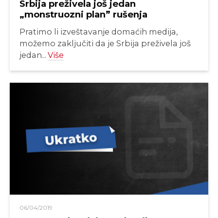
Srbija preživela još jedan
„monstruozni plan” rušenja
Pratimo li izveštavanje domaćih medija,
možemo zaključiti da je Srbija preživela još
jedan...
Više
06/04/2019