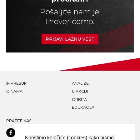
Pošaljite nam je.
Proverićemo.
PRIJAVI LAŽNU VEST
IMPRESUM
ANALIZE
O NAMA
U AKCIJI
ORBITA
EDUKACIJA
PRATITE NAS
Koristimo kolačiće (cookies) kako bismo