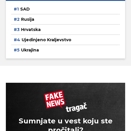
SAD
Rusija
Hrvatska
Ujedinjeno Kraljevstvo
Ukrajina
Sumnjate u vest koju ste
pročitali?