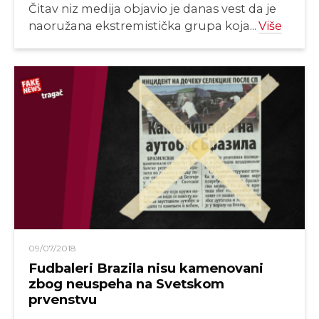
Čitav niz medija objavio je danas vest da je
naoružana ekstremistička grupa koja...
Više
09/07/2018
Fudbaleri Brazila nisu kamenovani
zbog neuspeha na Svetskom
prvenstvu