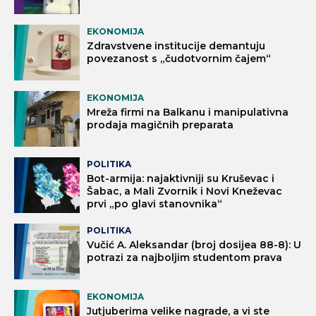
EKONOMIJA
Zdravstvene institucije demantuju
povezanost s „čudotvornim čajem“
EKONOMIJA
Mreža firmi na Balkanu i manipulativna
prodaja magičnih preparata
POLITIKA
Bot-armija: najaktivniji su Kruševac i
Šabac, a Mali Zvornik i Novi Kneževac
prvi „po glavi stanovnika“
POLITIKA
Vučić A. Aleksandar (broj dosijea 88-8): U
potrazi za najboljim studentom prava
EKONOMIJA
Jutjuberima velike nagrade, a vi ste