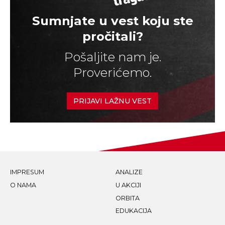
Sumnjate u vest koju ste
pročitali?
Pošaljite nam je.
Proverićemo.
PRIJAVI LAŽNU VEST
IMPRESUM
ANALIZE
O NAMA
U AKCIJI
ORBITA
EDUKACIJA