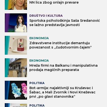
NN lica zbog onlajn prevare
DRUŠTVO I KULTURA
Sportska psihološkinja Saša Sredanović
se lažno predstavlja javnosti
EKONOMIJA
Zdravstvene institucije demantuju
povezanost s „čudotvornim čajem“
EKONOMIJA
Mreža firmi na Balkanu i manipulativna
prodaja magičnih preparata
POLITIKA
Bot-armija: najaktivniji su Kruševac i
Šabac, a Mali Zvornik i Novi Kneževac
prvi „po glavi stanovnika“
POLITIKA