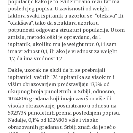
populacije kako je to evidentirano rezultatima
poslednjeg popisa. U zavisnosti od weight
faktora svaki ispitanik u uzorku se “otežava” ili
“olakšava”, tako da struktura uzorka u
potpunosti odgovara strukturi populacije. U tom
smislu, metodološki je opravdano, da 1
ispitanik, ukoliko mu je weight npr. 0,1 i sam
ima vrednost 0,1, ili ako je vrednost za weight
1,7, da ima vrednost 1,7.
Dakle, uzorak ne služi da bi se prebrajali
ispitanici, već tih 174 ispitanika sa visokim i
višim obrazovanjem predstavljaju 17,3% od
ukupnog broja punoletnih u Srbiji, odnosno,
1024806 građana koji imaju završno više ili
visoko obrazovanje, posmatrano u odnosu na
5923734 punoletnih prema poslednjem popisu.
Nadalje, 0,1% od 1024806 više i visoko
obrazovanih građana u Srbiji znači da je reč o