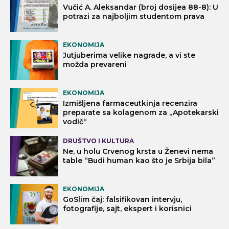
Vučić A. Aleksandar (broj dosijea 88-8): U
potrazi za najboljim studentom prava
EKONOMIJA
Jutjuberima velike nagrade, a vi ste
možda prevareni
EKONOMIJA
Izmišljena farmaceutkinja recenzira
preparate sa kolagenom za „Apotekarski
vodič“
DRUŠTVO I KULTURA
Ne, u holu Crvenog krsta u Ženevi nema
table “Budi human kao što je Srbija bila”
EKONOMIJA
GoSlim čaj: falsifikovan intervju,
fotografije, sajt, ekspert i korisnici