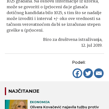
1025 građana. Na osnovu informacije iz uzorka,
može se govoriti o (pr)oceni da je glasača
dotičnog kandidata bilo 1025, s tim što se nadalje
može izvoditi i interval +/- oko ove vrednosti sa
tačnom verovatnoćom da bi se izračunao stepen
greške u (pr)oceni.
Biro za društvena istraživanja,
12. jul 2019.
Podeli:
NAJČITANIJE
EKONOMIJA
Olivera Kovačević najavila tužbu protiv