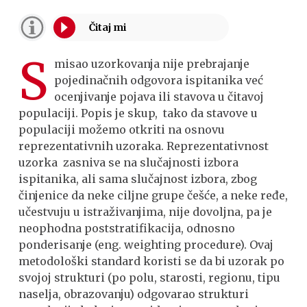
S
misao uzorkovanja nije prebrajanje
pojedinačnih odgovora ispitanika već
ocenjivanje pojava ili stavova u čitavoj
populaciji. Popis je skup, tako da stavove u
populaciji možemo otkriti na osnovu
reprezentativnih uzoraka. Reprezentativnost
uzorka zasniva se na slučajnosti izbora
ispitanika, ali sama slučajnost izbora, zbog
činjenice da neke ciljne grupe češće, a neke ređe,
učestvuju u istraživanjima, nije dovoljna, pa je
neophodna poststratifikacija, odnosno
ponderisanje (eng. weighting procedure). Ovaj
metodološki standard koristi se da bi uzorak po
svojoj strukturi (po polu, starosti, regionu, tipu
naselja, obrazovanju) odgovarao strukturi